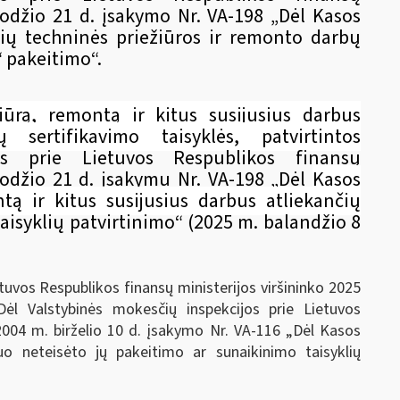
uodžio 21 d. įsakymo Nr. VA-198 „Dėl Kasos
inių techninės priežiūros ir remonto darbų
“ pakeitimo“.
iūrą, remontą ir kitus susijusius darbus
 sertifikavimo taisyklės, patvirtintos
jos prie Lietuvos Respublikos finansų
uodžio 21 d. įsakymu Nr. VA-198 „Dėl
Kasos
tą ir kitus susijusius darbus atliekančių
taisyklių patvirtinimo“ (2025 m. balandžio 8
tuvos Respublikos finansų ministerijos viršininko 2025
ėl Valstybinės mokesčių inspekcijos prie Lietuvos
 2004 m. birželio 10 d. įsakymo Nr. VA-116 „Dėl Kasos
 neteisėto jų pakeitimo ar sunaikinimo taisyklių