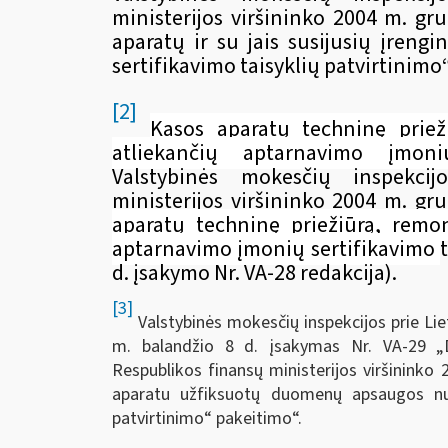
ministerijos viršininko 2004 m. gr
aparatų ir su jais susijusių įreng
sertifikavimo taisyklių patvirtinimo
[2]
Kasos aparatų techninę priež
atliekančių aptarnavimo įmonių
Valstybinės mokesčių inspekci
ministerijos viršininko 2004 m. gr
aparatų techninę priežiūrą, remon
aptarnavimo įmonių sertifikavimo
d. įsakymo Nr. VA-28 redakcija).
[3]
Valstybinės mokesčių inspekcijos prie Lie
m. balandžio 8 d. įsakymas Nr. VA-29 „D
Respublikos finansų ministerijos viršininko
aparatu užfiksuotų duomenų apsaugos nuo
patvirtinimo“ pakeitimo“.