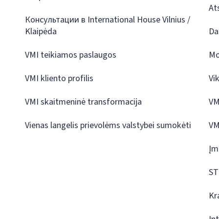
At
Консультации в International House Vilnius /
Klaipėda
Da
VMI teikiamos paslaugos
Mo
VMI kliento profilis
Vi
VMI skaitmeninė transformacija
VM
Vienas langelis prievolėms valstybei sumokėti
VM
Įm
ST
Kr