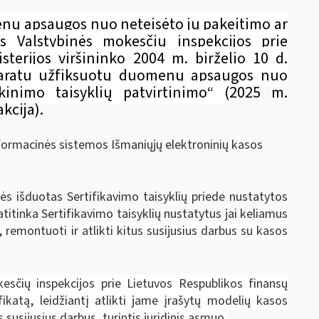
nų apsaugos nuo neteisėto jų pakeitimo ar
os Valstybinės mokesčių inspekcijos prie
terijos viršininko 2004 m. birželio 10 d.
paratu užfiksuotų duomenų apsaugos nuo
inimo taisyklių patvirtinimo“ (
2025 m.
kcija).
ormacinės sistemos Išmaniųjų elektroninių kasos
s išduotas Sertifikavimo taisyklių priede nustatytos
itinka Sertifikavimo taisyklių nustatytus jai keliamus
i, remontuoti ir atlikti kitus susijusius darbus su kasos
esčių inspekcijos prie Lietuvos Respublikos finansų
fikatą, leidžiantį atlikti jame įrašytų modelių kasos
 susijusius darbus, turintis juridinis asmuo.