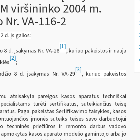
FM viršininko 2004 m.
o Nr. VA-116-2
2 d. įsigalios:
[1]
o 8 d. įsakymas Nr. VA-28
, kuriuo pakeistos ir nauja
[2]
yklės
;
[3]
ndžio 8 d. įsakymas Nr. VA-29
,
kuriuo pakeistos
timu atsisakyta pareigos kasos aparatus techniškai
ecialistams turėti sertifikatus, suteikiančius teisę
aratus. Pagal pakeistas Sertifikavimo taisykles, kasos
ontuojančios įmonės suteiks teises savo darbuotojui
o techninės priežiūros ir remonto darbus vadovo
ra apmokytas kasos aparato modelio gamintojo arba jo