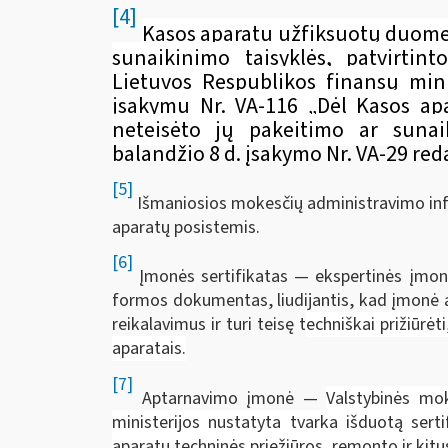
[4]
Kasos aparatu užfiksuotų duome
sunaikinimo taisyklės, patvirtint
Lietuvos Respublikos finansų minis
įsakymu Nr. VA-116 „Dėl Kasos a
neteisėto jų pakeitimo ar sunaik
balandžio 8 d. įsakymo Nr. VA-29 reda
[5]
Išmaniosios mokesčių administravimo inf
aparatų posistemis.
[6]
Įmonės sertifikatas — ekspertinės įmonė
formos dokumentas, liudijantis, kad įmonė at
reikalavimus ir turi teisę t
echniškai prižiūrėt
aparatais.
[7]
Aptarnavimo įmonė —
Valstybinės mok
ministerijos nustatyta tvarka išduotą serti
aparatų techninės priežiūros, remonto ir kitus