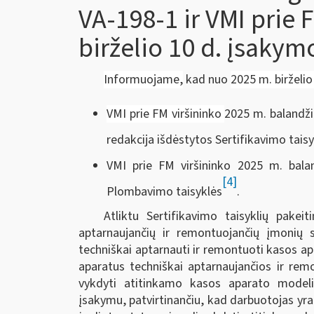
VA-198-1 ir VMI prie 
birželio 10 d. įsakym
Informuojame,
kad nuo
2025 m. birželio 
VMI prie FM viršininko
2025 m. balandži
redakcija išdėstytos Sertifikavimo tais
VMI prie FM viršininko 2025 m. bala
[4]
Plombavimo taisyklės
.
Atliktu Sertifikavimo taisyklių pakei
aptarnaujančių ir remontuojančių įmonių sp
techniškai aptarnauti ir remontuoti kasos ap
aparatus techniškai aptarnaujančios ir rem
vykdyti atitinkamo kasos aparato modeli
įsakymu, patvirtinančiu, kad darbuotojas y