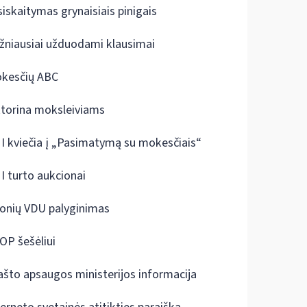
siskaitymas grynaisiais pinigais
žniausiai užduodami klausimai
kesčių ABC
ktorina moksleiviams
I kviečia į „Pasimatymą su mokesčiais“
I turto aukcionai
onių VDU palyginimas
OP šešėliui
ašto apsaugos ministerijos informacija