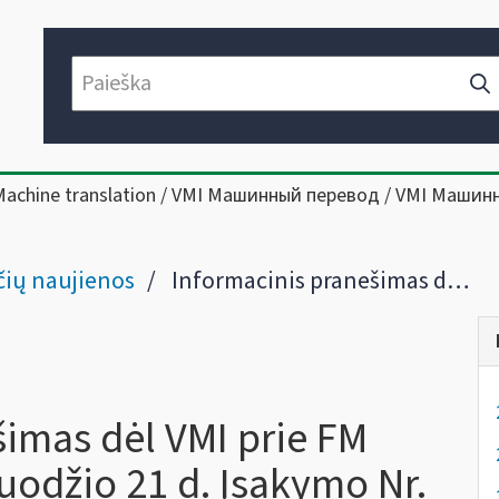
Machine translation / VMI Машинный перевод / VMI Машин
ių naujienos
Informacinis pranešimas dėl VMI prie FM viršininko 2004 m. gruodžio 21 d. Įsakymo Nr. VA-198-1 ir VMI prie FM viršininko 2004 m. birželio 10 d. įsakymo Nr. VA-116-2
šimas dėl VMI prie FM
uodžio 21 d. Įsakymo Nr.