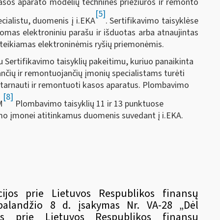
kasos aparato modelių techninės priežiūros ir remonto
[5]
cialistu, duomenis į i.EKA
. Sertifikavimo taisyklėse
omas elektroniniu parašu ir išduotas arba atnaujintas
teikiamas elektroninėmis ryšių priemonėmis.
 Sertifikavimo taisyklių pakeitimu, kuriuo panaikinta
nčių ir remontuojančių įmonių specialistams turėti
 aptarnauti ir remontuoti kasos aparatus. Plombavimo
[8]
M
Plombavimo taisyklių 11 ir 13 punktuose
mo įmonei atitinkamus duomenis suvedant į i.EKA.
ijos prie Lietuvos Respublikos finansų
 balandžio 8 d. įsakymas Nr. VA-28 „Dėl
jos prie Lietuvos Respublikos finansų