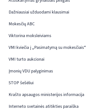
Atsiskaitymas grynaisiais pinigais
Dažniausiai užduodami klausimai
Mokesčių ABC
Viktorina moksleiviams
VMI kviečia į „Pasimatymą su mokesčiais“
VMI turto aukcionai
Įmonių VDU palyginimas
STOP šešėliui
Krašto apsaugos ministerijos informacija
Interneto svetainės atitikties paraiška