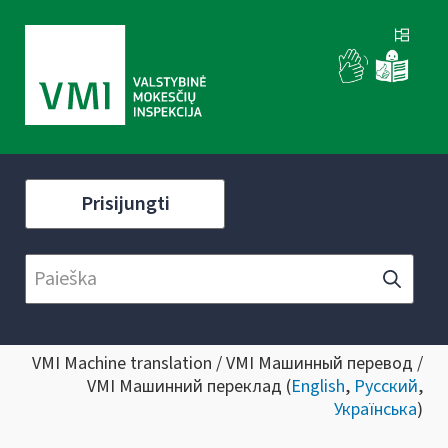
Prisijungti
VMI Machine translation / VMI Машинный перевод /
VMI Машинний переклад (
English
,
Русский
,
Українська
)