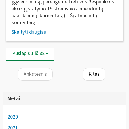
įgyvendinimą, parengėme Lietuvos Respublikos
akcizų įstatymo 19 straipsnio apibendrintą
paaiškinimą (komentarą). Šį atnaujintą
komentarą...
Skaityti daugiau
Puslapis 1 iš 88
Ankstesnis
Kitas
Metai
2020
2021