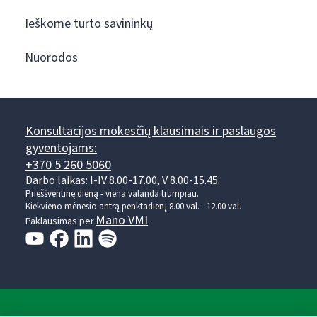
Ieškome turto savininkų
Nuorodos
Konsultacijos mokesčių klausimais ir paslaugos
gyventojams:
+370 5 260 5060
Darbo laikas: I-IV 8.00-17.00, V 8.00-15.45.
Prieššventinę dieną - viena valanda trumpiau.
Kiekvieno mėnesio antrą penktadienį 8.00 val. - 12.00 val.
Mano VMI
Paklausimas per