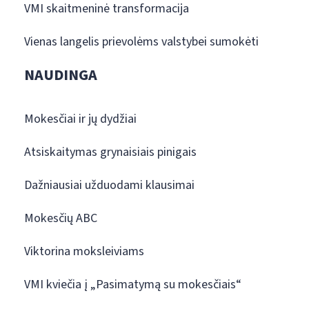
VMI skaitmeninė transformacija
Vienas langelis prievolėms valstybei sumokėti
NAUDINGA
Mokesčiai ir jų dydžiai
Atsiskaitymas grynaisiais pinigais
Dažniausiai užduodami klausimai
Mokesčių ABC
Viktorina moksleiviams
VMI kviečia į „Pasimatymą su mokesčiais“