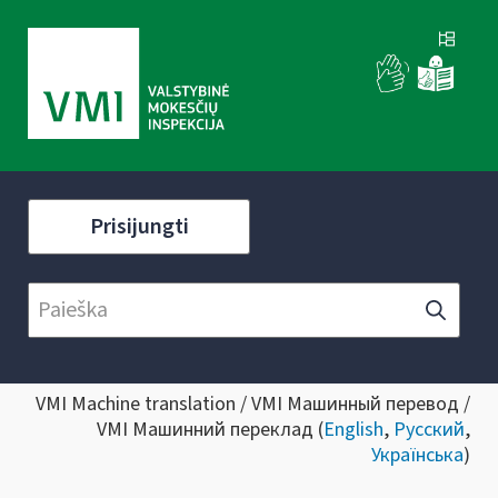
Prisijungti
VMI Machine translation / VMI Машинный перевод /
VMI Машинний переклад (
English
,
Русский
,
Українська
)