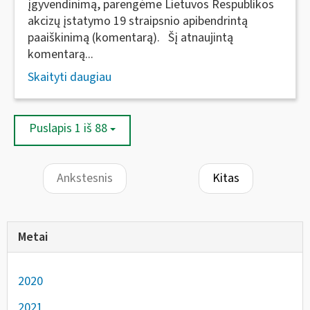
įgyvendinimą, parengėme Lietuvos Respublikos
akcizų įstatymo 19 straipsnio apibendrintą
paaiškinimą (komentarą). Šį atnaujintą
komentarą...
Skaityti daugiau
Puslapis 1 iš 88
Ankstesnis
Kitas
Metai
2020
2021