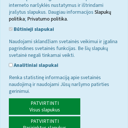
interneto naršyklės nustatymus ir ištrindami
įrašytus slapukus. Daugiau informacijos
Slapukų
politika
;
Privatumo politika.
Būtinieji slapukai
Naudojami sklandžiam svetainės veikimui ir įgalina
pagrindines svetainės funkcijas. Be šių slapukų
svetainė negali tinkamai veikti.
Analitiniai slapukai
Renka statistinę informaciją apie svetainės
naudojimą ir naudojami Jūsų naršymo patirties
gerinimui.
PATVIRTINTI
Visus slapukus
PATVIRTINTI
Pasirinktus slapukus