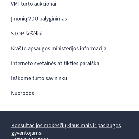
VMI turto aukcionai
Įmonių VDU palyginimas
STOP šešėliui
Krašto apsaugos ministerijos informacija
Interneto svetainės atitikties paraiška
Ieškome turto savininkų
Nuorodos
Konsultacijos mokesčių klausimais ir paslaugos
gyventojams: