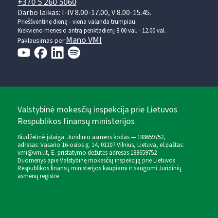
+370 5 260 5060
Darbo laikas: I-IV 8.00-17.00, V 8.00-15.45.
Prieššventinę dieną - viena valanda trumpiau.
Kiekvieno mėnesio antrą penktadienį 8.00 val. - 12.00 val.
Mano VMI
Paklausimas per
Valstybinė mokesčių inspekcija prie Lietuvos
Respublikos finansų ministerijos
Biudžetinė įstaiga. Juridinio asmens kodas — 188659752,
adresas: Vasario 16-osios g. 14, 01107 Vilnius, Lietuva, el.paštas:
vmi@vmi.lt
, E. pristatymo dėžutės adresas 188659752
Duomenys apie Valstybinę mokesčių inspekciją prie Lietuvos
Respublikos finansų ministerijos kaupiami ir saugomi Juridinių
asmenų registre