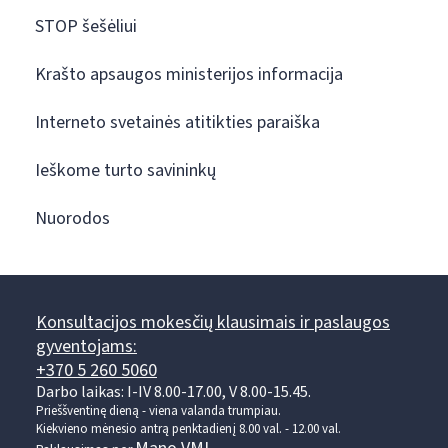
STOP šešėliui
Krašto apsaugos ministerijos informacija
Interneto svetainės atitikties paraiška
Ieškome turto savininkų
Nuorodos
Konsultacijos mokesčių klausimais ir paslaugos
gyventojams:
+370 5 260 5060
Darbo laikas: I-IV 8.00-17.00, V 8.00-15.45.
Prieššventinę dieną - viena valanda trumpiau.
Kiekvieno mėnesio antrą penktadienį 8.00 val. - 12.00 val.