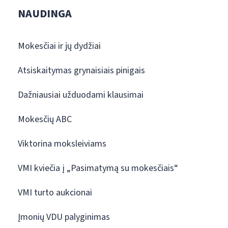
NAUDINGA
Mokesčiai ir jų dydžiai
Atsiskaitymas grynaisiais pinigais
Dažniausiai užduodami klausimai
Mokesčių ABC
Viktorina moksleiviams
VMI kviečia į „Pasimatymą su mokesčiais“
VMI turto aukcionai
Įmonių VDU palyginimas