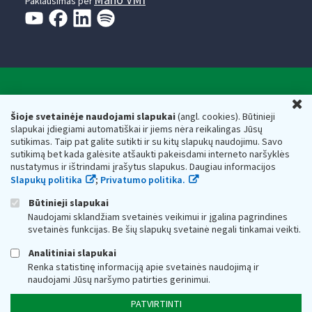
Mano VMI
Paklausimas per
Valstybinė mokesčių inspekcija prie Lietuvos
U
Respublikos finansų ministerijos
Šioje svetainėje naudojami slapukai
(angl. cookies). Būtinieji
slapukai įdiegiami automatiškai ir jiems nėra reikalingas Jūsų
Biudžetinė įstaiga. Juridinio asmens kodas — 188659752,
sutikimas. Taip pat galite sutikti ir su kitų slapukų naudojimu. Savo
adresas: Vasario 16-osios g. 14, 01107 Vilnius, Lietuva, el.paštas:
sutikimą bet kada galėsite atšaukti pakeisdami interneto naršyklės
vmi@vmi.lt
, E. pristatymo dėžutės adresas 188659752
nustatymus ir ištrindami įrašytus slapukus. Daugiau informacijos
Duomenys apie Valstybinę mokesčių inspekciją prie Lietuvos
Slapukų politika
;
Privatumo politika.
Respublikos finansų ministerijos kaupiami ir saugomi Juridinių
asmenų registre
Būtinieji slapukai
Naudojami sklandžiam svetainės veikimui ir įgalina pagrindines
svetainės funkcijas. Be šių slapukų svetainė negali tinkamai veikti.
Analitiniai slapukai
Renka statistinę informaciją apie svetainės naudojimą ir
naudojami Jūsų naršymo patirties gerinimui.
PATVIRTINTI