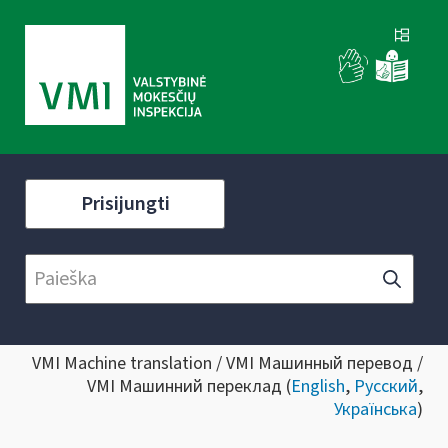
Prisijungti
VMI Machine translation / VMI Машинный перевод /
VMI Машинний переклад (
English
,
Русский
,
Українська
)