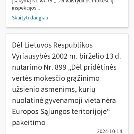
įsakymą Nr. VA-79 „ Dėl Valstybinės mokesčių
inspekcijos...
Skaityti daugiau
Dėl Lietuvos Respublikos
Vyriausybės 2002 m. birželio 13 d.
nutarimo Nr. 899 „Dėl pridėtinės
vertės mokesčio grąžinimo
užsienio asmenims, kurių
nuolatinė gyvenamoji vieta nėra
Europos Sąjungos teritorijoje“
pakeitimo
2024-10-14