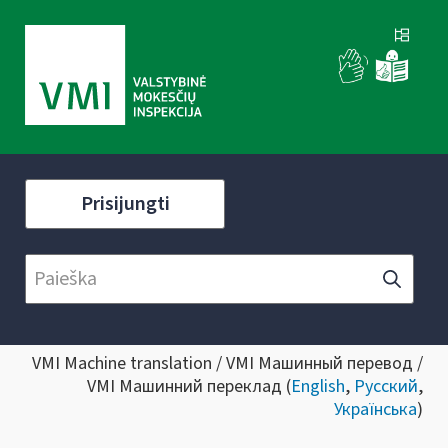
Prisijungti
VMI Machine translation / VMI Машинный перевод /
VMI Машинний переклад (
English
,
Русский
,
Українська
)