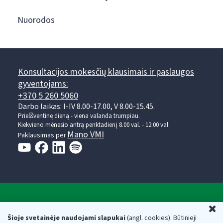
Nuorodos
Konsultacijos mokesčių klausimais ir paslaugos
gyventojams:
+370 5 260 5060
Darbo laikas: I-IV 8.00-17.00, V 8.00-15.45.
Prieššventinę dieną - viena valanda trumpiau.
Kiekvieno mėnesio antrą penktadienį 8.00 val. - 12.00 val.
Mano VMI
Paklausimas per
Valstybinė mokesčių inspekcija prie Lietuvos
U
Respublikos finansų ministerijos
Šioje svetainėje naudojami slapukai
(angl. cookies). Būtinieji