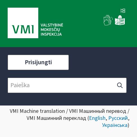
Prisijungti
VMI Machine translation / VMI Машинный перевод /
VMI Машинний переклад (
English
,
Русский
,
Українська
)