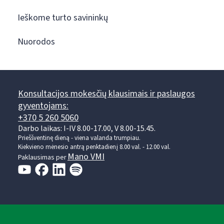
Ieškome turto savininkų
Nuorodos
Konsultacijos mokesčių klausimais ir paslaugos
gyventojams:
+370 5 260 5060
Darbo laikas: I-IV 8.00-17.00, V 8.00-15.45.
Prieššventinę dieną - viena valanda trumpiau.
Kiekvieno mėnesio antrą penktadienį 8.00 val. - 12.00 val.
Mano VMI
Paklausimas per