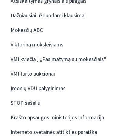
Atsiskaitymas grynaisiais pinigais
Dažniausiai užduodami klausimai
Mokesčių ABC
Viktorina moksleiviams
VMI kviečia į „Pasimatymą su mokesčiais“
VMI turto aukcionai
Įmonių VDU palyginimas
STOP šešėliui
Krašto apsaugos ministerijos informacija
Interneto svetainės atitikties paraiška