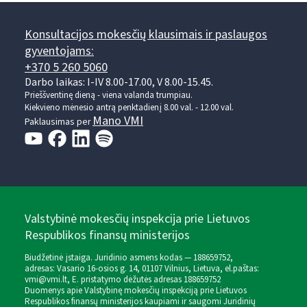
Konsultacijos mokesčių klausimais ir paslaugos
gyventojams:
+370 5 260 5060
Darbo laikas: I-IV 8.00-17.00, V 8.00-15.45.
Prieššventinę dieną - viena valanda trumpiau.
Kiekvieno mėnesio antrą penktadienį 8.00 val. - 12.00 val.
Mano VMI
Paklausimas per
Valstybinė mokesčių inspekcija prie Lietuvos
Respublikos finansų ministerijos
Biudžetinė įstaiga. Juridinio asmens kodas — 188659752,
adresas: Vasario 16-osios g. 14, 01107 Vilnius, Lietuva, el.paštas:
vmi@vmi.lt
, E. pristatymo dėžutės adresas 188659752
Duomenys apie Valstybinę mokesčių inspekciją prie Lietuvos
Respublikos finansų ministerijos kaupiami ir saugomi Juridinių