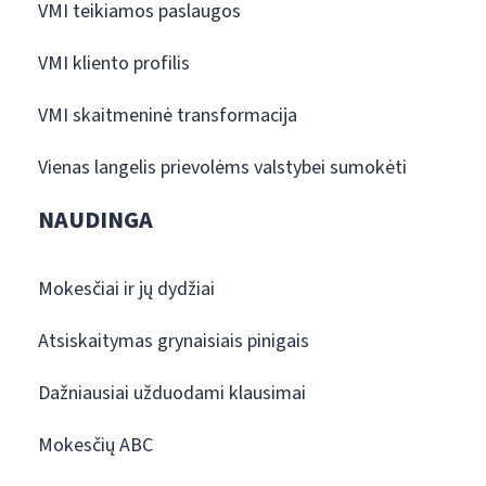
VMI teikiamos paslaugos
VMI kliento profilis
VMI skaitmeninė transformacija
Vienas langelis prievolėms valstybei sumokėti
NAUDINGA
Mokesčiai ir jų dydžiai
Atsiskaitymas grynaisiais pinigais
Dažniausiai užduodami klausimai
Mokesčių ABC