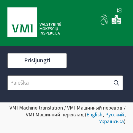
Prisijungti
VMI Machine translation / VMI Машинный перевод /
VMI Машинний переклад (
English
,
Русский
,
Українська
)