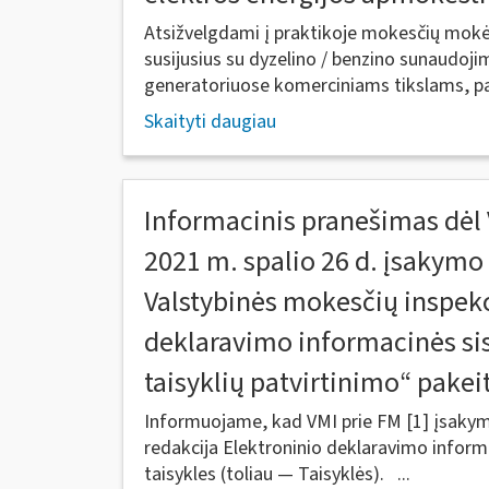
Atsižvelgdami į praktikoje mokesčių mok
susijusius su dyzelino / benzino sunaudoj
generatoriuose komerciniams tikslams, p
Skaityti daugiau
Informacinis pranešimas dėl 
2021 m. spalio 26 d. įsakymo 
Valstybinės mokesčių inspekc
deklaravimo informacinės s
taisyklių patvirtinimo“ pake
Informuojame, kad VMI prie FM [1] įsakymu
redakcija Elektroninio deklaravimo infor
taisykles (toliau — Taisyklės). ...