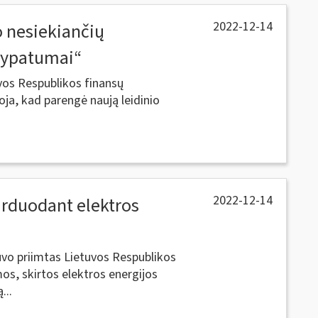
2022-12-14
o nesiekiančių
 ypatumai“
vos Respublikos finansų
oja, kad parengė naują leidinio
2022-12-14
rduodant elektros
uvo priimtas Lietuvos Respublikos
os, skirtos elektros energijos
...