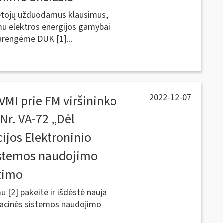
ėtojų užduodamus klausimus,
imu elektros energijos gamybai
arengėme DUK [1]...
2022-12-07
VMI prie FM viršininko
Nr. VA-72 „Dėl
ijos Elektroninio
istemos naudojimo
itimo
 [2] pakeitė ir išdėstė nauja
macinės sistemos naudojimo