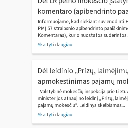
Dėl LR pelno mokesčio įstaty
komentaro (apibendrinto pa
Informuojame, kad siekiant suvienodinti 
PMĮ 57 straipsnio apibendrinto paaiškinim
Komentaras), kurio nuostatos suderintos..
Skaityti daugiau
Dėl leidinio „Prizų, laimėjim
apmokestinimas pajamų mok
Valstybinė mokesčių inspekcija prie Lietu
ministerijos atnaujino leidinį „Prizų, lai
pajamų mokesčiu“. Leidinys skelbiamas...
Skaityti daugiau