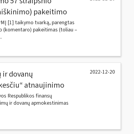
mo 57 straipsnio
aiškinimo) pakeitimo
PMĮ [1] taikymo tvarką, parengtas
o (komentaro) pakeitimas (toliau –
.
2022-12-20
ų ir dovanų
esčiu“ atnaujinimo
vos Respublikos finansų
mėjimų ir dovanų apmokestinimas