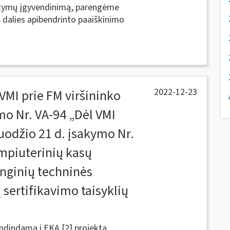
tatymų įgyvendinimą, parengėme
4 dalies apibendrinto paaiškinimo
2022-12-23
VMI prie FM viršininko
mo Nr. VA-94 „Dėl VMI
uodžio 21 d. įsakymo Nr.
mpiuterinių kasų
renginių techninės
sertifikavimo taisyklių
ndindama i.EKA [2] projektą,