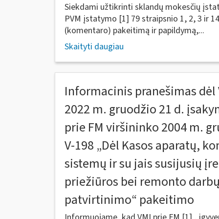
Siekdami užtikrinti sklandų mokesčių įs
PVM įstatymo [1] 79 straipsnio 1, 2, 3 ir 1
(komentaro) pakeitimą ir papildymą,...
Skaityti daugiau
Informacinis pranešimas dėl 
2022 m. gruodžio 21 d. įsaky
prie FM viršininko 2004 m. gr
V-198 „Dėl Kasos aparatų, ko
sistemų ir su jais susijusių į
priežiūros bei remonto darbų 
patvirtinimo“ pakeitimo
Informuojame, kad VMI prie FM [1] , įgyve