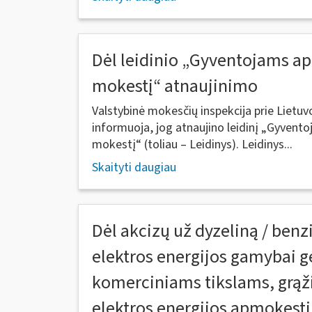
Dėl leidinio „Gyventojams ap
mokestį“ atnaujinimo
Valstybinė mokesčių inspekcija prie Lietuv
informuoja, jog atnaujino leidinį „Gyvent
mokestį“ (toliau – Leidinys). Leidinys...
Skaityti daugiau
Dėl akcizų už dyzeliną / ben
elektros energijos gamybai 
komerciniams tikslams, grą
elektros energijos apmokest