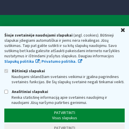
Valstybinė mokesčių inspekcija prie Lietuvos
U
Respublikos finansų ministerijos
Šioje svetainėje naudojami slapukai
(angl. cookies). Būtinieji
slapukai įdiegiami automatiškai ir jiems nėra reikalingas Jūsų
Biudžetinė įstaiga. Juridinio asmens kodas — 188659752,
sutikimas. Taip pat galite sutikti ir su kitų slapukų naudojimu. Savo
adresas: Vasario 16-osios g. 14, 01107 Vilnius, Lietuva, el.paštas:
sutikimą bet kada galėsite atšaukti pakeisdami interneto naršyklės
vmi@vmi.lt
, E. pristatymo dėžutės adresas 188659752
nustatymus ir ištrindami įrašytus slapukus. Daugiau informacijos
Duomenys apie Valstybinę mokesčių inspekciją prie Lietuvos
Slapukų politika
;
Privatumo politika.
Respublikos finansų ministerijos kaupiami ir saugomi Juridinių
asmenų registre
Būtinieji slapukai
Naudojami sklandžiam svetainės veikimui ir įgalina pagrindines
svetainės funkcijas. Be šių slapukų svetainė negali tinkamai veikti.
Analitiniai slapukai
Renka statistinę informaciją apie svetainės naudojimą ir
naudojami Jūsų naršymo patirties gerinimui.
PATVIRTINTI
Visus slapukus
PATVIRTINTI