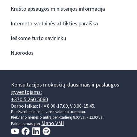
Krašto apsaugos ministerijos informacija
Interneto svetainės atitikties paraiška
Ieškome turto savininkų
Nuorodos
Konsultacijos mokesčių klausimais ir paslaugos
gyventojams:
+370 5 260 5060
Darbo laikas: I-IV 8.00-17.00, V 8.00-15.45.
Prieššventinę dieną - viena valanda trumpiau.
Kiekvieno mėnesio antrą penktadienį 8.00 val. - 12.00 val.
Mano VMI
Paklausimas per