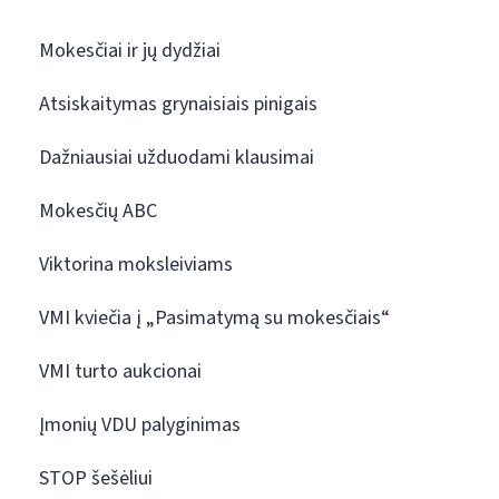
Mokesčiai ir jų dydžiai
Atsiskaitymas grynaisiais pinigais
Dažniausiai užduodami klausimai
Mokesčių ABC
Viktorina moksleiviams
VMI kviečia į „Pasimatymą su mokesčiais“
VMI turto aukcionai
Įmonių VDU palyginimas
STOP šešėliui