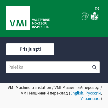
Prisijungti
VMI Machine translation / VMI Машинный перевод /
VMI Машинний переклад (
English
,
Русский
,
Українська
)