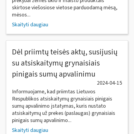
prekybai žemės ūkio ir maisto produktais
skirtose viešosiose vietose parduodamą mėsą,
mėsos...
Skaityti daugiau
Dėl priimtų teisės aktų, susijusių
su atsiskaitymų grynaisiais
pinigais sumų apvalinimu
2024-04-15
Informuojame, kad priimtas Lietuvos
Respublikos atsiskaitymų grynaisiais pinigais
sumų apvalinimo įstatymas, kuris nustato
atsiskaitymų už prekes (paslaugas) grynaisiais
pinigais sumų apvalinimo...
Skaityti daugiau