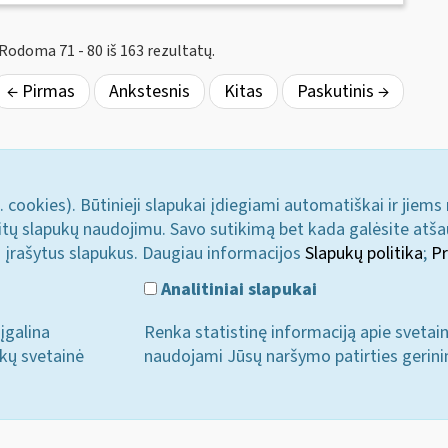
Rodoma 71 - 80 iš 163 rezultatų.
← Pirmas
Ankstesnis
Kitas
Paskutinis →
. cookies). Būtinieji slapukai įdiegiami automatiškai ir jiems
u kitų slapukų naudojimu. Savo sutikimą bet kada galėsite atš
i įrašytus slapukus. Daugiau informacijos
Slapukų politika
;
Pr
Analitiniai slapukai
įgalina
Renka statistinę informaciją apie svetai
ukų svetainė
naudojami Jūsų naršymo patirties gerini