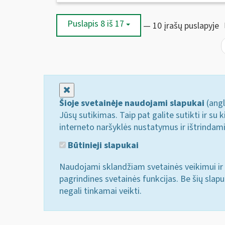
Puslapis 8 iš 17
— 10 įrašų puslapyje
Uždaryti
Šioje svetainėje naudojami slapukai
(angl
Jūsų sutikimas. Taip pat galite sutikti ir s
interneto naršyklės nustatymus ir ištrindam
Būtinieji slapukai
Naudojami sklandžiam svetainės veikimui ir 
pagrindines svetainės funkcijas. Be šių slap
negali tinkamai veikti.