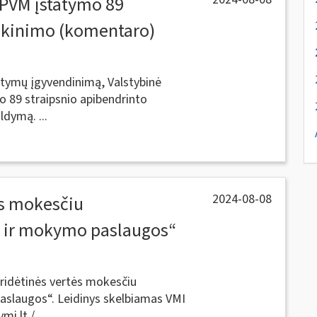
 PVM įstatymo 89
iškinimo (komentaro)
atymų įgyvendinimą, Valstybinė
 89 straipsnio apibendrinto
dymą. ...
2024-08-08
ės mokesčiu
 ir mokymo paslaugos“
Pridėtinės vertės mokesčiu
slaugos“. Leidinys skelbiamas VMI
i.lt /...