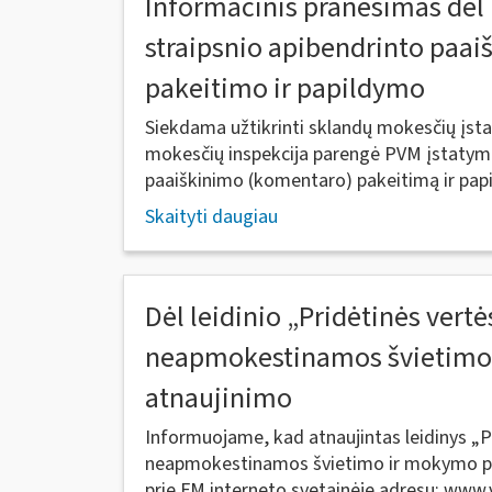
Informacinis pranešimas dėl
straipsnio apibendrinto paa
pakeitimo ir papildymo
Siekdama užtikrinti sklandų mokesčių įst
mokesčių inspekcija parengė PVM įstatymo
paaiškinimo (komentaro) pakeitimą ir papil
Skaityti daugiau
Dėl leidinio „Pridėtinės vert
neapmokestinamos švietimo
atnaujinimo
Informuojame, kad atnaujintas leidinys „
neapmokestinamos švietimo ir mokymo pa
prie FM interneto svetainėje adresu: www.vm