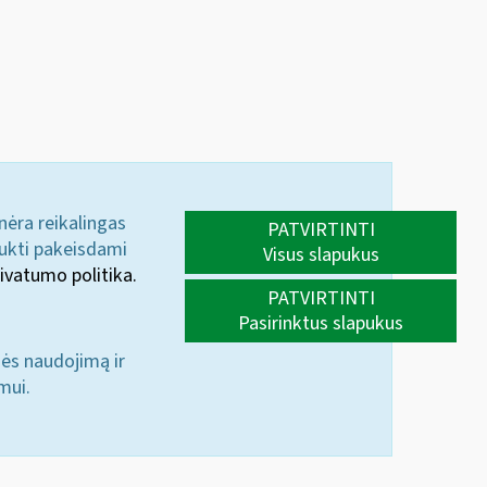
 nėra reikalingas
PATVIRTINTI
aukti pakeisdami
Visus slapukus
ivatumo politika.
PATVIRTINTI
Pasirinktus slapukus
nės naudojimą ir
mui.