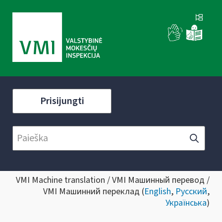
Prisijungti
VMI Machine translation / VMI Машинный перевод /
VMI Машинний переклад (
English
,
Русский
,
Українська
)