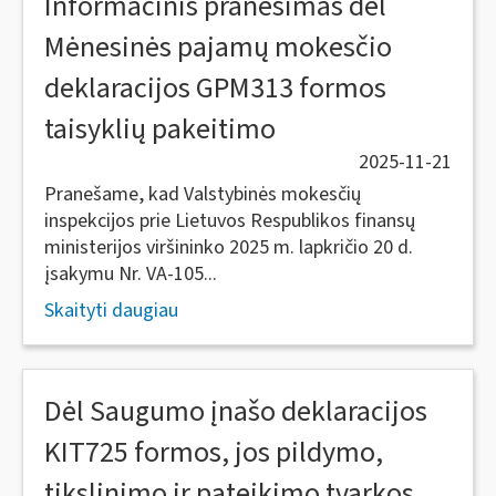
Informacinis pranešimas dėl
Mėnesinės pajamų mokesčio
deklaracijos GPM313 formos
taisyklių pakeitimo
2025-11-21
Pranešame, kad Valstybinės mokesčių
inspekcijos prie Lietuvos Respublikos finansų
ministerijos viršininko 2025 m. lapkričio 20 d.
įsakymu Nr. VA-105...
Skaityti daugiau
Dėl Saugumo įnašo deklaracijos
KIT725 formos, jos pildymo,
tikslinimo ir pateikimo tvarkos