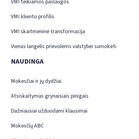
VMI teikiamos paslaugos
VMI kliento profilis
VMI skaitmeninė transformacija
Vienas langelis prievolėms valstybei sumokėti
NAUDINGA
Mokesčiai ir jų dydžiai
Atsiskaitymas grynaisiais pinigais
Dažniausiai užduodami klausimai
Mokesčių ABC