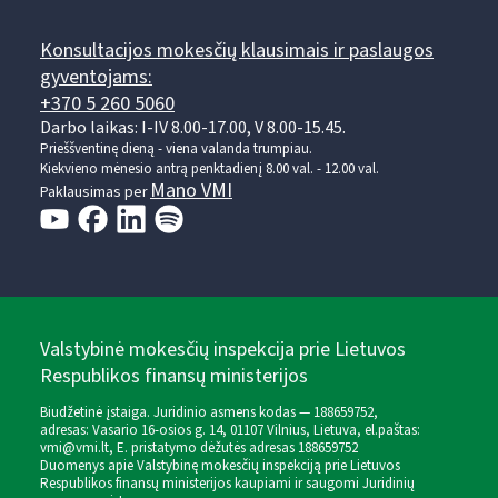
Konsultacijos mokesčių klausimais ir paslaugos
gyventojams:
+370 5 260 5060
Darbo laikas: I-IV 8.00-17.00, V 8.00-15.45.
Prieššventinę dieną - viena valanda trumpiau.
Kiekvieno mėnesio antrą penktadienį 8.00 val. - 12.00 val.
Mano VMI
Paklausimas per
Valstybinė mokesčių inspekcija prie Lietuvos
Respublikos finansų ministerijos
Biudžetinė įstaiga. Juridinio asmens kodas — 188659752,
adresas: Vasario 16-osios g. 14, 01107 Vilnius, Lietuva, el.paštas:
vmi@vmi.lt
, E. pristatymo dėžutės adresas 188659752
Duomenys apie Valstybinę mokesčių inspekciją prie Lietuvos
Respublikos finansų ministerijos kaupiami ir saugomi Juridinių