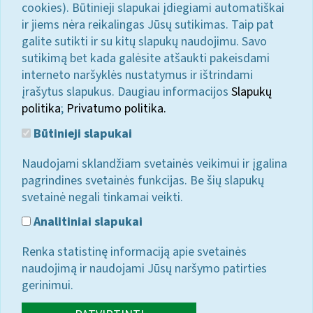
cookies). Būtinieji slapukai įdiegiami automatiškai
ir jiems nėra reikalingas Jūsų sutikimas. Taip pat
galite sutikti ir su kitų slapukų naudojimu. Savo
sutikimą bet kada galėsite atšaukti pakeisdami
interneto naršyklės nustatymus ir ištrindami
įrašytus slapukus. Daugiau informacijos
Slapukų
politika
;
Privatumo politika.
Būtinieji slapukai
Naudojami sklandžiam svetainės veikimui ir įgalina
pagrindines svetainės funkcijas. Be šių slapukų
svetainė negali tinkamai veikti.
Analitiniai slapukai
Renka statistinę informaciją apie svetainės
naudojimą ir naudojami Jūsų naršymo patirties
gerinimui.