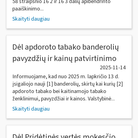
58 straipsnio 16 2 ir 16 3 dalių apibendrinto
paaiškinimo...
Skaityti daugiau
Dėl apdoroto tabako banderolių
pavyzdžių ir kainų patvirtinimo
2025-11-14
Informuojame, kad nuo 2025 m. lapkričio 13 d.
įsigaliojo nauji [1] banderolių, skirtų kai kurių [2]
apdoroto tabako bei kaitinamojo tabako
ženklinimui, pavyzdžiai ir kainos. Valstybinė...
Skaityti daugiau
Dėl Pridėtinės vertės mokesčio