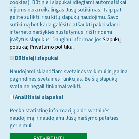
cookies). Būtinieji slapukai įdiegiami automatiškai
ir jiems nėra reikalingas Jūsų sutikimas. Taip pat
galite sutikti ir su kitų slapukų naudojimu. Savo
sutikimą bet kada galėsite atšaukti pakeisdami
interneto naršyklės nustatymus ir ištrindami
įrašytus slapukus. Daugiau informacijos
Slapukų
politika
;
Privatumo politika.
Būtinieji slapukai
Naudojami sklandžiam svetainės veikimui ir įgalina
pagrindines svetainės funkcijas. Be šių slapukų
svetainė negali tinkamai veikti.
Analitiniai slapukai
Renka statistinę informaciją apie svetainės
naudojimą ir naudojami Jūsų naršymo patirties
gerinimui.
PATVIRTINTI