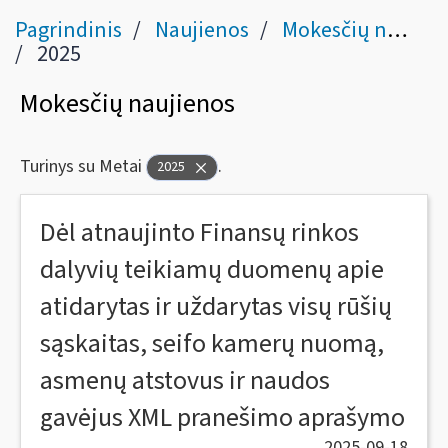
Pagrindinis
Naujienos
Mokesčių naujienos
2025
Mokesčių naujienos
Turinys su Metai
.
2025
Dėl atnaujinto Finansų rinkos
dalyvių teikiamų duomenų apie
atidarytas ir uždarytas visų rūšių
sąskaitas, seifo kamerų nuomą,
asmenų atstovus ir naudos
gavėjus XML pranešimo aprašymo
2025-09-18