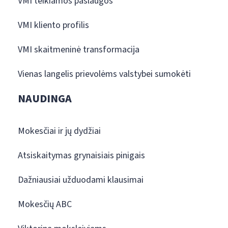
VMI teikiamos paslaugos
VMI kliento profilis
VMI skaitmeninė transformacija
Vienas langelis prievolėms valstybei sumokėti
NAUDINGA
Mokesčiai ir jų dydžiai
Atsiskaitymas grynaisiais pinigais
Dažniausiai užduodami klausimai
Mokesčių ABC