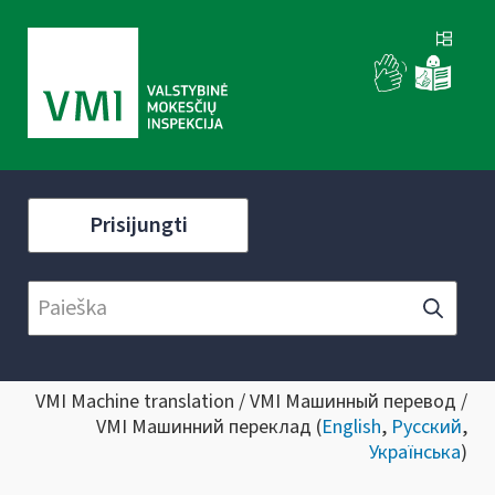
Prisijungti
VMI Machine translation / VMI Машинный перевод /
VMI Машинний переклад (
English
,
Русский
,
Українська
)