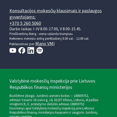
Konsultacijos mokesčių klausimais ir paslaugos
gyventojams:
+370 5 260 5060
Darbo laikas: I-IV 8.00-17.00, V 8.00-15.45.
Prieššventinę dieną - viena valanda trumpiau.
Kiekvieno mėnesio antrą penktadienį 8.00 val. - 12.00 val.
Mano VMI
Paklausimas per
Valstybinė mokesčių inspekcija prie Lietuvos
Respublikos finansų ministerijos
Biudžetinė įstaiga. Juridinio asmens kodas — 188659752,
adresas: Vasario 16-osios g. 14, 01107 Vilnius, Lietuva, el.paštas:
vmi@vmi.lt
, E. pristatymo dėžutės adresas 188659752
Duomenys apie Valstybinę mokesčių inspekciją prie Lietuvos
Respublikos finansų ministerijos kaupiami ir saugomi Juridinių
asmenų registre