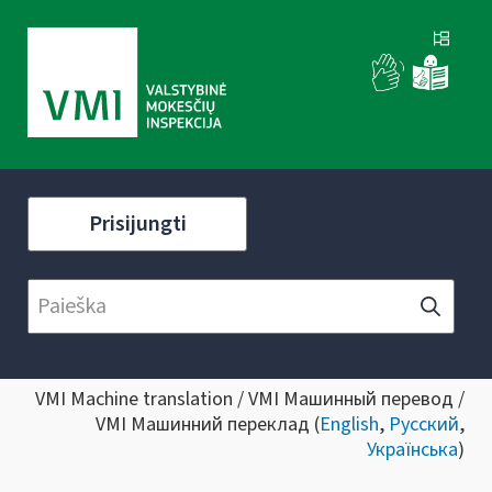
Prisijungti
VMI Machine translation / VMI Машинный перевод /
VMI Машинний переклад (
English
,
Русский
,
Українська
)