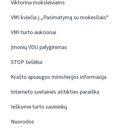
Viktorina moksleiviams
VMI kviečia į „Pasimatymą su mokesčiais“
VMI turto aukcionai
Įmonių VDU palyginimas
STOP šešėliui
Krašto apsaugos ministerijos informacija
Interneto svetainės atitikties paraiška
Ieškome turto savininkų
Nuorodos