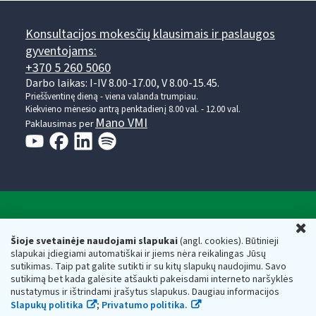
Konsultacijos mokesčių klausimais ir paslaugos
gyventojams:
+370 5 260 5060
Darbo laikas: I-IV 8.00-17.00, V 8.00-15.45.
Prieššventinę dieną - viena valanda trumpiau.
Kiekvieno mėnesio antrą penktadienį 8.00 val. - 12.00 val.
Mano VMI
Paklausimas per
Valstybinė mokesčių inspekcija prie Lietuvos
U
Respublikos finansų ministerijos
Šioje svetainėje naudojami slapukai
(angl. cookies). Būtinieji
slapukai įdiegiami automatiškai ir jiems nėra reikalingas Jūsų
Biudžetinė įstaiga. Juridinio asmens kodas — 188659752,
sutikimas. Taip pat galite sutikti ir su kitų slapukų naudojimu. Savo
adresas: Vasario 16-osios g. 14, 01107 Vilnius, Lietuva, el.paštas:
sutikimą bet kada galėsite atšaukti pakeisdami interneto naršyklės
vmi@vmi.lt
, E. pristatymo dėžutės adresas 188659752
nustatymus ir ištrindami įrašytus slapukus. Daugiau informacijos
Duomenys apie Valstybinę mokesčių inspekciją prie Lietuvos
Slapukų politika
;
Privatumo politika.
Respublikos finansų ministerijos kaupiami ir saugomi Juridinių