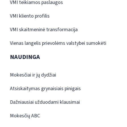
VMI teikiamos paslaugos
VMI kliento profilis
VMI skaitmeninė transformacija
Vienas langelis prievolėms valstybei sumokėti
NAUDINGA
Mokesčiai ir jų dydžiai
Atsiskaitymas grynaisiais pinigais
Dažniausiai užduodami klausimai
Mokesčių ABC