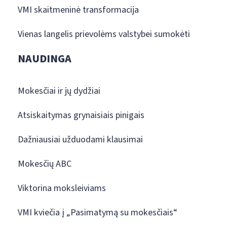
VMI skaitmeninė transformacija
Vienas langelis prievolėms valstybei sumokėti
NAUDINGA
Mokesčiai ir jų dydžiai
Atsiskaitymas grynaisiais pinigais
Dažniausiai užduodami klausimai
Mokesčių ABC
Viktorina moksleiviams
VMI kviečia į „Pasimatymą su mokesčiais“