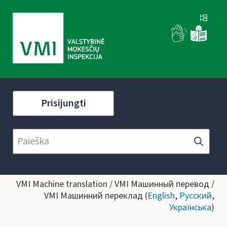
Prisijungti
VMI Machine translation / VMI Машинный перевод /
VMI Машинний переклад (
English
,
Русский
,
Українська
)