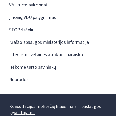
VMI turto aukcionai
Įmonių VDU palyginimas
STOP šešėliui
Krašto apsaugos ministerijos informacija
Interneto svetainės atitikties paraiška
Ieškome turto savininkų
Nuorodos
Konsultacijos mokesčių klausimais ir paslaugos
gyventojams: