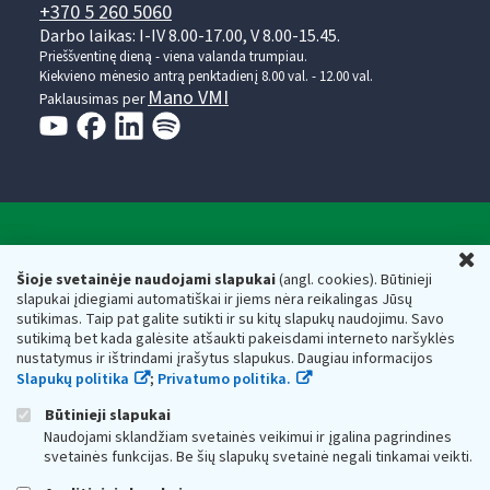
+370 5 260 5060
Darbo laikas: I-IV 8.00-17.00, V 8.00-15.45.
Prieššventinę dieną - viena valanda trumpiau.
Kiekvieno mėnesio antrą penktadienį 8.00 val. - 12.00 val.
Mano VMI
Paklausimas per
Valstybinė mokesčių inspekcija prie Lietuvos
U
Respublikos finansų ministerijos
Šioje svetainėje naudojami slapukai
(angl. cookies). Būtinieji
slapukai įdiegiami automatiškai ir jiems nėra reikalingas Jūsų
Biudžetinė įstaiga. Juridinio asmens kodas — 188659752,
sutikimas. Taip pat galite sutikti ir su kitų slapukų naudojimu. Savo
adresas: Vasario 16-osios g. 14, 01107 Vilnius, Lietuva, el.paštas:
sutikimą bet kada galėsite atšaukti pakeisdami interneto naršyklės
vmi@vmi.lt
, E. pristatymo dėžutės adresas 188659752
nustatymus ir ištrindami įrašytus slapukus. Daugiau informacijos
Duomenys apie Valstybinę mokesčių inspekciją prie Lietuvos
Slapukų politika
;
Privatumo politika.
Respublikos finansų ministerijos kaupiami ir saugomi Juridinių
asmenų registre
Būtinieji slapukai
Naudojami sklandžiam svetainės veikimui ir įgalina pagrindines
svetainės funkcijas. Be šių slapukų svetainė negali tinkamai veikti.