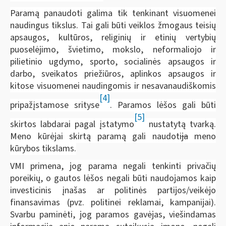
Paramą panaudoti galima tik tenkinant visuomenei
naudingus tikslus. Tai gali būti veiklos žmogaus teisių
apsaugos, kultūros, religinių ir etinių vertybių
puoselėjimo, švietimo, mokslo, neformaliojo ir
pilietinio ugdymo, sporto, socialinės apsaugos ir
darbo, sveikatos priežiūros, aplinkos apsaugos ir
kitose visuomenei naudingomis ir nesavanaudiškomis
[4]
pripažįstamose srityse
. Paramos lėšos gali būti
[5]
skirtos labdarai pagal įstatymo
nustatytą tvarką.
Meno kūrėjai skirtą paramą gali naudoti
ja
meno
kūrybos tikslams.
VMI primena, jog parama negali tenkinti privačių
poreikių, o gautos lėšos negali būti naudojamos kaip
investicinis įnašas ar politinės partijos/veikėjo
finansavimas (pvz. politinei reklamai, kampanijai).
Svarbu paminėti, jog paramos gavėjas, viešindamas