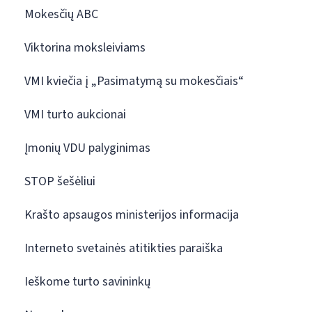
Mokesčių ABC
Viktorina moksleiviams
VMI kviečia į „Pasimatymą su mokesčiais“
VMI turto aukcionai
Įmonių VDU palyginimas
STOP šešėliui
Krašto apsaugos ministerijos informacija
Interneto svetainės atitikties paraiška
Ieškome turto savininkų