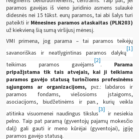
religinėms bendruomenėms, centrams. Taip pat, jei
paramos gavėjas iš vieno juridinio asmens sulaukė
didesnės nei 15 tūkst. eurų paramos, tai abi šalys turi
pateikti ir
Mėnesines paramos ataskaitas (PLN203)
už kiekvieną šią sumą viršijusį mėnesį.
VMI primena, jog parama –
tai paramos teikėjų
[1]
savanoriškas ir neatlygintinas paramos dalykų
[2]
teikimas paramos gavėjams
.
Parama
pripažįstama tik tais atvejais, kai ji teikiama
paramos gavėjo statusą turinčioms profesinėms
sąjungoms ar organizacijoms,
pvz.: labdaros ir
paramos fondams, viešosioms įstaigoms,
asociacijoms, biudžetinėms ir pan., kurių veikla
[3]
atitinka visuomenei naudingus tikslus
ir nesiekia
pelno. Taip pat paramą (gyventojų pajamų mokesčio
dalį) gali gauti ir meno kūrėjai (gyventojai), įgiję
paramos gavėjo statusą.