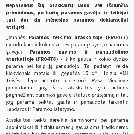
Nepateikus šių ataskaitų laiku VMI išsiunčia
priminimus, po kurių paramos gavėjai ir teikėjai
turi dar du mėnesius paramos deklaracijai
atsiųsti.
„Įmonės
Paramos teikimo ataskaitoje
(FR0
477
)
nurodo kam ir kokios vertės paramą skyrė, o paramos
gavėjai
Paramos gavimo ir panaudojimo
ataskaitoje
(
FR0478)
- iš ko gauta ir kokio dydžio
parama bei kaip ją panaudojo. Tai padaryti reikia
kiekvienais metais iki gegužės 15 d.“– teigia VMI
Teisės departamento direktorė Rasa Virvilienė
pridurdama, jog šios ataskaitos yra būtinos
pagrindžiant paramos gavėjo statuso pratęsimą ir tai,
jog parama teikta, gauta ir panaudota laikantis
Labdaros ir Paramos įstatymo.
Ataskaitos teikti nereikia šeimynoms bei paramą
anonimiškai iš fizinių asmenų gavusioms tradicinėms