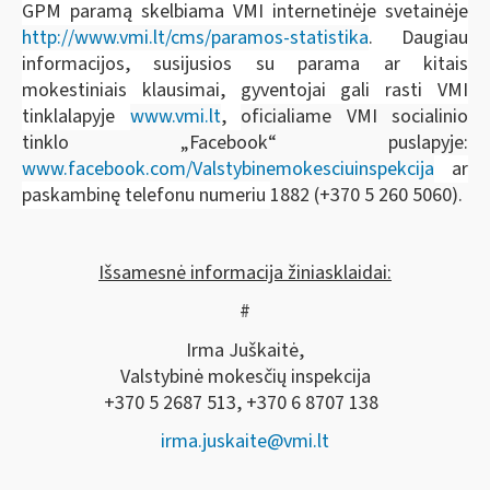
GPM paramą skelbiama VMI internetinėje svetainėje
http://www.vmi.lt/cms/paramos-statistika
. Daugiau
informacijos, susijusios su parama ar kitais
mokestiniais klausimai, gyventojai gali rasti VMI
tinklalapyje
www.vmi.lt
,
oficialiame VMI socialinio
tinklo „Facebook“ puslapyje:
www.facebook.com/Valstybinemokesciuinspekcija
ar
paskambinę telefonu numeriu
1882 (+370 5 260 5060).
Išsamesnė informacija žiniasklaidai:
#
Irma Juškaitė,
Valstybinė mokesčių inspekcija
+370 5 2687 513, +370 6 8707 138
irma.juskaite@vmi.lt