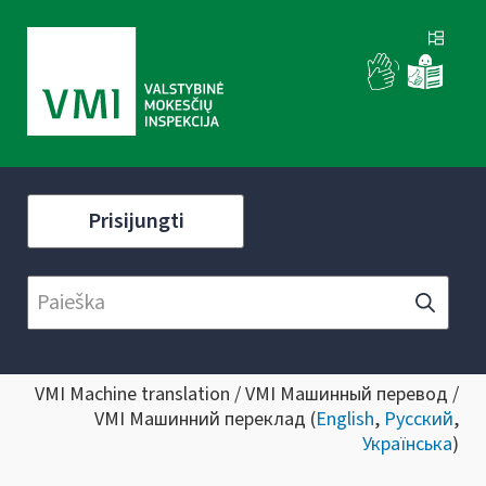
Prisijungti
VMI Machine translation / VMI Машинный перевод /
VMI Машинний переклад (
English
,
Русский
,
Українська
)