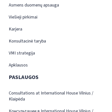
Asmens duomenų apsauga
Viešieji pirkimai
Karjera
Konsultacinė taryba
VMI strategija
Apklausos
PASLAUGOS
Consultations at International House Vilnius /
Klaipėda
Консультации в International House Vilnius /