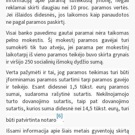
informaciją apie paramą suteikusią įmonę, negali
reklamai skirti daugiau nei
10 proc.
paramos vertės.
Jei išlaidos didesnės, jos laikomos kaip panaudotos
ne pagal paramos paskirtį.
Visai banko pavedimu gautai paramai nėra taikomas
pelno mokestis. Šį mokestį paramos gavėjai turi
sumokėti tik tuo atveju, jei parama per mokestinį
laikotarpį iš vieno paramos teikėjo buvo skirta grynais
ir viršijo
250
socialinių išmokų dydžio sumą.
Verta pažymėti ir tai, jog paramos teikimas turi būti
įforminamas paramos sutartimi tarp paramos gavėjo
ir teikėjo. Esant didesnei
1,5
tūkst. eurų paramos
sumai, sudaroma rašytinė sutartis. Nekilnojamojo
turto dovanojimo sutartis, taip pat dovanojimo
sutartis, kurios suma didesnė nei
14,5
tūkst. eurų, turi
[6]
būti patvirtinta notaro
.
Išsami informacija apie šiais metais gyventojų skirtą