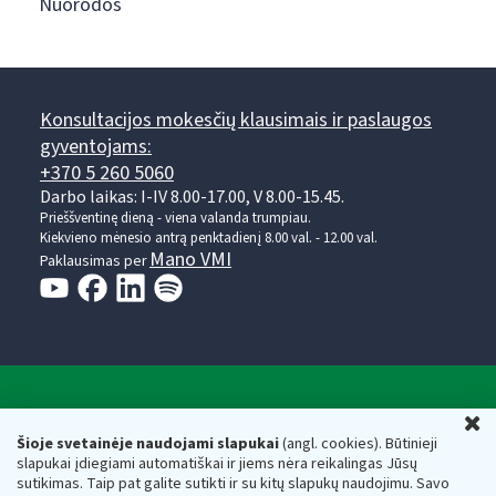
Nuorodos
Konsultacijos mokesčių klausimais ir paslaugos
gyventojams:
+370 5 260 5060
Darbo laikas: I-IV 8.00-17.00, V 8.00-15.45.
Prieššventinę dieną - viena valanda trumpiau.
Kiekvieno mėnesio antrą penktadienį 8.00 val. - 12.00 val.
Mano VMI
Paklausimas per
Valstybinė mokesčių inspekcija prie Lietuvos
U
Respublikos finansų ministerijos
Šioje svetainėje naudojami slapukai
(angl. cookies). Būtinieji
slapukai įdiegiami automatiškai ir jiems nėra reikalingas Jūsų
Biudžetinė įstaiga. Juridinio asmens kodas — 188659752,
sutikimas. Taip pat galite sutikti ir su kitų slapukų naudojimu. Savo