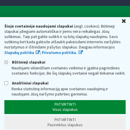
Valstybinė mokesčių inspekcija prie Lietuvos
U
Respublikos finansų ministerijos
Šioje svetainėje naudojami slapukai
(angl. cookies). Būtinieji
slapukai įdiegiami automatiškai ir jiems nėra reikalingas Jūsų
Biudžetinė įstaiga. Juridinio asmens kodas — 188659752,
sutikimas. Taip pat galite sutikti ir su kitų slapukų naudojimu. Savo
adresas: Vasario 16-osios g. 14, 01107 Vilnius, Lietuva, el.paštas:
sutikimą bet kada galėsite atšaukti pakeisdami interneto naršyklės
vmi@vmi.lt
, E. pristatymo dėžutės adresas 188659752
nustatymus ir ištrindami įrašytus slapukus. Daugiau informacijos
Duomenys apie Valstybinę mokesčių inspekciją prie Lietuvos
Slapukų politika
;
Privatumo politika.
Respublikos finansų ministerijos kaupiami ir saugomi Juridinių
asmenų registre
Būtinieji slapukai
Naudojami sklandžiam svetainės veikimui ir įgalina pagrindines
svetainės funkcijas. Be šių slapukų svetainė negali tinkamai veikti.
Analitiniai slapukai
Renka statistinę informaciją apie svetainės naudojimą ir
naudojami Jūsų naršymo patirties gerinimui.
PATVIRTINTI
Visus slapukus
PATVIRTINTI
Pasirinktus slapukus