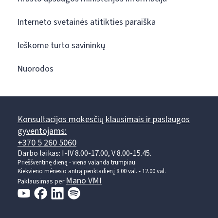
Interneto svetainės atitikties paraiška
Ieškome turto savininkų
Nuorodos
Konsultacijos mokesčių klausimais ir paslaugos
gyventojams:
+370 5 260 5060
Darbo laikas: I-IV 8.00-17.00, V 8.00-15.45.
Prieššventinę dieną - viena valanda trumpiau.
Kiekvieno mėnesio antrą penktadienį 8.00 val. - 12.00 val.
Mano VMI
Paklausimas per