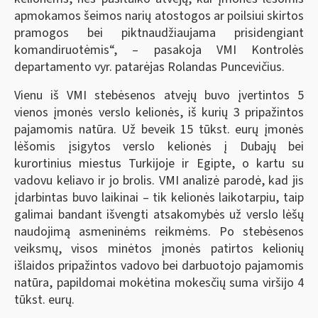
apmokamos šeimos narių atostogos ar poilsiui skirtos
pramogos bei piktnaudžiaujama prisidengiant
komandiruotėmis“, – pasakoja VMI Kontrolės
departamento vyr. patarėjas Rolandas Puncevičius.
Vienu iš VMI stebėsenos atvejų buvo įvertintos 5
vienos įmonės verslo kelionės, iš kurių 3 pripažintos
pajamomis natūra. Už beveik 15 tūkst. eurų įmonės
lėšomis įsigytos verslo kelionės į Dubajų bei
kurortinius miestus Turkijoje ir Egipte, o kartu su
vadovu keliavo ir jo brolis. VMI analizė parodė, kad jis
įdarbintas buvo laikinai – tik kelionės laikotarpiu, taip
galimai bandant išvengti atsakomybės už verslo lėšų
naudojimą asmeninėms reikmėms. Po stebėsenos
veiksmų, visos minėtos įmonės patirtos kelionių
išlaidos pripažintos vadovo bei darbuotojo pajamomis
natūra, papildomai mokėtina mokesčių suma viršijo 4
tūkst. eurų.