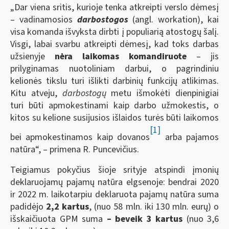
„Dar viena sritis, kurioje tenka atkreipti verslo dėmesį
– vadinamosios
darbostogos
(angl. workation), kai
visa komanda išvyksta dirbti į populiarią atostogų šalį.
Visgi, labai svarbu atkreipti dėmesį, kad toks darbas
užsienyje
nėra laikomas komandiruote
– jis
prilyginamas nuotoliniam darbui, o pagrindiniu
kelionės tikslu turi išlikti darbinių funkcijų atlikimas.
Kitu atveju,
darbostogų
metu išmokėti dienpinigiai
turi būti apmokestinami kaip darbo užmokestis, o
kitos su kelione susijusios išlaidos turės būti laikomos
[1]
bei apmokestinamos kaip dovanos
arba pajamos
natūra“, – primena R. Puncevičius.
Teigiamus pokyčius šioje srityje atspindi įmonių
deklaruojamų pajamų natūra elgsenoje: bendrai 2020
ir 2022 m. laikotarpiu deklaruota pajamų natūra suma
padidėjo
2,2 kartus
, (nuo 58 mln. iki 130 mln. eurų) o
išskaičiuota GPM suma
– beveik 3 kartus
(nuo 3,6