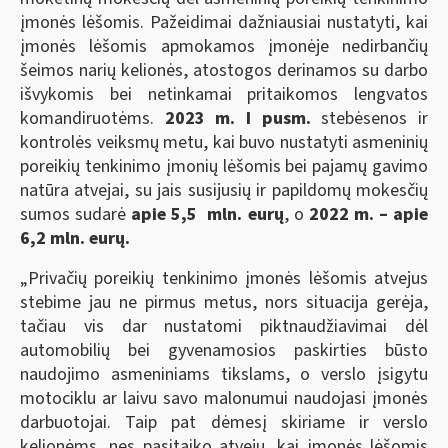
įmonės lėšomis. Pažeidimai dažniausiai nustatyti, kai
įmonės lėšomis apmokamos įmonėje nedirbančių
šeimos narių kelionės, atostogos derinamos su darbo
išvykomis bei netinkamai pritaikomos lengvatos
komandiruotėms.
2023 m. I pusm.
stebėsenos ir
kontrolės veiksmų metu, kai buvo nustatyti asmeninių
poreikių tenkinimo įmonių lėšomis bei pajamų gavimo
natūra atvejai, su jais susijusių ir papildomų mokesčių
sumos sudarė
apie 5,5 mln. eurų
, o
2022 m. – apie
6,2 mln. eurų.
„Privačių poreikių tenkinimo įmonės lėšomis atvejus
stebime jau ne pirmus metus, nors situacija gerėja,
tačiau vis dar nustatomi piktnaudžiavimai dėl
automobilių bei gyvenamosios paskirties būsto
naudojimo asmeniniams tikslams, o verslo įsigytu
motociklu ar laivu savo malonumui naudojasi įmonės
darbuotojai. Taip pat dėmesį skiriame ir verslo
kelionėms, nes pasitaiko atvejų, kai įmonės lėšomis