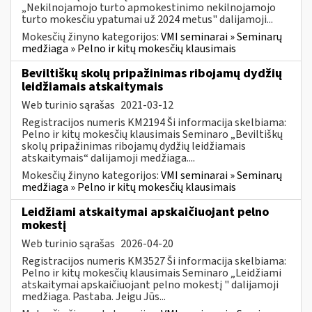
„Nekilnojamojo turto apmokestinimo nekilnojamojo
turto mokesčiu ypatumai už 2024 metus" dalijamoji...
Mokesčių žinyno kategorijos:
VMI seminarai » Seminarų
medžiaga » Pelno ir kitų mokesčių klausimais
Beviltiškų skolų pripažinimas ribojamų dydžių
leidžiamais atskaitymais
Web turinio sąrašas
2021-03-12
Registracijos numeris KM2194 Ši informacija skelbiama:
Pelno ir kitų mokesčių klausimais Seminaro „Beviltiškų
skolų pripažinimas ribojamų dydžių leidžiamais
atskaitymais“ dalijamoji medžiaga....
Mokesčių žinyno kategorijos:
VMI seminarai » Seminarų
medžiaga » Pelno ir kitų mokesčių klausimais
Leidžiami atskaitymai apskaičiuojant pelno
mokestį
Web turinio sąrašas
2026-04-20
Registracijos numeris KM3527 Ši informacija skelbiama:
Pelno ir kitų mokesčių klausimais Seminaro „Leidžiami
atskaitymai apskaičiuojant pelno mokestį " dalijamoji
medžiaga. Pastaba. Jeigu Jūs...