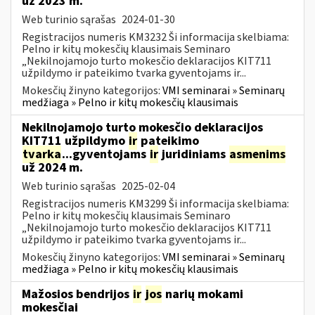
už 2023 m.
Web turinio sąrašas
2024-01-30
Registracijos numeris KM3232 Ši informacija skelbiama:
Pelno ir kitų mokesčių klausimais Seminaro
„Nekilnojamojo turto mokesčio deklaracijos KIT711
užpildymo ir pateikimo tvarka gyventojams ir...
Mokesčių žinyno kategorijos:
VMI seminarai » Seminarų
medžiaga » Pelno ir kitų mokesčių klausimais
Nekilnojamojo turto mokesčio deklaracijos
KIT711 užpildymo
ir
pateikimo
tvarka
...gyventojams
ir
juridiniams
asmenims
už 2024 m.
Web turinio sąrašas
2025-02-04
Registracijos numeris KM3299 Ši informacija skelbiama:
Pelno ir kitų mokesčių klausimais Seminaro
„Nekilnojamojo turto mokesčio deklaracijos KIT711
užpildymo ir pateikimo tvarka gyventojams ir...
Mokesčių žinyno kategorijos:
VMI seminarai » Seminarų
medžiaga » Pelno ir kitų mokesčių klausimais
Mažosios bendrijos
ir
jos
narių mokami
mokesčiai