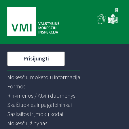
Prisijungti
Mokesčių mokėtojų informacija
Formos
Rinkmenos / Atviri duomenys
Skaičiuoklės ir pagalbininkai
Sąskaitos ir įmokų kodai
Mokesčių žinynas