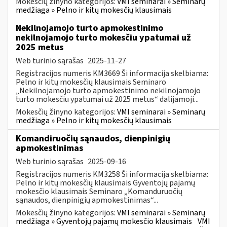
Mokesčių žinyno kategorijos:
VMI seminarai » Seminarų
medžiaga » Pelno ir kitų mokesčių klausimais
Nekilnojamojo turto apmokestinimo
nekilnojamojo turto mokesčiu ypatumai už
2025 metus
Web turinio sąrašas
2025-11-27
Registracijos numeris KM3669 Ši informacija skelbiama:
Pelno ir kitų mokesčių klausimais Seminaro
„Nekilnojamojo turto apmokestinimo nekilnojamojo
turto mokesčiu ypatumai už 2025 metus“ dalijamoji...
Mokesčių žinyno kategorijos:
VMI seminarai » Seminarų
medžiaga » Pelno ir kitų mokesčių klausimais
Komandiruočių sąnaudos, dienpinigių
apmokestinimas
Web turinio sąrašas
2025-09-16
Registracijos numeris KM3258 Ši informacija skelbiama:
Pelno ir kitų mokesčių klausimais Gyventojų pajamų
mokesčio klausimais Seminaro „Komanduruočių
sąnaudos, dienpinigių apmokestinimas“...
Mokesčių žinyno kategorijos:
VMI seminarai » Seminarų
medžiaga » Gyventojų pajamų mokesčio klausimais
VMI