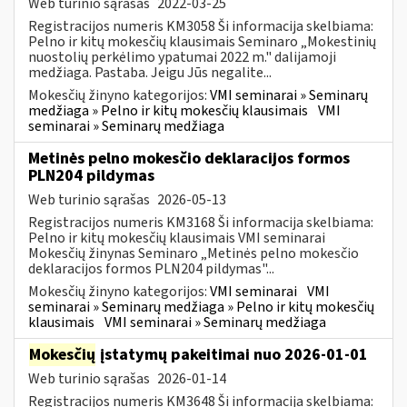
Web turinio sąrašas
2022-03-25
Registracijos numeris KM3058 Ši informacija skelbiama:
Pelno ir kitų mokesčių klausimais Seminaro „Mokestinių
nuostolių perkėlimo ypatumai 2022 m." dalijamoji
medžiaga. Pastaba. Jeigu Jūs negalite...
Mokesčių žinyno kategorijos:
VMI seminarai » Seminarų
medžiaga » Pelno ir kitų mokesčių klausimais
VMI
seminarai » Seminarų medžiaga
Metinės pelno mokesčio deklaracijos formos
PLN204 pildymas
Web turinio sąrašas
2026-05-13
Registracijos numeris KM3168 Ši informacija skelbiama:
Pelno ir kitų mokesčių klausimais VMI seminarai
Mokesčių žinynas Seminaro „Metinės pelno mokesčio
deklaracijos formos PLN204 pildymas"...
Mokesčių žinyno kategorijos:
VMI seminarai
VMI
seminarai » Seminarų medžiaga » Pelno ir kitų mokesčių
klausimais
VMI seminarai » Seminarų medžiaga
Mokesčių
įstatymų pakeitimai nuo 2026-01-01
Web turinio sąrašas
2026-01-14
Registracijos numeris KM3648 Ši informacija skelbiama: