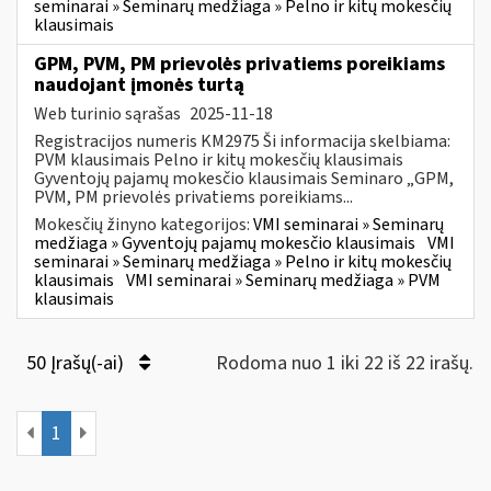
seminarai » Seminarų medžiaga » Pelno ir kitų mokesčių
klausimais
GPM, PVM, PM prievolės privatiems poreikiams
naudojant įmonės turtą
Web turinio sąrašas
2025-11-18
Registracijos numeris KM2975 Ši informacija skelbiama:
PVM klausimais Pelno ir kitų mokesčių klausimais
Gyventojų pajamų mokesčio klausimais Seminaro „GPM,
PVM, PM prievolės privatiems poreikiams...
Mokesčių žinyno kategorijos:
VMI seminarai » Seminarų
medžiaga » Gyventojų pajamų mokesčio klausimais
VMI
seminarai » Seminarų medžiaga » Pelno ir kitų mokesčių
klausimais
VMI seminarai » Seminarų medžiaga » PVM
klausimais
50 Įrašų(-ai)
Rodoma nuo 1 iki 22 iš 22 irašų.
1