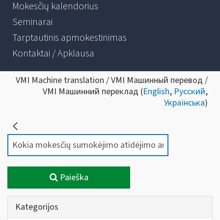
Mokesčių kalendorius
Seminarai
Tarptautinis apmokestinimas
Kontaktai / Apklausa
VMI Machine translation / VMI Машинный перевод /
VMI Машинний переклад (
English
,
Русский
,
Українська
)
Paieška
Kategorijos