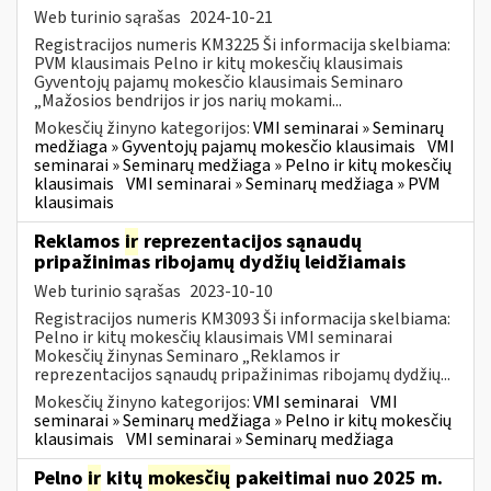
Web turinio sąrašas
2024-10-21
Registracijos numeris KM3225 Ši informacija skelbiama:
PVM klausimais Pelno ir kitų mokesčių klausimais
Gyventojų pajamų mokesčio klausimais Seminaro
„Mažosios bendrijos ir jos narių mokami...
Mokesčių žinyno kategorijos:
VMI seminarai » Seminarų
medžiaga » Gyventojų pajamų mokesčio klausimais
VMI
seminarai » Seminarų medžiaga » Pelno ir kitų mokesčių
klausimais
VMI seminarai » Seminarų medžiaga » PVM
klausimais
Reklamos
ir
reprezentacijos sąnaudų
pripažinimas ribojamų dydžių leidžiamais
Web turinio sąrašas
2023-10-10
Registracijos numeris KM3093 Ši informacija skelbiama:
Pelno ir kitų mokesčių klausimais VMI seminarai
Mokesčių žinynas Seminaro „Reklamos ir
reprezentacijos sąnaudų pripažinimas ribojamų dydžių...
Mokesčių žinyno kategorijos:
VMI seminarai
VMI
seminarai » Seminarų medžiaga » Pelno ir kitų mokesčių
klausimais
VMI seminarai » Seminarų medžiaga
Pelno
ir
kitų
mokesčių
pakeitimai nuo 2025 m.