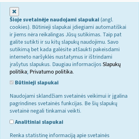
Uždaryti
Šioje svetainėje naudojami slapukai
(angl.
cookies). Būtinieji slapukai įdiegiami automatiškai
ir jiems nėra reikalingas Jūsų sutikimas. Taip pat
galite sutikti ir su kitų slapukų naudojimu. Savo
sutikimą bet kada galėsite atšaukti pakeisdami
interneto naršyklės nustatymus ir ištrindami
įrašytus slapukus. Daugiau informacijos
Slapukų
politika
;
Privatumo politika.
Būtinieji slapukai
Naudojami sklandžiam svetainės veikimui ir įgalina
pagrindines svetainės funkcijas. Be šių slapukų
svetainė negali tinkamai veikti.
Analitiniai slapukai
Renka statistinę informaciją apie svetainės