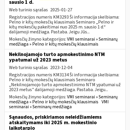
sausio 1 d.
Web turinio sąrašas
2025-01-27
Registracijos numeris KM3293 Ši informacija skelbiama:
Pelno ir kitų mokesčių klausimais Seminaro „Pelno ir
kitų mokesčių pakeitimai nuo 2025 m. sausio 1 d.“
dalijamoji medžiaga. Pastaba. Jeigu Jūs...
Mokesčių žinyno kategorijos:
VMI seminarai » Seminarų
medžiaga » Pelno ir kitų mokesčių klausimais
Nekilnojamojo turto apmokestinimo NTM
ypatumai už 2023 metus
Web turinio sąrašas
2023-12-04
Registracijos numeris KM3134 Ši informacija skelbiama:
Pelno ir kitų mokesčių klausimais Seminaro
„Nekilnojamojo turto apmokestinimo NTM ypatumai už
2023 metus" dalijamoji medžiaga. Pastaba. Jeigu...
Mokesčių žinyno kategorijos:
VMI seminarai » Seminarų
medžiaga » Pelno ir kitų mokesčių klausimais
VMI
seminarai » Seminarų medžiaga
Sąnaudos, priskiriamos neleidžiamiems
atskaitymams iki 2025 m. mokestinio
laikotarpio