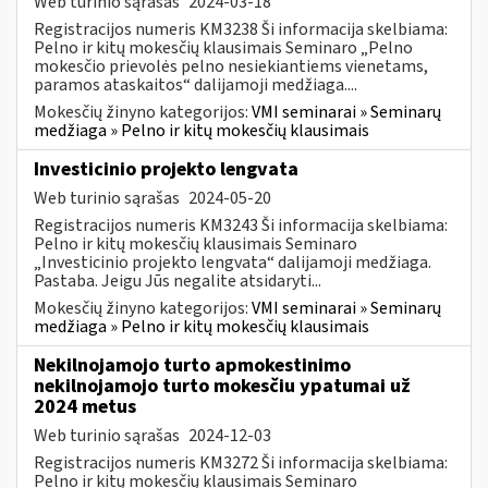
Web turinio sąrašas
2024-03-18
Registracijos numeris KM3238 Ši informacija skelbiama:
Pelno ir kitų mokesčių klausimais Seminaro „Pelno
mokesčio prievolės pelno nesiekiantiems vienetams,
paramos ataskaitos“ dalijamoji medžiaga....
Mokesčių žinyno kategorijos:
VMI seminarai » Seminarų
medžiaga » Pelno ir kitų mokesčių klausimais
Investicinio projekto lengvata
Web turinio sąrašas
2024-05-20
Registracijos numeris KM3243 Ši informacija skelbiama:
Pelno ir kitų mokesčių klausimais Seminaro
„Investicinio projekto lengvata“ dalijamoji medžiaga.
Pastaba. Jeigu Jūs negalite atsidaryti...
Mokesčių žinyno kategorijos:
VMI seminarai » Seminarų
medžiaga » Pelno ir kitų mokesčių klausimais
Nekilnojamojo turto apmokestinimo
nekilnojamojo turto mokesčiu ypatumai už
2024 metus
Web turinio sąrašas
2024-12-03
Registracijos numeris KM3272 Ši informacija skelbiama:
Pelno ir kitų mokesčių klausimais Seminaro