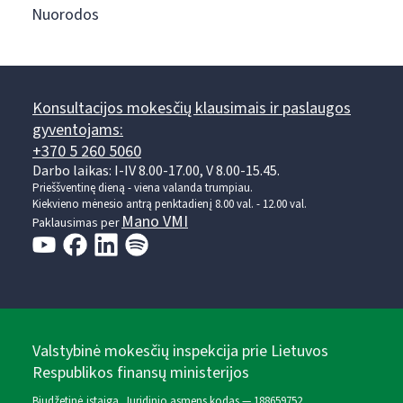
Nuorodos
Konsultacijos mokesčių klausimais ir paslaugos
gyventojams:
+370 5 260 5060
Darbo laikas: I-IV 8.00-17.00, V 8.00-15.45.
Prieššventinę dieną - viena valanda trumpiau.
Kiekvieno mėnesio antrą penktadienį 8.00 val. - 12.00 val.
Mano VMI
Paklausimas per
Valstybinė mokesčių inspekcija prie Lietuvos
Respublikos finansų ministerijos
Biudžetinė įstaiga. Juridinio asmens kodas — 188659752,