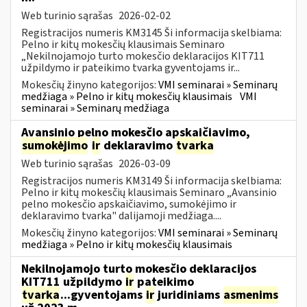
Web turinio sąrašas
2026-02-02
Registracijos numeris KM3145 Ši informacija skelbiama:
Pelno ir kitų mokesčių klausimais Seminaro
„Nekilnojamojo turto mokesčio deklaracijos KIT711
užpildymo ir pateikimo tvarka gyventojams ir...
Mokesčių žinyno kategorijos:
VMI seminarai » Seminarų
medžiaga » Pelno ir kitų mokesčių klausimais
VMI
seminarai » Seminarų medžiaga
Avansinio pelno mokesčio apskaičiavimo,
sumokėjimo
ir
deklaravimo
tvarka
Web turinio sąrašas
2026-03-09
Registracijos numeris KM3149 Ši informacija skelbiama:
Pelno ir kitų mokesčių klausimais Seminaro „Avansinio
pelno mokesčio apskaičiavimo, sumokėjimo ir
deklaravimo tvarka" dalijamoji medžiaga....
Mokesčių žinyno kategorijos:
VMI seminarai » Seminarų
medžiaga » Pelno ir kitų mokesčių klausimais
Nekilnojamojo turto mokesčio deklaracijos
KIT711 užpildymo
ir
pateikimo
tvarka
...gyventojams
ir
juridiniams
asmenims