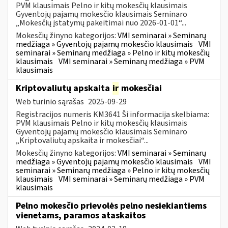
PVM klausimais Pelno ir kitų mokesčių klausimais
Gyventojų pajamų mokesčio klausimais Seminaro
„Mokesčių įstatymų pakeitimai nuo 2026-01-01“...
Mokesčių žinyno kategorijos:
VMI seminarai » Seminarų
medžiaga » Gyventojų pajamų mokesčio klausimais
VMI
seminarai » Seminarų medžiaga » Pelno ir kitų mokesčių
klausimais
VMI seminarai » Seminarų medžiaga » PVM
klausimais
Kriptovaliutų apskaita
ir
mokesčiai
Web turinio sąrašas
2025-09-29
Registracijos numeris KM3641 Ši informacija skelbiama:
PVM klausimais Pelno ir kitų mokesčių klausimais
Gyventojų pajamų mokesčio klausimais Seminaro
„Kriptovaliutų apskaita ir mokesčiai“...
Mokesčių žinyno kategorijos:
VMI seminarai » Seminarų
medžiaga » Gyventojų pajamų mokesčio klausimais
VMI
seminarai » Seminarų medžiaga » Pelno ir kitų mokesčių
klausimais
VMI seminarai » Seminarų medžiaga » PVM
klausimais
Pelno mokesčio prievolės pelno nesiekiantiems
vienetams, paramos ataskaitos