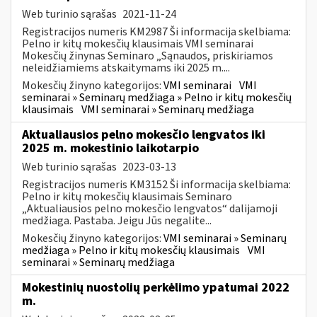
Web turinio sąrašas
2021-11-24
Registracijos numeris KM2987 Ši informacija skelbiama:
Pelno ir kitų mokesčių klausimais VMI seminarai
Mokesčių žinynas Seminaro „Sąnaudos, priskiriamos
neleidžiamiems atskaitymams iki 2025 m....
Mokesčių žinyno kategorijos:
VMI seminarai
VMI
seminarai » Seminarų medžiaga » Pelno ir kitų mokesčių
klausimais
VMI seminarai » Seminarų medžiaga
Aktualiausios pelno mokesčio lengvatos iki
2025 m. mokestinio laikotarpio
Web turinio sąrašas
2023-03-13
Registracijos numeris KM3152 Ši informacija skelbiama:
Pelno ir kitų mokesčių klausimais Seminaro
„Aktualiausios pelno mokesčio lengvatos“ dalijamoji
medžiaga. Pastaba. Jeigu Jūs negalite...
Mokesčių žinyno kategorijos:
VMI seminarai » Seminarų
medžiaga » Pelno ir kitų mokesčių klausimais
VMI
seminarai » Seminarų medžiaga
Mokestinių nuostolių perkėlimo ypatumai 2022
m.