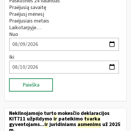
Paskutines 24 valandas
Praėjusią savaitę
Praėjusį mėnesį
Praėjusiais metais
Laikotarpyje…
Nuo
Iki
Paieška
Nekilnojamojo turto mokesčio deklaracijos
KIT711 užpildymo
ir
pateikimo
tvarka
gyventojams...
ir
juridiniams
asmenims
už 2025
m.