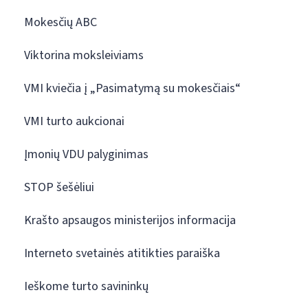
Mokesčių ABC
Viktorina moksleiviams
VMI kviečia į „Pasimatymą su mokesčiais“
VMI turto aukcionai
Įmonių VDU palyginimas
STOP šešėliui
Krašto apsaugos ministerijos informacija
Interneto svetainės atitikties paraiška
Ieškome turto savininkų