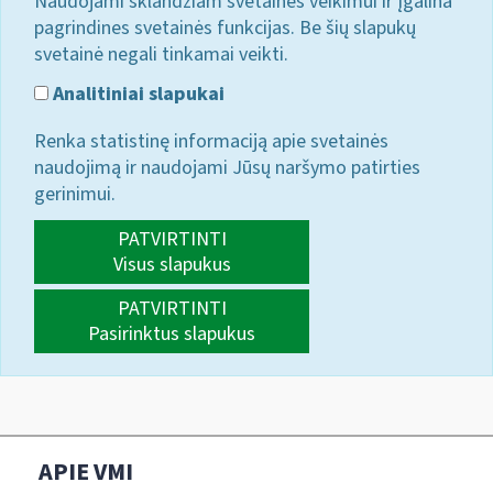
Naudojami sklandžiam svetainės veikimui ir įgalina
pagrindines svetainės funkcijas. Be šių slapukų
svetainė negali tinkamai veikti.
Analitiniai slapukai
Renka statistinę informaciją apie svetainės
naudojimą ir naudojami Jūsų naršymo patirties
gerinimui.
PATVIRTINTI
Visus slapukus
PATVIRTINTI
Pasirinktus slapukus
APIE VMI