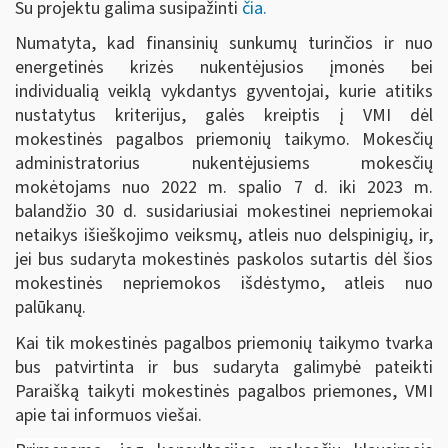
Su projektu galima susipažinti
čia.
Numatyta, kad finansinių sunkumų turinčios ir nuo
energetinės krizės nukentėjusios įmonės bei
individualią veiklą vykdantys gyventojai, kurie atitiks
nustatytus kriterijus, galės kreiptis į VMI dėl
mokestinės pagalbos priemonių taikymo. Mokesčių
administratorius nukentėjusiems mokesčių
mokėtojams nuo 2022 m. spalio 7 d. iki 2023 m.
balandžio 30 d. susidariusiai mokestinei nepriemokai
netaikys išieškojimo veiksmų, atleis nuo delspinigių, ir,
jei bus sudaryta mokestinės paskolos sutartis dėl šios
mokestinės nepriemokos išdėstymo, atleis nuo
palūkanų.
Kai tik mokestinės pagalbos priemonių taikymo tvarka
bus patvirtinta ir bus sudaryta galimybė pateikti
Paraišką taikyti mokestinės pagalbos priemones, VMI
apie tai informuos viešai.