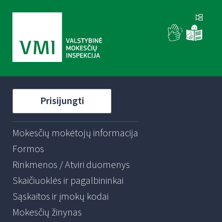
Prisijungti
Mokesčių mokėtojų informacija
Formos
Rinkmenos / Atviri duomenys
Skaičiuoklės ir pagalbininkai
Sąskaitos ir įmokų kodai
Mokesčių žinynas