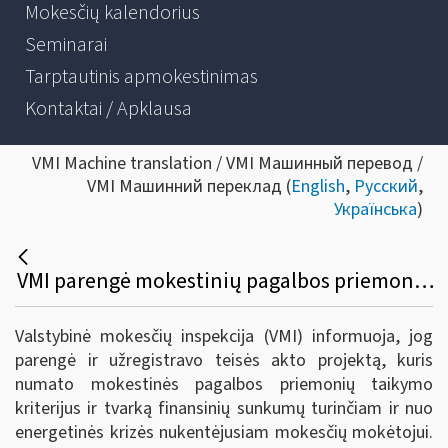
Mokesčių kalendorius
Seminarai
Tarptautinis apmokestinimas
Kontaktai / Apklausa
VMI Machine translation / VMI Машинный перевод /
VMI Машинний переклад (
English
,
Русский
,
Українська
)
VMI parengė mokestinių pagalbos priemonių taikymo taisyklių projektą
Valstybinė mokesčių inspekcija (VMI) informuoja, jog
parengė ir užregistravo teisės akto projektą, kuris
numato mokestinės pagalbos priemonių taikymo
kriterijus ir tvarką finansinių sunkumų turinčiam ir nuo
energetinės krizės nukentėjusiam mokesčių mokėtojui.