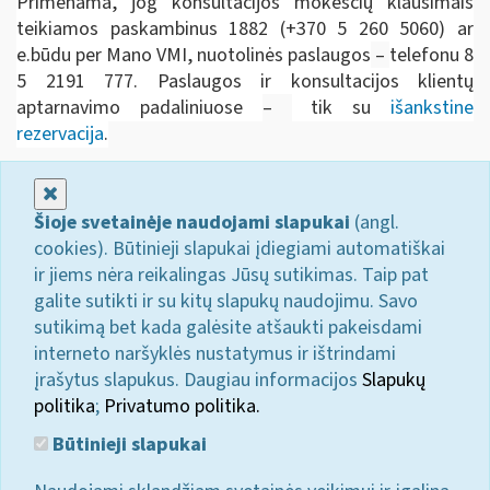
Primenama, jog konsultacijos mokesčių klausimais
teikiamos paskambinus 1882 (+370 5 260 5060) ar
e.būdu per Mano VMI, nuotolinės paslaugos
–
telefonu 8
5 2191 777. Paslaugos ir konsultacijos klientų
aptarnavimo padaliniuose ­
–
tik su
išankstine
rezervacija
.
Uždaryti
Šioje svetainėje naudojami slapukai
(angl.
cookies). Būtinieji slapukai įdiegiami automatiškai
ir jiems nėra reikalingas Jūsų sutikimas. Taip pat
galite sutikti ir su kitų slapukų naudojimu. Savo
sutikimą bet kada galėsite atšaukti pakeisdami
interneto naršyklės nustatymus ir ištrindami
įrašytus slapukus. Daugiau informacijos
Slapukų
politika
;
Privatumo politika.
Būtinieji slapukai