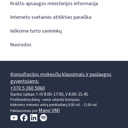
Krašto apsaugos ministerijos informacija
Interneto svetainės atitikties paraiška
Ieškome turto savininkų
Nuorodos
Konsultacijos mokesčių klausimais ir paslaugos
gyventojams:
+370 5 260 5060
Darbo laikas: I-IV 8.00-17.00, V 8.00-15.45.
Prieššventinę dieną - viena valanda trumpiau.
Kiekvieno mėnesio antrą penktadienį 8.00 val. - 12.00 val.
Mano VMI
Paklausimas per