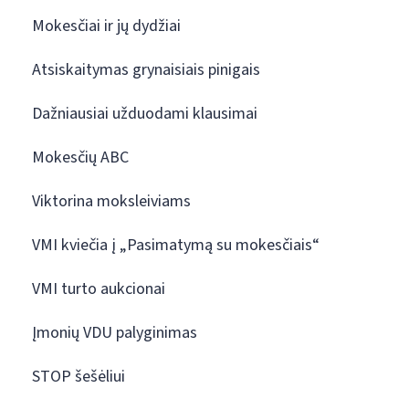
Mokesčiai ir jų dydžiai
Atsiskaitymas grynaisiais pinigais
Dažniausiai užduodami klausimai
Mokesčių ABC
Viktorina moksleiviams
VMI kviečia į „Pasimatymą su mokesčiais“
VMI turto aukcionai
Įmonių VDU palyginimas
STOP šešėliui