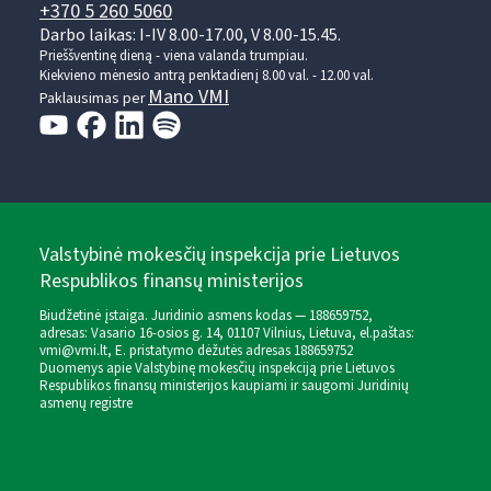
+370 5 260 5060
Darbo laikas: I-IV 8.00-17.00, V 8.00-15.45.
Prieššventinę dieną - viena valanda trumpiau.
Kiekvieno mėnesio antrą penktadienį 8.00 val. - 12.00 val.
Mano VMI
Paklausimas per
Valstybinė mokesčių inspekcija prie Lietuvos
Respublikos finansų ministerijos
Biudžetinė įstaiga. Juridinio asmens kodas — 188659752,
adresas: Vasario 16-osios g. 14, 01107 Vilnius, Lietuva, el.paštas:
vmi@vmi.lt
, E. pristatymo dėžutės adresas 188659752
Duomenys apie Valstybinę mokesčių inspekciją prie Lietuvos
Respublikos finansų ministerijos kaupiami ir saugomi Juridinių
asmenų registre