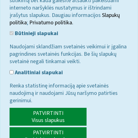
sutikimą bet kada galėsite atšaukti pakeisdami
interneto naršyklės nustatymus ir ištrindami
įrašytus slapukus. Daugiau informacijos
Slapukų
politika
;
Privatumo politika.
Būtinieji slapukai
Naudojami sklandžiam svetainės veikimui ir įgalina
pagrindines svetainės funkcijas. Be šių slapukų
svetainė negali tinkamai veikti.
Analitiniai slapukai
Renka statistinę informaciją apie svetainės
naudojimą ir naudojami Jūsų naršymo patirties
gerinimui.
PATVIRTINTI
Visus slapukus
PATVIRTINTI