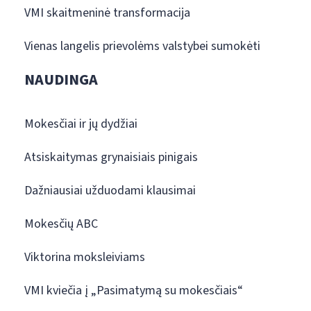
VMI skaitmeninė transformacija
Vienas langelis prievolėms valstybei sumokėti
NAUDINGA
Mokesčiai ir jų dydžiai
Atsiskaitymas grynaisiais pinigais
Dažniausiai užduodami klausimai
Mokesčių ABC
Viktorina moksleiviams
VMI kviečia į „Pasimatymą su mokesčiais“