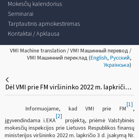
Mokesčių kalendorius
Seminarai
Tarptautinis apmokestinimas
Kontaktai / Apklausa
VMI Machine translation / VMI Машинный перевод /
VMI Машинний переклад (
English
,
Русский
,
Українська
)
Dėl VMI prie FM viršininko 2022 m. lapkričio 3 d. įsakymo Nr. VA-85 „Dėl VMI prie FM viršininko 2003 m. balandžio 16 d. įsakymo Nr. V-137 „Dėl Lietuvos Respublikoje leidžiamų naudoti kasos aparatų ir prekybos (paslaugų teikimo) automatų modelių sąrašo bei Kasos aparatų ir prekybos (paslaugų teikimo) automatų modelių įtraukimo į šį sąrašą taisyklių patvirtinimo“ pakeitimo“
[1]
Informuojame, kad VMI prie FM
,
[2]
įgyvendindama i.EKA
projektą, priėmė Valstybinės
mokesčių inspekcijos prie Lietuvos Respublikos finansų
ministerijos viršininko 2022 m. lapkričio 3 d. įsakymą Nr.