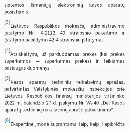
sistemos Išmaniųjų elektroninių kasos aparatų
posistemis.
[3]
Lietuvos Respublikos mokesčių administravimo
įstatymo Nr. IX-2112 40 straipsnio pakeitimo ir
Įstatymo papildymo 42-4 straipsniu įstatymas.
[4]
A
tsiskaitymų už parduodamas prekes (kai prekės
superkamos — superkamas prekes) ir teikiamas
paslaugas duomenys.
[5]
Kasos aparatų techninių reikalavimų aprašas,
patvirtintas Valstybinės mokesčių inspekcijos prie
Lietuvos Respublikos finansų ministerijos viršininko
2022 m. balandžio 27 d. įsakymu Nr. VA-40 „Dėl Kasos
aparatų techninių reikalavimų aprašo patvirtinimo“.
[6]
Ekspertinė įmonė suprantama taip, kaip ji apibrėžta