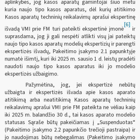
aplinkybes, jog kasos aparatų gamintojai šiuo metu
kuria naujo tipo kasos aparatus, dėl kurių atitikimo
Kasos aparatų techninių reikalavimų aprašui ekspertinę
[6]
išvadą VMI prie FM turi pateikti ekspertinė įmonė
ir
suprasdama, jog ji gali nespėti atlikti visų jai pateiktų
naujo tipo kasos aparatų modelių ekspertizių ir parengti
ekspertizės išvadų, Pakeitimo įsakymo 2.1 papunktyje
numatė išimtį, kuri iki 2025 m. sausio 1 d. leistų pradėti
naudoti naujo tipo kasos aparatus iki jo modelio
ekspertizės užbaigimo.
Pažymėtina, jog, jei ekspertizė nebūtų
užbaigta ir ekspertizės išvada apie kasos aparato
atitikimą arba neatitikimą Kasos aparatų techninių
reikalavimų aprašui VMI prie FM pateikta ne vėliau kaip
iki 2025 m. balandžio 30 d., tai kasos aparato modelio
statusas Sąraše būtų pakeičiamas į „Suspenduotas“
(Pakeitimo įsakymo 2.2 papunkčio trečioji pastraipa) ir
jo naudojimas būtų nebegalimas (Pakeitimo įsakymo