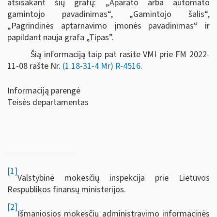
atsisakant šių grafų: „Aparato arba automato
gamintojo pavadinimas“, „Gamintojo šalis“,
„Pagrindinės aptarnavimo įmonės pavadinimas“ ir
papildant nauja grafa „Tipas”.
Šią informaciją taip pat rasite VMI prie FM 2022-
11-08 rašte Nr.
(1.18-31-4 Mr) R-4516.
Informaciją parengė
Teisės departamentas
[1]
Valstybinė mokesčių inspekcija prie Lietuvos
Respublikos finansų ministerijos.
[2]
Išmaniosios mokesčių administravimo informacinės