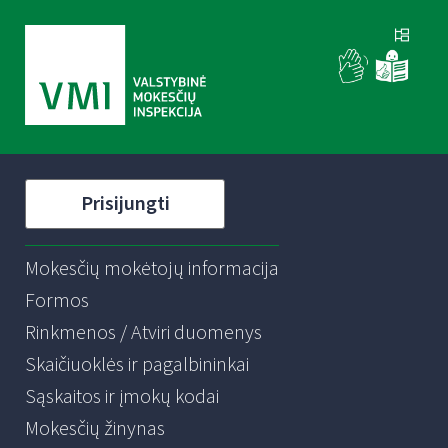
Prisijungti
Mokesčių mokėtojų informacija
Formos
Rinkmenos / Atviri duomenys
Skaičiuoklės ir pagalbininkai
Sąskaitos ir įmokų kodai
Mokesčių žinynas