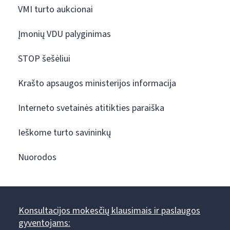
VMI turto aukcionai
Įmonių VDU palyginimas
STOP šešėliui
Krašto apsaugos ministerijos informacija
Interneto svetainės atitikties paraiška
Ieškome turto savininkų
Nuorodos
Konsultacijos mokesčių klausimais ir paslaugos
gyventojams: