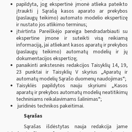
papildyta, jog ekspertinė įmonė atlieka pateikto
įtraukti į Sąrašą kasos aparato ar prekybos
(paslaugų teikimo) automato modelio ekspertizę
ir nustato jos atlikimo terminus;
įtvirtinta Pareiškėjo pareiga bendradarbiauti su
ekspertine įmone ir suteikti visą reikiamą
informaciją, jai atliekant kasos aparatų ir prekybos
(paslaugų teikimo) automatų modelių ir jų
dokumentacijos ekspertizę;
panaikinti ankstesnės redakcijos Taisyklių 14, 19,
23 punktai ir Taisyklių V skyrius „Aparatų ir
automatų modelių Sąrašo duomenų naudojimas“;
Taisyklės papildytos nauju skyriumi „Kasos
aparatų ir prekybos automatų modelių neatitikimų
techniniams reikalavimams šalinimas“;
juridinės technikos pakeitimai.
Sąrašas
Sąrašas išdėstytas nauja redakcija jame