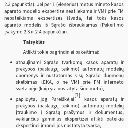
2.3 papunktis). Jei per 1 (vienerius) metus minėto kasos
aparato modelio ekspertizė neatliekama ir VMI prie FM
nepateikiama ekspertizės išvada, tai toks kasos
aparato modelis iš Sąrašo išbraukiamas (Pakeitimo
įsakymo 2.3 ir 2.4 papunkčiai).
Taisyklės
Atlikti tokie pagrindiniai pakeitimai:
atnaujinami Sąraše tvarkomų kasos aparatų ir
prekybos (paslaugų teikimo) automatų modelių
duomenys ir nustatomas visų Sąrašo duomenų
skelbimas i.EKA, o ne VMI prie FM interneto
svetainėje (kaip yra nustatyta šiuo metu);
[7]
papildyta, jog Pareiškėjai
kasos aparatų ir
prekybos (paslaugų teikimo) automatų modelių
įtraukimo į Sąrašą prašymus ir dokumentus,
veikiančius gaminius ekspertizei atlikti pateikia
ekspertinei įmonei jos nustatyta tvarka;