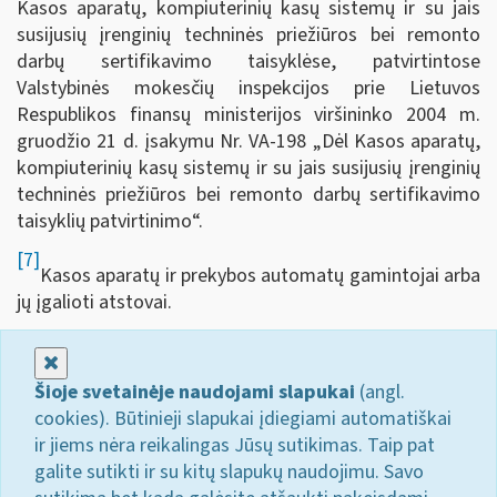
Kasos aparatų, kompiuterinių kasų sistemų ir su jais
susijusių įrenginių techninės priežiūros bei remonto
darbų sertifikavimo taisyklėse, patvirtintose
Valstybinės mokesčių inspekcijos prie Lietuvos
Respublikos finansų ministerijos viršininko 2004 m.
gruodžio 21 d. įsakymu Nr. VA-198 „Dėl Kasos aparatų,
kompiuterinių kasų sistemų ir su jais susijusių įrenginių
techninės priežiūros bei remonto darbų sertifikavimo
taisyklių patvirtinimo“.
[7]
Kasos aparatų ir prekybos automatų gamintojai arba
jų įgalioti atstovai.
Uždaryti
Šioje svetainėje naudojami slapukai
(angl.
cookies). Būtinieji slapukai įdiegiami automatiškai
ir jiems nėra reikalingas Jūsų sutikimas. Taip pat
galite sutikti ir su kitų slapukų naudojimu. Savo