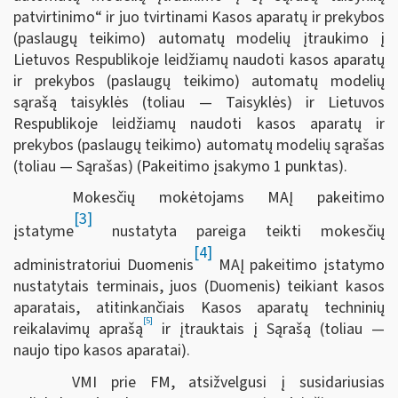
patvirtinimo“ ir juo tvirtinami Kasos aparatų ir prekybos
(paslaugų teikimo) automatų modelių įtraukimo į
Lietuvos Respublikoje leidžiamų naudoti kasos aparatų
ir prekybos (paslaugų teikimo) automatų modelių
sąrašą taisyklės (toliau — Taisyklės) ir Lietuvos
Respublikoje leidžiamų naudoti kasos aparatų ir
prekybos (paslaugų teikimo) automatų modelių sąrašas
(toliau — Sąrašas) (Pakeitimo įsakymo 1 punktas).
Mokesčių mokėtojams MAĮ pakeitimo
[3]
įstatyme
nustatyta pareiga teikti mokesčių
[4]
administratoriui Duomenis
MAĮ pakeitimo įstatymo
nustatytais terminais, juos (Duomenis) teikiant kasos
aparatais, atitinkančiais Kasos aparatų techninių
[5]
reikalavimų aprašą
ir įtrauktais į Sąrašą (toliau —
naujo tipo kasos aparatai).
VMI prie FM, atsižvelgusi į susidariusias