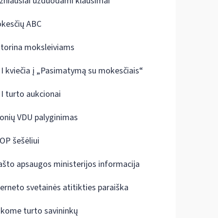
žniausiai užduodami klausimai
kesčių ABC
ktorina moksleiviams
I kviečia į „Pasimatymą su mokesčiais“
I turto aukcionai
onių VDU palyginimas
OP šešėliui
ašto apsaugos ministerijos informacija
terneto svetainės atitikties paraiška
škome turto savininkų