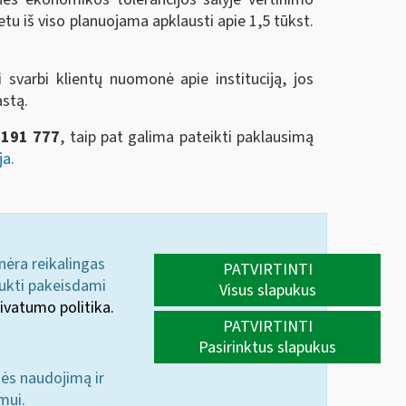
tu iš viso planuojama apklausti apie 1,5 tūkst.
 svarbi klientų nuomonė apie instituciją, jos
astą.
2191 777
, taip pat galima pateikti paklausimą
ja.
 nėra reikalingas
PATVIRTINTI
aukti pakeisdami
Visus slapukus
ivatumo politika.
PATVIRTINTI
Pasirinktus slapukus
nės naudojimą ir
mui.