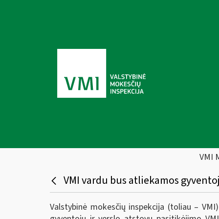
VMI 
VMI vardu bus atliekamos gyventoj
Valstybinė mokesčių inspekcija (toliau – VM
gyventojų ir verslo atstovų pasitikėjimo VM