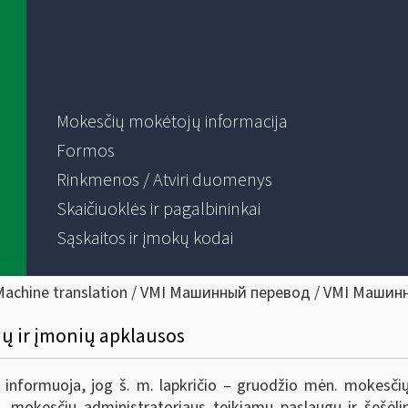
Mokesčių mokėtojų informacija
Formos
Rinkmenos / Atviri duomenys
Skaičiuoklės ir pagalbininkai
Sąskaitos ir įmokų kodai
Machine translation / VMI Машинный перевод / VMI Машин
ų ir įmonių apklausos
I) informuoja, jog š. m. lapkričio – gruodžio mėn. mokesč
I, mokesčių administratoriaus teikiamų paslaugų ir šešėli