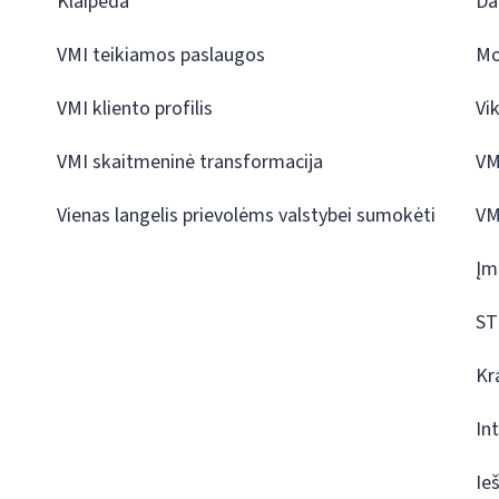
Klaipėda
Da
VMI teikiamos paslaugos
Mo
VMI kliento profilis
Vi
VMI skaitmeninė transformacija
VM
Vienas langelis prievolėms valstybei sumokėti
VM
Įm
ST
Kr
In
Ie