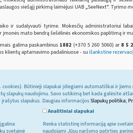
aslaugos viešąjį pirkimą laimėjusi UAB „SeeNext“. Tyrimo me
aiko ir sudalyvauti tyrime. Mokesčių administratoriui labai
 ir įmonės mato bendrą šešėlinės ekonomikos paplitimą ir m
simais galima paskambinus
1882
(+370 5 260 5060)
ar
8 5 
jos klientų aptarnavimo padaliniuose - su
išankstine rezervaci
. cookies). Būtinieji slapukai įdiegiami automatiškai ir jiems
u kitų slapukų naudojimu. Savo sutikimą bet kada galėsite atš
i įrašytus slapukus. Daugiau informacijos
Slapukų politika
;
Pr
Analitiniai slapukai
įgalina
Renka statistinę informaciją apie svetai
ukų svetainė
naudojami Jūsų naršymo patirties gerini