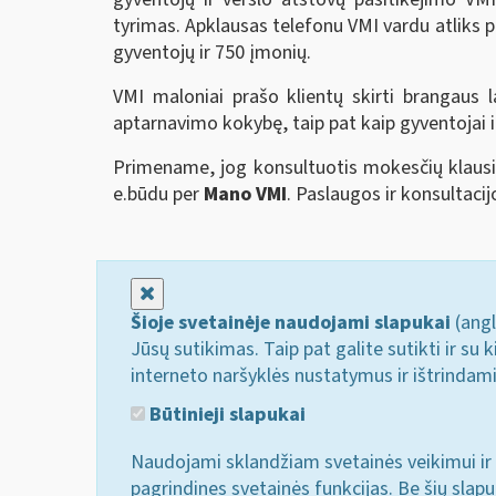
tyrimas. Apklausas telefonu VMI vardu atliks p
gyventojų ir 750 įmonių.
VMI maloniai prašo klientų skirti brangaus l
aptarnavimo kokybę, taip pat kaip gyventojai
Primename, jog konsultuotis mokesčių klau
e.būdu per
Mano VMI
. Paslaugos ir konsultaci
Uždaryti
Šioje svetainėje naudojami slapukai
(angl
Jūsų sutikimas. Taip pat galite sutikti ir s
interneto naršyklės nustatymus ir ištrindam
Būtinieji slapukai
Naudojami sklandžiam svetainės veikimui ir 
pagrindines svetainės funkcijas. Be šių slap