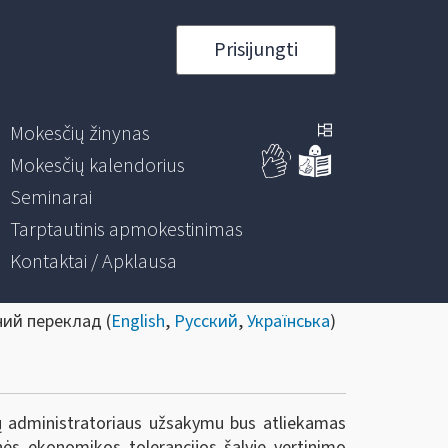
Prisijungti
Mokesčių žinynas
Mokesčių kalendorius
Seminarai
Tarptautinis apmokestinimas
Kontaktai / Apklausa
ний переклад (
English
,
Русский
,
Українська
)
ių administratoriaus užsakymu bus atliekamas
nės ekonomikos tolerancijos šalyje vertinimo