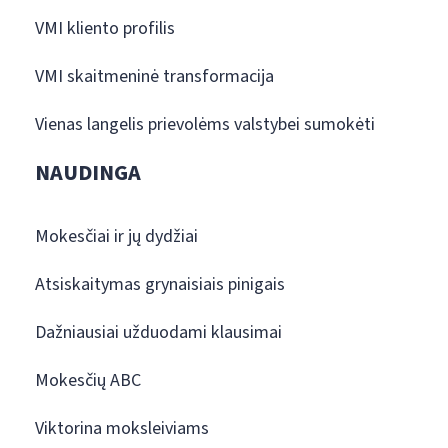
VMI kliento profilis
VMI skaitmeninė transformacija
Vienas langelis prievolėms valstybei sumokėti
NAUDINGA
Mokesčiai ir jų dydžiai
Atsiskaitymas grynaisiais pinigais
Dažniausiai užduodami klausimai
Mokesčių ABC
Viktorina moksleiviams