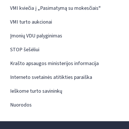
VMI kviečia į „Pasimatymą su mokesčiais“
VMI turto aukcionai
Įmonių VDU palyginimas
STOP šešėliui
Krašto apsaugos ministerijos informacija
Interneto svetainės atitikties paraiška
Ieškome turto savininkų
Nuorodos