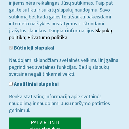
ir jiems nėra reikalingas Jūsų sutikimas. Taip pat
galite sutikti ir su kitų slapukų naudojimu. Savo
sutikimą bet kada galėsite atšaukti pakeisdami
interneto naršyklės nustatymus ir ištrindami
įrašytus slapukus. Daugiau informacijos
Slapukų
politika
;
Privatumo politika.
Būtinieji slapukai
Naudojami sklandžiam svetainės veikimui ir įgalina
pagrindines svetainės funkcijas. Be šių slapukų
svetainė negali tinkamai veikti.
Analitiniai slapukai
Renka statistinę informaciją apie svetainės
naudojimą ir naudojami Jūsų naršymo patirties
gerinimui.
PATVIRTINTI