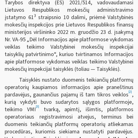
Tarybos direktyva (ES) 2021/514, vadovaudamasi
Lietuvos Respublikos mokesčių administravimo
3
įstatymo 61
straipsnio 10 dalimi, priėmė Valstybinės
mokesčių inspekcijos prie Lietuvos Respublikos finansų
ministerijos viršininko 2022 m. gruodžio 23 d. įsakymą
Nr. VA-95 „Dėl Informacijos apie platformose vykdomas
veiklas teikimo Valstybinei mokesčių inspekcijai
taisyklių patvirtinimo“, kuriuo tvirtinamos Informacijos
apie platformose vykdomas veiklas teikimo Valstybinei
mokesčių inspekcijai taisyklės (toliau — Taisyklės).
Taisyklės nustato duomenis teikiančių platformų
operatorių kaupiamos informacijos apie praneštinus
[2]
pardavėjus, gaunančius pajamų iš tam tikros veiklos
,
kurią vykdyti buvo sudarytos sąlygos platformoje,
[3]
teikimo VMI
tvarką, apimtį, išimtis, platformos
operatoriaus registravimosi atvejus, terminus bei
duomenis teikiančių platformų operatorių atliekamas
procedūras, kuriomis siekiama nustatyti pardavėjus.