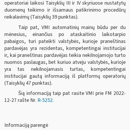
operatoriai laikosi Taisyklių III ir IV skyriuose nustatytų
duomenų teikimo ir išsamaus patikrinimo procedūrų
reikalavimų (Taisyklių 39 punktas).
Taip pat, VMI automatinių mainų būdu per du
mėnesius, einančius po ataskaitinio laikotarpio
pabaigos, turi pateikti valstybės, kurioje praneštinas
pardavėjas yra rezidentas, kompetentingai institucijai
ir, kai praneštinas pardavėjas teikia nekilnojamojo turto
nuomos paslaugas, bet kuriuo atveju valstybės, kurioje
yra tas nekilnojamasis turtas, kompetentingai
institucijai gautą informaciją iš platformų operatorių
(Taisyklių 47 punktas).
Šią informaciją taip pat rasite VMI prie FM 2022-
12-27 rašte Nr.
R-5252.
Informaciją parengė