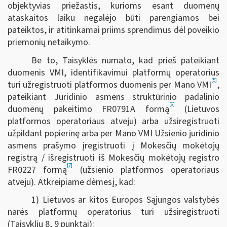
objektyvias priežastis, kurioms esant duomenų
ataskaitos laiku negalėjo būti parengiamos bei
pateiktos, ir atitinkamai priims sprendimus dėl poveikio
priemonių netaikymo.
Be to, Taisyklės numato, kad prieš pateikiant
duomenis VMI, identifikavimui platformų operatorius
[5]
turi užregistruoti platformos duomenis per Mano VMI
,
pateikiant Juridinio asmens struktūrinio padalinio
[6]
duomenų pakeitimo FR0791A formą
(Lietuvos
platformos operatoriaus atveju) arba užsiregistruoti
užpildant popierinę arba per Mano VMI Užsienio juridinio
asmens prašymo įregistruoti į Mokesčių mokėtojų
registrą / išregistruoti iš Mokesčių mokėtojų registro
[7]
FR0227 formą
(užsienio platformos operatoriaus
atveju). Atkreipiame dėmesį, kad:
1) Lietuvos ar kitos Europos Sąjungos valstybės
narės platformų operatorius turi užsiregistruoti
(Taisyklių 8, 9 punktai):