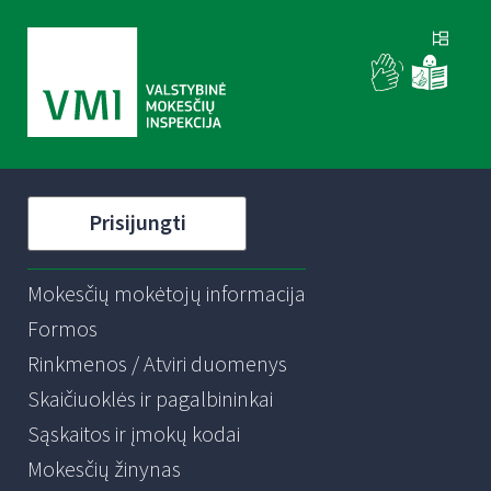
Prisijungti
Mokesčių mokėtojų informacija
Formos
Rinkmenos / Atviri duomenys
Skaičiuoklės ir pagalbininkai
Sąskaitos ir įmokų kodai
Mokesčių žinynas