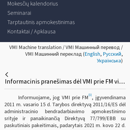
Mokesčių kalendorius
Seminarai
Tarptautinis apmokestinimas
Kontaktai / Apklausa
VMI Machine translation / VMI Машинный перевод /
VMI Машинний переклад (
English
,
Русский
,
Українська
)
Informacinis pranešimas dėl VMI prie FM viršininko 2022 m. gruodžio 23 d. įsakymo Nr. VA-95 „Dėl Informacijos apie platformose vykdomas veiklas teikimo Valstybinei mokesčių inspekcijai taisyklių patvirtinimo“
[1]
Informuojame, jog VMI prie FM
, įgyvendinama
2011 m. vasario 15 d. Tarybos direktyvą 2011/16/ES dėl
administracinio bendradarbiavimo apmokestinimo
srityje ir panaikinančią Direktyvą 77/799/EBB su
paskutiniais pakeitimais, padarytais 2021 m. kovo 22 d.