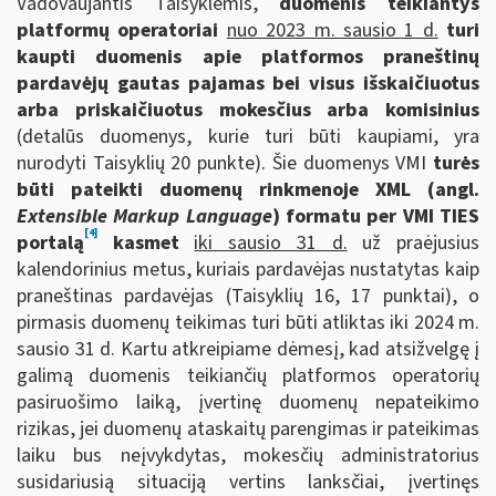
Vadovaujantis Taisyklėmis,
duomenis teikiantys
platformų operatoriai
nuo 2023 m. sausio 1 d.
turi
kaupti duomenis apie
platformos praneštinų
pardavėjų gautas pajamas bei visus išskaičiuotus
arba priskaičiuotus mokesčius arba komisinius
(detalūs duomenys, kurie turi būti kaupiami, yra
nurodyti Taisyklių 20 punkte). Šie duomenys VMI
turės
būti pateikti duomenų rinkmenoje XML (angl.
Extensible Markup Language
) formatu per VMI TIES
[4]
portalą
kasmet
iki sausio 31 d.
už praėjusius
kalendorinius metus, kuriais pardavėjas nustatytas kaip
praneštinas pardavėjas (Taisyklių 16, 17 punktai), o
pirmasis duomenų teikimas turi būti atliktas iki 2024 m.
sausio 31 d. Kartu atkreipiame dėmesį, kad atsižvelgę į
galimą duomenis teikiančių platformos operatorių
pasiruošimo laiką, įvertinę duomenų nepateikimo
rizikas, jei duomenų ataskaitų parengimas ir pateikimas
laiku bus neįvykdytas, mokesčių administratorius
susidariusią situaciją vertins lanksčiai, įvertinęs