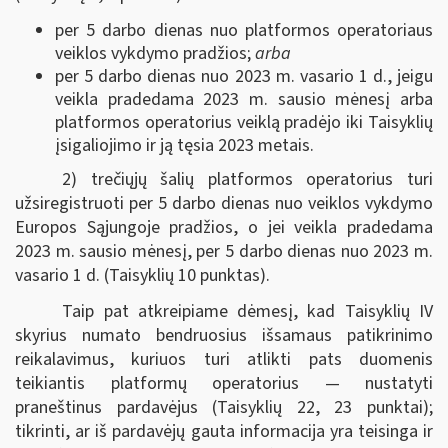
per 5 darbo dienas nuo platformos operatoriaus
veiklos vykdymo pradžios;
arba
per 5 darbo dienas nuo 2023 m. vasario 1 d., jeigu
veikla pradedama 2023 m. sausio mėnesį arba
platformos operatorius veiklą pradėjo iki Taisyklių
įsigaliojimo ir ją tęsia 2023 metais.
2) trečiųjų šalių platformos operatorius turi
užsiregistruoti per 5 darbo dienas nuo veiklos vykdymo
Europos Sąjungoje pradžios, o jei veikla pradedama
2023 m. sausio mėnesį, per 5 darbo dienas nuo 2023 m.
vasario 1 d. (Taisyklių 10 punktas).
Taip pat atkreipiame dėmesį, kad Taisyklių IV
skyrius numato bendruosius išsamaus patikrinimo
reikalavimus, kuriuos turi atlikti pats duomenis
teikiantis platformų operatorius — nustatyti
praneštinus pardavėjus (Taisyklių 22, 23 punktai);
tikrinti, ar iš pardavėjų gauta informacija yra teisinga ir