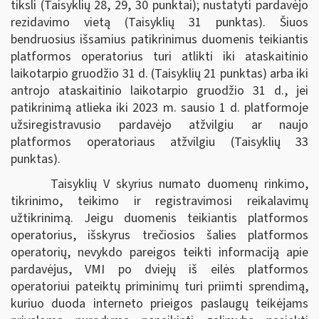
tiksli (Taisyklių 28, 29, 30 punktai); nustatyti pardavėjo
rezidavimo vietą (Taisyklių 31 punktas). Šiuos
bendruosius išsamius patikrinimus duomenis teikiantis
platformos operatorius turi atlikti iki ataskaitinio
laikotarpio gruodžio 31 d. (Taisyklių 21 punktas) arba iki
antrojo ataskaitinio laikotarpio gruodžio 31 d., jei
patikrinimą atlieka iki 2023 m. sausio 1 d. platformoje
užsiregistravusio pardavėjo atžvilgiu ar naujo
platformos operatoriaus atžvilgiu (Taisyklių 33
punktas).
Taisyklių V skyrius numato duomenų rinkimo,
tikrinimo, teikimo ir registravimosi reikalavimų
užtikrinimą. Jeigu duomenis teikiantis platformos
operatorius, išskyrus trečiosios šalies platformos
operatorių, nevykdo pareigos teikti informaciją apie
pardavėjus, VMI po dviejų iš eilės platformos
operatoriui pateiktų priminimų turi priimti sprendimą,
kuriuo duoda interneto prieigos paslaugų teikėjams