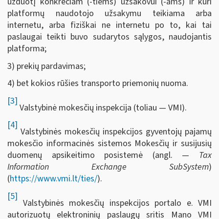
užduotį konkrečiam (-tiems) užsakovui (-ams) ir kuri
platformų naudotojo užsakymu teikiama arba
internetu, arba fiziškai ne internetu po to, kai tai
paslaugai teikti buvo sudarytos sąlygos, naudojantis
platforma;
3) prekių pardavimas;
4) bet kokios rūšies transporto priemonių nuoma.
[3]
Valstybinė mokesčių inspekcija (toliau — VMI).
[4]
Valstybinės mokesčių inspekcijos gyventojų pajamų
mokesčio informacinės sistemos Mokesčių ir susijusių
duomenų apsikeitimo posistemė (angl. —
Tax
Information Exchange SubSystem
)
(
https://www.vmi.lt/ties/
).
[5]
Valstybinės mokesčių inspekcijos portalo e. VMI
autorizuotų elektroninių paslaugų sritis Mano VMI