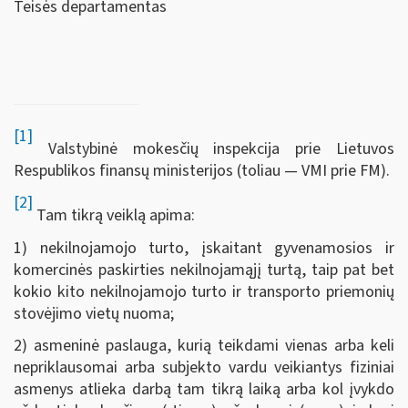
Teisės departamentas
[1]
Valstybinė mokesčių inspekcija prie Lietuvos
Respublikos finansų ministerijos (toliau — VMI prie FM).
[2]
Tam tikrą veiklą apima:
1) nekilnojamojo turto, įskaitant gyvenamosios ir
komercinės paskirties nekilnojamąjį turtą, taip pat bet
kokio kito nekilnojamojo turto ir transporto priemonių
stovėjimo vietų nuoma;
2) asmeninė paslauga, kurią teikdami vienas arba keli
nepriklausomai arba subjekto vardu veikiantys fiziniai
asmenys atlieka darbą tam tikrą laiką arba kol įvykdo