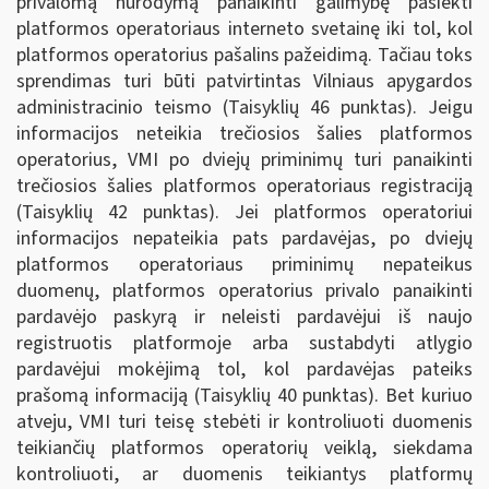
privalomą nurodymą panaikinti galimybę pasiekti
platformos operatoriaus interneto svetainę iki tol, kol
platformos operatorius pašalins pažeidimą. Tačiau toks
sprendimas turi būti patvirtintas Vilniaus apygardos
administracinio teismo (Taisyklių 46 punktas). Jeigu
informacijos neteikia trečiosios šalies platformos
operatorius, VMI po dviejų priminimų turi panaikinti
trečiosios šalies platformos operatoriaus registraciją
(Taisyklių 42 punktas). Jei platformos operatoriui
informacijos nepateikia pats pardavėjas, po dviejų
platformos operatoriaus priminimų nepateikus
duomenų, platformos operatorius privalo panaikinti
pardavėjo paskyrą ir neleisti pardavėjui iš naujo
registruotis platformoje arba sustabdyti atlygio
pardavėjui mokėjimą tol, kol pardavėjas pateiks
prašomą informaciją (Taisyklių 40 punktas). Bet kuriuo
atveju, VMI turi teisę stebėti ir kontroliuoti duomenis
teikiančių platformos operatorių veiklą, siekdama
kontroliuoti, ar duomenis teikiantys platformų