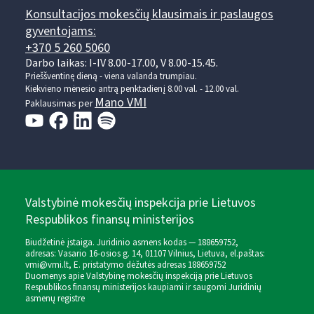
Konsultacijos mokesčių klausimais ir paslaugos
gyventojams:
+370 5 260 5060
Darbo laikas: I-IV 8.00-17.00, V 8.00-15.45.
Prieššventinę dieną - viena valanda trumpiau.
Kiekvieno mėnesio antrą penktadienį 8.00 val. - 12.00 val.
Mano VMI
Paklausimas per
Valstybinė mokesčių inspekcija prie Lietuvos
Respublikos finansų ministerijos
Biudžetinė įstaiga. Juridinio asmens kodas — 188659752,
adresas: Vasario 16-osios g. 14, 01107 Vilnius, Lietuva, el.paštas:
vmi@vmi.lt
, E. pristatymo dėžutės adresas 188659752
Duomenys apie Valstybinę mokesčių inspekciją prie Lietuvos
Respublikos finansų ministerijos kaupiami ir saugomi Juridinių
asmenų registre