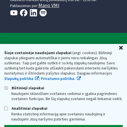
Kiekvieno mėnesio antrą penktadienį 8.00 val. - 12.00 val.
Mano VMI
Paklausimas per
Valstybinė mokesčių inspekcija prie Lietuvos
U
Respublikos finansų ministerijos
Šioje svetainėje naudojami slapukai
(angl. cookies). Būtinieji
slapukai įdiegiami automatiškai ir jiems nėra reikalingas Jūsų
Biudžetinė įstaiga. Juridinio asmens kodas — 188659752,
sutikimas. Taip pat galite sutikti ir su kitų slapukų naudojimu. Savo
adresas: Vasario 16-osios g. 14, 01107 Vilnius, Lietuva, el.paštas:
sutikimą bet kada galėsite atšaukti pakeisdami interneto naršyklės
vmi@vmi.lt
, E. pristatymo dėžutės adresas 188659752
nustatymus ir ištrindami įrašytus slapukus. Daugiau informacijos
Duomenys apie Valstybinę mokesčių inspekciją prie Lietuvos
Slapukų politika
;
Privatumo politika.
Respublikos finansų ministerijos kaupiami ir saugomi Juridinių
asmenų registre
Būtinieji slapukai
Naudojami sklandžiam svetainės veikimui ir įgalina pagrindines
svetainės funkcijas. Be šių slapukų svetainė negali tinkamai veikti.
Analitiniai slapukai
Renka statistinę informaciją apie svetainės naudojimą ir
naudojami Jūsų naršymo patirties gerinimui.