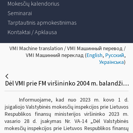
Mokesčių kalendorius
Seminarai
Tarptautinis apmokestinimas
Kontaktai / Apklausa
VMI Machine translation / VMI Машинный перевод /
VMI Машинний переклад (
English
,
Русский
,
Українська
)
Dėl VMI prie FM viršininko 2004 m. balandžio 28 d. įsakymo VA-64 pakeitimo
Informuojame, kad nuo 2023 m. kovo 1 d.
įsigaliojo Valstybinės mokesčių inspekcijos prie Lietuvos
Respublikos finansų ministerijos viršininko 2023 m.
vasario 28 d. įsakymas Nr. VA-14 „Dėl Valstybinės
mokesčių inspekcijos prie Lietuvos Respublikos finansų