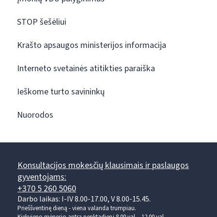
STOP šešėliui
Krašto apsaugos ministerijos informacija
Interneto svetainės atitikties paraiška
Ieškome turto savininkų
Nuorodos
Konsultacijos mokesčių klausimais ir paslaugos
gyventojams:
+370 5 260 5060
Darbo laikas: I-IV 8.00-17.00, V 8.00-15.45.
Prieššventinę dieną - viena valanda trumpiau.