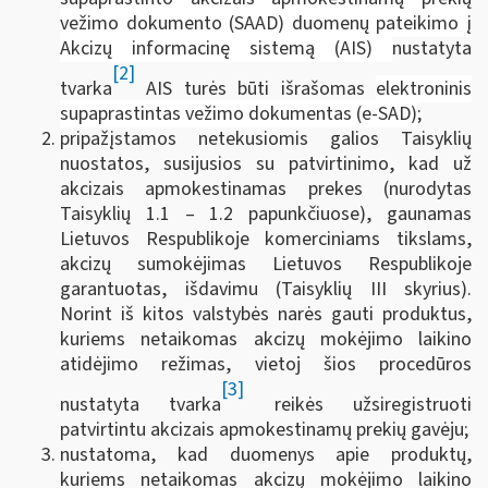
vežimo dokumento (SAAD) duomenų pateikimo į
Akcizų informacinę sistemą (AIS)
nustatyta
[2]
tvarka
AIS turės būti išrašomas
elektroninis
supaprastintas vežimo dokumentas (e-SAD)
;
pripažįstamos netekusiomis galios Taisyklių
nuostatos, susijusios su patvirtinimo, kad už
akcizais apmokestinamas prekes (nurodytas
Taisyklių 1.1 – 1.2 papunkčiuose), gaunamas
Lietuvos Respublikoje komerciniams tikslams,
akcizų sumokėjimas Lietuvos Respublikoje
garantuotas, išdavimu (Taisyklių III skyrius).
Norint iš kitos valstybės narės gauti produktus,
kuriems netaikomas akcizų mokėjimo laikino
atidėjimo režimas, vietoj šios procedūros
[3]
nustatyta tvarka
reikės užsiregistruoti
patvirtintu akcizais apmokestinamų prekių gavėju;
nustatoma, kad duomenys apie produktų,
kuriems netaikomas akcizų mokėjimo laikino