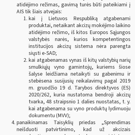
atidėjimo režimas, gavimą turės būti pateikiami į
AIS tik šiais atvejais:
kai į Lietuvos Respubliką atgabenami
produktai, netaikant akcizų mokėjimo laikino
atidėjimo režimo, iš kitos Europos Sąjungos
valstybės narės, kurios kompetentingos
institucijos akcizų sistema nėra parengta
siųsti e-SAD;
kai atgabenamas vynas iš kitų valstybių narių
smulkiųjų vyno gamintojų, kuriems šiose
šalyse leidžiama netaikyti su gabenimu ir
stebėsena susijusių reikalavimų pagal 2019
m. gruodžio 19 d. Tarybos direktyvos (ES)
2020/262, kuria nustatoma bendroji akcizų
tvarka, 48 straipsnio 1 dalies nuostatas, t. y.
kai atgabenama su
vyno produktų lydimuoju
dokumentu (MVV)
;
panaikinamas Taisyklių priedas „Sprendimas
neišduoti patvirtinimo, kad už akcizais