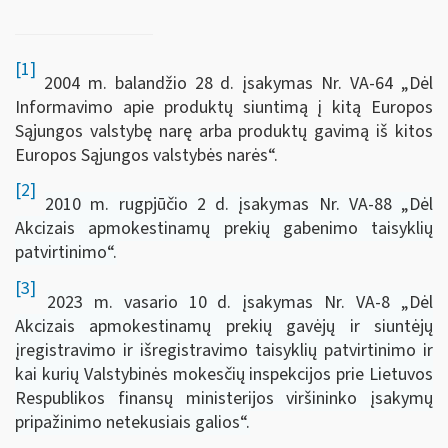
[1]
2004 m. balandžio 28 d. įsakymas Nr. VA-64 „Dėl
Informavimo apie produktų siuntimą į kitą Europos
Sąjungos valstybę narę arba produktų gavimą iš kitos
Europos Sąjungos valstybės narės“.
[2]
2010 m. rugpjūčio 2 d. įsakymas Nr. VA-88 „Dėl
Akcizais apmokestinamų prekių gabenimo taisyklių
patvirtinimo“.
[3]
2023 m. vasario 10 d. įsakymas Nr. VA-8 „Dėl
Akcizais apmokestinamų prekių gavėjų ir siuntėjų
įregistravimo ir išregistravimo taisyklių patvirtinimo ir
kai kurių Valstybinės mokesčių inspekcijos prie Lietuvos
Respublikos finansų ministerijos viršininko įsakymų
pripažinimo netekusiais galios“.