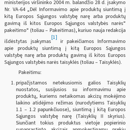
ministerijos viršininko 2004 m. balandžio 28 d. įsakymo
Nr. VA-64 „Dėl Informavimo apie produktų siuntimą į
kitą Europos Sąjungos valstybę narę arba produktų
gavimą iš kitos Europos Sąjungos valstybės narės“
pakeitimo“ (toliau – Pakeitimas), kuriuo nauja redakcija
[1]
išdėstytas įsakymas
ir pakeičiamos Informavimo
apie produktų siuntimą į kitą Europos Sąjungos
valstybę narę arba produktų gavimą iš kitos Europos
Sąjungos valstybės narės taisyklės (toliau – Taisyklės).
Pakeitimu:
pripažįstamos netekusiomis galios Taisyklių
nuostatos, susijusios su informavimu apie
produktų, kuriems netaikomas akcizų mokėjimo
laikino atidėjimo režimas (nurodytiems Taisyklių
1.1 – 1.2 papunkčiuose), siuntimą į kitą Europos
Sąjungos valstybę narę (Taisyklių II skyrius).
Siunčiant tokius produktus vietoje popierinio
supaprastinto akcizais apmokestinamų prekių