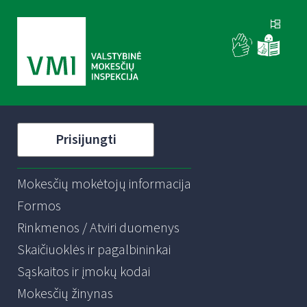
Prisijungti
Mokesčių mokėtojų informacija
Formos
Rinkmenos / Atviri duomenys
Skaičiuoklės ir pagalbininkai
Sąskaitos ir įmokų kodai
Mokesčių žinynas