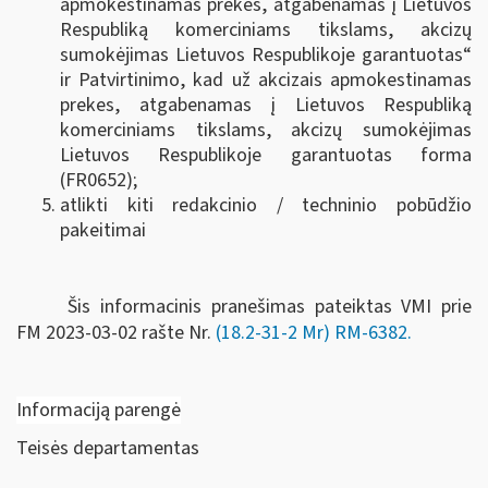
apmokestinamas prekes, atgabenamas į Lietuvos
Respubliką komerciniams tikslams, akcizų
sumokėjimas Lietuvos Respublikoje garantuotas“
ir Patvirtinimo, kad už akcizais apmokestinamas
prekes, atgabenamas į Lietuvos Respubliką
komerciniams tikslams, akcizų sumokėjimas
Lietuvos Respublikoje garantuotas forma
(FR0652);
atlikti kiti redakcinio / techninio pobūdžio
pakeitimai
Šis informacinis pranešimas pateiktas VMI prie
FM
2023-03-02 rašte Nr.
(18.2-31-2 Mr) RM-6382
.
Informaciją parengė
Teisės departamentas