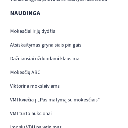
NAUDINGA
Mokesčiai ir jų dydžiai
Atsiskaitymas grynaisiais pinigais
Dažniausiai užduodami klausimai
Mokesčių ABC
Viktorina moksleiviams
VMI kviečia į „Pasimatymą su mokesčiais“
VMI turto aukcionai
Įmonių VDU palyginimas