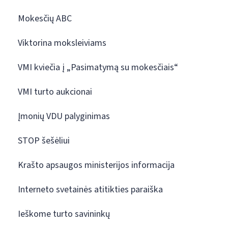
Mokesčių ABC
Viktorina moksleiviams
VMI kviečia į „Pasimatymą su mokesčiais“
VMI turto aukcionai
Įmonių VDU palyginimas
STOP šešėliui
Krašto apsaugos ministerijos informacija
Interneto svetainės atitikties paraiška
Ieškome turto savininkų