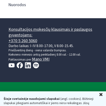
Nuorodos
Konsultacijos mokesčių klausimais ir paslaugos
gyventojams:
+370 5 260 5060
Darbo laikas: I-IV 8.00-17.00, V 8.00-15.45.
Prieššventinę dieną - viena valanda trumpiau.
Kiekvieno mėnesio antrą penktadienį 8.00 val. - 12.00 val.
Mano VMI
Paklausimas per
Valstybinė mokesčių inspekcija prie Lietuvos
U
Respublikos finansų ministerijos
Šioje svetainėje naudojami slapukai
(angl. cookies). Būtinieji
slapukai įdiegiami automatiškai ir jiems nėra reikalingas Jūsų