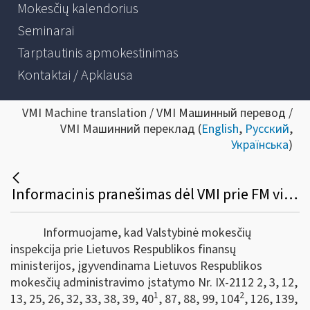
Mokesčių kalendorius
Seminarai
Tarptautinis apmokestinimas
Kontaktai / Apklausa
VMI Machine translation / VMI Машинный перевод /
VMI Машинний переклад (
English
,
Русский
,
Українська
)
Informacinis pranešimas dėl VMI prie FM viršininko 2023 m. balandžio 19 d. įsakymo Nr. VA-27 „Dėl apskaitos dokumentų papildymo tvarkos aprašo patvirtinimo“
Informuojame, kad Valstybinė mokesčių
inspekcija prie Lietuvos Respublikos finansų
ministerijos, įgyvendinama Lietuvos Respublikos
mokesčių administravimo įstatymo Nr. IX-2112 2, 3, 12,
1
2
13, 25, 26, 32, 33, 38, 39, 40
, 87, 88, 99, 104
, 126, 139,