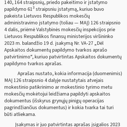
140, 164 straipsnių, priedo pakeitimo ir įstatymo
3
papildymo 61
straipsniu įstatymą, kuriuo buvo
pakeista Lietuvos Respublikos mokesčių
administravimo įstatymo (toliau — MAĮ) 126 straipsnio
4 dalis, priėmė Valstybinės mokesčių inspekcijos prie
Lietuvos Respublikos finansų ministerijos viršininko
2023 m. balandžio 19 d. įsakymą Nr. VA-27 „Dėl
Apskaitos dokumentų papildymo tvarkos aprašo
patvirtinimo“, kuriuo patvirtintas Apskaitos dokumentų
papildymo tvarkos aprašas.
Aprašas nustato, kokia informacija (duomenimis)
MAĮ 126 straipsnio 4 dalyje nustatytais atvejais
mokestinio patikrinimo ar mokestinio tyrimo metu
mokesčių mokėtojui leidžiama papildyti apskaitos
dokumentus (išskyrus grynųjų pinigų operacijas
pagrindžiančius dokumentus) ir kokia tvarka tai turi
būti atliekama.
Įsakymas ir juo patvirtintas aprašas įsigalios 2023