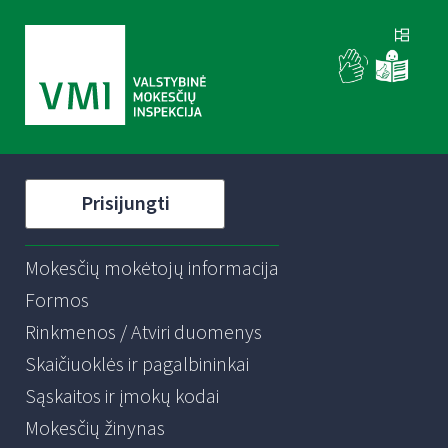
Prisijungti
Mokesčių mokėtojų informacija
Formos
Rinkmenos / Atviri duomenys
Skaičiuoklės ir pagalbininkai
Sąskaitos ir įmokų kodai
Mokesčių žinynas