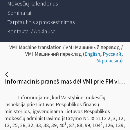
Mokesčių kalendorius
Seminarai
Tarptautinis apmokestinimas
Kontaktai / Apklausa
VMI Machine translation / VMI Машинный перевод /
VMI Машинний переклад (
English
,
Русский
,
Українська
)
Informacinis pranešimas dėl VMI prie FM viršininko 2023 m. balandžio 19 d. įsakymo Nr. VA-27 „Dėl apskaitos dokumentų papildymo tvarkos aprašo patvirtinimo“
Informuojame, kad Valstybinė mokesčių
inspekcija prie Lietuvos Respublikos finansų
ministerijos, įgyvendinama Lietuvos Respublikos
mokesčių administravimo įstatymo Nr. IX-2112 2, 3, 12,
1
2
13, 25, 26, 32, 33, 38, 39, 40
, 87, 88, 99, 104
, 126, 139,