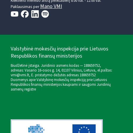
Kiekvieno mėnesio antrą penktadienį 8.00 val. - 12.00 val.
Mano VMI
Paklausimas per
Valstybinė mokesčių inspekcija prie Lietuvos
Respublikos finansų ministerijos
Biudžetinė įstaiga. Juridinio asmens kodas — 188659752,
adresas: Vasario 16-osios g. 14, 01107 Vilnius, Lietuva, el.paštas:
vmi@vmi.lt
, E. pristatymo dėžutės adresas 188659752
Duomenys apie Valstybinę mokesčių inspekciją prie Lietuvos
Respublikos finansų ministerijos kaupiami ir saugomi Juridinių
asmenų registre