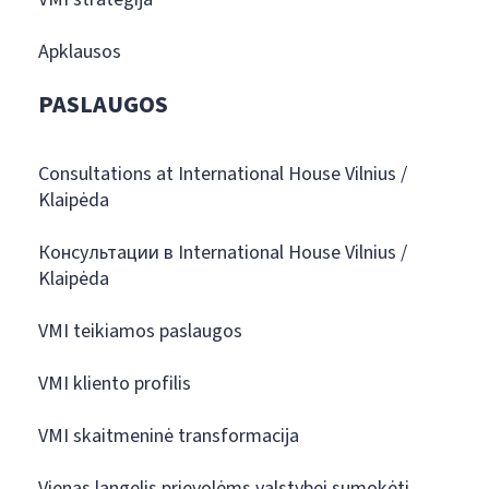
Apklausos
PASLAUGOS
Consultations at International House Vilnius /
Klaipėda
Консультации в International House Vilnius /
Klaipėda
VMI teikiamos paslaugos
VMI kliento profilis
VMI skaitmeninė transformacija
Vienas langelis prievolėms valstybei sumokėti