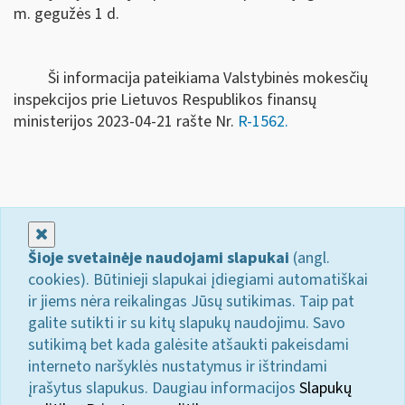
m. gegužės 1 d.
Ši informacija pateikiama Valstybinės mokesčių
inspekcijos prie Lietuvos Respublikos finansų
ministerijos 2023-04-21 rašte Nr.
R-1562.
Uždaryti
Šioje svetainėje naudojami slapukai
(angl.
cookies). Būtinieji slapukai įdiegiami automatiškai
ir jiems nėra reikalingas Jūsų sutikimas. Taip pat
galite sutikti ir su kitų slapukų naudojimu. Savo
sutikimą bet kada galėsite atšaukti pakeisdami
interneto naršyklės nustatymus ir ištrindami
įrašytus slapukus. Daugiau informacijos
Slapukų