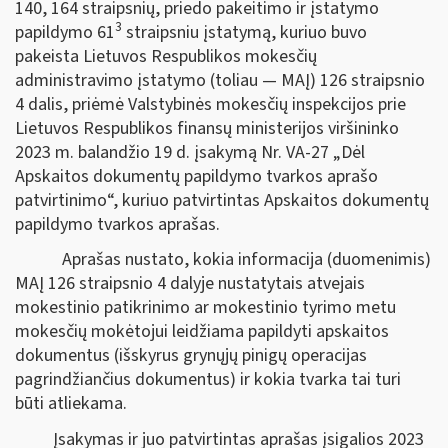
140, 164 straipsnių, priedo pakeitimo ir įstatymo
3
papildymo 61
straipsniu įstatymą, kuriuo buvo
pakeista Lietuvos Respublikos mokesčių
administravimo įstatymo (toliau — MAĮ) 126 straipsnio
4 dalis, priėmė Valstybinės mokesčių inspekcijos prie
Lietuvos Respublikos finansų ministerijos viršininko
2023 m. balandžio 19 d. įsakymą Nr. VA-27 „Dėl
Apskaitos dokumentų papildymo tvarkos aprašo
patvirtinimo“, kuriuo patvirtintas Apskaitos dokumentų
papildymo tvarkos aprašas.
Aprašas nustato, kokia informacija (duomenimis)
MAĮ 126 straipsnio 4 dalyje nustatytais atvejais
mokestinio patikrinimo ar mokestinio tyrimo metu
mokesčių mokėtojui leidžiama papildyti apskaitos
dokumentus (išskyrus grynųjų pinigų operacijas
pagrindžiančius dokumentus) ir kokia tvarka tai turi
būti atliekama.
Įsakymas ir juo patvirtintas aprašas įsigalios 2023