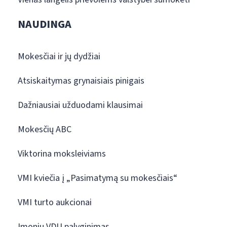
NAUDINGA
Mokesčiai ir jų dydžiai
Atsiskaitymas grynaisiais pinigais
Dažniausiai užduodami klausimai
Mokesčių ABC
Viktorina moksleiviams
VMI kviečia į „Pasimatymą su mokesčiais“
VMI turto aukcionai
Įmonių VDU palyginimas