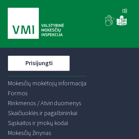
Prisijungti
Mokesčių mokėtojų informacija
Formos
Rinkmenos / Atviri duomenys
Skaičiuoklės ir pagalbininkai
Sąskaitos ir įmokų kodai
Mokesčių žinynas