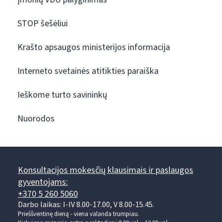
STOP šešėliui
Krašto apsaugos ministerijos informacija
Interneto svetainės atitikties paraiška
Ieškome turto savininkų
Nuorodos
Konsultacijos mokesčių klausimais ir paslaugos
gyventojams:
+370 5 260 5060
Darbo laikas: I-IV 8.00-17.00, V 8.00-15.45.
Prieššventinę dieną - viena valanda trumpiau.