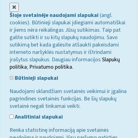
Uždaryti
Šioje svetainėje naudojami slapukai
(angl.
cookies). Būtinieji slapukai įdiegiami automatiškai
ir jiems nėra reikalingas Jūsų sutikimas. Taip pat
galite sutikti ir su kitų slapukų naudojimu. Savo
sutikimą bet kada galėsite atšaukti pakeisdami
interneto naršyklės nustatymus ir ištrindami
įrašytus slapukus. Daugiau informacijos
Slapukų
politika
;
Privatumo politika.
Būtinieji slapukai
Naudojami sklandžiam svetainės veikimui ir įgalina
pagrindines svetainės funkcijas. Be šių slapukų
svetainė negali tinkamai veikti.
Analitiniai slapukai
Renka statistinę informaciją apie svetainės
naudojimą ir naudojami Jūsų naršymo patirties