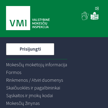
Prisijungti
Mokesčių mokėtojų informacija
Formos
Rinkmenos / Atviri duomenys
Skaičiuoklės ir pagalbininkai
Sąskaitos ir įmokų kodai
Mokesčių žinynas