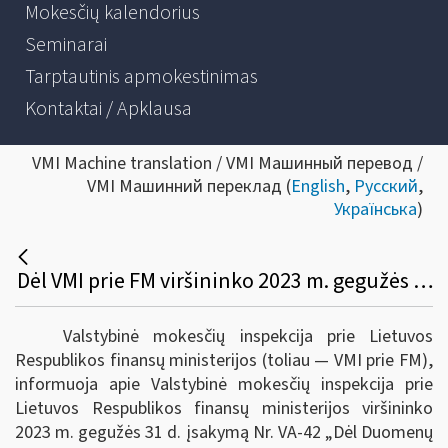
Mokesčių kalendorius
Seminarai
Tarptautinis apmokestinimas
Kontaktai / Apklausa
VMI Machine translation / VMI Машинный перевод /
VMI Машинний переклад (
English
,
Русский
,
Українська
)
Dėl VMI prie FM viršininko 2023 m. gegužės 31 d. įsakymo Nr. VA-42 „Dėl duomenų apie tarptautines mokėjimo operacijas kaupimo, saugojimo ir teikimo taisyklių patvirtinimo“
Valstybinė mokesčių inspekcija prie Lietuvos
Respublikos finansų ministerijos (toliau ― VMI prie FM),
informuoja apie Valstybinė mokesčių inspekcija prie
Lietuvos Respublikos finansų ministerijos viršininko
2023 m. gegužės 31 d. įsakymą Nr. VA-42 „Dėl Duomenų