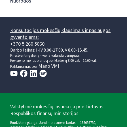
Nuorodos
Konsultacijos mokesčių klausimais ir paslaugos
gyventojams:
+370 5 260 5060
Darbo laikas: I-IV 8.00-17.00, V 8.00-15.45.
Prieššventinę dieną - viena valanda trumpiau.
Kiekvieno mėnesio antrą penktadienį 8.00 val. - 12.00 val.
Mano VMI
Paklausimas per
Valstybinė mokesčių inspekcija prie Lietuvos
Respublikos finansų ministerijos
Biudžetinė įstaiga. Juridinio asmens kodas — 188659752,