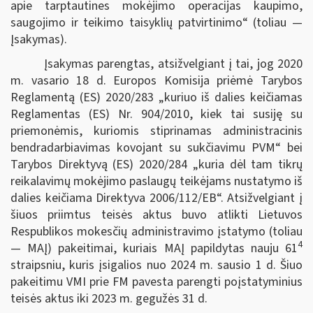
apie tarptautines mokėjimo operacijas kaupimo,
saugojimo ir teikimo taisyklių patvirtinimo“ (toliau —
Įsakymas).
Įsakymas parengtas, atsižvelgiant į tai, jog 2020
m. vasario 18 d. Europos Komisija priėmė Tarybos
Reglamentą (ES) 2020/283 „kuriuo iš dalies keičiamas
Reglamentas (ES) Nr. 904/2010, kiek tai susiję su
priemonėmis, kuriomis stiprinamas administracinis
bendradarbiavimas kovojant su sukčiavimu PVM“ bei
Tarybos Direktyvą (ES) 2020/284 „kuria dėl tam tikrų
reikalavimų mokėjimo paslaugų teikėjams nustatymo iš
dalies keičiama Direktyva 2006/112/EB“. Atsižvelgiant į
šiuos priimtus teisės aktus buvo atlikti Lietuvos
Respublikos mokesčių administravimo įstatymo (toliau
4
— MAĮ) pakeitimai, kuriais MAĮ papildytas nauju 61
straipsniu, kuris įsigalios nuo 2024 m. sausio 1 d. Šiuo
pakeitimu VMI prie FM pavesta parengti poįstatyminius
teisės aktus iki 2023 m. gegužės 31 d.