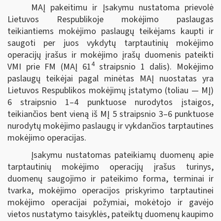
MAĮ pakeitimu ir Įsakymu nustatoma prievolė
Lietuvos Respublikoje mokėjimo paslaugas
teikiantiems mokėjimo paslaugų teikėjams kaupti ir
saugoti per juos vykdytų tarptautinių mokėjimo
operacijų įrašus ir mokėjimo įrašų duomenis pateikti
4
VMI prie FM (MAĮ 61
straipsnio 1 dalis). Mokėjimo
paslaugų teikėjai pagal minėtas MAĮ nuostatas yra
Lietuvos Respublikos mokėjimų įstatymo (toliau — MĮ)
6 straipsnio 1–4 punktuose nurodytos įstaigos,
teikiančios bent vieną iš MĮ 5 straipsnio 3–6 punktuose
nurodytų mokėjimo paslaugų ir vykdančios tarptautines
mokėjimo operacijas.
Įsakymu nustatomas pateikiamų duomenų apie
tarptautinių mokėjimo operacijų įrašus turinys,
duomenų saugojimo ir pateikimo forma, terminai ir
tvarka, mokėjimo operacijos priskyrimo tarptautinei
mokėjimo operacijai požymiai, mokėtojo ir gavėjo
vietos nustatymo taisyklės, pateiktų duomenų kaupimo