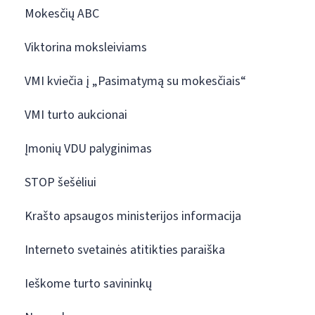
Mokesčių ABC
Viktorina moksleiviams
VMI kviečia į „Pasimatymą su mokesčiais“
VMI turto aukcionai
Įmonių VDU palyginimas
STOP šešėliui
Krašto apsaugos ministerijos informacija
Interneto svetainės atitikties paraiška
Ieškome turto savininkų