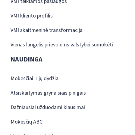
VMI teikiamos paslaugos
VMI kliento profilis
VMI skaitmeninė transformacija
Vienas langelis prievolėms valstybei sumokėti
NAUDINGA
Mokesčiai ir jų dydžiai
Atsiskaitymas grynaisiais pinigais
Dažniausiai užduodami klausimai
Mokesčių ABC