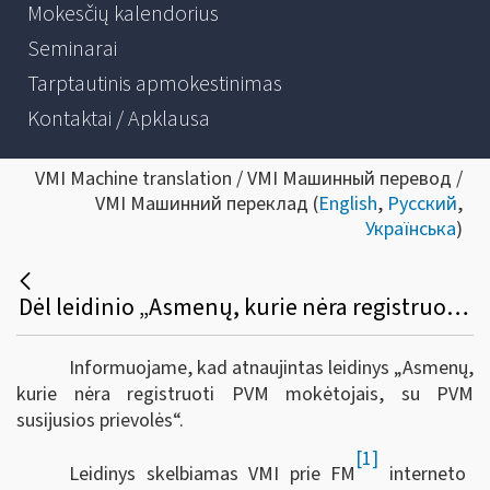
Mokesčių kalendorius
Seminarai
Tarptautinis apmokestinimas
Kontaktai / Apklausa
VMI Machine translation / VMI Машинный перевод /
VMI Машинний переклад (
English
,
Русский
,
Українська
)
Dėl leidinio „Asmenų, kurie nėra registruoti PVM mokėtojais, su PVM susijusios prievolės“ atnaujinimo
Informuojame, kad atnaujintas leidinys „Asmenų,
kurie nėra registruoti PVM mokėtojais, su PVM
susijusios prievolės
“.
[1]
Leidinys skelbiamas VMI prie FM
interneto