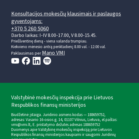
Konsultacijos mokesčių klausimais ir paslaugos
gyventojams:
+370 5 260 5060
Darbo laikas: I-IV 8.00-17.00, V 8.00-15.45.
Prieššventinę dieną - viena valanda trumpiau.
Kiekvieno mėnesio antrą penktadienį 8.00 val. - 12.00 val.
Mano VMI
Paklausimas per
Valstybinė mokesčių inspekcija prie Lietuvos
Respublikos finansų ministerijos
Biudžetinė įstaiga. Juridinio asmens kodas — 188659752,
adresas: Vasario 16-osios g. 14, 01107 Vilnius, Lietuva, el.paštas:
vmi@vmi.lt
, E. pristatymo dėžutės adresas 188659752
Duomenys apie Valstybinę mokesčių inspekciją prie Lietuvos
Respublikos finansų ministerijos kaupiami ir saugomi Juridinių