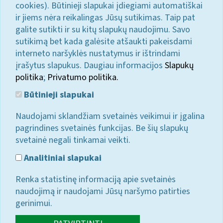
cookies). Būtinieji slapukai įdiegiami automatiškai
ir jiems nėra reikalingas Jūsų sutikimas. Taip pat
galite sutikti ir su kitų slapukų naudojimu. Savo
sutikimą bet kada galėsite atšaukti pakeisdami
interneto naršyklės nustatymus ir ištrindami
įrašytus slapukus. Daugiau informacijos
Slapukų
politika
;
Privatumo politika.
Būtinieji slapukai
Naudojami sklandžiam svetainės veikimui ir įgalina
pagrindines svetainės funkcijas. Be šių slapukų
svetainė negali tinkamai veikti.
Analitiniai slapukai
Renka statistinę informaciją apie svetainės
naudojimą ir naudojami Jūsų naršymo patirties
gerinimui.