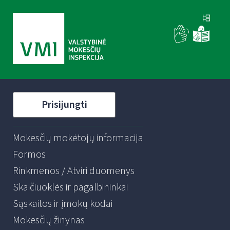
Prisijungti
Mokesčių mokėtojų informacija
Formos
Rinkmenos / Atviri duomenys
Skaičiuoklės ir pagalbininkai
Sąskaitos ir įmokų kodai
Mokesčių žinynas