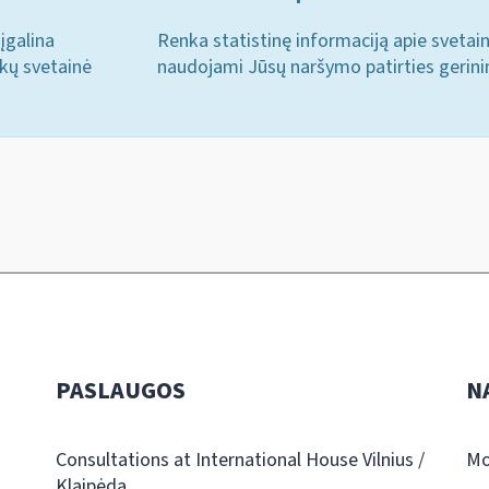
įgalina
Renka statistinę informaciją apie svetai
ukų svetainė
naudojami Jūsų naršymo patirties gerini
PASLAUGOS
N
Consultations at International House Vilnius /
Mo
Klaipėda