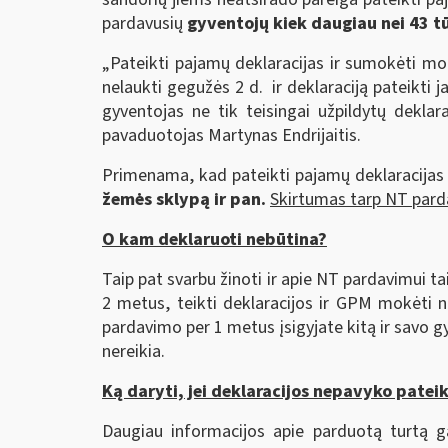
pardavusių
gyventojų kiek daugiau nei 43 t
„Pateikti pajamų deklaracijas ir sumokėti mo
nelaukti gegužės 2 d. ir deklaraciją pateikti 
gyventojas ne tik teisingai užpildytų dekla
pavaduotojas Martynas Endrijaitis.
Primenama, kad pateikti pajamų deklaracijas 
žemės sklypą ir pan.
S
kirtumas tarp NT parda
O kam deklaruoti nebūtina?
Taip pat svarbu žinoti ir apie NT pardavimui t
2 metus, teikti deklaracijos ir GPM mokėti 
pardavimo per 1 metus įsigyjate kitą ir savo 
nereikia.
Ką daryti, jei deklaracijos nepavyko patei
Daugiau informacijos apie parduotą turtą g