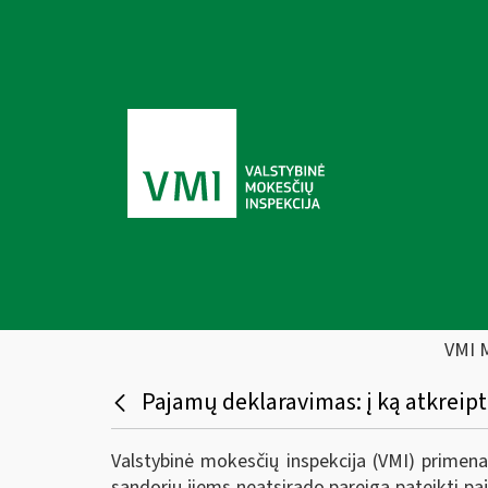
VMI 
Pajamų deklaravimas: į ką atkreip
Valstybinė mokesčių inspekcija (VMI) primen
sandorių jiems neatsirado pareiga pateikti p