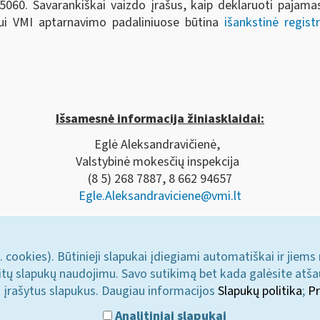
060. Savarankiškai vaizdo įrašus, kaip deklaruoti pajamas
ui VMI aptarnavimo padaliniuose būtina
išankstinė registr
Išsamesnė informacija žiniasklaidai:
Eglė Aleksandravičienė,
Valstybinė mokesčių inspekcija
(8 5) 268 7887, 8 662 94657
Egle.Aleksandraviciene@vmi.lt
. cookies). Būtinieji slapukai įdiegiami automatiškai ir jiems
u kitų slapukų naudojimu. Savo sutikimą bet kada galėsite atš
i įrašytus slapukus. Daugiau informacijos
Slapukų politika
;
Pr
Analitiniai slapukai