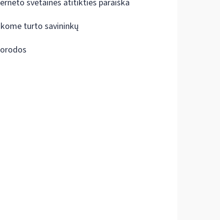
terneto svetainės atitikties paraiška
škome turto savininkų
orodos