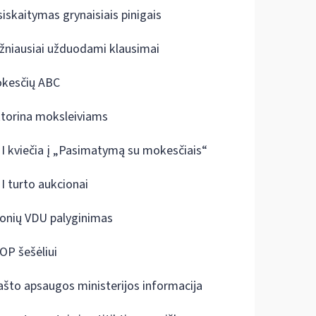
siskaitymas grynaisiais pinigais
žniausiai užduodami klausimai
kesčių ABC
ktorina moksleiviams
I kviečia į „Pasimatymą su mokesčiais“
I turto aukcionai
onių VDU palyginimas
OP šešėliui
ašto apsaugos ministerijos informacija