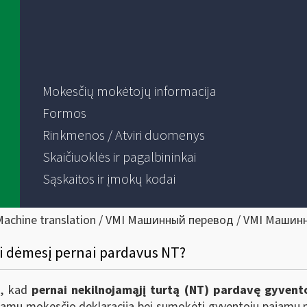
Mokesčių mokėtojų informacija
Formos
Rinkmenos / Atviri duomenys
Skaičiuoklės ir pagalbininkai
Sąskaitos ir įmokų kodai
Machine translation / VMI Машинный перевод / VMI Машин
ti dėmesį pernai pardavus NT?
a, kad
pernai nekilnojamąjį turtą (NT) pardavę gyvento
ajamų mokesčio deklaraciją bei sumokėti gyventojų pajamų