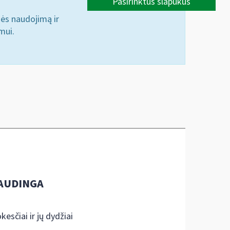
Pasirinktus slapukus
nės naudojimą ir
mui.
AUDINGA
kesčiai ir jų dydžiai