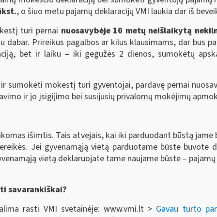
ūkst.
, o šiuo metu pajamų deklaracijų VMI laukia dar iš bevei
kestį turi pernai
nuosavybėje
10 metų neišlaikytą nekil
jau dabar. Prireikus pagalbos ar kilus klausimams, dar bus pa
raciją, bet ir laiku – iki gegužės 2 dienos, sumokėtų aps
ir sumokėti mokestį turi gyventojai, pardavę pernai nuosa
vimo ir jo įsigijimo bei susijusių privalomų mokėjimų
apmok
aikomas išimtis. Tais atvejais, kai iki parduodant būstą ja
nereikės. Jei gyvenamąją vietą parduotame būste buvote d
gyvenamąją vietą deklaruojate tame naujame būste – pajamų d
kti savarankiškai?
alima rasti VMI svetainėje: www.vmi.lt >
Gavau turto pa