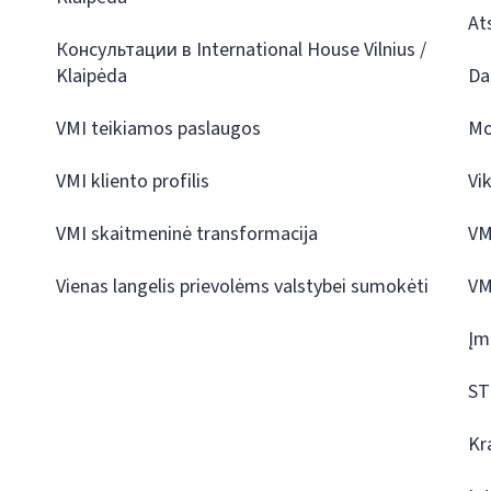
At
Консультации в International House Vilnius /
Klaipėda
Da
VMI teikiamos paslaugos
Mo
VMI kliento profilis
Vi
VMI skaitmeninė transformacija
VM
Vienas langelis prievolėms valstybei sumokėti
VM
Įm
ST
Kr