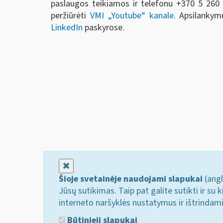
paslaugos teikiamos ir telefonu +370 5 260 5
peržiūrėti
VMI „Youtube“ kanale
. Apsilankym
LinkedIn
paskyrose.
Uždaryti
Šioje svetainėje naudojami slapukai
(angl
Jūsų sutikimas. Taip pat galite sutikti ir s
interneto naršyklės nustatymus ir ištrindam
Būtinieji slapukai