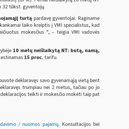
k 32 tūkst. gyventojų.
nojamąjį turtą
pardavę gyventojai. Raginame
kankamai laiko kreiptis į VMI specialistus, kad
kaičiuotus mokesčius “, – teigia VMI vadovės
vybėje
10 metų neišlaikytą NT: butą, namą,
estinamas
15 proc.
tarifu.
me buvote deklaravęs savo gyvenamąją vietą bent
eklaravęs trumpiau nei 2 metus, tačiau po jo
eklaracijos teikti ir mokesčio mokėti taip pat
rdavimo / nuomos pajamų
. Konsultacijos bei