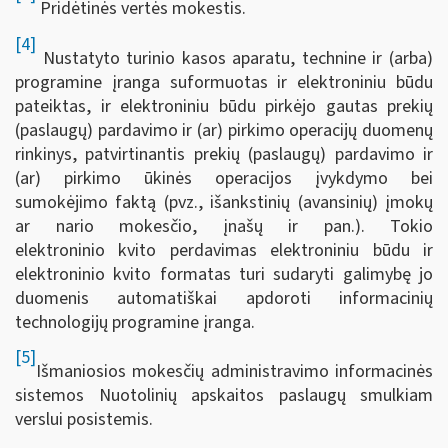
Pridėtinės vertės mokestis.
[4]
Nustatyto turinio kasos aparatu, technine ir (arba)
programine įranga suformuotas ir elektroniniu būdu
pateiktas, ir elektroniniu būdu pirkėjo gautas prekių
(paslaugų) pardavimo ir (ar) pirkimo operacijų duomenų
rinkinys, patvirtinantis prekių (paslaugų) pardavimo ir
(ar) pirkimo ūkinės operacijos įvykdymo bei
sumokėjimo faktą (pvz., išankstinių (avansinių) įmokų
ar nario mokesčio, įnašų ir pan.). Tokio
elektroninio kvito perdavimas elektroniniu būdu ir
elektroninio kvito formatas turi sudaryti galimybę jo
duomenis automatiškai apdoroti informacinių
technologijų programine įranga.
[5]
Išmaniosios mokesčių administravimo informacinės
sistemos Nuotolinių apskaitos paslaugų smulkiam
verslui posistemis.