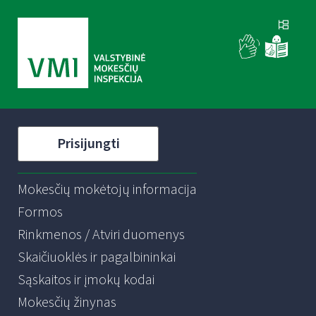
Prisijungti
Mokesčių mokėtojų informacija
Formos
Rinkmenos / Atviri duomenys
Skaičiuoklės ir pagalbininkai
Sąskaitos ir įmokų kodai
Mokesčių žinynas