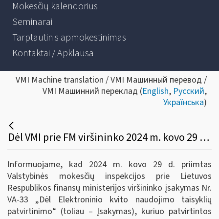
Mokesčių kalendorius
Seminarai
Tarptautinis apmokestinimas
Kontaktai / Apklausa
VMI Machine translation / VMI Машинный перевод /
VMI Машинний переклад (
English
,
Русский
,
Українська
)
Dėl VMI prie FM viršininko 2024 m. kovo 29 d. įsakymo Nr. VA-33
Informuojame, kad 2024 m. kovo 29 d. priimtas
Valstybinės mokesčių inspekcijos prie Lietuvos
Respublikos finansų ministerijos viršininko įsakymas Nr.
VA-33 „Dėl Elektroninio kvito naudojimo taisyklių
patvirtinimo“ (toliau – Įsakymas), kuriuo patvirtintos