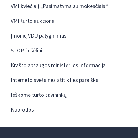
VMI kviečia į „Pasimatymą su mokesčiais“
VMI turto aukcionai
Įmonių VDU palyginimas
STOP šešėliui
Krašto apsaugos ministerijos informacija
Interneto svetainės atitikties paraiška
Ieškome turto savininkų
Nuorodos