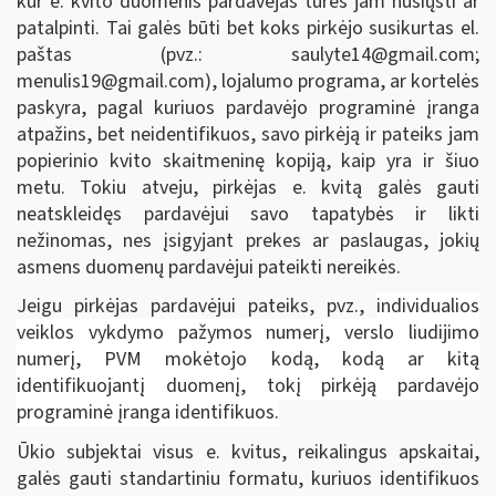
kur e. kvito duomenis pardavėjas turės jam nusiųsti ar
patalpinti. Tai galės būti bet koks pirkėjo susikurtas el.
paštas (pvz.:
saulyte14@gmail.com
;
menulis19@gmail.com
), lojalumo programa, ar kortelės
paskyra, pagal kuriuos pardavėjo programinė įranga
atpažins, bet neidentifikuos, savo pirkėją ir pateiks jam
popierinio kvito skaitmeninę kopiją, kaip yra ir šiuo
metu. Tokiu atveju, pirkėjas e. kvitą galės gauti
neatskleidęs pardavėjui savo tapatybės ir likti
nežinomas, nes įsigyjant prekes ar paslaugas, jokių
asmens duomenų pardavėjui pateikti nereikės.
Jeigu pirkėjas pardavėjui pateiks, pvz.,
individualios
veiklos vykdymo pažymos numerį, verslo liudijimo
numerį, PVM mokėtojo kodą, kodą ar kitą
identifikuojantį duomenį, tokį pirkėją pardavėjo
programinė įranga identifikuos.
Ūkio subjektai visus e. kvitus, reikalingus apskaitai,
galės gauti standartiniu formatu, kuriuos identifikuos