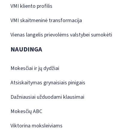
VMI kliento profilis
VMI skaitmeninė transformacija
Vienas langelis prievolėms valstybei sumokėti
NAUDINGA
Mokesčiai ir jų dydžiai
Atsiskaitymas grynaisiais pinigais
Dažniausiai užduodami klausimai
Mokesčių ABC
Viktorina moksleiviams