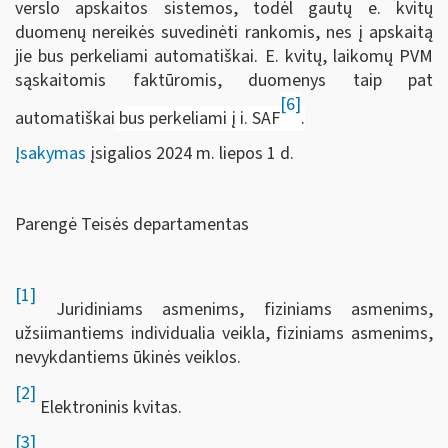
verslo apskaitos sistemos, todėl gautų e. kvitų
duomenų nereikės suvedinėti rankomis, nes į apskaitą
jie bus perkeliami automatiškai. E. kvitų, laikomų PVM
sąskaitomis faktūromis, duomenys taip pat
[6]
automatiškai
bus perkeliami į i. SAF
.
Įsakymas
įsigalios 2024 m. liepos 1 d.
Parengė Teisės departamentas
[1]
Juridiniams asmenims, fiziniams asmenims,
užsiimantiems individualia veikla, fiziniams asmenims,
nevykdantiems ūkinės veiklos.
[2]
Elektroninis kvitas.
[3]