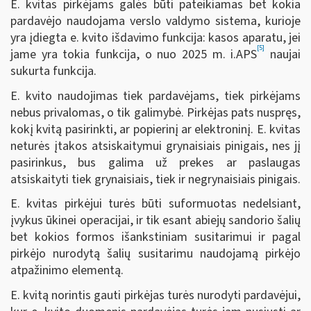
E. kvitas pirkėjams galės būti pateikiamas bet kokia
pardavėjo naudojama verslo valdymo sistema, kurioje
yra įdiegta e. kvito išdavimo funkcija: kasos aparatu, jei
[5]
jame yra tokia funkcija, o nuo 2025 m. i.APS
naujai
sukurta funkcija.
E. kvito naudojimas tiek pardavėjams, tiek pirkėjams
nebus privalomas, o tik galimybė. Pirkėjas pats nuspręs,
kokį kvitą pasirinkti, ar popierinį ar elektroninį. E. kvitas
neturės įtakos atsiskaitymui grynaisiais pinigais, nes jį
pasirinkus, bus galima už prekes ar paslaugas
atsiskaityti tiek grynaisiais, tiek ir negrynaisiais pinigais.
E. kvitas pirkėjui turės būti suformuotas nedelsiant,
įvykus ūkinei operacijai, ir tik esant abiejų sandorio šalių
bet kokios formos išankstiniam susitarimui ir pagal
pirkėjo nurodytą šalių susitarimu naudojamą pirkėjo
atpažinimo elementą.
E. kvitą norintis gauti pirkėjas turės nurodyti pardavėjui,