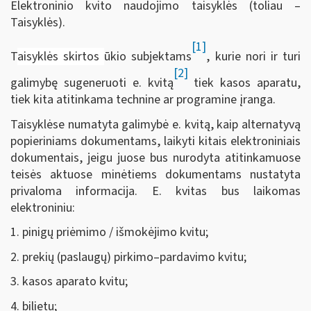
Elektroninio kvito naudojimo taisyklės (toliau –
Taisyklės).
[1]
T
aisyklės skirtos
ūkio subjektams
, kurie nori ir turi
[2]
galimybę sugeneruoti e. kvitą
tiek kasos aparatu,
tiek kita atitinkama technine ar programine įranga.
Taisyklėse numatyta galimybė e. kvitą, kaip alternatyvą
popieriniams dokumentams, laikyti kitais elektroniniais
dokumentais, jeigu juose bus nurodyta atitinkamuose
teisės aktuose minėtiems dokumentams nustatyta
privaloma informacija. E. kvitas bus laikomas
elektroniniu:
1. pinigų priėmimo / išmokėjimo kvitu;
2. prekių (paslaugų) pirkimo–pardavimo kvitu;
3. kasos aparato kvitu;
4. bilietu;