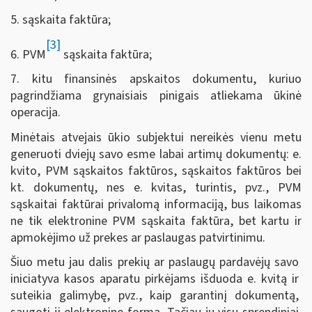
5. sąskaita faktūra;
[3]
6. PVM
sąskaita faktūra;
7. kitu finansinės apskaitos dokumentu, kuriuo
pagrindžiama grynaisiais pinigais atliekama ūkinė
operacija.
Minėtais atvejais ūkio subjektui nereikės vienu metu
generuoti dviejų savo esme labai artimų dokumentų: e.
kvito, PVM sąskaitos faktūros, sąskaitos faktūros bei
kt. dokumentų, nes e. kvitas, turintis, pvz., PVM
sąskaitai faktūrai privalomą informaciją, bus laikomas
ne tik elektronine PVM sąskaita faktūra, bet kartu ir
apmokėjimo už prekes ar paslaugas patvirtinimu.
Šiuo metu jau dalis prekių ar paslaugų pardavėjų savo
iniciatyva kasos aparatu pirkėjams išduoda e. kvitą ir
suteikia galimybę, pvz., kaip garantinį dokumentą,