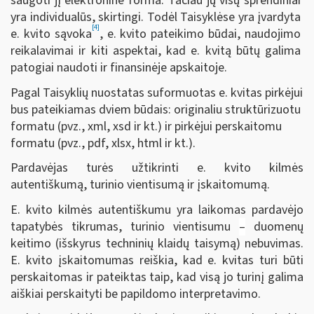
saugoti jį elektronine forma. Tačiau jų visų sprendiniai
yra individualūs, skirtingi. Todėl Taisyklėse yra įvardyta
[4]
e. kvito sąvoka
, e. kvito pateikimo būdai, naudojimo
reikalavimai ir kiti aspektai, kad e. kvitą būtų galima
patogiai naudoti ir finansinėje apskaitoje.
Pagal Taisyklių nuostatas suformuotas e. kvitas pirkėjui
bus pateikiamas dviem būdais: originaliu struktūrizuotu
formatu (pvz., xml, xsd ir kt.) ir pirkėjui perskaitomu
formatu (pvz., pdf, xlsx, html ir kt.).
Pardavėjas turės užtikrinti e. kvito kilmės
autentiškumą, turinio vientisumą ir įskaitomumą.
E. kvito kilmės autentiškumu yra laikomas pardavėjo
tapatybės tikrumas, turinio vientisumu
–
duomenų
keitimo (išskyrus techninių klaidų taisymą) nebuvimas.
E. kvito įskaitomumas reiškia, kad e. kvitas turi būti
perskaitomas ir pateiktas taip, kad visą jo turinį galima
aiškiai perskaityti be papildomo interpretavimo.