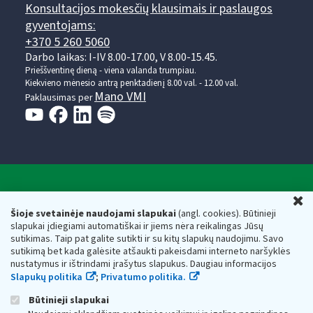
Konsultacijos mokesčių klausimais ir paslaugos
gyventojams:
+370 5 260 5060
Darbo laikas: I-IV 8.00-17.00, V 8.00-15.45.
Prieššventinę dieną - viena valanda trumpiau.
Kiekvieno mėnesio antrą penktadienį 8.00 val. - 12.00 val.
Mano VMI
Paklausimas per
Valstybinė mokesčių inspekcija prie Lietuvos
U
Respublikos finansų ministerijos
Šioje svetainėje naudojami slapukai
(angl. cookies). Būtinieji
slapukai įdiegiami automatiškai ir jiems nėra reikalingas Jūsų
Biudžetinė įstaiga. Juridinio asmens kodas — 188659752,
sutikimas. Taip pat galite sutikti ir su kitų slapukų naudojimu. Savo
adresas: Vasario 16-osios g. 14, 01107 Vilnius, Lietuva, el.paštas:
sutikimą bet kada galėsite atšaukti pakeisdami interneto naršyklės
vmi@vmi.lt
, E. pristatymo dėžutės adresas 188659752
nustatymus ir ištrindami įrašytus slapukus. Daugiau informacijos
Duomenys apie Valstybinę mokesčių inspekciją prie Lietuvos
Slapukų politika
;
Privatumo politika.
Respublikos finansų ministerijos kaupiami ir saugomi Juridinių
asmenų registre
Būtinieji slapukai