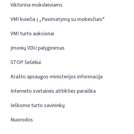
Viktorina moksleiviams
VMI kviečia į „Pasimatymą su mokesčiais“
VMI turto aukcionai
Įmonių VDU palyginimas
STOP šešėliui
Krašto apsaugos ministerijos informacija
Interneto svetainės atitikties paraiška
Ieškome turto savininkų
Nuorodos