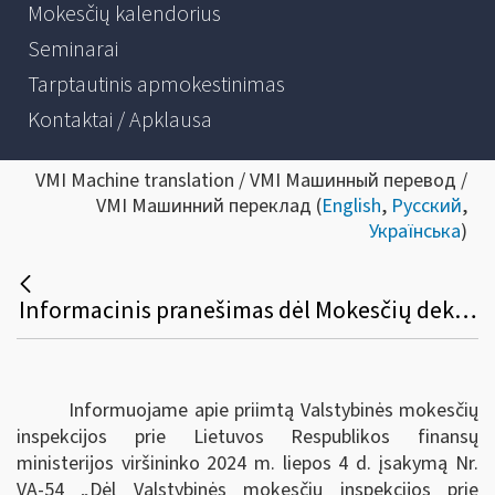
Mokesčių kalendorius
Seminarai
Tarptautinis apmokestinimas
Kontaktai / Apklausa
VMI Machine translation / VMI Машинный перевод /
VMI Машинний переклад (
English
,
Русский
,
Українська
)
Informacinis pranešimas dėl Mokesčių deklaracijų pateikimo, jų pateikimo termino pratęsimo ir mokesčių mokėtojų laikino atleidimo nuo mokesčių deklaracijų ir (arba) kitų teisės aktuose nurodytų dokumentų pateikimo taisyklių pakeitimo
Informuojame apie priimtą Valstybinės mokesčių
inspekcijos prie Lietuvos Respublikos finansų
ministerijos viršininko 2024 m. liepos 4 d. įsakymą Nr.
VA-54 „Dėl Valstybinės mokesčių inspekcijos prie