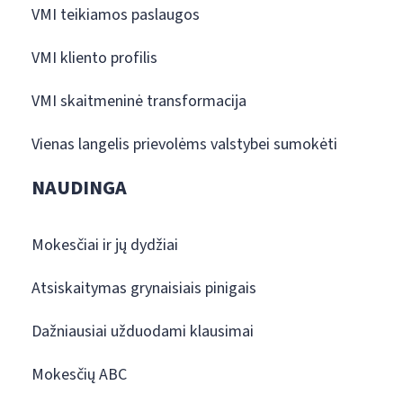
VMI teikiamos paslaugos
VMI kliento profilis
VMI skaitmeninė transformacija
Vienas langelis prievolėms valstybei sumokėti
NAUDINGA
Mokesčiai ir jų dydžiai
Atsiskaitymas grynaisiais pinigais
Dažniausiai užduodami klausimai
Mokesčių ABC