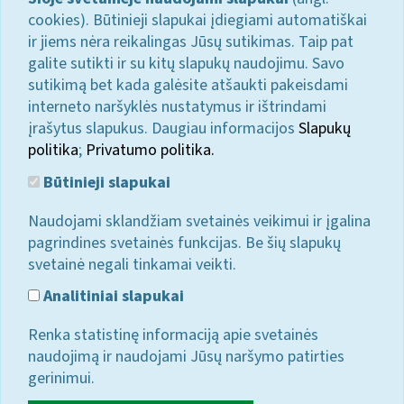
cookies). Būtinieji slapukai įdiegiami automatiškai
ir jiems nėra reikalingas Jūsų sutikimas. Taip pat
galite sutikti ir su kitų slapukų naudojimu. Savo
sutikimą bet kada galėsite atšaukti pakeisdami
interneto naršyklės nustatymus ir ištrindami
įrašytus slapukus. Daugiau informacijos
Slapukų
politika
;
Privatumo politika.
Būtinieji slapukai
Naudojami sklandžiam svetainės veikimui ir įgalina
pagrindines svetainės funkcijas. Be šių slapukų
svetainė negali tinkamai veikti.
Analitiniai slapukai
Renka statistinę informaciją apie svetainės
naudojimą ir naudojami Jūsų naršymo patirties
gerinimui.