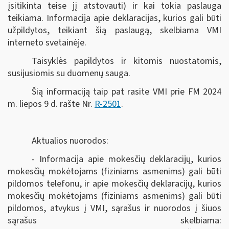
įsitikinta teise jį atstovauti) ir kai tokia paslauga
teikiama. Informacija apie deklaracijas, kurios gali būti
užpildytos, teikiant šią paslaugą, skelbiama VMI
interneto svetainėje.
Taisyklės papildytos ir kitomis nuostatomis,
susijusiomis su duomenų sauga.
Šią informaciją taip pat rasite VMI prie FM 2024
m. liepos 9 d. rašte Nr.
R-2501
.
Aktualios nuorodos:
- Informacija apie mokesčių deklaracijų, kurios
mokesčių mokėtojams (fiziniams asmenims) gali būti
pildomos telefonu, ir apie mokesčių deklaracijų, kurios
mokesčių mokėtojams (fiziniams asmenims) gali būti
pildomos, atvykus į VMI, sąrašus ir nuorodos į šiuos
sąrašus skelbiama: