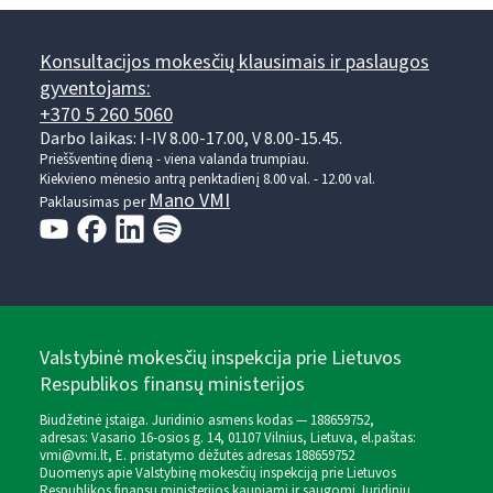
Konsultacijos mokesčių klausimais ir paslaugos
gyventojams:
+370 5 260 5060
Darbo laikas: I-IV 8.00-17.00, V 8.00-15.45.
Prieššventinę dieną - viena valanda trumpiau.
Kiekvieno mėnesio antrą penktadienį 8.00 val. - 12.00 val.
Mano VMI
Paklausimas per
Valstybinė mokesčių inspekcija prie Lietuvos
Respublikos finansų ministerijos
Biudžetinė įstaiga. Juridinio asmens kodas — 188659752,
adresas: Vasario 16-osios g. 14, 01107 Vilnius, Lietuva, el.paštas:
vmi@vmi.lt
, E. pristatymo dėžutės adresas 188659752
Duomenys apie Valstybinę mokesčių inspekciją prie Lietuvos
Respublikos finansų ministerijos kaupiami ir saugomi Juridinių