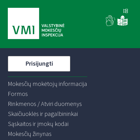
Prisijungti
Mokesčių mokėtojų informacija
Formos
Rinkmenos / Atviri duomenys
Skaičiuoklės ir pagalbininkai
Sąskaitos ir įmokų kodai
Mokesčių žinynas