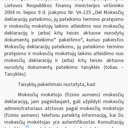
Lietuvos Respublikos finansų ministerijos viršininko
2004 m. liepos 9 d. įsakymo Nr. VA-135 „Dėl Mokesčių
deklaracijų pateikimo, jų pateikimo termino pratęsimo
ir mokesčių mokėtojų laikino atleidimo nuo mokesčių
deklaracijų ir (arba) kitų teisės aktuose nurodytų
dokumentų pateikimo“ pakeitimo“, kuriuo pakeistos
Mokesčių deklaracijų pateikimo, jų pateikimo termino
pratęsimo ir mokesčių mokėtojų laikino atleidimo nuo
mokesčių deklaracijų ir (arba) kitų teisės aktuose
nurodytų dokumentų pateikimo taisyklės (toliau –
Taisyklės).
Taisyklių pakeitimais nustatyta, kad:
Mokesčių mokėtojo (fizinio asmens) mokesčių
deklaraciją, jam pageidaujant, gali užpildyti mokesčių
administratoriaus atstovas pagal mokesčių mokėtojo
(fizinio asmens) telefonu pateiktą informaciją, kai šis
mokesčių mokėtojas yra autentifikuotas Konsultacijų
[1]