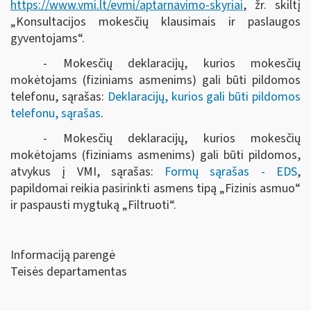
https://www.vmi.lt/evmi/aptarnavimo-skyriai
, žr. skiltį
„Konsultacijos mokesčių klausimais ir paslaugos
gyventojams“.
- Mokesčių deklaracijų, kurios mokesčių
mokėtojams (fiziniams asmenims) gali būti pildomos
telefonu, sąrašas:
Deklaracijų, kurios gali būti pildomos
telefonu, sąrašas
.
- Mokesčių deklaracijų, kurios mokesčių
mokėtojams (fiziniams asmenims) gali būti pildomos,
atvykus į VMI, sąrašas:
Formų sąrašas - EDS
,
papildomai reikia pasirinkti asmens tipą „Fizinis asmuo“
ir paspausti mygtuką „Filtruoti“
.
Informaciją parengė
Teisės departamentas