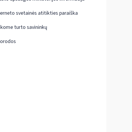
terneto svetainės atitikties paraiška
škome turto savininkų
orodos