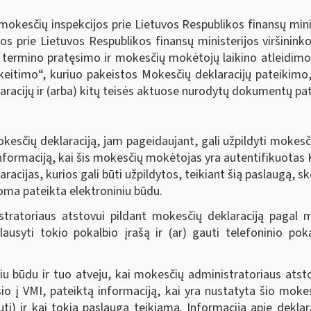
okesčių inspekcijos prie Lietuvos Respublikos finansų minis
os prie Lietuvos Respublikos finansų ministerijos viršinin
 termino pratęsimo ir mokesčių mokėtojų laikino atleidimo n
itimo“, kuriuo pakeistos Mokesčių deklaracijų pateikimo,
acijų ir (arba) kitų teisės aktuose nurodytų dokumentų pate
esčių deklaraciją, jam pageidaujant, gali užpildyti mokes
nformaciją, kai šis mokesčių mokėtojas yra autentifikuotas K
racijas, kurios gali būti užpildytos, teikiant šią paslaugą, 
koma pateikta elektroniniu būdu.
stratoriaus atstovui pildant mokesčių deklaraciją pagal
lausyti tokio pokalbio įrašą ir (ar) gauti telefoninio po
niu būdu ir tuo atveju, kai mokesčių administratoriaus ats
o į VMI, pateiktą informaciją, kai yra nustatyta šio mok
ti) ir kai tokia paslauga teikiama. Informacija apie deklara