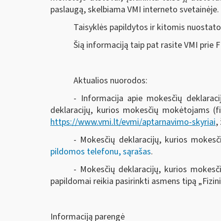
paslaugą, skelbiama VMI interneto svetainėje.
Taisyklės papildytos ir kitomis nuosta
Šią informaciją taip pat rasite VMI prie 
Aktualios nuorodos:
- Informacija apie mokesčių deklarac
deklaracijų, kurios mokesčių mokėtojams (fi
https://www.vmi.lt/evmi/aptarnavimo-skyriai
,
- Mokesčių deklaracijų, kurios mokes
pildomos telefonu, sąrašas
.
- Mokesčių deklaracijų, kurios mokesč
papildomai reikia pasirinkti asmens tipą „Fizi
Informaciją parengė