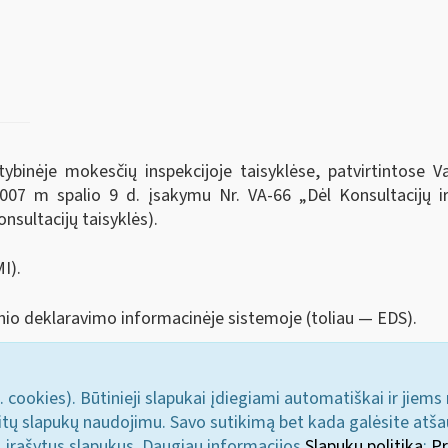
tybinėje mokesčių inspekcijoje taisyklėse, patvirtintose V
 2007 m spalio 9 d. įsakymu Nr. VA-66 „Dėl Konsultacijų i
onsultacijų taisyklės).
I).
nio deklaravimo informacinėje sistemoje (toliau — EDS).
. cookies). Būtinieji slapukai įdiegiami automatiškai ir jiems
u kitų slapukų naudojimu. Savo sutikimą bet kada galėsite atš
i įrašytus slapukus. Daugiau informacijos
Slapukų politika
;
Pr