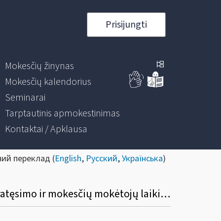
Prisijungti
Mokesčių žinynas
Mokesčių kalendorius
Seminarai
Tarptautinis apmokestinimas
Kontaktai / Apklausa
ний переклад (
English
,
Русский
,
Українська
)
Informacinis pranešimas dėl Mokesčių deklaracijų pateikimo, jų pateikimo termino pratęsimo ir mokesčių mokėtojų laikino atleidimo nuo mokesčių deklaracijų ir (arba) kitų teisės aktuose nurodytų dokumentų pateikimo taisyklių pakeitimo