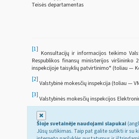
Teisės departamentas
[1]
Konsultacijų ir informacijos teikimo Vals
Respublikos finansų ministerijos viršininko
inspekcijoje taisyklių patvirtinimo“ (toliau — K
[2]
Valstybinė mokesčių inspekcija (toliau — VM
[3]
Valstybinės mokesčių inspekcijos Elektroni
Uždaryti
Šioje svetainėje naudojami slapukai
(angl
Jūsų sutikimas. Taip pat galite sutikti ir s
interneto naršyklės nustatymus ir ištrindam