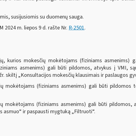
tomis, susijusiomis su duomenų sauga.
FM 2024 m. liepos 9 d. rašte Nr.
R-2501
.
ijų, kurios mokesčių mokėtojams (fiziniams asmenims) ga
ziniams asmenims) gali būti pildomos, atvykus į VMI, są
 žr. skiltį „Konsultacijos mokesčių klausimais ir paslaugos 
čių mokėtojams (fiziniams asmenims) gali būti pildomos t
ių mokėtojams (fiziniams asmenims) gali būti pildomos, 
nis asmuo“ ir paspausti mygtuką „Filtruoti“
.