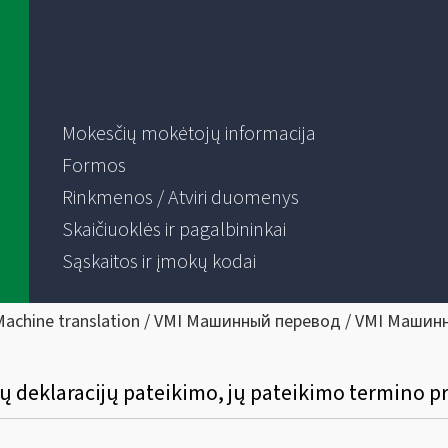
Mokesčių mokėtojų informacija
Formos
Rinkmenos / Atviri duomenys
Skaičiuoklės ir pagalbininkai
Sąskaitos ir įmokų kodai
Machine translation / VMI Машинный перевод / VMI Машин