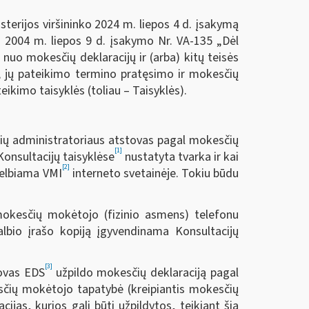
terijos viršininko 2024 m. liepos 4 d. įsakymą
ko 2004 m. liepos 9 d. įsakymo Nr. VA-135 „Dėl
uo mokesčių deklaracijų ir (arba) kitų teisės
 jų pateikimo termino pratęsimo ir mokesčių
ikimo taisyklės (toliau – Taisyklės).
čių administratoriaus atstovas pagal mokesčių
[1]
onsultacijų taisyklėse
nustatyta tvarka ir kai
[2]
skelbiama VMI
interneto svetainėje. Tokiu būdu
 mokesčių mokėtojo (fizinio asmens) telefonu
kalbio įrašo kopiją įgyvendinama Konsultacijų
[3]
tovas EDS
užpildo mokesčių deklaraciją pagal
esčių mokėtojo tapatybė (kreipiantis mokesčių
cijas, kurios gali būti užpildytos, teikiant šią