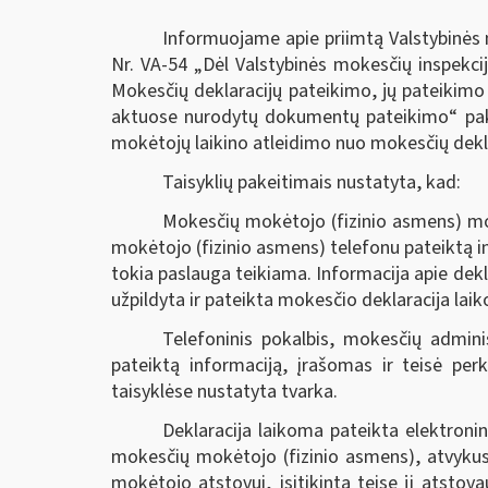
Informuojame apie priimtą Valstybinės m
Nr. VA-54 „Dėl Valstybinės mokesčių inspekcij
Mokesčių deklaracijų pateikimo, jų pateikimo
aktuose nurodytų dokumentų pateikimo“ pake
mokėtojų laikino atleidimo nuo mokesčių deklar
Taisyklių pakeitimais nustatyta, kad:
Mokesčių mokėtojo (fizinio asmens) mok
mokėtojo (fizinio asmens) telefonu pateiktą i
tokia paslauga teikiama. Informacija apie dekla
užpildyta ir pateikta mokesčio deklaracija lai
Telefoninis pokalbis, mokesčių admini
pateiktą informaciją, įrašomas ir teisė perk
taisyklėse nustatyta tvarka.
Deklaracija laikoma pateikta elektroni
mokesčių mokėtojo (fizinio asmens), atvykusi
mokėtojo atstovui, įsitikinta teise jį atstovau