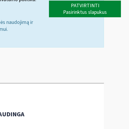
PATVIRTINTI
Pasirinktus slapukus
nės naudojimą ir
mui.
AUDINGA