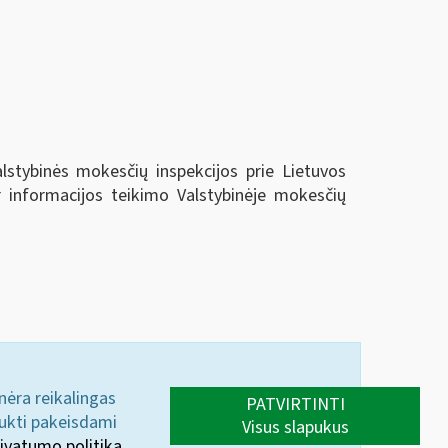
alstybinės mokesčių inspekcijos prie Lietuvos
r informacijos teikimo Valstybinėje mokesčių
 nėra reikalingas
PATVIRTINTI
aukti pakeisdami
Visus slapukus
ivatumo politika.