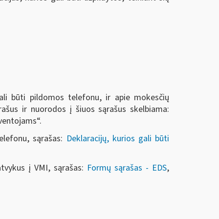
li būti pildomos telefonu, ir apie mokesčių
rašus ir nuorodos į šiuos sąrašus skelbiama:
gyventojams“.
elefonu, sąrašas:
Deklaracijų, kurios gali būti
atvykus į VMI, sąrašas:
Formų sąrašas - EDS
,