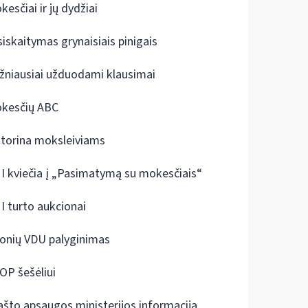
kesčiai ir jų dydžiai
siskaitymas grynaisiais pinigais
žniausiai užduodami klausimai
kesčių ABC
ktorina moksleiviams
I kviečia į „Pasimatymą su mokesčiais“
I turto aukcionai
onių VDU palyginimas
OP šešėliui
ašto apsaugos ministerijos informacija