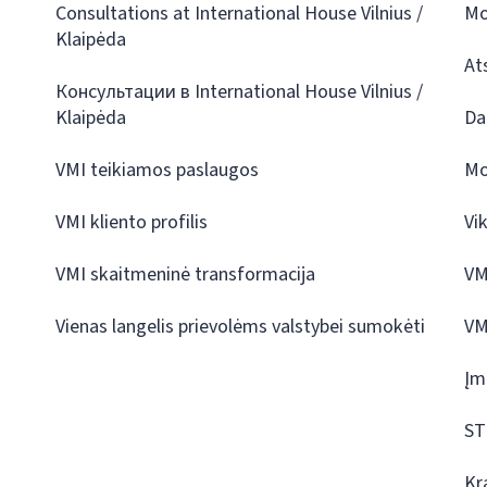
Consultations at International House Vilnius /
Mo
Klaipėda
At
Консультации в International House Vilnius /
Klaipėda
Da
VMI teikiamos paslaugos
Mo
VMI kliento profilis
Vi
VMI skaitmeninė transformacija
VM
Vienas langelis prievolėms valstybei sumokėti
VM
Įm
ST
Kr