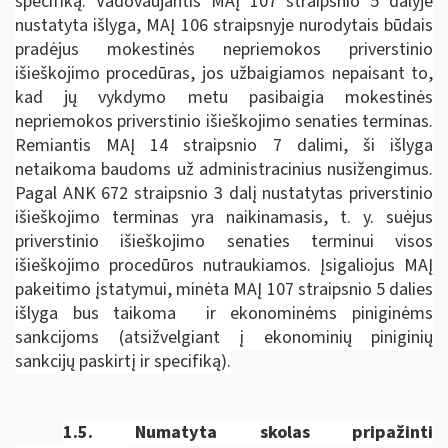
specifiką. Vadovaujantis MAĮ 107 straipsnio 5 dalyje
nustatyta išlyga, MAĮ 106 straipsnyje nurodytais būdais
pradėjus mokestinės nepriemokos priverstinio
išieškojimo procedūras, jos užbaigiamos nepaisant to,
kad jų vykdymo metu pasibaigia mokestinės
nepriemokos priverstinio išieškojimo senaties terminas.
Remiantis MAĮ 14 straipsnio 7 dalimi, ši išlyga
netaikoma baudoms už administracinius nusižengimus.
Pagal ANK 672 straipsnio 3 dalį nustatytas priverstinio
išieškojimo terminas yra naikinamasis, t. y. suėjus
priverstinio išieškojimo senaties terminui visos
išieškojimo procedūros nutraukiamos. Įsigaliojus MAĮ
pakeitimo įstatymui, minėta MAĮ 107 straipsnio 5 dalies
išlyga bus taikoma ir ekonominėms piniginėms
sankcijoms (atsižvelgiant į ekonominių piniginių
sankcijų paskirtį ir specifiką).
1.5.
Numatyta skolas pripažinti