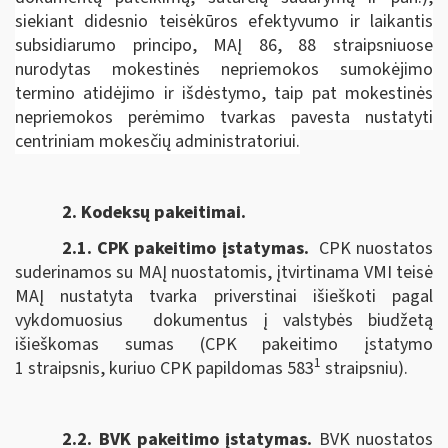
siekiant didesnio teisėkūros efektyvumo ir laikantis
subsidiarumo principo, MAĮ 86, 88 straipsniuose
nurodytas mokestinės nepriemokos sumokėjimo
termino atidėjimo ir išdėstymo, taip pat mokestinės
nepriemokos perėmimo tvarkas pavesta nustatyti
centriniam mokesčių administratoriui.
2. Kodeksų pakeitimai.
2.1. CPK pakeitimo įstatymas
.
CPK nuostatos
suderinamos su MAĮ nuostatomis, įtvirtinama VMI teisė
MAĮ nustatyta tvarka priverstinai išieškoti pagal
vykdomuosius dokumentus į valstybės biudžetą
išieškomas sumas (CPK pakeitimo įstatymo
1
1 straipsnis, kuriuo CPK papildomas 583
straipsniu).
2.2. BVK pakeitimo įstatymas.
BVK nuostatos