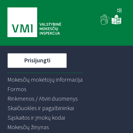
Prisijungti
Mokesčių mokėtojų informacija
Formos
Rinkmenos / Atviri duomenys
Skaičiuoklės ir pagalbininkai
Sąskaitos ir įmokų kodai
Mokesčių žinynas