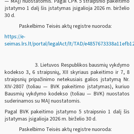
— MAĮ) nuostatomis. Pagal CPK 5 straipsnio pakeitimo
įstatymo 1 dalį šis įstatymas įsigalioja 2026 m. birželio
30 d.
Paskelbimo Teisės aktų registre nuoroda:
https://e-
seimas.lrs.lt/portal/legalAct/lt/TAD/e4857673338a11efb
3. Lietuvos Respublikos bausmių vykdymo
kodekso 3, 6 straipsnių, XII skyriaus pakeitimo ir 7, 8
straipsnių pripažinimo netekusiais galios įstatymą Nr.
XIV-2807 (toliau — BVK pakeitimo įstatymas), kuriuo
Bausmių vykdymo kodekso (toliau — BVK) nuostatos
suderinamos su MAĮ nuostatomis.
Pagal BVK pakeitimo įstatymo 5 straipsnio 1 dalį šis
įstatymas įsigalioja 2026 m. birželio 30 d.
Paskelbimo Teisės aktų registre nuoroda: