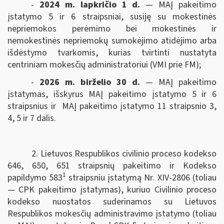
-
2024 m. lapkričio 1 d.
— MAĮ pakeitimo
įstatymo 5 ir 6 straipsniai, susiję su mokestinės
nepriemokos perėmimo bei mokestinės ir
nemokestinės nepriemokų sumokėjimo atidėjimo arba
išdėstymo tvarkomis, kurias tvirtinti nustatyta
centriniam mokesčių administratoriui (VMI prie FM);
-
2026 m. birželio 30 d.
— MAĮ pakeitimo
įstatymas, išskyrus MAĮ pakeitimo įstatymo 5 ir 6
straipsnius ir MAĮ pakeitimo įstatymo 11 straipsnio 3,
4, 5 ir 7 dalis.
2. Lietuvos Respublikos civilinio proceso kodekso
646, 650, 651 straipsnių pakeitimo ir Kodekso
1
papildymo 583
straipsniu įstatymą Nr. XIV-2806 (toliau
— CPK pakeitimo įstatymas), kuriuo Civilinio proceso
kodekso nuostatos suderinamos su Lietuvos
Respublikos mokesčių administravimo įstatymo (toliau