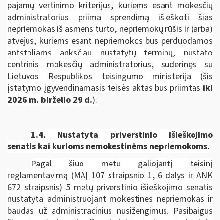
pajamų vertinimo kriterijus, kuriems esant mokesčių
administratorius priima sprendimą išieškoti šias
nepriemokas iš asmens turto, nepriemokų rūšis ir (arba)
atvejus, kuriems esant nepriemokos bus perduodamos
antstoliams anksčiau nustatytų terminų, nustato
centrinis mokesčių administratorius, suderinęs su
Lietuvos Respublikos teisingumo ministerija
(šis
įstatymo įgyvendinamasis teisės aktas bus priimtas
iki
2026 m. birželio 29 d.
).
1.4. Nustatyta priverstinio išieškojimo
senatis kai kurioms nemokestinėms nepriemokoms.
Pagal šiuo metu galiojantį teisinį
reglamentavimą (MAĮ 107 straipsnio 1, 6 dalys ir ANK
672 straipsnis) 5 metų priverstinio išieškojimo senatis
nustatyta administruojant mokestines nepriemokas ir
baudas už administracinius nusižengimus. Pasibaigus