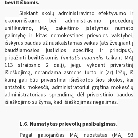
beviltiškomis.
Siekiant skolų administravimo efektyvumo ir
ekonomiškumo bei administravimo procedūrų
unifikavimo, MAĮ pakeitimo įstatymas numato
galimybę ir kitas nemokestines prievoles valstybei,
išskyrus baudas už nusikalstamas veikas (atsižvelgiant į
baudžiamosios justicijos specifiką ir principus),
pripažinti beviltiškomis (
mutatis mutandis
taikant MAĮ
113 straipsnio 2 dalį), jeigu vykdant priverstinį
išieškojimą, nerandama asmens turto ir (ar) lėšų, iš
kurių gali būti priverstinai išieškotos šios skolos, kai
antstolis mokesčių administratoriui grąžina mokesčių
administratoriaus sprendimą dėl priverstinio baudos
išieškojimo su žyma, kad išieškojimas negalimas.
1.6.
Numatytas prievolių pasibaigimas.
Pagal galiojančias MAĮ nuostatas (MAĮ 93