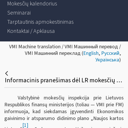
Mokesčių kalendorius
Seminarai
Tarptautinis apmokestinimas
Kontaktai / Apklausa
VMI Machine translation / VMI Машинный перевод /
VMI Машинний переклад (
English
,
Русский
,
Українська
)
Informacinis pranešimas dėl LR mokesčių administravimo įstatymo ir kitų teisės aktų pakeitimo
Valstybinė mokesčių inspekcija prie Lietuvos
Respublikos finansų ministerijos (toliau — VMI prie FM)
informuoja, kad s
iekdamas įgyvendinti Ekonomikos
gaivinimo ir atsparumo didinimo plano „Naujos kartos
[1]