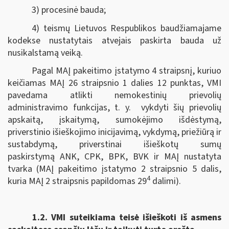
3) procesinė bauda;
4) teismų Lietuvos Respublikos baudžiamajame
kodekse nustatytais atvejais paskirta bauda už
nusikalstamą veiką.
Pagal MAĮ pakeitimo įstatymo 4 straipsnį, kuriuo
keičiamas MAĮ 26 straipsnio 1 dalies 12 punktas, VMI
pavedama atlikti nemokestinių prievolių
administravimo funkcijas, t. y. vykdyti šių prievolių
apskaitą, įskaitymą, sumokėjimo išdėstymą,
priverstinio išieškojimo inicijavimą, vykdymą, priežiūrą ir
sustabdymą, priverstinai išieškotų sumų
paskirstymą ANK, CPK, BPK, BVK ir MAĮ nustatyta
tvarka (MAĮ pakeitimo įstatymo 2 straipsnio 5 dalis,
4
kuria MAĮ 2 straipsnis papildomas 29
dalimi).
1.2.
VMI suteikiama teisė išieškoti iš asmens