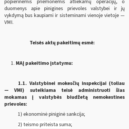
popierinėmis priemonėmis atliekamų operacijų, o
duomenys apie pinigines prievoles valstybei ir jų
vykdymą bus kaupiami ir sisteminami vienoje vietoje —
VMI.
Teisės aktų pakeitimų esmė:
MAĮ pakeitimo įstatymu:
1.1.
Valstybinei mokesčių inspekcijai (toliau
— VMI) suteikiama
teisė administruoti šias
mokamas į valstybės biudžetą nemokestines
prievoles:
1) ekonominė piniginė sankcija;
2) teismo priteista suma;