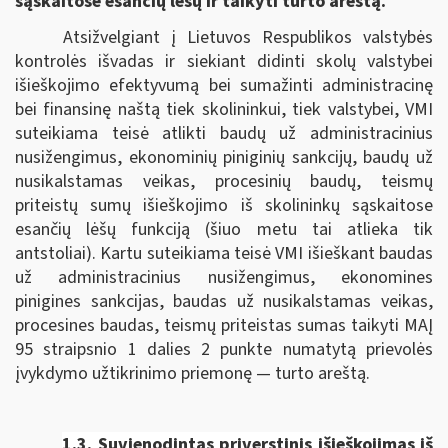
sąskaitose esančių lėšų ir taikyti turto areštą.
Atsižvelgiant į Lietuvos Respublikos valstybės
kontrolės išvadas ir siekiant didinti skolų valstybei
išieškojimo efektyvumą bei sumažinti administracinę
bei finansinę naštą tiek skolininkui, tiek valstybei, VMI
suteikiama teisė atlikti baudų už administracinius
nusižengimus, ekonominių piniginių sankcijų, baudų už
nusikalstamas veikas, procesinių baudų, teismų
priteistų sumų išieškojimo iš skolininkų sąskaitose
esančių lėšų funkciją (šiuo metu tai atlieka tik
antstoliai). Kartu suteikiama teisė VMI išieškant baudas
už administracinius nusižengimus, ekonomines
pinigines sankcijas, baudas už nusikalstamas veikas,
procesines baudas, teismų priteistas sumas taikyti MAĮ
95 straipsnio 1 dalies 2 punkte numatytą prievolės
įvykdymo užtikrinimo priemonę — turto areštą.
1.3. Suvienodintas p
riverstinis išieškojimas iš