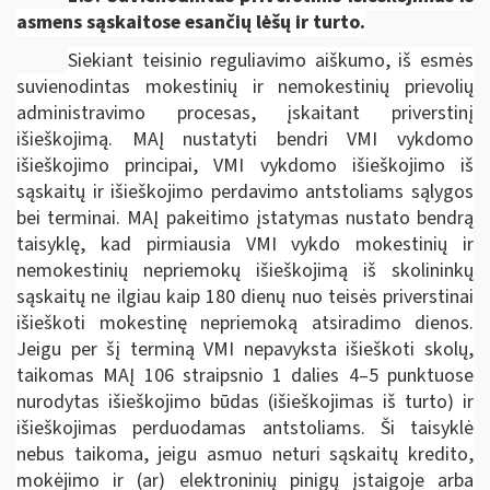
asmens sąskaitose esančių lėšų ir turto.
Siekiant teisinio reguliavimo aiškumo, iš esmės
suvienodintas mokestinių ir nemokestinių prievolių
administravimo procesas, įskaitant priverstinį
išieškojimą. MAĮ nustatyti bendri VMI vykdomo
išieškojimo principai, VMI vykdomo išieškojimo iš
sąskaitų ir išieškojimo perdavimo antstoliams sąlygos
bei terminai. MAĮ pakeitimo įstatymas nustato bendrą
taisyklę, kad pirmiausia VMI vykdo mokestinių ir
nemokestinių nepriemokų išieškojimą iš skolininkų
sąskaitų ne ilgiau kaip 180 dienų nuo teisės priverstinai
išieškoti mokestinę nepriemoką atsiradimo dienos.
Jeigu per šį terminą VMI nepavyksta išieškoti skolų,
taikomas MAĮ 106 straipsnio 1 dalies 4–5 punktuose
nurodytas išieškojimo būdas (išieškojimas iš turto) ir
išieškojimas perduodamas antstoliams. Ši taisyklė
nebus taikoma, jeigu asmuo neturi sąskaitų kredito,
mokėjimo ir (ar) elektroninių pinigų įstaigoje arba