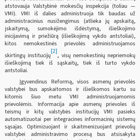
atstovauja Valstybinė mokesčių inspekcija (toliau —
VMI). VMI iš dalies administruoja tik baudas už
administracinius nusižengimus (atlieka jų apskaitą,
įskaitymą, sumokėjimo išdėstymą, išieškojimo
inicijavimą ir priežiūrą (išieškojimą vykdo antstoliai),
kitos nemokestinės prievolės administruojamos
[2]
skirtingų institucijų
, visų nemokestinių nepriemokų
išieškojimą tiek iš sąskaitų, tiek iš turto vykdo
antstoliai.
Įgyvendinus Reformą, visos asmenų prievolės
valstybei bus apskaitomos ir išieškomos kartu su
kitomis šiuo metu VMI administruojamomis
prievolėmis. Informacija apie asmenų prievoles iš
teismų ir kitų valstybės institucijų VMI pasieks
automatizuotai per integracines informacinių sistemų
sąsajas. Optimizuojant ir skaitmenizuojant prievolių
valstybei administravimo procesą bus atsisakyta