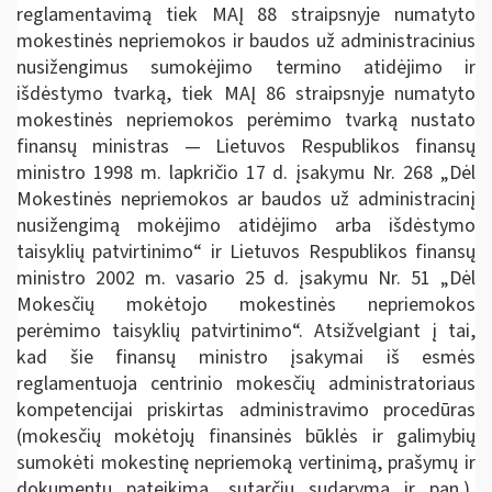
reglamentavimą tiek MAĮ 88 straipsnyje numatyto
mokestinės nepriemokos ir baudos už administracinius
nusižengimus sumokėjimo termino atidėjimo ir
išdėstymo tvarką, tiek MAĮ 86 straipsnyje numatyto
mokestinės nepriemokos perėmimo tvarką nustato
finansų ministras — Lietuvos Respublikos finansų
ministro 1998 m. lapkričio 17 d. įsakymu Nr. 268 „Dėl
Mokestinės nepriemokos ar baudos už administracinį
nusižengimą mokėjimo atidėjimo arba išdėstymo
taisyklių patvirtinimo“ ir Lietuvos Respublikos finansų
ministro 2002 m. vasario 25 d. įsakymu Nr. 51 „Dėl
Mokesčių mokėtojo mokestinės nepriemokos
perėmimo taisyklių patvirtinimo“. Atsižvelgiant į tai,
kad šie finansų ministro įsakymai iš esmės
reglamentuoja centrinio mokesčių administratoriaus
kompetencijai priskirtas administravimo procedūras
(mokesčių mokėtojų finansinės būklės ir galimybių
sumokėti mokestinę nepriemoką vertinimą, prašymų ir
dokumentų pateikimą, sutarčių sudarymą ir pan.),