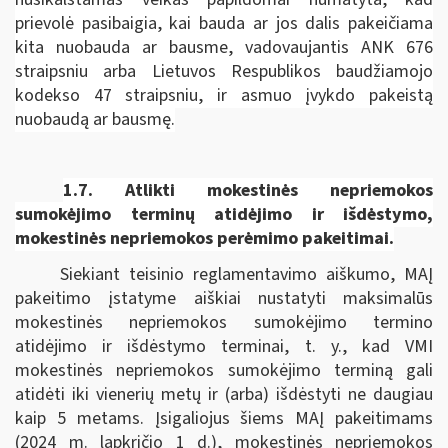
prievolė pasibaigia, kai bauda ar jos dalis pakeičiama
kita nuobauda ar bausme, vadovaujantis ANK 676
straipsniu arba Lietuvos Respublikos baudžiamojo
kodekso 47 straipsniu, ir asmuo įvykdo pakeistą
nuobaudą ar bausmę.
1.7.
Atlikti mokestinės nepriemokos
sumokėjimo terminų atidėjimo ir išdėstymo,
mokestinės nepriemokos perėmimo pakeitimai.
Siekiant teisinio reglamentavimo aiškumo, MAĮ
pakeitimo įstatyme aiškiai nustatyti maksimalūs
mokestinės nepriemokos sumokėjimo termino
atidėjimo ir išdėstymo terminai, t. y., kad VMI
mokestinės nepriemokos sumokėjimo terminą gali
atidėti iki vienerių metų ir (arba) išdėstyti ne daugiau
kaip 5 metams. Įsigaliojus šiems MAĮ pakeitimams
(2024 m. lapkričio 1 d.), mokestinės nepriemokos