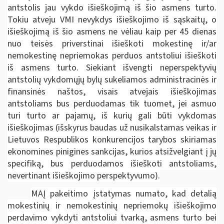
antstolis jau vykdo išieškojimą iš šio asmens turto.
Tokiu atveju VMI nevykdys išieškojimo iš sąskaitų, o
išieškojimą iš šio asmens ne vėliau kaip per 45 dienas
nuo teisės priverstinai išieškoti mokestinę ir/ar
nemokestinę nepriemokas perduos antstoliui išieškoti
iš asmens turto. Siekiant išvengti neperspektyvių
antstolių vykdomųjų bylų sukeliamos administracinės ir
finansinės naštos, visais atvejais išieškojimas
antstoliams bus perduodamas tik tuomet, jei asmuo
turi turto ar pajamų, iš kurių gali būti vykdomas
išieškojimas (išskyrus baudas už nusikalstamas veikas ir
Lietuvos Respublikos konkurencijos tarybos skiriamas
ekonomines pinigines sankcijas, kurios atsižvelgiant į jų
specifiką, bus perduodamos išieškoti antstoliams,
nevertinant išieškojimo perspektyvumo).
MAĮ pakeitimo įstatymas numato, kad detalią
mokestinių ir nemokestinių nepriemokų išieškojimo
perdavimo vykdyti antstoliui tvarką, asmens turto bei