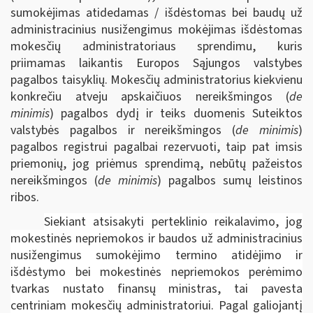
sumokėjimas atidedamas / išdėstomas bei baudų už
administracinius nusižengimus mokėjimas išdėstomas
mokesčių administratoriaus sprendimu, kuris
priimamas laikantis Europos Sąjungos valstybes
pagalbos taisyklių. Mokesčių administratorius kiekvienu
konkrečiu atveju apskaičiuos nereikšmingos (
de
minimis
) pagalbos dydį ir teiks duomenis Suteiktos
valstybės pagalbos ir nereikšmingos (
de minimis
)
pagalbos registrui pagalbai rezervuoti, taip pat imsis
priemonių, jog priėmus sprendimą, nebūtų pažeistos
nereikšmingos (
de minimis
) pagalbos sumų leistinos
ribos.
Siekiant atsisakyti perteklinio reikalavimo, jog
mokestinės nepriemokos ir baudos už administracinius
nusižengimus sumokėjimo termino atidėjimo ir
išdėstymo bei mokestinės nepriemokos perėmimo
tvarkas nustato finansų ministras, tai pavesta
centriniam mokesčių administratoriui. Pagal galiojantį