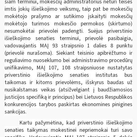
šiam terminui, mokesčių administratorius neturi teisės
imtis jokių išieškojimo veiksmų, taip pat be mokesčių
mokėtojo prašymo ar sutikimo įskaityti mokesčių
mokėtojo turimos mokesčio permokos (skirtumo)
nesumokėtai prievolei padengti. Suėjus priverstinio
išieškojimo senaties terminui, prievolė pasibaigia,
vadovaujantis MAĮ 93 straipsnio 1 dalies 8 punktu
(prievolė nurašoma). Siekiant teisinio apibrėžtumo ir
reguliavimo nuoseklumo bei administravimo procedūrų
unifikavimo, MAĮ 107, 108 straipsniuose nustatytas
priverstinio išieškojimo senaties institutas bus
taikomas ir kitoms prievolėms, išskyrus baudas už
nusikalstamas veikas (atsižvelgiant į baudžiamosios
justicijos specifiką ir principus) bei Lietuvos Respublikos
konkurencijos tarybos paskirtas ekonomines pinigines
sankcijas.
Kartu pažymėtina, kad priverstinio išieškojimo
senaties taikymas mokestinei nepriemokai turi savo