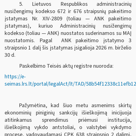
5. Lietuvos Respublikos administracinių
nusižengimų kodekso 672 ir 676 straipsnių pakeitimo
įstatymas Nr. XIV-2809 (toliau — ANK pakeitimo
įstatymas), kuriuo Administracinių nusižengimų
kodekso (toliau — ANK) nuostatos suderinamos su MAĮ
nuostatomis. Pagal ANK pakeitimo įstatymo 3
straipsnio 1 dalį šis įstatymas įsigalioja 2026 m. birželio
30 d.
Paskelbimo Teisės aktų registre nuoroda:
https://e-
seimas.lrs.lt/portal/legalAct/lt/TAD/58b54f12338c11efb
Pažymėtina, kad šiuo metu asmenims skirtų
ekonominių piniginių sankcijų išieškojimą inicijuoja
atitinkamus sprendimus priėmusi institucija,
išieškojimą vykdo antstoliai, o valstybei vykdymo
procese, vadovaudamasi CPK 638 straipsnio 2 dalimi,