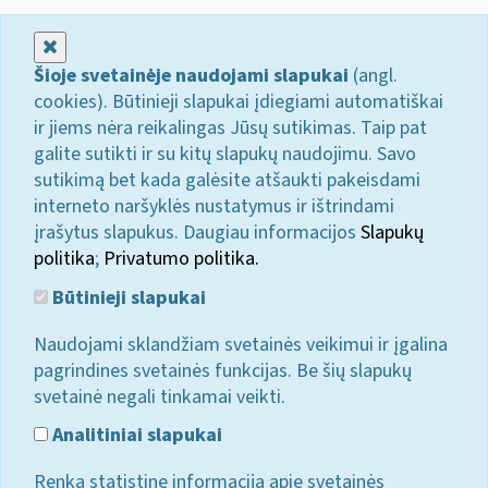
Uždaryti
Šioje svetainėje naudojami slapukai
(angl.
cookies). Būtinieji slapukai įdiegiami automatiškai
ir jiems nėra reikalingas Jūsų sutikimas. Taip pat
galite sutikti ir su kitų slapukų naudojimu. Savo
sutikimą bet kada galėsite atšaukti pakeisdami
interneto naršyklės nustatymus ir ištrindami
įrašytus slapukus. Daugiau informacijos
Slapukų
politika
;
Privatumo politika.
Būtinieji slapukai
Naudojami sklandžiam svetainės veikimui ir įgalina
pagrindines svetainės funkcijas. Be šių slapukų
svetainė negali tinkamai veikti.
Analitiniai slapukai
Renka statistinę informaciją apie svetainės