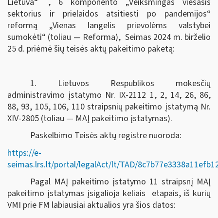
Lietuva“
, 6 komponento „Veiksmingas viešasis
sektorius ir prielaidos atsitiesti po pandemijos“
reformą „Vienas langelis prievolėms valstybei
sumokėti“ (toliau — Reforma), Seimas
2024 m. birželio
25 d.
priėmė šių teisės aktų pakeitimo paketą:
1. Lietuvos Respublikos mokesčių
administravimo įstatymo Nr. IX-2112 1, 2, 14, 26, 86,
88, 93, 105, 106, 110 straipsnių pakeitimo įstatymą Nr.
XIV-2805 (toliau — MAĮ pakeitimo įstatymas).
Paskelbimo Teisės aktų registre nuoroda:
https://e-
seimas.lrs.lt/portal/legalAct/lt/TAD/8c7b77e3338a11efb
Pagal MAĮ pakeitimo įstatymo 11 straipsnį MAĮ
pakeitimo įstatymas įsigalioja keliais etapais, iš kurių
VMI prie FM labiausiai aktualios yra šios datos: