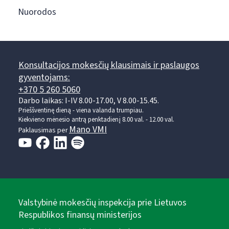
Nuorodos
Konsultacijos mokesčių klausimais ir paslaugos
gyventojams:
+370 5 260 5060
Darbo laikas: I-IV 8.00-17.00, V 8.00-15.45.
Prieššventinę dieną - viena valanda trumpiau.
Kiekvieno mėnesio antrą penktadienį 8.00 val. - 12.00 val.
Mano VMI
Paklausimas per
Valstybinė mokesčių inspekcija prie Lietuvos
Respublikos finansų ministerijos