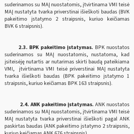
suderinamos su MAĮ nuostatomis, įtvirtinama VMI teisė
MAĮ nustatyta tvarka priverstinai išieškoti baudas (BVK
pakeitimo įstatymo 2 straipsnis, kuriuo keičiamas
BVK 6 straipsnis).
2.3. BPK pakeitimo įstatymas.
B
PK nuostatos
suderinamos su MAĮ nuostatomis,
nustatoma, kad
įsiteisėję nutartis ar nutarimas skirti baudą pateikiama
VMI,
įtvirtinama VMI teisė priverstinai MAĮ nustatyta
tvarka išieškoti baudas (BPK pakeitimo įstatymo 1
straipsnis, kuriuo keičiamas BPK 163 straipsnis).
2.4. ANK pakeitimo įstatymas.
ANK nuostatos
suderinamos su MAĮ nuostatomis, įtvirtinama
VMI teisė
MAĮ nustatyta tvarka priverstinai išieškoti pagal
ANK
paskirtas baudas (ANK pakeitimo įstatymo 2 straipsnis,
kuriuo keičiamas ANK
676 straipsnis).