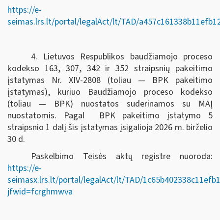
https://e-
seimas.lrs.lt/portal/legalAct/lt/TAD/a457c161338b11efb
4. Lietuvos Respublikos baudžiamojo proceso
kodekso 163, 307, 342 ir 352 straipsnių pakeitimo
įstatymas Nr. XIV-2808 (toliau — BPK pakeitimo
įstatymas), kuriuo Baudžiamojo proceso kodekso
(toliau — BPK) nuostatos suderinamos su MAĮ
nuostatomis. Pagal BPK pakeitimo įstatymo 5
straipsnio 1 dalį šis įstatymas įsigalioja 2026 m. birželio
30 d.
Paskelbimo Teisės aktų registre nuoroda:
https://e-
seimasx.lrs.lt/portal/legalAct/lt/TAD/1c65b402338c11ef
jfwid=fcrghmwva