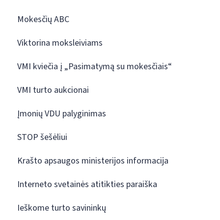
Mokesčių ABC
Viktorina moksleiviams
VMI kviečia į „Pasimatymą su mokesčiais“
VMI turto aukcionai
Įmonių VDU palyginimas
STOP šešėliui
Krašto apsaugos ministerijos informacija
Interneto svetainės atitikties paraiška
Ieškome turto savininkų