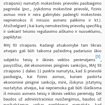
straipsnis) numatyti mokestinės prievolės pasibaigimo
pagrindai (pvz., įvykdoma mokestinė prievolė, fizinis
asmuo mirė ir nėra galimybės padengti mokestinės
nepriemokos iš mirusio asmens palikimo ir kt.).
Atsižvelgiant į kai kurių nemokestinių prievolių specifiką
ir siekiant teisinio reguliavimo aiškumo ir nuoseklumo,
papildytas
MAĮ 93 straipsnis. Kadangi atsakomybė tam tikrais
atvejais gali būti taikoma pažeidimą padariusio ūkio
[3]
subjekto teisių ir ūkinės veiklos perėmėjams
,
pavyzdžiui, dėl ekonominės piniginės sankcijos, MAĮ 93
straipsnio 1 dalies 11 punkte numatyta, kad ši prievolė
pasibaigia, kai fizinis asmuo, kuriam paskirta
ekonominė piniginė sankcija, mirė, išskyrus įstatymų
nustatytus atvejus, kai nepriemoka gali būti išieškoma
iš mirusio asmens teisių ir ūkinės veiklos perėmėjų. Dėl
baudos už administracinius nusižengimus, baudos už
nusikalstamas veikas papildomai numatyta, kad