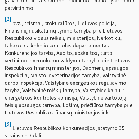
gaivinimo ir atsparumo didinimo plano įvertinimo
patvirtinimo.
[2]
pvz., teismai, prokuratūros, Lietuvos policija,
Finansinių nusikaltimų tyrimo tarnyba prie Lietuvos
Respublikos vidaus reikalų ministerijos, Narkotikų,
tabako ir alkoholio kontrolės departamentas,
Konkurencijos taryba, Audito, apskaitos, turto
vertinimo ir nemokumo valdymo tarnyba prie Lietuvos
Respublikos finansų ministerijos, Duomenų apsaugos
inspekcija, Maisto ir veterinarijos tarnyba, Valstybinė
darbo inspekcija, Valstybinė energetikos reguliavimo
taryba, Valstybinė miškų tarnyba, Valstybinė kainų ir
energetikos kontrolės komisija, Valstybinė vartotojų
teisių apsaugos tarnyba, Lošimų priežiūros tarnyba prie
Lietuvos Respublikos finansų ministerijos ir kt.
[3]
Lietuvos Respublikos konkurencijos įstatymo 35
straipsnio 7 dalis.