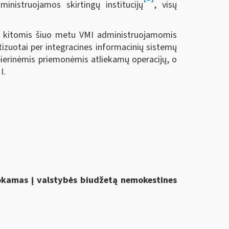
ministruojamos skirtingų institucijų
, visų
su kitomis šiuo metu VMI administruojamomis
tizuotai per integracines informacinių sistemų
pierinėmis priemonėmis atliekamų operacijų, o
I.
mokamas į valstybės biudžetą nemokestines