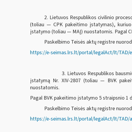
2. Lietuvos Respublikos civilinio proc
(toliau — CPK pakeitimo įstatymas), kuriu
įstatymo (toliau — MAĮ) nuostatomis. Pagal CPK
Paskelbimo Teisės aktų registre nuorod
https://e-seimas.lrs.lt/portal/legalAct/lt/T
3. Lietuvos Respublikos bausmių vykdymo k
įstatymą Nr. XIV-2807 (toliau — BVK pake
nuostatomis.
Pagal BVK pakeitimo įstatymo 5 straipsnio 1 dal
Paskelbimo Teisės aktų registre nuor
https://e-seimas.lrs.lt/portal/legalAct/lt/T