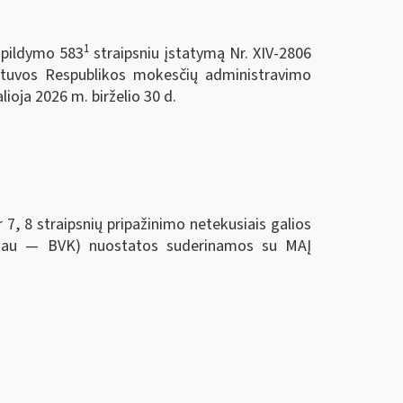
1
papildymo 583
straipsniu įstatymą Nr. XIV-2806
etuvos Respublikos mokesčių administravimo
ioja 2026 m. birželio 30 d.
 straipsnių pripažinimo netekusiais galios
oliau — BVK) nuostatos suderinamos su MAĮ