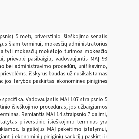
psnis) 5 metų priverstinio išieškojimo senatis
gus šiam terminui, mokesčių administratorius
skaityti mokesčių mokėtojo turimos mokesčio
i, prievolė pasibaigia, vadovaujantis MAĮ 93
umo bei administravimo procedūrų unifikavimo,
s prievolėms, išskyrus baudas už nusikalstamas
encijos tarybos paskirtas ekonomines pinigines
 specifiką. Vadovaujantis MAĮ 107 straipsnio 5
tinio išieškojimo procedūras, jos užbaigiamos
erminas. Remiantis MAĮ 14 straipsnio 7 dalimi,
atytas priverstinio išieškojimo terminas yra
aukiamos. Įsigaliojus MAĮ pakeitimo įstatymui,
nt į ekonominių piniginių sankcijų paskirtį ir