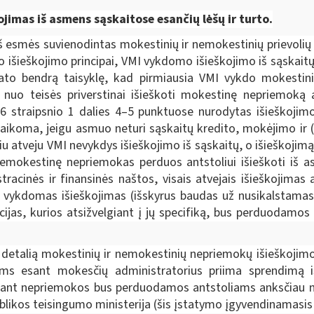
kojimas iš asmens sąskaitose esančių lėšų ir turto.
iš esmės suvienodintas mokestinių ir nemokestinių prievolių 
 išieškojimo principai, VMI vykdomo išieškojimo iš sąskait
ato bendrą taisyklę, kad pirmiausia VMI vykdo mokestini
ų nuo teisės priverstinai išieškoti mokestinę nepriemoką
 straipsnio 1 dalies 4–5 punktuose nurodytas išieškojimo 
ikoma, jeigu asmuo neturi sąskaitų kredito, mokėjimo ir (ar
iu atveju VMI nevykdys išieškojimo iš sąskaitų, o išieškojimą
r nemokestinę nepriemokas perduos antstoliui išieškoti iš a
racinės ir finansinės naštos, visais atvejais išieškojima
ti vykdomas išieškojimas (išskyrus baudas už nusikalstamas
jas, kurios atsižvelgiant į jų specifiką, bus perduodamos 
etalią mokestinių ir nemokestinių nepriemokų išieškojimo
iems esant mokesčių administratorius priima sprendimą 
 esant nepriemokos bus perduodamos antstoliams anksčiau n
blikos teisingumo ministerija
(šis įstatymo įgyvendinamasis