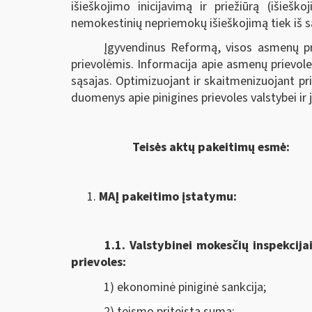
išieškojimo inicijavimą ir priežiūrą (išieš
nemokestinių nepriemokų išieškojimą tiek iš sąs
Įgyvendinus Reformą, visos asmenų pr
prievolėmis. Informacija apie asmenų prievole
sąsajas. Optimizuojant ir skaitmenizuojant p
duomenys apie pinigines prievoles valstybei ir
Teisės aktų pakeitimų esmė:
MAĮ pakeitimo įstatymu:
1.1.
Valstybinei mokesčių inspekcija
prievoles:
1) ekonominė piniginė sankcija;
2) teismo priteista suma;