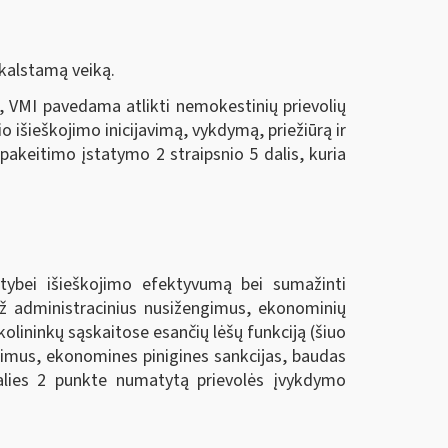
kalstamą veiką.
, VMI pavedama atlikti nemokestinių prievolių
o išieškojimo inicijavimą, vykdymą, priežiūrą ir
akeitimo įstatymo 2 straipsnio 5 dalis, kuria
lstybei išieškojimo efektyvumą bei sumažinti
 už administracinius nusižengimus, ekonominių
kolininkų sąskaitose esančių lėšų funkciją (šiuo
ngimus, ekonomines pinigines sankcijas, baudas
dalies 2 punkte numatytą prievolės įvykdymo