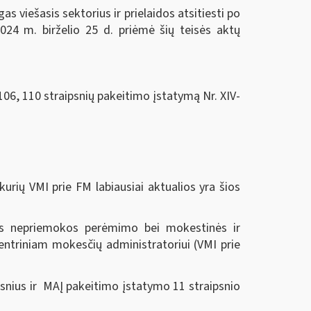
 viešasis sektorius ir prielaidos atsitiesti po
024 m. birželio 25 d.
priėmė šių teisės aktų
106, 110 straipsnių pakeitimo įstatymą Nr. XIV-
urių VMI prie FM labiausiai aktualios yra šios
nės nepriemokos perėmimo bei mokestinės ir
ntriniam mokesčių administratoriui (VMI prie
snius ir MAĮ pakeitimo įstatymo 11 straipsnio