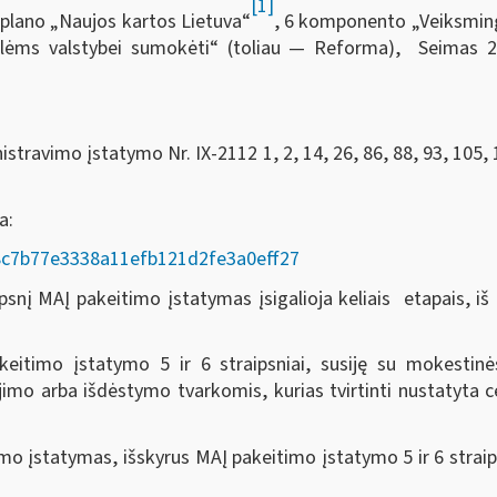
[1]
plano „Naujos kartos Lietuva“
, 6 komponento „Veiksmingas
volėms valstybei sumokėti“ (toliau — Reforma), Seimas
2
travimo įstatymo Nr. IX-2112 1, 2, 14, 26, 86, 88, 93, 105, 
da:
AD/8c7b77e3338a11efb121d2fe3a0eff27
nį MAĮ pakeitimo įstatymas įsigalioja keliais etapais, iš k
eitimo įstatymo 5 ir 6 straipsniai, susiję su mokesti
o arba išdėstymo tvarkomis, kurias tvirtinti nustatyta ce
o įstatymas, išskyrus MAĮ pakeitimo įstatymo 5 ir 6 straip