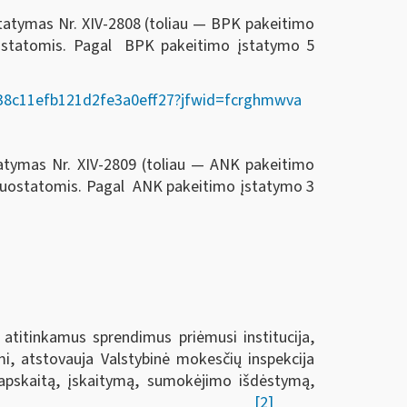
statymas Nr. XIV-2808 (toliau — BPK pakeitimo
ostatomis. Pagal BPK pakeitimo įstatymo 5
02338c11efb121d2fe3a0eff27?jfwid=fcrghmwva
tatymas Nr. XIV-2809 (toliau — ANK pakeitimo
 nuostatomis. Pagal ANK pakeitimo įstatymo 3
 atitinkamus sprendimus priėmusi institucija,
i, atstovauja Valstybinė mokesčių inspekcija
ų apskaitą, įskaitymą, sumokėjimo išdėstymą,
[2]