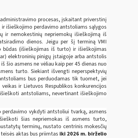
administravimo procesas, įskaitant priverstinį
ų ir išieškojimo perdavimo antstoliams sąlygos
ų ir nemokestinių nepriemokų išieškojimą iš
 atsiradimo dienos. Jeigu per šį terminą VMI
būdas (išieškojimas iš turto) ir išieškojimas
) elektroninių pinigų įstaigoje arba antstolis
 iš šio asmens ne vėliau kaip per 45 dienas nuo
smens turto. Siekiant išvengti neperspektyvių
s antstoliams bus perduodamas tik tuomet, jei
 veikas ir Lietuvos Respublikos konkurencijos
išieškoti antstoliams, nevertinant išieškojimo
 perdavimo vykdyti antstoliui tvarką, asmens
išieškoti šias nepriemokas iš asmens turto,
ustatytų terminų, nustato centrinis mokesčių
 teisės aktas bus priimtas
iki 2026 m. birželio