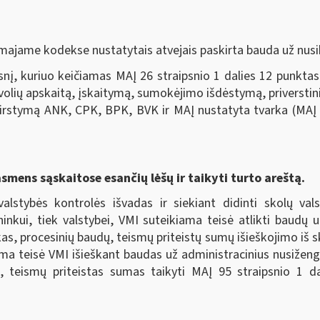
majame kodekse nustatytais atvejais paskirta bauda už nusi
nį, kuriuo keičiamas MAĮ 26 straipsnio 1 dalies 12 punktas
evolių apskaitą, įskaitymą, sumokėjimo išdėstymą, priverstini
irstymą ANK, CPK, BPK, BVK ir MAĮ nustatyta tvarka (MAĮ p
asmens sąskaitose esančių lėšų ir taikyti turto areštą.
valstybės kontrolės išvadas ir siekiant didinti skolų va
ininkui, tiek valstybei, VMI suteikiama teisė atlikti baudų
as, procesinių baudų, teismų priteistų sumų išieškojimo iš s
kiama teisė VMI išieškant baudas už administracinius nusiže
, teismų priteistas sumas taikyti MAĮ 95 straipsnio 1 