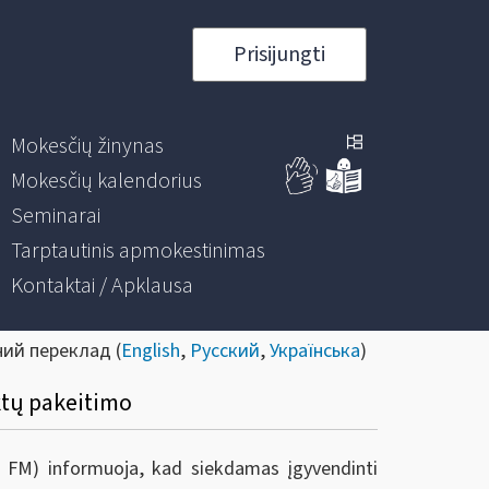
Prisijungti
Mokesčių žinynas
Mokesčių kalendorius
Seminarai
Tarptautinis apmokestinimas
Kontaktai / Apklausa
ний переклад (
English
,
Русский
,
Українська
)
ktų pakeitimo
ie FM) informuoja, kad s
iekdamas įgyvendinti