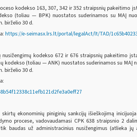
oceso kodekso 163, 307, 342 ir 352 straipsnių pakeitimo į
odekso (toliau — BPK) nuostatos suderinamos su MAĮ nu
. birželio 30 d.
da:
https://e-seimasx.lrs.lt/portal/legalAct/lt/TAD/1c65b4
ių nusižengimų kodekso 672 ir 676 straipsnių pakeitimo įs
imų kodekso (toliau — ANK) nuostatos suderinamos su MAĮ
. birželio 30 d.
a:
AD/58b54f12338c11efb121d2fe3a0eff27
rtų ekonominių piniginių sankcijų išieškojimą inicijuoja
ykdymo procese, vadovaudamasi CPK 638 straipsnio 2 dalim
 tik baudas už administracinius nusižengimus (atlieka j