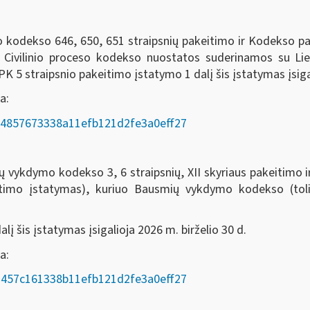
eso kodekso 646, 650, 651 straipsnių pakeitimo ir Kodekso 
o Civilinio proceso kodekso nuostatos suderinamos su Li
 5 straipsnio pakeitimo įstatymo 1 dalį šis įstatymas įsigal
a:
AD/e4857673338a11efb121d2fe3a0eff27
odekso 3, 6 straipsnių, XII skyriaus pakeitimo ir 7, 8
itimo įstatymas), kuriuo Bausmių vykdymo kodekso (t
į šis įstatymas įsigalioja 2026 m. birželio 30 d.
oda:
AD/a457c161338b11efb121d2fe3a0eff27