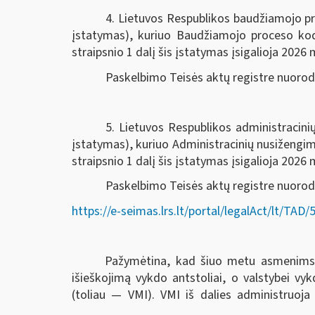
4. Lietuvos Respublikos baudžiamojo pr
įstatymas), kuriuo Baudžiamojo proceso k
straipsnio 1 dalį šis įstatymas įsigalioja 2026 m
Paskelbimo Teisės aktų registre nuoro
5. Lietuvos Respublikos administracin
įstatymas), kuriuo Administracinių nusiženg
straipsnio 1 dalį šis įstatymas įsigalioja 2026 m
Paskelbimo Teisės aktų registre nuorod
https://e-seimas.lrs.lt/portal/legalAct/lt/T
Pažymėtina, kad šiuo metu asmenims ski
išieškojimą vykdo antstoliai, o valstybei v
(toliau — VMI). VMI iš dalies administruoja