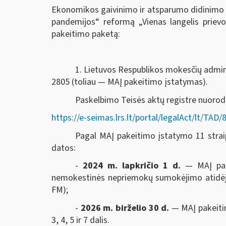
Ekonomikos gaivinimo ir atsparumo didinimo 
pandemijos“ reformą „Vienas langelis prie
pakeitimo paketą:
1. Lietuvos Respublikos mokesčių adminis
2805 (toliau — MAĮ pakeitimo įstatymas).
Paskelbimo Teisės aktų registre nuoro
https://e-seimas.lrs.lt/portal/legalAct/lt/T
Pagal MAĮ pakeitimo įstatymo 11 straips
datos:
-
2024 m. lapkričio 1 d.
— MAĮ pak
nemokestinės nepriemokų sumokėjimo atidėjim
FM);
-
2026 m. birželio 30 d.
— MAĮ pakeitim
3, 4, 5 ir 7 dalis.