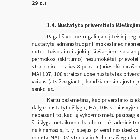
29 d.
).
1.4. Nustatyta priverstinio išieško
Pagal šiuo metu galiojantį teisinį regl
nustatyta administruojant mokestines neprie
neturi teisės imtis jokių išieškojimo veik
permokos (skirtumo) nesumokėtai prievolei p
straipsnio 1 dalies 8 punktu (prievolė nuraš
MAĮ 107, 108 straipsniuose nustatytas privers
veikas (atsižvelgiant į baudžiamosios justici
sankcijas.
Kartu pažymėtina, kad priverstinio išie
dalyje nustatyta išlyga, MAĮ 106 straipsnyje
nepaisant to, kad jų vykdymo metu pasibaigia 
ši išlyga netaikoma baudoms už administraci
naikinamasis, t. y. suėjus priverstinio išieš
minėta MAĮ 107 straipsnio 5 dalies išlyga bus