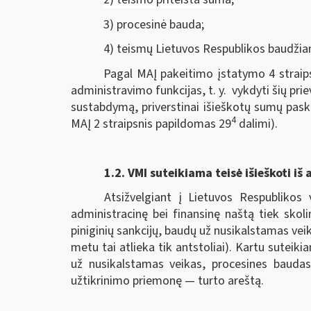
3) procesinė bauda;
4) teismų Lietuvos Respublikos baudžia
Pagal MAĮ pakeitimo įstatymo 4 straips
administravimo funkcijas, t. y. vykdyti šių pri
sustabdymą, priverstinai išieškotų sumų pask
4
MAĮ 2 straipsnis papildomas 29
dalimi).
1.2.
VMI suteikiama teisė išieškoti iš 
Atsižvelgiant į Lietuvos Respublikos 
administracinę bei finansinę naštą tiek skol
piniginių sankcijų, baudų už nusikalstamas veik
metu tai atlieka tik antstoliai). Kartu sutei
už nusikalstamas veikas, procesines baudas
užtikrinimo priemonę — turto areštą.