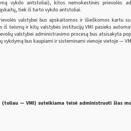
kojimą vykdo antstoliai), kitos nemokestinės prievolės ad
kaitų, tiek iš turto vykdo antstoliai.
ievolės valstybei bus apskaitomos ir išieškomos kartu 
s iš teismų ir kitų valstybės institucijų VMI pasieks automa
rievolių valstybei administravimo procesą bus atsisakyta po
 jų vykdymą bus kaupiami ir sisteminami vienoje vietoje — VM
i (toliau — VMI) suteikiama
teisė administruoti šias 