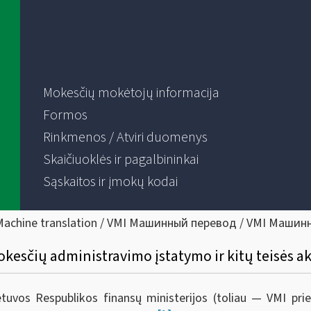
Mokesčių mokėtojų informacija
Formos
Rinkmenos / Atviri duomenys
Skaičiuoklės ir pagalbininkai
Sąskaitos ir įmokų kodai
Machine translation / VMI Машинный перевод / VMI Машин
kesčių administravimo įstatymo ir kitų teisės a
ietuvos Respublikos finansų ministerijos (toliau — VMI pr