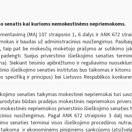
jimo senatis kai kurioms nemokestinėms nepriemokoms.
amentavimą (MAĮ 107 straipsnio 1, 6 dalys ir ANK 672 strai
mokas ir baudas už administracinius nusižengimus. Pasibai
smų, taip pat be mokesčių mokėtojo prašymo ar sutikimo į
adengti. Suėjus priverstinio išieškojimo senaties terminu
oma). Siekiant teisinio apibrėžtumo ir reguliavimo nuosekl
tinio išieškojimo senaties institutas bus taikomas ir kitom
jos specifiką ir principus) bei Lietuvos Respublikos konkur
škojimo senaties taikymas mokestinei nepriemokai turi savo
 nurodytais būdais pradėjus mokestinės nepriemokos privers
mokestinės nepriemokos priverstinio išieškojimo senaties t
nius nusižengimus. Pagal ANK 672 straipsnio 3 dalį nust
kojimo senaties terminui visos išieškojimo procedūros nutr
 taikoma ir ekonominėms piniginėms sankcijoms (atsižvelgia