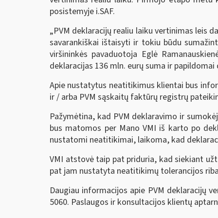
posistemyje i.SAF.
„PVM deklaracijų realiu laiku vertinimas leis d
savarankiškai ištaisyti ir tokiu būdu sumažin
viršininkės pavaduotoja Eglė Ramanauskienė
deklaracijas 136 mln. eurų suma ir papildomai
Apie nustatytus neatitikimus klientai bus infor
ir / arba PVM sąskaitų faktūrų registrų pateik
Pažymėtina, kad PVM deklaravimo ir sumokėjimo
bus matomos per Mano VMI iš karto po deklara
nustatomi neatitikimai, laikoma, kad deklaraci
VMI atstovė taip pat priduria, kad siekiant užt
pat jam nustatyta neatitikimų tolerancijos riba,
Daugiau informacijos apie PVM deklaracijų ve
5060. Paslaugos ir konsultacijos klientų aptar