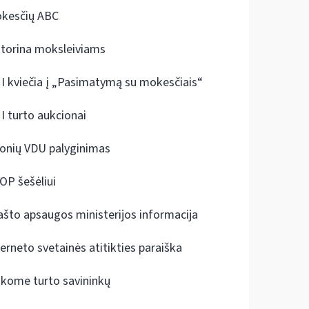
kesčių ABC
ktorina moksleiviams
I kviečia į „Pasimatymą su mokesčiais“
I turto aukcionai
onių VDU palyginimas
OP šešėliui
ašto apsaugos ministerijos informacija
terneto svetainės atitikties paraiška
škome turto savininkų