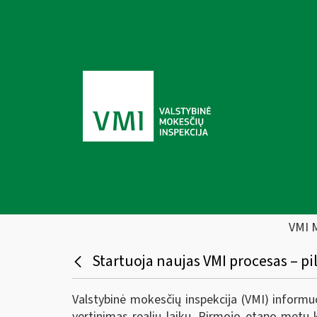
VMI 
Startuoja naujas VMI procesas – pi
Valstybinė mokesčių inspekcija (VMI) informu
vertinimas realiu laiku. Pirmojo etapo metu 