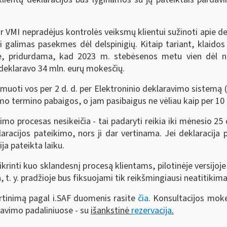
ar VMI nepradėjus kontrolės veiksmų klientui sužinoti apie dek
ti galimas pasekmes dėl delspinigių. Kitaip tariant, klaidos
, pridurdama, kad 2023 m. stebėsenos metu vien dėl nust
 deklaravo 34 mln. eurų mokesčių.
muoti vos per 2 d. d. per Elektroninio deklaravimo sistemą (E
imo termino pabaigos, o jam pasibaigus ne vėliau kaip per 10 
 procesas nesikeičia - tai padaryti reikia iki mėnesio 25 d
cijos pateikimo, nors ji dar vertinama. Jei deklaracija p
ja pateikta laiku.
ikrinti kuo sklandesnį procesą klientams, pilotinėje versijoje
 t. y. pradžioje bus fiksuojami tik reikšmingiausi neatitikimai
rtinimą pagal i.SAF duomenis rasite
čia
. Konsultacijos mok
navimo padaliniuose - su
išankstinė
rezervacija
.