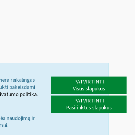
 nėra reikalingas
PATVIRTINTI
aukti pakeisdami
Visus slapukus
ivatumo politika.
PATVIRTINTI
Pasirinktus slapukus
nės naudojimą ir
mui.