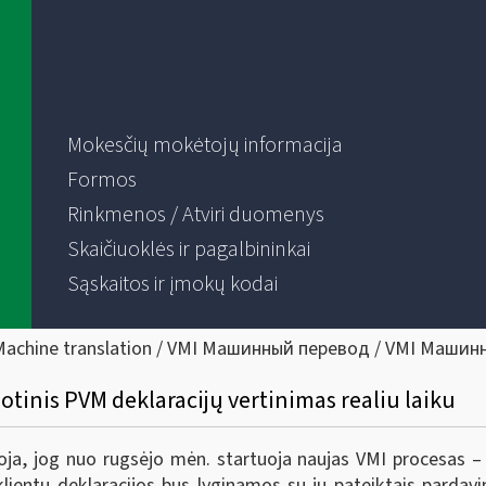
Mokesčių mokėtojų informacija
Formos
Rinkmenos / Atviri duomenys
Skaičiuoklės ir pagalbininkai
Sąskaitos ir įmokų kodai
Machine translation / VMI Машинный перевод / VMI Машин
lotinis PVM deklaracijų vertinimas realiu laiku
oja, jog nuo rugsėjo mėn. startuoja naujas VMI procesas –
klientų deklaracijos bus lyginamos su jų pateiktais parda