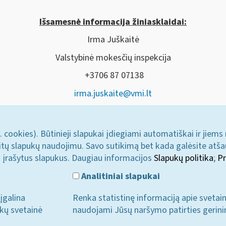
Išsamesnė informacija žiniasklaidai:
Irma Juškaitė
Valstybinė mokesčių inspekcija
+3706 87 07138
irma.juskaite@vmi.lt
. cookies). Būtinieji slapukai įdiegiami automatiškai ir jiems
u kitų slapukų naudojimu. Savo sutikimą bet kada galėsite atš
i įrašytus slapukus. Daugiau informacijos
Slapukų politika
;
Pr
Analitiniai slapukai
įgalina
Renka statistinę informaciją apie svetai
ukų svetainė
naudojami Jūsų naršymo patirties gerini