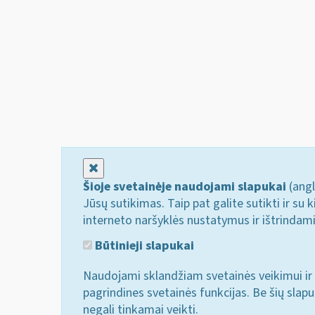
Uždaryti
Šioje svetainėje naudojami slapukai
(angl
Jūsų sutikimas. Taip pat galite sutikti ir s
interneto naršyklės nustatymus ir ištrindam
Būtinieji slapukai
Naudojami sklandžiam svetainės veikimui ir 
pagrindines svetainės funkcijas. Be šių slap
negali tinkamai veikti.