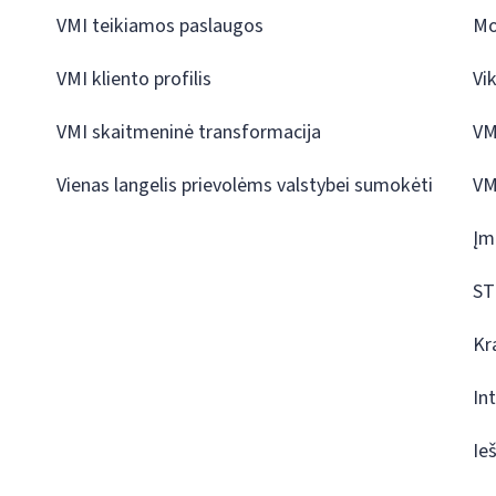
VMI teikiamos paslaugos
Mo
VMI kliento profilis
Vi
VMI skaitmeninė transformacija
VM
Vienas langelis prievolėms valstybei sumokėti
VM
Įm
ST
Kr
In
Ie