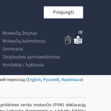
Prisijungti
Mokesčių žinynas
Mokesčių kalendorius
Seminarai
Tarptautinis apmokestinimas
Kontaktai / Apklausa
ний переклад (
English
,
Русский
,
Українська
)
 pridėtinės vertės mokesčio (PVM) deklaracijų
vimų Lietuvoje duomenimis e. sąskaitų faktūrų