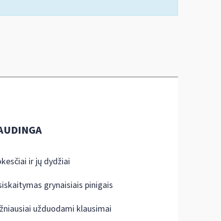
AUDINGA
kesčiai ir jų dydžiai
siskaitymas grynaisiais pinigais
žniausiai užduodami klausimai