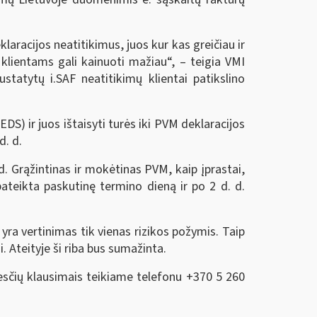
laracijos neatitikimus, juos kur kas greičiau ir
 klientams gali kainuoti mažiau“, – teigia VMI
atytų i.SAF neatitikimų klientai patikslino
DS) ir juos ištaisyti turės iki PVM deklaracijos
d. d.
. Grąžintinas ir mokėtinas PVM, kaip įprastai,
ateikta paskutinę termino dieną ir po 2 d. d.
 yra vertinimas tik vienas rizikos požymis. Taip
. Ateityje ši riba bus sumažinta.
esčių klausimais teikiame telefonu +370 5 260