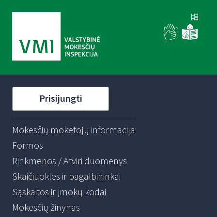
Prisijungti
Mokesčių mokėtojų informacija
Formos
Rinkmenos / Atviri duomenys
Skaičiuoklės ir pagalbininkai
Sąskaitos ir įmokų kodai
Mokesčių žinynas