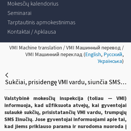
Mokesčių kalendorius
Seminarai
Tarptautinis apmokestinimas
Kontaktai / Apklausa
VMI Machine translation / VMI Машинный перевод /
VMI Машинний переклад (
English
,
Русский
,
Українська
)
Sukčiai, prisidengę VMI vardu, siunčia SMS ir skatina investuoti
Valstybinė mokesčių inspekcija (toliau — VMI)
informuoja, kad užfiksuota atvejų, kai gyventojai
sulaukė sukčių, prisistatančių VMI vardu, trumpųjų
SMS žinučių. Jose gyventojai informuojami apie tai,
kad jiems priklauso parama ir nurodoma nuoroda į