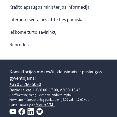
Krašto apsaugos ministerijos informacija
Interneto svetainės atitikties paraiška
Ieškome turto savininkų
Nuorodos
Konsultacijos mokesčių klausimais ir paslaugos
gyventojams:
+370 5 260 5060
Darbo laikas: I-IV 8.00-17.00, V 8.00-15.45.
Prieššventinę dieną - viena valanda trumpiau.
Kiekvieno mėnesio antrą penktadienį 8.00 val. - 12.00 val.
Mano VMI
Paklausimas per