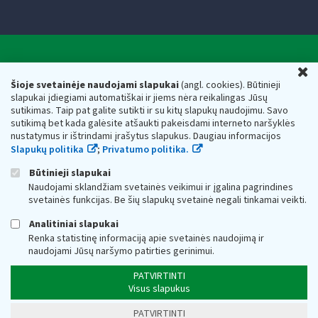
Valstybinė mokesčių inspekcija prie Lietuvos
U
Respublikos finansų ministerijos
Šioje svetainėje naudojami slapukai
(angl. cookies). Būtinieji
slapukai įdiegiami automatiškai ir jiems nėra reikalingas Jūsų
Biudžetinė įstaiga. Juridinio asmens kodas — 188659752,
sutikimas. Taip pat galite sutikti ir su kitų slapukų naudojimu. Savo
adresas: Vasario 16-osios g. 14, 01107 Vilnius, Lietuva, el.paštas:
sutikimą bet kada galėsite atšaukti pakeisdami interneto naršyklės
vmi@vmi.lt
, E. pristatymo dėžutės adresas 188659752
nustatymus ir ištrindami įrašytus slapukus. Daugiau informacijos
Duomenys apie Valstybinę mokesčių inspekciją prie Lietuvos
Slapukų politika
;
Privatumo politika.
Respublikos finansų ministerijos kaupiami ir saugomi Juridinių
asmenų registre
Būtinieji slapukai
Naudojami sklandžiam svetainės veikimui ir įgalina pagrindines
svetainės funkcijas. Be šių slapukų svetainė negali tinkamai veikti.
Analitiniai slapukai
Renka statistinę informaciją apie svetainės naudojimą ir
naudojami Jūsų naršymo patirties gerinimui.
PATVIRTINTI
Visus slapukus
PATVIRTINTI