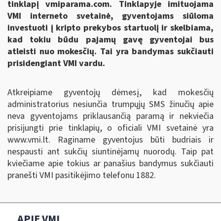
tinklapį vmiparama.com. Tinklapyje imituojama
VMI interneto svetainė, gyventojams siūloma
investuoti į kripto prekybos startuolį ir skelbiama,
kad tokiu būdu pajamų gavę gyventojai bus
atleisti nuo mokesčių. Tai yra bandymas sukčiauti
prisidengiant VMI vardu.
Atkreipiame gyventojų dėmesį, kad mokesčių
administratorius nesiunčia trumpųjų SMS žinučių apie
neva gyventojams priklausančią paramą ir nekviečia
prisijungti prie tinklapių, o oficiali VMI svetainė yra
www.vmi.lt. Raginame gyventojus būti budriais ir
nespausti ant sukčių siuntinėjamų nuorodų. Taip pat
kviečiame apie tokius ar panašius bandymus sukčiauti
pranešti VMI pasitikėjimo telefonu 1882.
APIE VMI