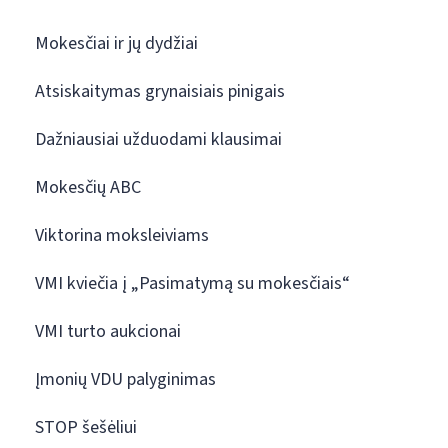
Mokesčiai ir jų dydžiai
Atsiskaitymas grynaisiais pinigais
Dažniausiai užduodami klausimai
Mokesčių ABC
Viktorina moksleiviams
VMI kviečia į „Pasimatymą su mokesčiais“
VMI turto aukcionai
Įmonių VDU palyginimas
STOP šešėliui