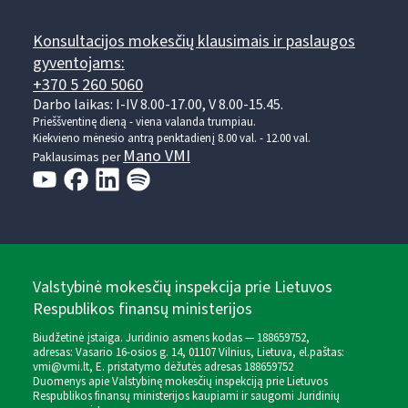
Konsultacijos mokesčių klausimais ir paslaugos
gyventojams:
+370 5 260 5060
Darbo laikas: I-IV 8.00-17.00, V 8.00-15.45.
Prieššventinę dieną - viena valanda trumpiau.
Kiekvieno mėnesio antrą penktadienį 8.00 val. - 12.00 val.
Mano VMI
Paklausimas per
Valstybinė mokesčių inspekcija prie Lietuvos
Respublikos finansų ministerijos
Biudžetinė įstaiga. Juridinio asmens kodas — 188659752,
adresas: Vasario 16-osios g. 14, 01107 Vilnius, Lietuva, el.paštas:
vmi@vmi.lt
, E. pristatymo dėžutės adresas 188659752
Duomenys apie Valstybinę mokesčių inspekciją prie Lietuvos
Respublikos finansų ministerijos kaupiami ir saugomi Juridinių