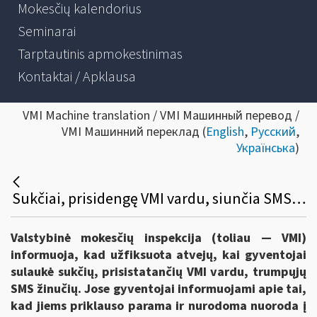
Mokesčių kalendorius
Seminarai
Tarptautinis apmokestinimas
Kontaktai / Apklausa
VMI Machine translation / VMI Машинный перевод /
VMI Машинний переклад (
English
,
Русский
,
Українська
)
Sukčiai, prisidengę VMI vardu, siunčia SMS ir skatina investuoti
Valstybinė mokesčių inspekcija (toliau — VMI)
informuoja, kad užfiksuota atvejų, kai gyventojai
sulaukė sukčių, prisistatančių VMI vardu, trumpųjų
SMS žinučių. Jose gyventojai informuojami apie tai,
kad jiems priklauso parama ir nurodoma nuoroda į