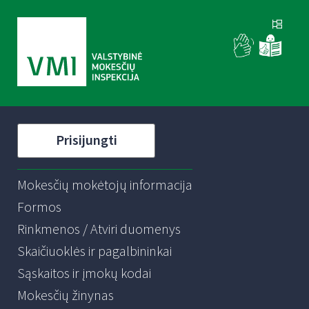
Prisijungti
Mokesčių mokėtojų informacija
Formos
Rinkmenos / Atviri duomenys
Skaičiuoklės ir pagalbininkai
Sąskaitos ir įmokų kodai
Mokesčių žinynas