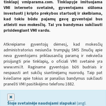
tinklapį vmiparama.com. Tinklapyje imituojama
VMI interneto svetainė, gyventojams siūloma
investuoti į kripto prekybos startuolį ir skelbiama,
kad tokiu būdu pajamų gavę gyventojai bus
atleisti nuo mokesčių. Tai yra bandymas sukčiauti
prisidengiant VMI vardu.
Atkreipiame gyventojų dėmesį, kad mokesčių
administratorius nesiunčia trumpųjų SMS žinučių apie
neva gyventojams priklausančią paramą ir nekviečia
prisijungti prie tinklapių, o oficiali VMI svetainė yra
www.vmi.lt. Raginame gyventojus būti budriais ir
nespausti ant sukčių siuntinėjamų nuorodų. Taip pat
kviečiame apie tokius ar panašius bandymus sukčiauti
pranešti VMI pasitikėjimo telefonu 1882.
Uždaryti
Šioje svetainėje naudojami slapukai
(angl.