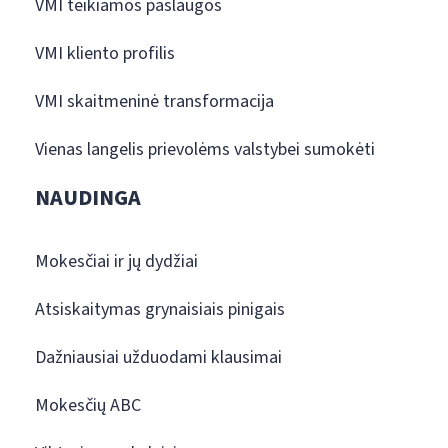
VMI teikiamos paslaugos
VMI kliento profilis
VMI skaitmeninė transformacija
Vienas langelis prievolėms valstybei sumokėti
NAUDINGA
Mokesčiai ir jų dydžiai
Atsiskaitymas grynaisiais pinigais
Dažniausiai užduodami klausimai
Mokesčių ABC