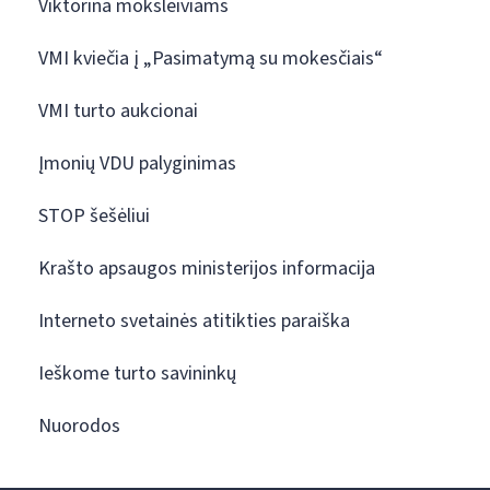
Viktorina moksleiviams
VMI kviečia į „Pasimatymą su mokesčiais“
VMI turto aukcionai
Įmonių VDU palyginimas
STOP šešėliui
Krašto apsaugos ministerijos informacija
Interneto svetainės atitikties paraiška
Ieškome turto savininkų
Nuorodos