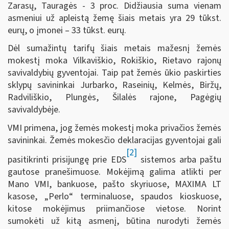
Zarasų, Tauragės - 3 proc. Didžiausia suma vienam
asmeniui už apleistą žemę šiais metais yra 29 tūkst.
eurų, o įmonei – 33 tūkst. eurų.
Dėl sumažintų tarifų šiais metais mažesnį žemės
mokestį moka Vilkaviškio, Rokiškio, Rietavo rajonų
savivaldybių gyventojai. Taip pat žemės ūkio paskirties
sklypų savininkai Jurbarko, Raseinių, Kelmės, Biržų,
Radviliškio, Plungės, Šilalės rajone, Pagėgių
savivaldybėje.
VMI primena, jog žemės mokestį moka privačios žemės
savininkai. Žemės mokesčio deklaracijas gyventojai gali
[2]
pasitikrinti prisijungę prie EDS
sistemos arba paštu
gautose pranešimuose. Mokėjimą galima atlikti per
Mano VMI, bankuose, pašto skyriuose, MAXIMA LT
kasose, „Perlo“ terminaluose, spaudos kioskuose,
kitose mokėjimus priimančiose vietose. Norint
sumokėti už kitą asmenį, būtina nurodyti žemės