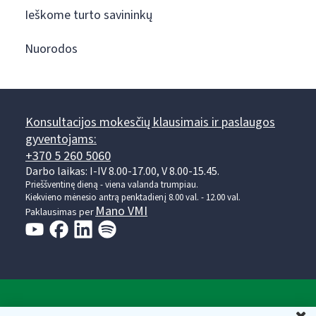
Ieškome turto savininkų
Nuorodos
Konsultacijos mokesčių klausimais ir paslaugos
gyventojams:
+370 5 260 5060
Darbo laikas: I-IV 8.00-17.00, V 8.00-15.45.
Prieššventinę dieną - viena valanda trumpiau.
Kiekvieno mėnesio antrą penktadienį 8.00 val. - 12.00 val.
Mano VMI
Paklausimas per
Valstybinė mokesčių inspekcija prie Lietuvos
U