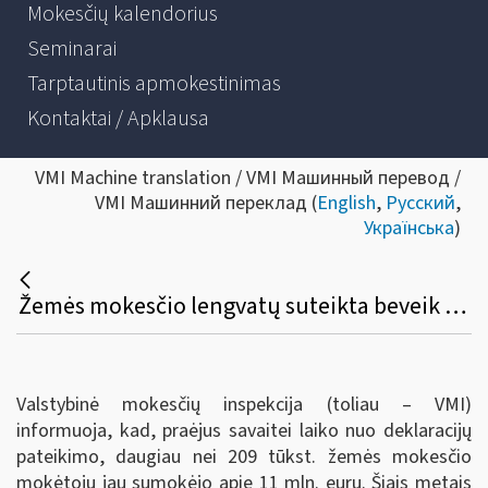
Mokesčių kalendorius
Seminarai
Tarptautinis apmokestinimas
Kontaktai / Apklausa
VMI Machine translation / VMI Машинный перевод /
VMI Машинний переклад (
English
,
Русский
,
Українська
)
Žemės mokesčio lengvatų suteikta beveik už 9 mln. eurų
Valstybinė mokesčių inspekcija (toliau – VMI)
informuoja, kad, praėjus savaitei laiko nuo deklaracijų
pateikimo, daugiau nei 209 tūkst. žemės mokesčio
mokėtojų jau sumokėjo apie 11 mln. eurų. Šiais metais