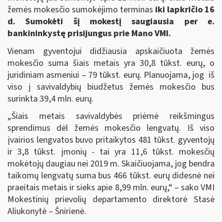
žemės mokesčio sumokėjimo terminas
iki lapkričio 16
d. Sumokėti šį mokestį saugiausia per e.
bankininkystę
prisijungus prie Mano VMI.
Vienam gyventojui didžiausia apskaičiuota žemės
mokesčio suma šiais metais yra 30,8 tūkst. eurų, o
juridiniam asmeniui – 79 tūkst. eurų. Planuojama, jog iš
viso į savivaldybių biudžetus žemės mokesčio bus
surinkta 39,4 mln. eurų.
„Šiais metais savivaldybės priėmė reikšmingus
sprendimus dėl žemės mokesčio lengvatų. Iš viso
įvairios lengvatos buvo pritaikytos 481 tūkst. gyventojų
ir 3,8 tūkst. įmonių - tai yra 11,6 tūkst. mokesčių
mokėtojų daugiau nei 2019 m. Skaičiuojama, jog bendra
taikomų lengvatų suma bus 466 tūkst. eurų didesnė nei
praeitais metais ir sieks apie 8,99 mln. eurų,“ – sako VMI
Mokestinių prievolių departamento direktorė Stasė
Aliukonytė – Šnirienė.