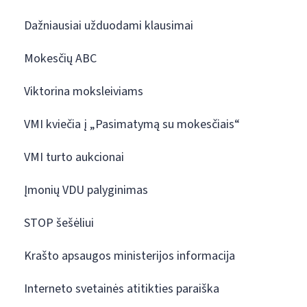
Dažniausiai užduodami klausimai
Mokesčių ABC
Viktorina moksleiviams
VMI kviečia į „Pasimatymą su mokesčiais“
VMI turto aukcionai
Įmonių VDU palyginimas
STOP šešėliui
Krašto apsaugos ministerijos informacija
Interneto svetainės atitikties paraiška