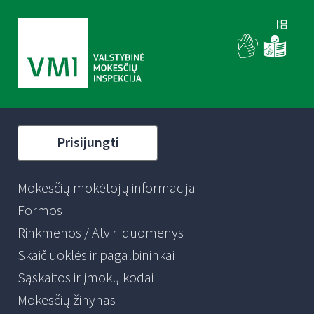
Prisijungti
Mokesčių mokėtojų informacija
Formos
Rinkmenos / Atviri duomenys
Skaičiuoklės ir pagalbininkai
Sąskaitos ir įmokų kodai
Mokesčių žinynas