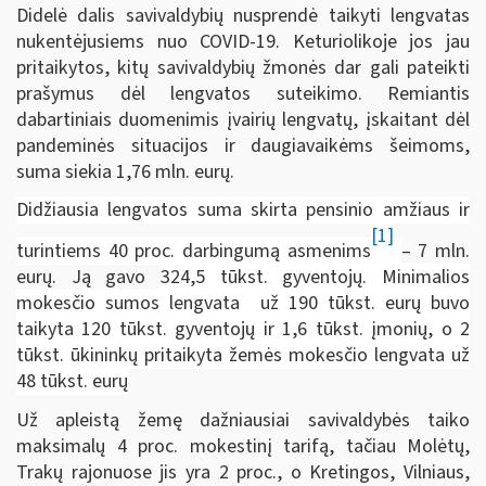
Didelė dalis savivaldybių nusprendė taikyti lengvatas
nukentėjusiems nuo COVID-19. Keturiolikoje jos jau
pritaikytos, kitų savivaldybių žmonės dar gali pateikti
prašymus dėl lengvatos suteikimo. Remiantis
dabartiniais duomenimis įvairių lengvatų, įskaitant dėl
pandeminės situacijos ir daugiavaikėms šeimoms,
suma siekia 1,76 mln. eurų.
Didžiausia lengvatos suma skirta pensinio amžiaus ir
[1]
turintiems 40 proc. darbingumą asmenims
– 7 mln.
eurų. Ją gavo
324,5 tūkst. gyventojų. Minimalios
mokesčio sumos lengvata už 190 tūkst. eurų buvo
taikyta 120 tūkst. gyventojų ir 1,6 tūkst. įmonių, o 2
tūkst. ūkininkų pritaikyta žemės mokesčio lengvata už
48 tūkst. eurų
Už apleistą žemę dažniausiai savivaldybės taiko
maksimalų 4 proc. mokestinį tarifą, tačiau Molėtų,
Trakų rajonuose jis yra 2 proc., o Kretingos, Vilniaus,