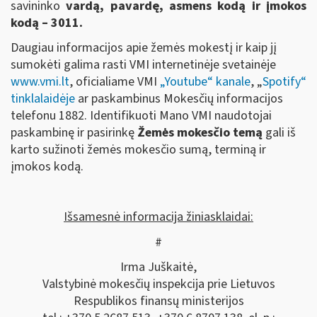
savininko
vardą, pavardę, asmens kodą ir įmokos
kodą – 3011.
Daugiau informacijos apie žemės mokestį ir kaip jį
sumokėti galima rasti VMI internetinėje svetainėje
www.vmi.lt
, oficialiame VMI
„Youtube“ kanale
, „
Spotify“
tinklalaidėje
ar paskambinus Mokesčių informacijos
telefonu 1882. Identifikuoti Mano VMI naudotojai
paskambinę ir pasirinkę
Žemės mokesčio temą
gali iš
karto sužinoti žemės mokesčio sumą, terminą ir
įmokos kodą.
Išsamesnė informacija žiniasklaidai:
#
Irma Juškaitė,
Valstybinė mokesčių inspekcija prie Lietuvos
Respublikos finansų ministerijos