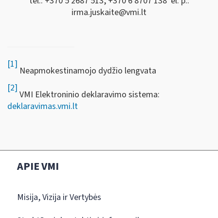
tel.: +370 5 2687 513, +370 6 8707 138 el. p.:
irma.juskaite@vmi.lt
[1]
Neapmokestinamojo dydžio lengvata
[2]
VMI Elektroninio deklaravimo sistema:
deklaravimas.vmi.lt
APIE VMI
Misija, Vizija ir Vertybės