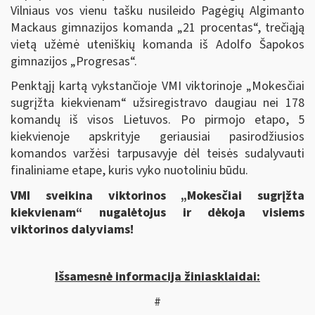
Vilniaus vos vienu tašku nusileido Pagėgių Algimanto
Mackaus gimnazijos komanda „21 procentas“, trečiąją
vietą užėmė uteniškių komanda iš Adolfo Šapokos
gimnazijos „Progresas“.
Penktąjį kartą vykstančioje VMI viktorinoje „Mokesčiai
sugrįžta kiekvienam“ užsiregistravo daugiau nei 178
komandų iš visos Lietuvos. Po pirmojo etapo, 5
kiekvienoje apskrityje geriausiai pasirodžiusios
komandos varžėsi tarpusavyje dėl teisės sudalyvauti
finaliniame etape, kuris vyko nuotoliniu būdu.
VMI sveikina viktorinos „Mokesčiai sugrįžta
kiekvienam“ nugalėtojus ir dėkoja visiems
viktorinos dalyviams
!
Išsamesnė informacija žiniasklaidai:
#