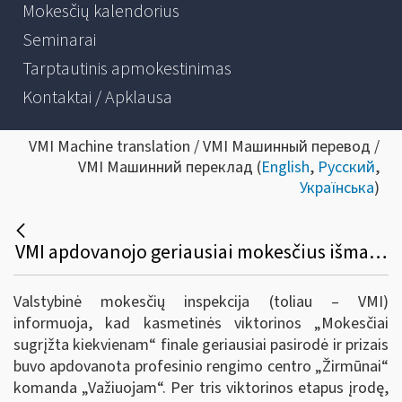
Mokesčių kalendorius
Seminarai
Tarptautinis apmokestinimas
Kontaktai / Apklausa
VMI Machine translation / VMI Машинный перевод /
VMI Машинний переклад (
English
,
Русский
,
Українська
)
VMI apdovanojo geriausiai mokesčius išmanančius moksleivius
Valstybinė mokesčių inspekcija (toliau – VMI)
informuoja, kad kasmetinės viktorinos „Mokesčiai
sugrįžta kiekvienam“ finale geriausiai pasirodė ir prizais
buvo apdovanota profesinio rengimo centro „Žirmūnai“
komanda „Važiuojam“. Per tris viktorinos etapus įrodę,