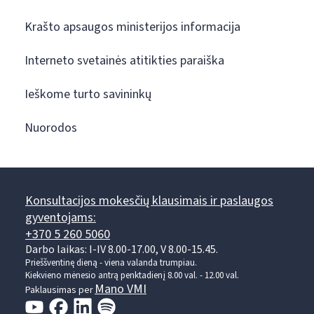
Krašto apsaugos ministerijos informacija
Interneto svetainės atitikties paraiška
Ieškome turto savininkų
Nuorodos
Konsultacijos mokesčių klausimais ir paslaugos
gyventojams:
+370 5 260 5060
Darbo laikas: I-IV 8.00-17.00, V 8.00-15.45.
Prieššventinę dieną - viena valanda trumpiau.
Kiekvieno mėnesio antrą penktadienį 8.00 val. - 12.00 val.
Mano VMI
Paklausimas per