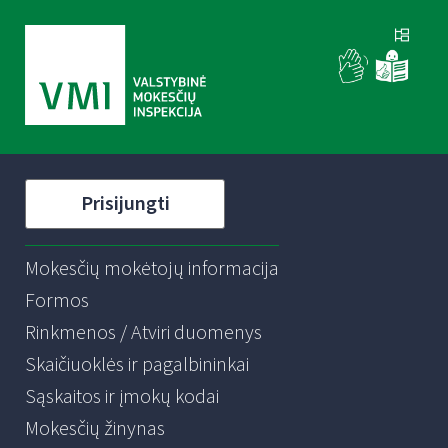
Prisijungti
Mokesčių mokėtojų informacija
Formos
Rinkmenos / Atviri duomenys
Skaičiuoklės ir pagalbininkai
Sąskaitos ir įmokų kodai
Mokesčių žinynas