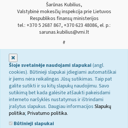
Šarūnas Kubilius,
Valstybinė mokesčių inspekcija prie Lietuvos
Respublikos finansų ministerijos
tel.: +370 5 2687 867, +370 623 48086, el. p.:
sarunas.kubilius@vmi.lt
#
Uždaryti
Šioje svetainėje naudojami slapukai
(angl.
cookies). Būtinieji slapukai įdiegiami automatiškai
ir jiems nėra reikalingas Jūsų sutikimas. Taip pat
galite sutikti ir su kitų slapukų naudojimu. Savo
sutikimą bet kada galėsite atšaukti pakeisdami
interneto naršyklės nustatymus ir ištrindami
įrašytus slapukus. Daugiau informacijos
Slapukų
politika
;
Privatumo politika.
Būtinieji slapukai