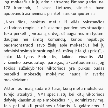
jog mokesčius ir jų administravimą išmano geriau nei
178 komandų iš visos Lietuvos, vilniečiai buvo
apdovanoti asmeniniais planšetiniais kompiuteriais.
„Nors šios, penktus metus iš eilės vykstančios
viktorinos renginius dėl esamos pandeminės situacijos
teko perkelti į virtualią erdvę, džiaugiamės matydami
daugiau nei šimtą komandų, kurios nepabūgo
pademonstruoti savo žinių apie mokesčius bei jų
administravimą ir susirungė dėl mūsų įsteigtų prizų“, -
sako
Martynas Endrijaitis, laikinai einantis VMI
viršininko pavaduotojo pareigas
, akcentuodamas, jog
tokios sužaidybintos viktorinos yra puikus būdas
perteikti mokesčių mokėjimo naudą ir svarbą
moksleiviams.
Viktorinos finalą sudarė 3 turai, kurių metu moksleiviai
turėjo atsakyti į VMI specialistų bei kitų viktorinos
dalyvių klausimus apie mokesčius ir jų administravimą,
taip pat atlikti praktines užduotis. Nugalėtojams iš