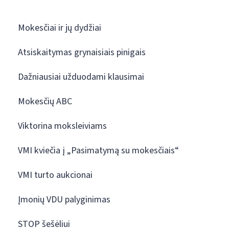
Mokesčiai ir jų dydžiai
Atsiskaitymas grynaisiais pinigais
Dažniausiai užduodami klausimai
Mokesčių ABC
Viktorina moksleiviams
VMI kviečia į „Pasimatymą su mokesčiais“
VMI turto aukcionai
Įmonių VDU palyginimas
STOP šešėliui