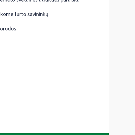
škome turto savininkų
orodos