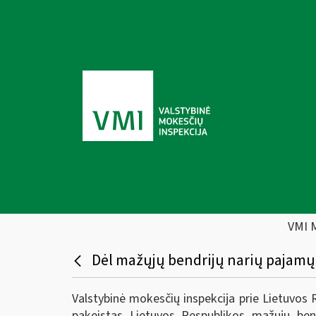
VMI 
Dėl mažųjų bendrijų narių pajam
Valstybinė mokesčių inspekcija prie Lietuvos 
pakeistas Lietuvos Respublikos mažųjų ben