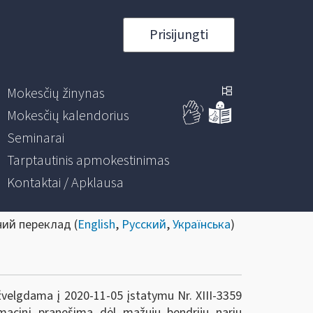
Prisijungti
Mokesčių žinynas
Mokesčių kalendorius
Seminarai
Tarptautinis apmokestinimas
Kontaktai / Apklausa
ний переклад (
English
,
Русский
,
Українська
)
ižvelgdama į 2020-11-05 įstatymu Nr. XIII-3359
macinį pranešimą dėl mažųjų bendrijų narių