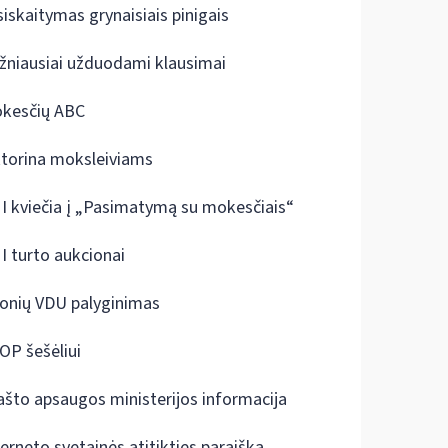
siskaitymas grynaisiais pinigais
žniausiai užduodami klausimai
kesčių ABC
ktorina moksleiviams
I kviečia į „Pasimatymą su mokesčiais“
I turto aukcionai
onių VDU palyginimas
OP šešėliui
ašto apsaugos ministerijos informacija
terneto svetainės atitikties paraiška