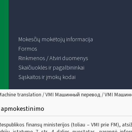
Mokesčių mokėtojų informacija
Formos
Rinkmenos / Atviri duomenys
Skaičiuoklės ir pagalbininkai
Sąskaitos ir įmokų kodai
Machine translation / VMI Машинный перевод / VMI Машин
ų apmokestinimo
Respublikos finansų ministerijos (toliau – VMI prie FM), ats
drijų įstatymo 7 str. 4 dalies nuostatas, parengė infor