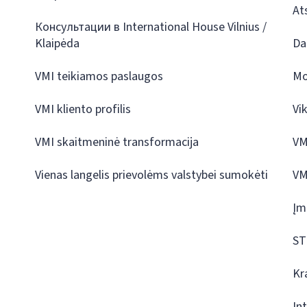
At
Консультации в International House Vilnius /
Klaipėda
Da
VMI teikiamos paslaugos
Mo
VMI kliento profilis
Vi
VMI skaitmeninė transformacija
VM
Vienas langelis prievolėms valstybei sumokėti
VM
Įm
ST
Kr
In