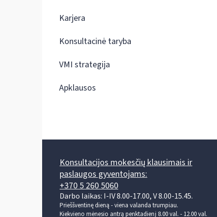
Karjera
Konsultacinė taryba
VMI strategija
Apklausos
Konsultacijos mokesčių klausimais ir
paslaugos gyventojams:
+370 5 260 5060
Darbo laikas: I-IV 8.00-17.00, V 8.00-15.45.
Prieššventinę dieną - viena valanda trumpiau.
Kiekvieno mėnesio antrą penktadienį 8.00 val. - 12.00 val.