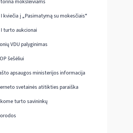
ktorina moksleiviams
I kviečia į „Pasimatymą su mokesčiais“
I turto aukcionai
onių VDU palyginimas
OP šešėliui
ašto apsaugos ministerijos informacija
terneto svetainės atitikties paraiška
škome turto savininkų
orodos