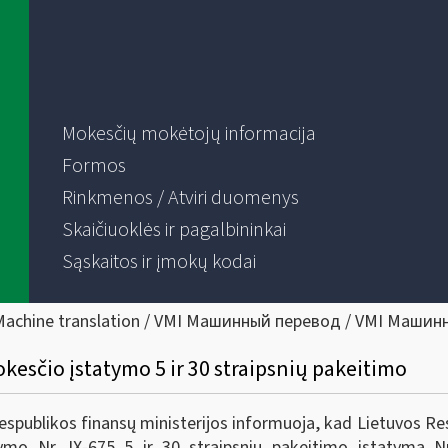
Mokesčių mokėtojų informacija
Formos
Rinkmenos / Atviri duomenys
Skaičiuoklės ir pagalbininkai
Sąskaitos ir įmokų kodai
Machine translation / VMI Машинный перевод / VMI Машин
kesčio įstatymo 5 ir 30 straipsnių pakeitimo
Respublikos finansų ministerijos informuoja, kad Lietuvos Re
ymo Nr. IX-675 5 ir 30 straipsnių pakeitimo įstatymą N