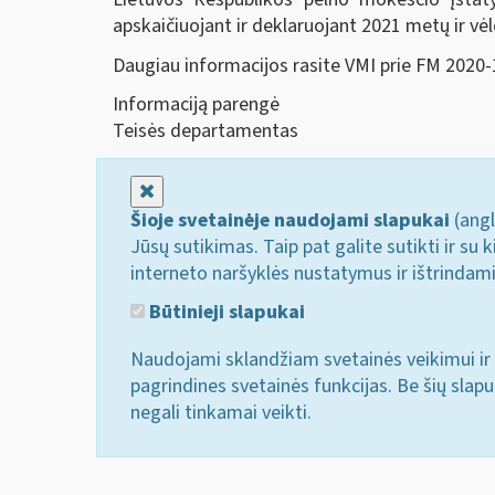
apskaičiuojant ir deklaruojant 2021 metų ir vė
Daugiau informacijos rasite VMI prie FM 2020
Informaciją parengė
Teisės departamentas
Uždaryti
Šioje svetainėje naudojami slapukai
(angl
Jūsų sutikimas. Taip pat galite sutikti ir s
interneto naršyklės nustatymus ir ištrindam
Būtinieji slapukai
Naudojami sklandžiam svetainės veikimui ir 
pagrindines svetainės funkcijas. Be šių slap
negali tinkamai veikti.