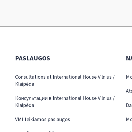
PASLAUGOS
N
Consultations at International House Vilnius /
Mo
Klaipėda
At
Консультации в International House Vilnius /
Klaipėda
Da
VMI teikiamos paslaugos
Mo