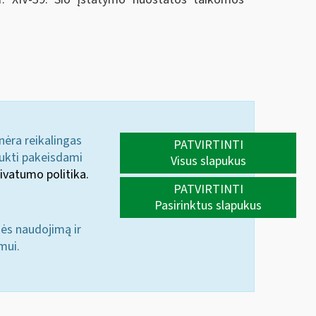
 nėra reikalingas
PATVIRTINTI
aukti pakeisdami
Visus slapukus
ivatumo politika.
PATVIRTINTI
Pasirinktus slapukus
nės naudojimą ir
mui.