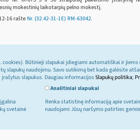
lesnių mokestinių laikotarpių pelno mokestį.
-12-16 rašte
Nr. (32.42-31-1E) RM-63042
.
. cookies). Būtinieji slapukai įdiegiami automatiškai ir jiems
u kitų slapukų naudojimu. Savo sutikimą bet kada galėsite atš
i įrašytus slapukus. Daugiau informacijos
Slapukų politika
;
Pr
Analitiniai slapukai
įgalina
Renka statistinę informaciją apie svetai
ukų svetainė
naudojami Jūsų naršymo patirties gerini