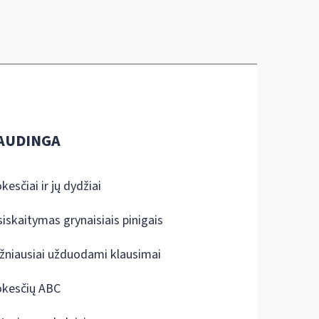
AUDINGA
kesčiai ir jų dydžiai
siskaitymas grynaisiais pinigais
žniausiai užduodami klausimai
kesčių ABC