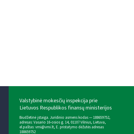
Valstybinė mokesčių inspekcija prie
Lietuvos Respublikos finansų ministerijos
Biudžetinė įstaiga. Juridinio asmens kodas — 188659752,
adresas: Vasario 16-osios g. 14, 01107 Vilnius, Lietuva,
el.paštas:
vmi@vmi.lt
, E. pristatymo dėžutės adresas
188659752