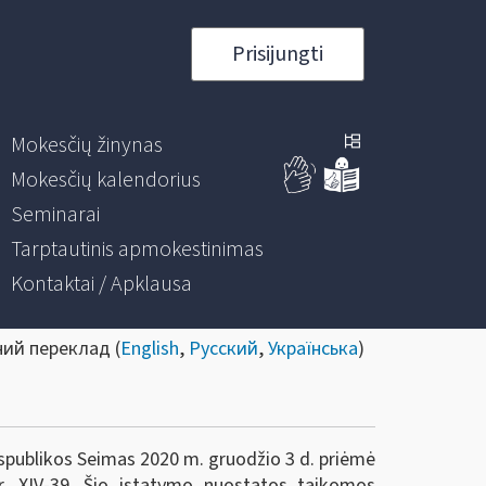
Prisijungti
Mokesčių žinynas
Mokesčių kalendorius
Seminarai
Tarptautinis apmokestinimas
Kontaktai / Apklausa
ний переклад (
English
,
Русский
,
Українська
)
spublikos
Seimas 2020 m. gruodžio 3 d. priėmė
r. XIV-39. Šio įstatymo nuostatos taikomos