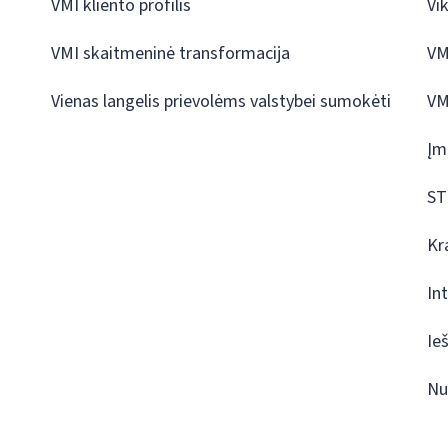
VMI kliento profilis
Vi
VMI skaitmeninė transformacija
VM
Vienas langelis prievolėms valstybei sumokėti
VM
Įm
ST
Kr
In
Ie
Nu