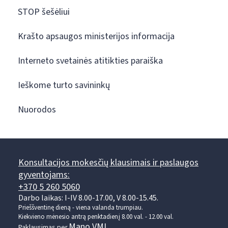
STOP šešėliui
Krašto apsaugos ministerijos informacija
Interneto svetainės atitikties paraiška
Ieškome turto savininkų
Nuorodos
Konsultacijos mokesčių klausimais ir paslaugos
gyventojams:
+370 5 260 5060
Darbo laikas: I-IV 8.00-17.00, V 8.00-15.45.
Prieššventinę dieną - viena valanda trumpiau.
Kiekvieno mėnesio antrą penktadienį 8.00 val. - 12.00 val.
Mano VMI
Paklausimas per