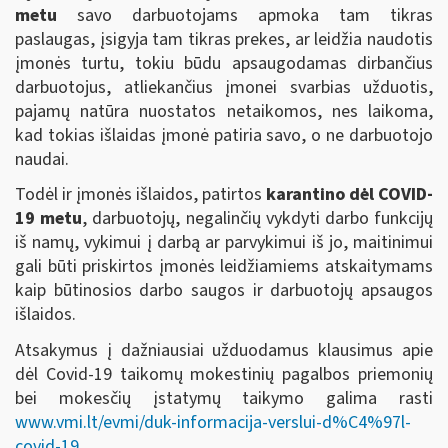
metu
savo darbuotojams apmoka tam tikras
paslaugas, įsigyja tam tikras prekes, ar leidžia naudotis
įmonės turtu, tokiu būdu apsaugodamas dirbančius
darbuotojus, atliekančius įmonei svarbias užduotis,
pajamų natūra nuostatos netaikomos, nes laikoma,
kad tokias išlaidas įmonė patiria savo, o ne darbuotojo
naudai.
Todėl ir įmonės išlaidos, patirtos
karantino dėl COVID-
19 metu
, darbuotojų, negalinčių vykdyti darbo funkcijų
iš namų, vykimui į darbą ar parvykimui iš jo, maitinimui
gali būti priskirtos įmonės leidžiamiems atskaitymams
kaip būtinosios darbo saugos ir darbuotojų apsaugos
išlaidos.
Atsakymus į dažniausiai užduodamus klausimus apie
dėl Covid-19 taikomų mokestinių pagalbos priemonių
bei mokesčių įstatymų taikymo galima rasti
www.vmi.lt/evmi/duk-informacija-verslui-d%C4%97l-
covid-19
.