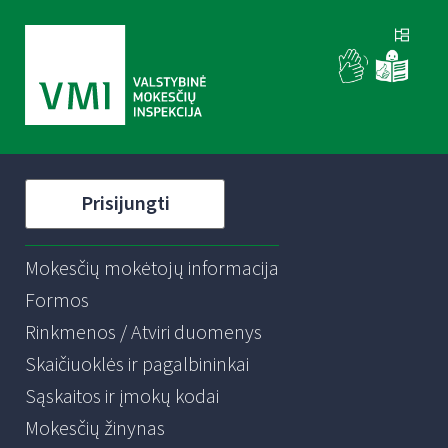
Prisijungti
Mokesčių mokėtojų informacija
Formos
Rinkmenos / Atviri duomenys
Skaičiuoklės ir pagalbininkai
Sąskaitos ir įmokų kodai
Mokesčių žinynas