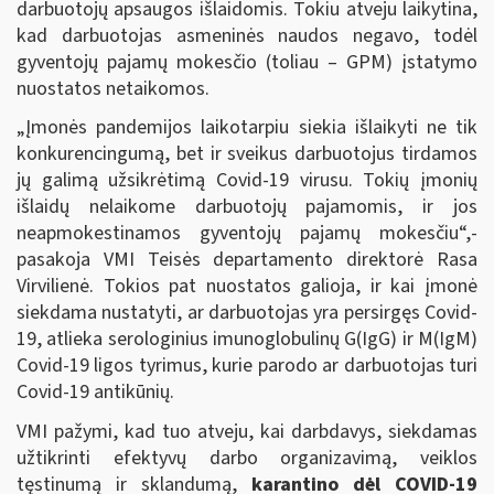
darbuotojų apsaugos išlaidomis. Tokiu atveju laikytina,
kad darbuotojas asmeninės naudos negavo, todėl
gyventojų pajamų mokesčio (toliau – GPM) įstatymo
nuostatos netaikomos.
„Įmonės pandemijos laikotarpiu siekia išlaikyti ne tik
konkurencingumą, bet ir sveikus darbuotojus tirdamos
jų galimą užsikrėtimą Covid-19 virusu. Tokių įmonių
išlaidų nelaikome darbuotojų pajamomis, ir jos
neapmokestinamos gyventojų pajamų mokesčiu“,-
pasakoja VMI Teisės departamento direktorė Rasa
Virvilienė. Tokios pat nuostatos galioja, ir kai įmonė
siekdama nustatyti, ar darbuotojas yra persirgęs Covid-
19, atlieka serologinius imunoglobulinų G(IgG) ir M(IgM)
Covid-19 ligos tyrimus, kurie parodo ar darbuotojas turi
Covid-19 antikūnių.
VMI pažymi, kad tuo atveju, kai darbdavys, siekdamas
užtikrinti efektyvų darbo organizavimą, veiklos
tęstinumą ir sklandumą,
karantino dėl COVID-19