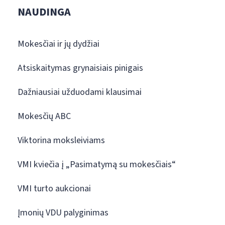
NAUDINGA
Mokesčiai ir jų dydžiai
Atsiskaitymas grynaisiais pinigais
Dažniausiai užduodami klausimai
Mokesčių ABC
Viktorina moksleiviams
VMI kviečia į „Pasimatymą su mokesčiais“
VMI turto aukcionai
Įmonių VDU palyginimas