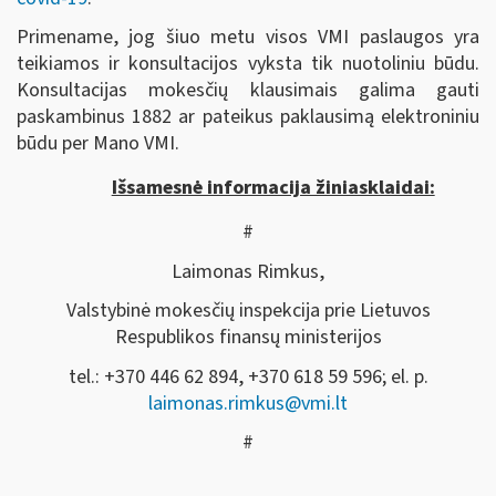
Primename, jog šiuo metu visos VMI paslaugos yra
teikiamos ir konsultacijos vyksta tik nuotoliniu būdu.
Konsultacijas mokesčių klausimais galima gauti
paskambinus 1882 ar pateikus paklausimą elektroniniu
būdu per Mano VMI.
Išsamesnė informacija žiniasklaidai:
#
Laimonas Rimkus,
Valstybinė mokesčių inspekcija prie Lietuvos
Respublikos finansų ministerijos
tel.: +370 446 62 894, +370 618 59 596; el. p.
laimonas.rimkus@vmi.lt
#