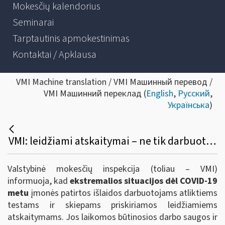
Mokesčių kalendorius
Seminarai
Tarptautinis apmokestinimas
Kontaktai / Apklausa
VMI Machine translation / VMI Машинный перевод /
VMI Машинний переклад (
English
,
Русский
,
Українська
)
VMI: leidžiami atskaitymai – ne tik darbuotojų Covid-19 testavimui skiriamos lėšos, bet ir kitos dėl pandemijos patirtos išlaidos
Valstybinė mokesčių inspekcija (toliau – VMI)
informuoja, kad
ekstremalios situacijos dėl COVID-19
metu
įmonės patirtos išlaidos darbuotojams atliktiems
testams ir skiepams priskiriamos leidžiamiems
atskaitymams. Jos laikomos būtinosios darbo saugos ir