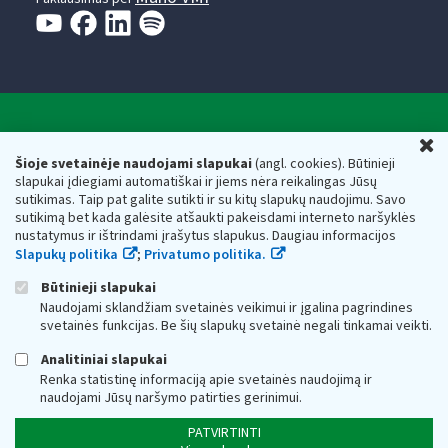
Valstybinė mokesčių inspekcija prie Lietuvos
U
Respublikos finansų ministerijos
Šioje svetainėje naudojami slapukai
(angl. cookies). Būtinieji
slapukai įdiegiami automatiškai ir jiems nėra reikalingas Jūsų
Biudžetinė įstaiga. Juridinio asmens kodas — 188659752,
sutikimas. Taip pat galite sutikti ir su kitų slapukų naudojimu. Savo
adresas: Vasario 16-osios g. 14, 01107 Vilnius, Lietuva, el.paštas:
sutikimą bet kada galėsite atšaukti pakeisdami interneto naršyklės
vmi@vmi.lt
, E. pristatymo dėžutės adresas 188659752
nustatymus ir ištrindami įrašytus slapukus. Daugiau informacijos
Duomenys apie Valstybinę mokesčių inspekciją prie Lietuvos
Slapukų politika
;
Privatumo politika.
Respublikos finansų ministerijos kaupiami ir saugomi Juridinių
asmenų registre
Būtinieji slapukai
Naudojami sklandžiam svetainės veikimui ir įgalina pagrindines
svetainės funkcijas. Be šių slapukų svetainė negali tinkamai veikti.
Analitiniai slapukai
Renka statistinę informaciją apie svetainės naudojimą ir
naudojami Jūsų naršymo patirties gerinimui.
PATVIRTINTI