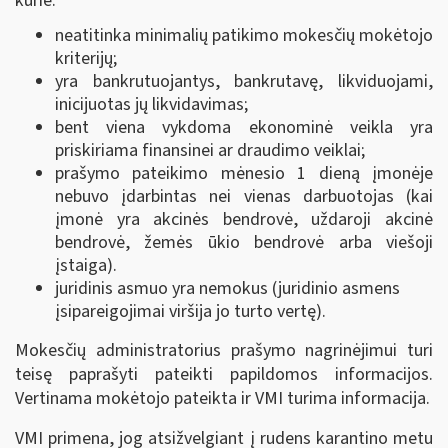
kurie:
neatitinka minimalių patikimo mokesčių mokėtojo
kriterijų;
yra bankrutuojantys, bankrutavę, likviduojami,
inicijuotas jų likvidavimas;
bent viena vykdoma ekonominė veikla yra
priskiriama finansinei ar draudimo veiklai;
prašymo pateikimo mėnesio 1 dieną įmonėje
nebuvo įdarbintas nei vienas darbuotojas (kai
įmonė yra akcinės bendrovė, uždaroji akcinė
bendrovė, žemės ūkio bendrovė arba viešoji
įstaiga).
juridinis asmuo yra nemokus (juridinio asmens
įsipareigojimai viršija jo turto vertę).
Mokesčių administratorius prašymo nagrinėjimui turi
teisę paprašyti pateikti papildomos informacijos.
Vertinama mokėtojo pateikta ir VMI turima informacija.
VMI primena, jog atsižvelgiant į rudens karantino metu