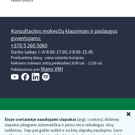
Konsultacijos mokesčių klausimais ir paslaugos
gyventojams:
+370 5 260 5060
Darbo laikas: I-IV 8.00-17.00, V 8.00-15.45.
Prieššventinę dieną - viena valanda trumpiau.
Kiekvieno mėnesio antrą penktadienį 8.00 val. - 12.00 val.
Mano VMI
Paklausimas per
Valstybinė mokesčių inspekcija prie Lietuvos
U
Respublikos finansų ministerijos
Šioje svetainėje naudojami slapukai
(angl. cookies). Būtinieji
slapukai įdiegiami automatiškai ir jiems nėra reikalingas Jūsų
Biudžetinė įstaiga. Juridinio asmens kodas — 188659752,
sutikimas. Taip pat galite sutikti ir su kitų slapukų naudojimu. Savo
adresas: Vasario 16-osios g. 14, 01107 Vilnius, Lietuva, el.paštas: