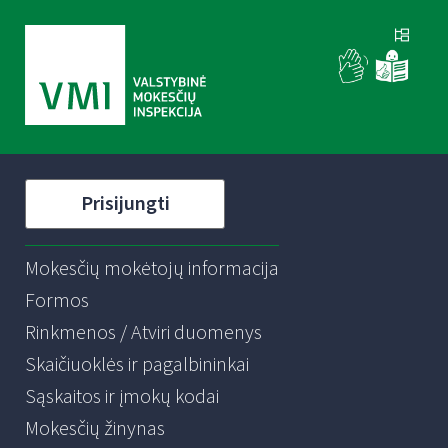
Prisijungti
Mokesčių mokėtojų informacija
Formos
Rinkmenos / Atviri duomenys
Skaičiuoklės ir pagalbininkai
Sąskaitos ir įmokų kodai
Mokesčių žinynas