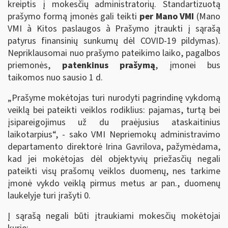
kreiptis į mokesčių administratorių. Standartizuotą
prašymo formą įmonės gali teikti
per Mano VMI
(Mano
VMI à Kitos paslaugos à Prašymo įtraukti į sąrašą
patyrus finansinių sunkumų dėl COVID-19 pildymas).
Nepriklausomai nuo prašymo pateikimo laiko, pagalbos
priemonės,
patenkinus prašymą
, įmonei bus
taikomos nuo sausio 1 d.
„Prašyme mokėtojas turi nurodyti pagrindinę vykdomą
veiklą bei pateikti veiklos rodiklius: pajamas, turtą bei
įsipareigojimus už du praėjusius ataskaitinius
laikotarpius“, - sako VMI Nepriemokų administravimo
departamento direktorė Irina Gavrilova, pažymėdama,
kad jei mokėtojas dėl objektyvių priežasčių negali
pateikti visų prašomų veiklos duomenų, nes tarkime
įmonė vykdo veiklą pirmus metus ar pan., duomenų
laukelyje turi įrašyti 0.
Į sąrašą negali būti įtraukiami mokesčių mokėtojai