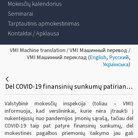
Mokesčių kalendorius
Seminarai
Tarptautinis apmokestinimas
Kontaktai / Apklausa
VMI Machine translation / VMI Машинный перевод /
VMI Машинний переклад (
English
,
Русский
,
Українська
)
Dėl COVID-19 finansinių sunkumų patiriančios įmonės jau gali teikti prašymą taikyti mokestines pagalbos priemones
Valstybinė mokesčių inspekcija (toliau – VMI)
informuoja, kad verslininkai, kurie nėra įtraukti į
nukentėjusių nuo pandemijos įmonių sąrašą, tačiau dėl
COVID-19 taip pat patyrė finansinių sunkumų, dėl
mokestinės pagalbos priemonių taikymo jau gali