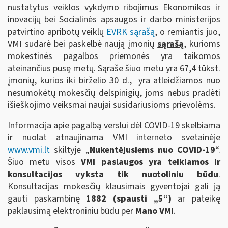
nustatytus veiklos vykdymo ribojimus Ekonomikos ir
inovacijų bei Socialinės apsaugos ir darbo ministerijos
patvirtino apribotų veiklų
EVRK sąrašą
, o remiantis juo,
VMI sudarė bei paskelbė naują įmonių
sąrašą
, kurioms
mokestinės pagalbos priemonės yra taikomos
ateinančius pusę metų. Sąraše šiuo metu yra 67,4 tūkst.
įmonių, kurios iki birželio 30 d., yra atleidžiamos nuo
nesumokėtų mokesčių delspinigių, joms nebus pradėti
išieškojimo veiksmai naujai susidariusioms prievolėms.
Informacija apie pagalbą verslui dėl COVID-19 skelbiama
ir nuolat atnaujinama VMI interneto svetainėje
www.vmi.lt
skiltyje „
Nukentėjusiems nuo COVID-19
“.
Šiuo metu visos
VMI
paslaugos yra teikiamos ir
konsultacijos vyksta tik nuotoliniu būdu
.
Konsultacijas mokesčių klausimais gyventojai gali ją
gauti paskambinę
1882 (spausti „5“)
ar pateikę
paklausimą elektroniniu būdu per
Mano VMI
.