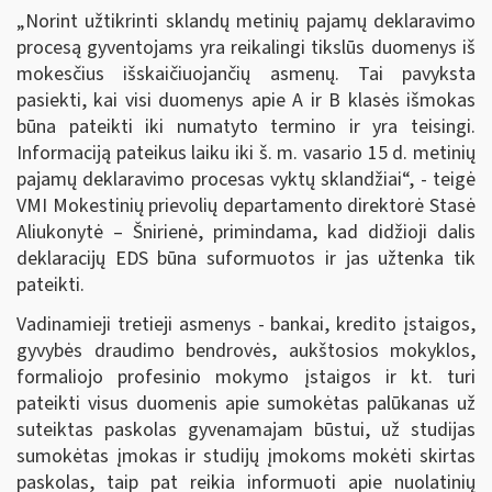
„Norint užtikrinti sklandų metinių pajamų deklaravimo
procesą gyventojams yra reikalingi tikslūs duomenys iš
mokesčius išskaičiuojančių asmenų. Tai pavyksta
pasiekti, kai visi duomenys apie A ir B klasės išmokas
būna pateikti iki numatyto termino ir yra teisingi.
Informaciją pateikus laiku iki š. m. vasario 15 d. metinių
pajamų deklaravimo procesas vyktų sklandžiai“, - teigė
VMI Mokestinių prievolių departamento direktorė Stasė
Aliukonytė – Šnirienė, primindama, kad didžioji dalis
deklaracijų EDS būna suformuotos ir jas užtenka tik
pateikti.
Vadinamieji tretieji asmenys - bankai, kredito įstaigos,
gyvybės draudimo bendrovės, aukštosios mokyklos,
formaliojo profesinio mokymo įstaigos ir kt. turi
pateikti visus duomenis apie sumokėtas palūkanas už
suteiktas paskolas gyvenamajam būstui, už studijas
sumokėtas įmokas ir studijų įmokoms mokėti skirtas
paskolas, taip pat reikia informuoti apie nuolatinių