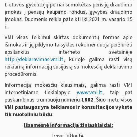
Lietuvos gyventojų pernai sumokėtas pensijų draudimo
įmokas į pensijų kaupimo fondus, gyvybės draudimo
įmokas. Duomenis reikia pateikti iki 2021 m. vasario 15
d.
VMI visas teikimui skirtas dokumentų formas apie
išmokas ir jų pildymo taisykles rekomenduoja peržiūrėti
apsilankius interneto svetainėje
http://deklaravimas.vmi.lt
, kurioje galima rasti visą
reikiamą informaciją susijusią su mokesčių deklaravimo
procedūromis.
Informaciją mokesčių klausimais, galima rasti VMI
internetiniame tinklalapyje
www.vmi.lt
, taip pat
paskambinus trumpuoju numeriu
1882
. Šiuo metu visos
VMI paslaugos yra teikiamos ir konsultacijos vyksta
tik nuotoliniu būdu
.
Išsamesnė informacija žiniasklaidai:
Irma Juškaitė,