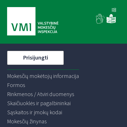
Prisijungti
Mokesčių mokėtojų informacija
Formos
Rinkmenos / Atviri duomenys
Skaičiuoklės ir pagalbininkai
Sąskaitos ir įmokų kodai
Mokesčių žinynas