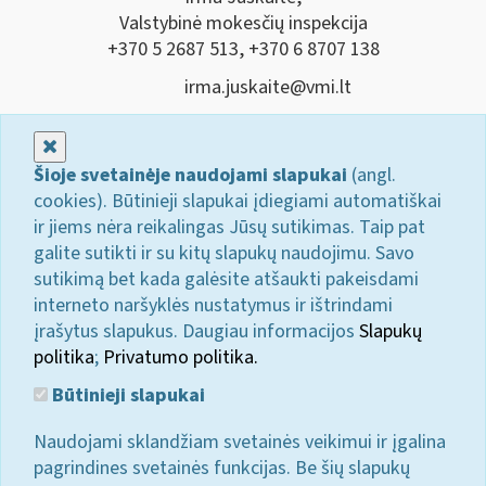
Valstybinė mokesčių inspekcija
+370 5 2687 513, +370 6 8707 138
irma.juskaite@vmi.lt
Uždaryti
Šioje svetainėje naudojami slapukai
(angl.
cookies). Būtinieji slapukai įdiegiami automatiškai
ir jiems nėra reikalingas Jūsų sutikimas. Taip pat
galite sutikti ir su kitų slapukų naudojimu. Savo
sutikimą bet kada galėsite atšaukti pakeisdami
interneto naršyklės nustatymus ir ištrindami
įrašytus slapukus. Daugiau informacijos
Slapukų
politika
;
Privatumo politika.
Būtinieji slapukai
Naudojami sklandžiam svetainės veikimui ir įgalina
pagrindines svetainės funkcijas. Be šių slapukų