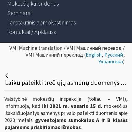
Mokesčių kalendorius
Seminarai
Tarptautinis apmokestinimas
Kontaktai / Apklausa
VMI Machine translation / VMI Машинный перевод /
VMI Машинний переклад (
English
,
Русский
,
Українська
)
Laiku pateikti trečiųjų asmenų duomenys užtikrina sklandų gyventojų pajamų deklaravimą
Valstybinė mokesčių inspekcija (toliau – VMI),
informuoja, kad
iki 2021 m. vasario 15 d.
mokesčius
išskaičiuojantys asmenys privalo pateikti duomenis apie
2020 metais
gyventojams sumokėtas A ir B klasės
pajamoms priskiriamas išmokas
.