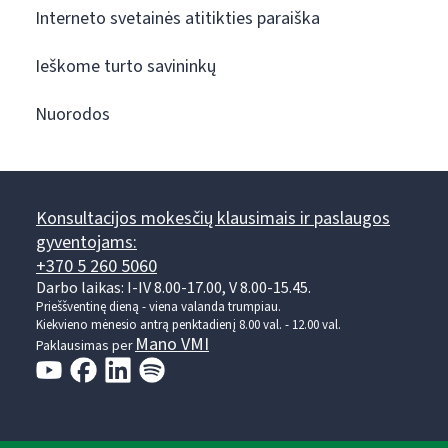
Interneto svetainės atitikties paraiška
Ieškome turto savininkų
Nuorodos
Konsultacijos mokesčių klausimais ir paslaugos
gyventojams:
+370 5 260 5060
Darbo laikas: I-IV 8.00-17.00, V 8.00-15.45.
Prieššventinę dieną - viena valanda trumpiau.
Kiekvieno mėnesio antrą penktadienį 8.00 val. - 12.00 val.
Mano VMI
Paklausimas per