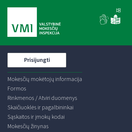
Prisijungti
Mokesčių mokėtojų informacija
Formos
Rinkmenos / Atviri duomenys
Skaičiuoklės ir pagalbininkai
Sąskaitos ir įmokų kodai
Mokesčių žinynas