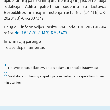
apibendrintą paaiškinimą (komentarą) ir jį išdėstė nauja
redakcija. Atlikti pakeitimai suderinti su Lietuvos
Respublikos finansų ministerija raštu Nr. ((14.41E)-5K-
2020473)-6K-2007342.
Daugiau informacijos rasite VMI prie FM 2021-02-04
rašte
Nr. (18.18-31-1 MR) RM-5473
.
Informaciją parengė
Teisės departamentas
[1]
Lietuvos Respublikos gyventojų pajamų mokesčio įstatymas;
[2]
Valstybinė mokesčių inspekcija prie Lietuvos Respublikos finansų
ministerijos.