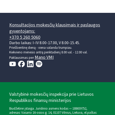
Konsultacijos mokesčių klausimais ir paslaugos
gyventojams:
+370 5 260 5060
Darbo laikas: I-IV 8.00-17.00, V 8.00-15.45.
Prieššventinę dieną - viena valanda trumpiau.
Kiekvieno mėnesio antrą penktadienį 8.00 val. - 12.00 val.
Mano VMI
Paklausimas per
Valstybinė mokesčių inspekcija prie Lietuvos
Respublikos finansų ministerijos
Biudžetinė įstaiga. Juridinio asmens kodas — 188659752,
adresas: Vasario 16-osios g. 14, 01107 Vilnius, Lietuva, el.paštas: