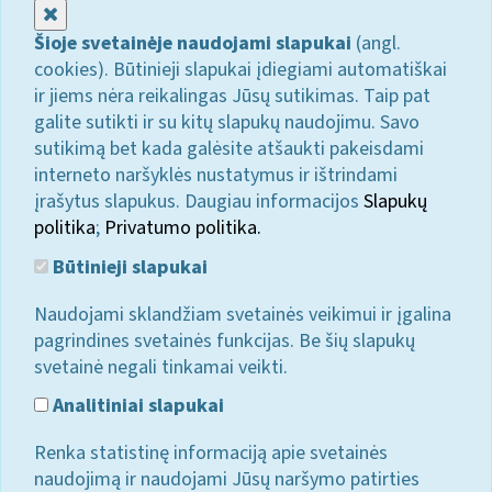
Uždaryti
Šioje svetainėje naudojami slapukai
(angl.
cookies). Būtinieji slapukai įdiegiami automatiškai
ir jiems nėra reikalingas Jūsų sutikimas. Taip pat
galite sutikti ir su kitų slapukų naudojimu. Savo
sutikimą bet kada galėsite atšaukti pakeisdami
interneto naršyklės nustatymus ir ištrindami
įrašytus slapukus. Daugiau informacijos
Slapukų
politika
;
Privatumo politika.
Būtinieji slapukai
Naudojami sklandžiam svetainės veikimui ir įgalina
pagrindines svetainės funkcijas. Be šių slapukų
svetainė negali tinkamai veikti.
Analitiniai slapukai
Renka statistinę informaciją apie svetainės
naudojimą ir naudojami Jūsų naršymo patirties