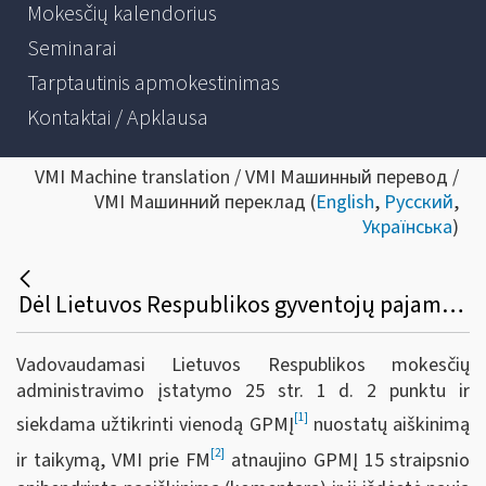
Mokesčių kalendorius
Seminarai
Tarptautinis apmokestinimas
Kontaktai / Apklausa
VMI Machine translation / VMI Машинный перевод /
VMI Машинний переклад (
English
,
Русский
,
Українська
)
Dėl Lietuvos Respublikos gyventojų pajamų mokesčio įstatymo 15 straipsnio apibendrinto paaiškinimo (komentaro) naujos redakcijos
Vadovaudamasi Lietuvos Respublikos mokesčių
administravimo įstatymo 25 str. 1 d. 2 punktu ir
[1]
siekdama užtikrinti vienodą GPMĮ
nuostatų aiškinimą
[2]
ir taikymą, VMI prie FM
atnaujino GPMĮ 15
straipsnio