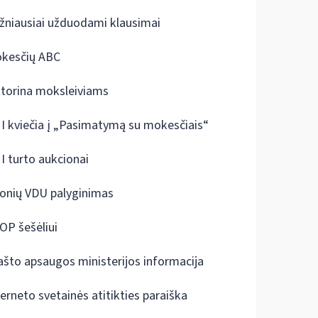
žniausiai užduodami klausimai
kesčių ABC
ktorina moksleiviams
I kviečia į „Pasimatymą su mokesčiais“
I turto aukcionai
onių VDU palyginimas
OP šešėliui
ašto apsaugos ministerijos informacija
terneto svetainės atitikties paraiška