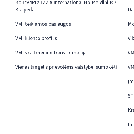
Консультации в International House Vilnius /
Klaipėda
Da
VMI teikiamos paslaugos
Mo
VMI kliento profilis
Vi
VMI skaitmeninė transformacija
VM
Vienas langelis prievolėms valstybei sumokėti
VM
Įm
ST
Kr
In