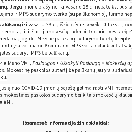
anų
. Jeigu įmonė prašymo iki vasario 28 d. nepateiks, bus l
okėjimo ir MPS sudarymo tvarka (su palūkanomis), turima ne
palūkanų
iki vasario 28 d., išsiuntėme beveik 10 tūkst. įmo
priemoką, iki šiol į mokesčių administratorių nesikrei
ėdama, jog dėl MPS be palūkanų sudarymo turėtų kreiptis ir
 metu yra vertinami. Kreiptis dėl MPS verta nelaukiant atsak
egalės sudaryti MPS be palūkanų.
 prie Mano VMI,
Paslaugos > Užsakyti Paslaugą > Mokesčių a
as.
Mokestinę paskolos sutartį be palūkanų jau yra sudariusi
okų.
ėjusių nuo COVID-19 įmonių sąrašą galima rasti VMI interneti
s mokestinės paskolos sudarymo bei kitais mokesčių klausi
o VMI
.
Išsamesnė informacija žiniasklaidai: