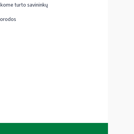
škome turto savininkų
orodos