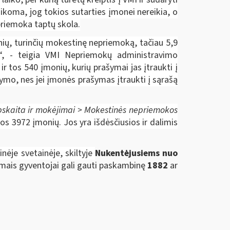
aikoma, jog tokios sutarties įmonei nereikia, o
priemoka taptų skola.
nių, turinčių mokestinę nepriemoką, tačiau 5,9
pė“, - teigia VMI Nepriemokų administravimo
 tos 540 įmonių, kurių prašymai jas įtraukti į
ymo, nes jei įmonės prašymas įtraukti į sąrašą
pskaita ir mokėjimai > Mokestinės nepriemokos
os 3972 įmonių. Jos yra išdėsčiusios ir dalimis
nėje svetainėje, skiltyje
Nukentėjusiems nuo
mais gyventojai gali gauti paskambinę
1882
ar