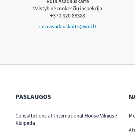
Rūta Asadauskaitė
Valstybinė mokesčių inspekcija
+370 620 88383
ruta.asadauskaite@vmi.lt
PASLAUGOS
N
Consultations at International House Vilnius /
Mo
Klaipėda
At