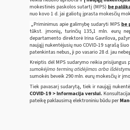
mokestinės paskolos sutartį (MPS)
be palūk
nuo kovo 1 d. jai galiotų įprasta mokesčių m
„Priminimus apie galimybę sudaryti MPS
be 
tūkst. įmonių, turinčių 135,1 mln. eurų ne
departamento direktorė Irina Gavrilova, pažym
naująjį nukentėjusių nuo COVID-19 sąrašą šiuo
patenkintas nebus, ji po vasario 28 d. jau neb
Kreiptis dėl MPS sudarymo reikia prisijungus
sumokėjimo terminų atidėjimas arba išdėstym
sumokės beveik 290 mln. eurų mokesčių ir įm
Tiek pavasarį sudarytą, tiek ir naująjį nukent
COVID-19 > Informacija verslui.
Konsultacija
pateikę paklausimą elektroniniu būdu per
Man