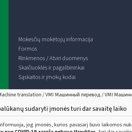
Mokesčių mokėtojų informacija
Formos
Rinkmenos / Atviri duomenys
Skaičiuoklės ir pagalbininkai
Sąskaitos ir įmokų kodai
Machine translation / VMI Машинный перевод / VMI Машин
alūkanų sudaryti įmonės turi dar savaitę laiko
) informuoja, jog įmonės, kurios pavasarį buvo laikomos nuk
sių nuo COVID-19 sąrašą nebuvo įtrauktos,
turi dar savaitę