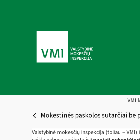
VMI 
Mokestinės paskolos sutarčiai be p
Valstybinė mokesčių inspekcija (toliau – VMI
veikla nebuvo apribota ir
į naująjį nukentėju