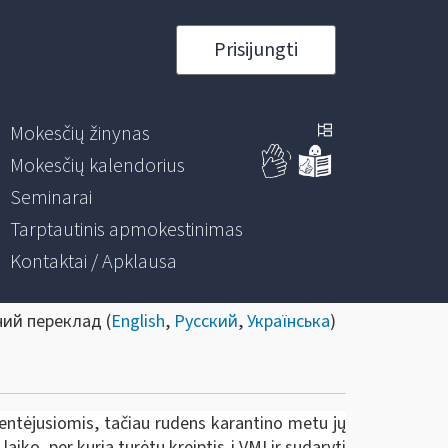
Prisijungti
Mokesčių žinynas
Mokesčių kalendorius
Seminarai
Tarptautinis apmokestinimas
Kontaktai / Apklausa
ний переклад (
English
,
Русский
,
Українська
)
entėjusiomis, tačiau rudens karantino metu jų
 laiko, per kurią turėtų kreiptis į VMI ir sudaryti