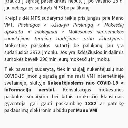
įtraukti į sąrašą patenkintas nebus, ji po vasario 28 d.
jau nebegalės sudaryti MPS be palūkanų.
Kreiptis dėl MPS sudarymo reikia prisijungus prie Mano
VMI,
Paslaugos > Užsakyti Paslaugą > Mokesčių
apskaita ir mokėjimai > Mokestinės nepriemokos
sumokėjimo terminų atidėjimas arba išdėstymas.
Mokestinę paskolos sutartį be palūkanų jau yra
sudariusios 3972 įmonių. Jos yra išdėsčiusios ir dalimis
sumokės beveik 290 mln. eurų mokesčių ir įmokų.
Tiek pavasarį sudarytą, tiek ir naująjį nukentėjusių nuo
COVID-19 įmonių sąrašą galima rasti VMI internetinėje
svetainėje, skiltyje
Nukentėjusiems nuo COVID-19 >
Informacija verslui.
Konsultacijas mokestinės
paskolos sudarymo bei kitais mokesčių klausimais
gyventojai gali gauti paskambinę
1882
ar pateikę
paklausimą elektroniniu būdu per
Mano VMI
.