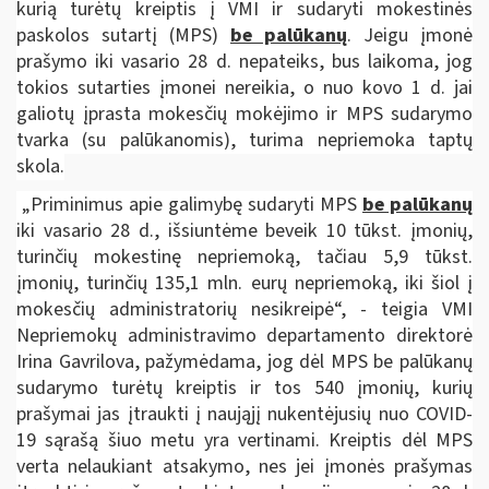
kurią turėtų kreiptis į VMI ir sudaryti mokestinės
paskolos sutartį (MPS)
be palūkanų
. Jeigu įmonė
prašymo iki vasario 28 d. nepateiks, bus laikoma, jog
tokios sutarties įmonei nereikia, o nuo kovo 1 d. jai
galiotų įprasta mokesčių mokėjimo ir MPS sudarymo
tvarka (su palūkanomis), turima nepriemoka taptų
skola.
„Priminimus apie galimybę sudaryti MPS
be palūkanų
iki vasario 28 d., išsiuntėme beveik 10 tūkst. įmonių,
turinčių mokestinę nepriemoką, tačiau 5,9 tūkst.
įmonių, turinčių 135,1 mln. eurų nepriemoką, iki šiol į
mokesčių administratorių nesikreipė“, - teigia VMI
Nepriemokų administravimo departamento direktorė
Irina Gavrilova, pažymėdama, jog dėl MPS be palūkanų
sudarymo turėtų kreiptis ir tos 540 įmonių, kurių
prašymai jas įtraukti į naująjį nukentėjusių nuo COVID-
19 sąrašą šiuo metu yra vertinami. Kreiptis dėl MPS
verta nelaukiant atsakymo, nes jei įmonės prašymas