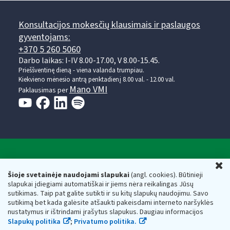
Konsultacijos mokesčių klausimais ir paslaugos
gyventojams:
+370 5 260 5060
Darbo laikas: I-IV 8.00-17.00, V 8.00-15.45.
Prieššventinę dieną - viena valanda trumpiau.
Kiekvieno mėnesio antrą penktadienį 8.00 val. - 12.00 val.
Mano VMI
Paklausimas per
Valstybinė mokesčių inspekcija prie Lietuvos
U
Respublikos finansų ministerijos
Šioje svetainėje naudojami slapukai
(angl. cookies). Būtinieji
slapukai įdiegiami automatiškai ir jiems nėra reikalingas Jūsų
Biudžetinė įstaiga. Juridinio asmens kodas — 188659752,
sutikimas. Taip pat galite sutikti ir su kitų slapukų naudojimu. Savo
adresas: Vasario 16-osios g. 14, 01107 Vilnius, Lietuva, el.paštas:
sutikimą bet kada galėsite atšaukti pakeisdami interneto naršyklės
vmi@vmi.lt
, E. pristatymo dėžutės adresas 188659752
nustatymus ir ištrindami įrašytus slapukus. Daugiau informacijos
Duomenys apie Valstybinę mokesčių inspekciją prie Lietuvos
Slapukų politika
;
Privatumo politika.
Respublikos finansų ministerijos kaupiami ir saugomi Juridinių