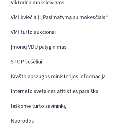
Viktorina moksleiviams
VMI kviečia į „Pasimatymą su mokesčiais“
VMI turto aukcionai
Įmonių VDU palyginimas
STOP šešėliui
Krašto apsaugos ministerijos informacija
Interneto svetainės atitikties paraiška
Ieškome turto savininkų
Nuorodos