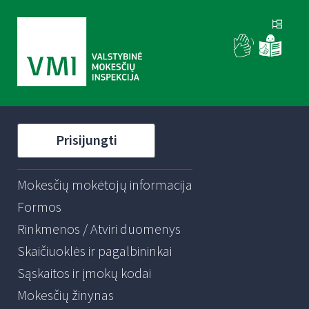
Prisijungti
Mokesčių mokėtojų informacija
Formos
Rinkmenos / Atviri duomenys
Skaičiuoklės ir pagalbininkai
Sąskaitos ir įmokų kodai
Mokesčių žinynas