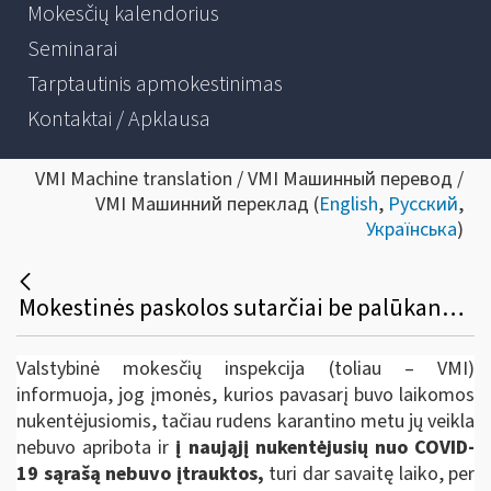
Mokesčių kalendorius
Seminarai
Tarptautinis apmokestinimas
Kontaktai / Apklausa
VMI Machine translation / VMI Машинный перевод /
VMI Машинний переклад (
English
,
Русский
,
Українська
)
Mokestinės paskolos sutarčiai be palūkanų sudaryti įmonės turi dar savaitę laiko
Valstybinė mokesčių inspekcija (toliau – VMI)
informuoja, jog įmonės, kurios pavasarį buvo laikomos
nukentėjusiomis, tačiau rudens karantino metu jų veikla
nebuvo apribota ir
į naująjį nukentėjusių nuo COVID-
19 sąrašą nebuvo įtrauktos,
turi dar savaitę laiko, per