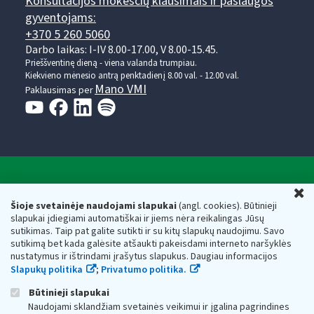
Konsultacijos mokesčių klausimais ir paslaugos
gyventojams:
+370 5 260 5060
Darbo laikas: I-IV 8.00-17.00, V 8.00-15.45.
Prieššventinę dieną - viena valanda trumpiau.
Kiekvieno mėnesio antrą penktadienį 8.00 val. - 12.00 val.
Mano VMI
Paklausimas per
Valstybinė mokesčių inspekcija prie Lietuvos
U
Respublikos finansų ministerijos
Šioje svetainėje naudojami slapukai
(angl. cookies). Būtinieji
slapukai įdiegiami automatiškai ir jiems nėra reikalingas Jūsų
Biudžetinė įstaiga. Juridinio asmens kodas — 188659752,
sutikimas. Taip pat galite sutikti ir su kitų slapukų naudojimu. Savo
adresas: Vasario 16-osios g. 14, 01107 Vilnius, Lietuva, el.paštas:
sutikimą bet kada galėsite atšaukti pakeisdami interneto naršyklės
vmi@vmi.lt
, E. pristatymo dėžutės adresas 188659752
nustatymus ir ištrindami įrašytus slapukus. Daugiau informacijos
Duomenys apie Valstybinę mokesčių inspekciją prie Lietuvos
Slapukų politika
;
Privatumo politika.
Respublikos finansų ministerijos kaupiami ir saugomi Juridinių
asmenų registre
Būtinieji slapukai
Naudojami sklandžiam svetainės veikimui ir įgalina pagrindines