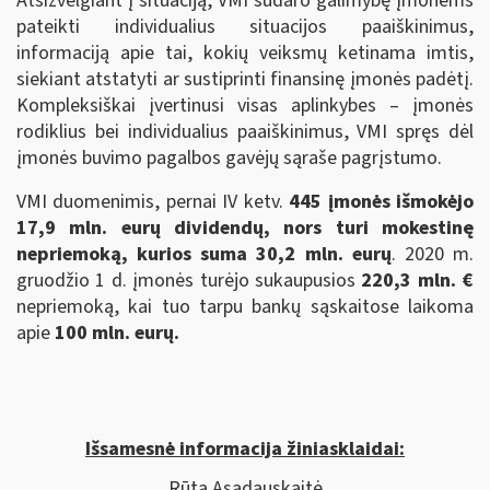
Atsižvelgiant į situaciją, VMI sudaro galimybę įmonėms
pateikti individualius situacijos paaiškinimus,
informaciją apie tai, kokių veiksmų ketinama imtis,
siekiant atstatyti ar sustiprinti finansinę įmonės padėtį.
Kompleksiškai įvertinusi visas aplinkybes – įmonės
rodiklius bei individualius paaiškinimus, VMI spręs dėl
įmonės buvimo pagalbos gavėjų sąraše pagrįstumo.
VMI duomenimis, pernai IV ketv.
445 įmonės išmokėjo
17,9 mln. eurų dividendų, nors turi mokestinę
nepriemoką, kurios suma 30,2 mln. eurų
. 2020 m.
gruodžio 1 d. įmonės turėjo sukaupusios
220,3 mln. €
nepriemoką, kai tuo tarpu bankų sąskaitose laikoma
apie
100 mln. eurų.
Išsamesnė informacija žiniasklaidai:
Rūta Asadauskaitė