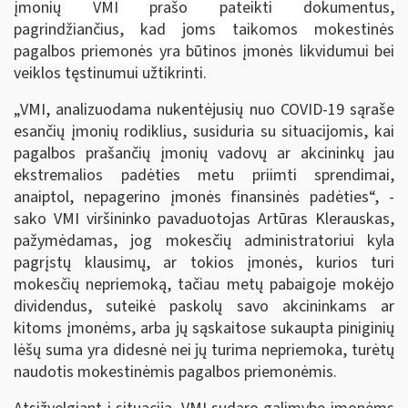
įmonių VMI prašo pateikti dokumentus,
pagrindžiančius, kad joms taikomos mokestinės
pagalbos priemonės yra
būtinos įmonės likvidumui bei
veiklos tęstinumui užtikrinti.
„VMI, analizuodama nukentėjusių nuo COVID-19 sąraše
esančių įmonių rodiklius, susiduria su situacijomis, kai
pagalbos prašančių įmonių vadovų ar akcininkų jau
ekstremalios padėties metu priimti sprendimai,
anaiptol, nepagerino įmonės finansinės padėties“, -
sako VMI viršininko pavaduotojas Artūras Klerauskas,
pažymėdamas, jog mokesčių administratoriui kyla
pagrįstų klausimų, ar tokios įmonės, kurios turi
mokesčių nepriemoką, tačiau metų pabaigoje mokėjo
dividendus, suteikė paskolų savo akcininkams ar
kitoms įmonėms, arba jų sąskaitose sukaupta piniginių
lėšų suma yra didesnė nei jų turima nepriemoka, turėtų
naudotis mokestinėmis pagalbos priemonėmis.