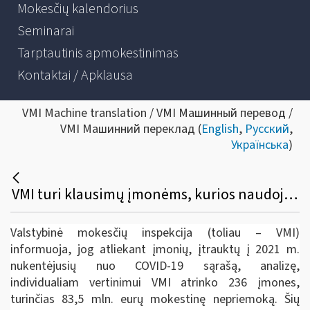
Mokesčių kalendorius
Seminarai
Tarptautinis apmokestinimas
Kontaktai / Apklausa
VMI Machine translation / VMI Машинный перевод /
VMI Машинний переклад (
English
,
Русский
,
Українська
)
VMI turi klausimų įmonėms, kurios naudojasi valstybės pagalba, bet mokėjo dividendus, teikė paskolas
Valstybinė mokesčių inspekcija (toliau – VMI)
informuoja, jog atliekant įmonių, įtrauktų į 2021 m.
nukentėjusių nuo COVID-19 sąrašą, analizę,
individualiam vertinimui VMI atrinko 236 įmones,
turinčias 83,5 mln. eurų mokestinę nepriemoką. Šių