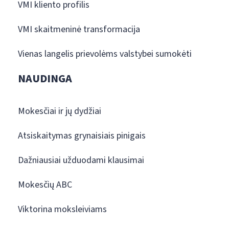
VMI kliento profilis
VMI skaitmeninė transformacija
Vienas langelis prievolėms valstybei sumokėti
NAUDINGA
Mokesčiai ir jų dydžiai
Atsiskaitymas grynaisiais pinigais
Dažniausiai užduodami klausimai
Mokesčių ABC
Viktorina moksleiviams