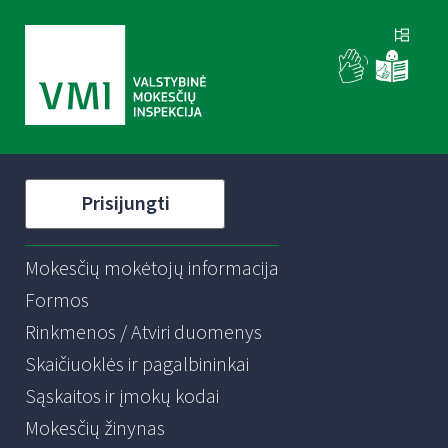
Prisijungti
Mokesčių mokėtojų informacija
Formos
Rinkmenos / Atviri duomenys
Skaičiuoklės ir pagalbininkai
Sąskaitos ir įmokų kodai
Mokesčių žinynas