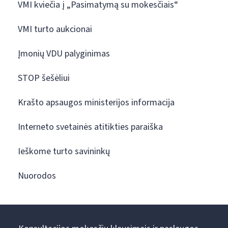
VMI kviečia į „Pasimatymą su mokesčiais“
VMI turto aukcionai
Įmonių VDU palyginimas
STOP šešėliui
Krašto apsaugos ministerijos informacija
Interneto svetainės atitikties paraiška
Ieškome turto savininkų
Nuorodos