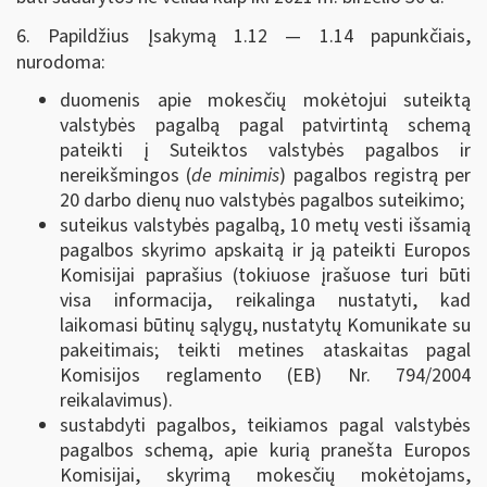
6. Papildžius Įsakymą 1.12 — 1.14 papunkčiais,
nurodoma:
duomenis apie mokesčių mokėtojui suteiktą
valstybės pagalbą pagal patvirtintą schemą
pateikti į Suteiktos valstybės pagalbos ir
nereikšmingos (
de minimis
) pagalbos registrą per
20 darbo dienų nuo valstybės pagalbos suteikimo;
suteikus valstybės pagalbą, 10 metų vesti išsamią
pagalbos skyrimo apskaitą ir ją pateikti Europos
Komisijai paprašius (tokiuose įrašuose turi būti
visa informacija, reikalinga nustatyti, kad
laikomasi būtinų sąlygų, nustatytų Komunikate su
pakeitimais; teikti metines ataskaitas pagal
Komisijos reglamento (EB) Nr. 794/2004
reikalavimus).
sustabdyti pagalbos, teikiamos pagal valstybės
pagalbos schemą, apie kurią pranešta Europos
Komisijai, skyrimą mokesčių mokėtojams,