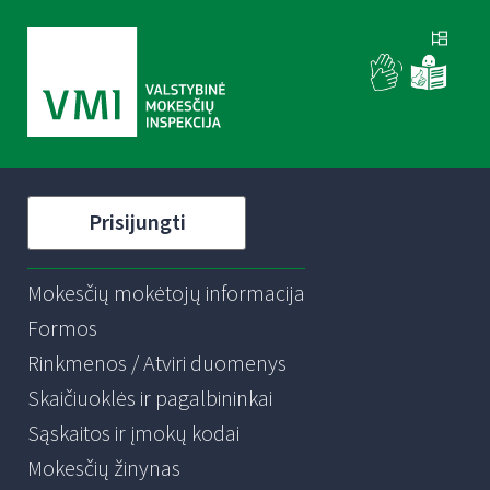
Prisijungti
Mokesčių mokėtojų informacija
Formos
Rinkmenos / Atviri duomenys
Skaičiuoklės ir pagalbininkai
Sąskaitos ir įmokų kodai
Mokesčių žinynas