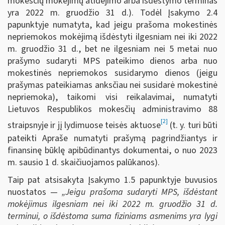
mokesčių mokėjimų atidėjimo arba išdėstymo terminas
yra 2022 m. gruodžio 31 d.). Todėl Įsakymo 2.4
papunktyje numatyta, kad jeigu prašoma mokestinės
nepriemokos mokėjimą išdėstyti ilgesniam nei iki 2022
m. gruodžio 31 d., bet ne ilgesniam nei 5 metai nuo
prašymo sudaryti MPS pateikimo dienos arba nuo
mokestinės nepriemokos susidarymo dienos (jeigu
prašymas pateikiamas anksčiau nei susidarė mokestinė
nepriemoka), taikomi visi reikalavimai, numatyti
Lietuvos Respublikos mokesčių administravimo 88
[2]
straipsnyje ir jį lydimuose teisės aktuose
(t. y. turi būti
pateikti Apraše numatyti prašymą pagrindžiantys ir
finansinę būklę apibūdinantys dokumentai, o nuo 2023
m. sausio 1 d. skaičiuojamos palūkanos).
Taip pat atsisakyta Įsakymo 1.5 papunktyje buvusios
nuostatos —
„Jeigu prašoma sudaryti MPS, išdėstant
mokėjimus ilgesniam nei iki 2022 m. gruodžio 31 d.
terminui, o išdėstoma suma fiziniams asmenims yra lygi