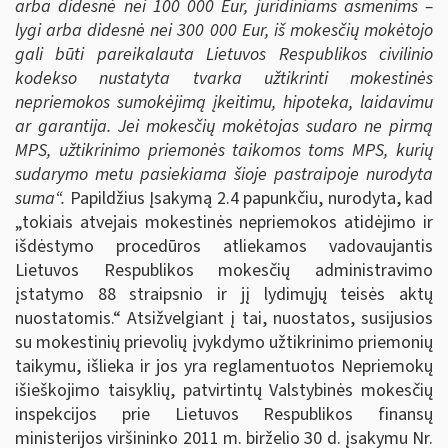
arba didesnė nei 100 000 Eur, juridiniams asmenims –
lygi arba didesnė nei 300 000 Eur, iš mokesčių mokėtojo
gali būti pareikalauta Lietuvos Respublikos civilinio
kodekso nustatyta tvarka užtikrinti mokestinės
nepriemokos sumokėjimą įkeitimu, hipoteka, laidavimu
ar garantija. Jei mokesčių mokėtojas sudaro ne pirmą
MPS, užtikrinimo priemonės taikomos toms MPS, kurių
sudarymo metu pasiekiama šioje pastraipoje nurodyta
suma“.
Papildžius Įsakymą 2.4 papunkčiu, nurodyta, kad
„tokiais atvejais mokestinės nepriemokos atidėjimo ir
išdėstymo procedūros atliekamos vadovaujantis
Lietuvos Respublikos mokesčių administravimo
įstatymo 88 straipsnio ir jį lydimųjų teisės aktų
nuostatomis.“ Atsižvelgiant į tai, nuostatos, susijusios
su mokestinių prievolių įvykdymo užtikrinimo priemonių
taikymu, išlieka ir jos yra reglamentuotos Nepriemokų
išieškojimo taisyklių, patvirtintų Valstybinės mokesčių
inspekcijos prie Lietuvos Respublikos finansų
ministerijos viršininko 2011 m. birželio 30 d. įsakymu Nr.