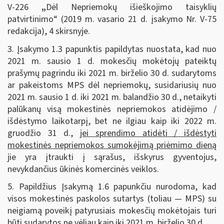
V-226
„
Dėl Nepriemokų išieškojimo taisyklių
patvirtinimo“ (2019 m. vasario 21 d. įsakymo Nr. V-75
redakcija), 4 skirsnyje.
3. Įsakymo 1.3 papunktis papildytas nuostata, kad nuo
2021 m. sausio 1 d. mokesčių mokėtojų pateiktų
prašymų pagrindu iki 2021 m. birželio 30 d. sudarytoms
ar pakeistoms MPS dėl nepriemokų, susidariusių nuo
2021 m. sausio 1 d. iki 2021 m. balandžio 30 d., netaikyti
palūkanų visą mokestinės nepriemokos atidėjimo /
išdėstymo laikotarpį, bet ne ilgiau kaip iki 2022 m.
gruodžio 31 d.,
jei sprendimo atidėti / išdėstyti
mokestinės nepriemokos sumokėjimą priėmimo dieną
jie yra įtraukti į sąrašus, išskyrus gyventojus,
nevykdančius ūkinės komercinės veiklos.
5. Papildžius Įsakymą 1.6 papunkčiu nurodoma, kad
visos mokestinės paskolos sutartys (toliau — MPS) su
neigiamą poveikį patyrusiais mokesčių mokėtojais turi
būti sudarytos ne vėliau kaip iki 2021 m. birželio 30 d.