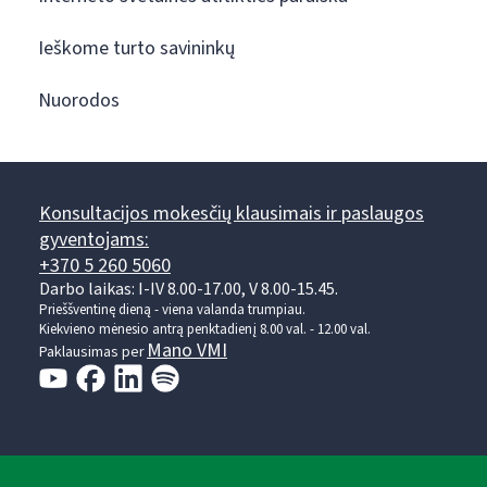
Ieškome turto savininkų
Nuorodos
Konsultacijos mokesčių klausimais ir paslaugos
gyventojams:
+370 5 260 5060
Darbo laikas: I-IV 8.00-17.00, V 8.00-15.45.
Prieššventinę dieną - viena valanda trumpiau.
Kiekvieno mėnesio antrą penktadienį 8.00 val. - 12.00 val.
Mano VMI
Paklausimas per