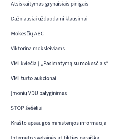
Atsiskaitymas grynaisiais pinigais
Dažniausiai užduodami klausimai
Mokesčių ABC
Viktorina moksleiviams
VMI kviečia į „Pasimatymą su mokesčiais“
VMI turto aukcionai
Įmonių VDU palyginimas
STOP šešėliui
Krašto apsaugos ministerijos informacija
Interneto svetainės atitikties paraiška