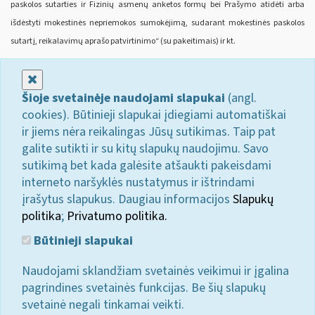
paskolos sutarties ir Fizinių asmenų anketos formų bei Prašymo atidėti arba
išdėstyti mokestinės nepriemokos sumokėjimą, sudarant mokestinės paskolos
sutartį, reikalavimų aprašo patvirtinimo“ (su pakeitimais) ir kt.
Uždaryti
Šioje svetainėje naudojami slapukai
(angl.
cookies). Būtinieji slapukai įdiegiami automatiškai
ir jiems nėra reikalingas Jūsų sutikimas. Taip pat
galite sutikti ir su kitų slapukų naudojimu. Savo
sutikimą bet kada galėsite atšaukti pakeisdami
interneto naršyklės nustatymus ir ištrindami
įrašytus slapukus. Daugiau informacijos
Slapukų
politika
;
Privatumo politika.
Būtinieji slapukai
Naudojami sklandžiam svetainės veikimui ir įgalina
pagrindines svetainės funkcijas. Be šių slapukų
svetainė negali tinkamai veikti.