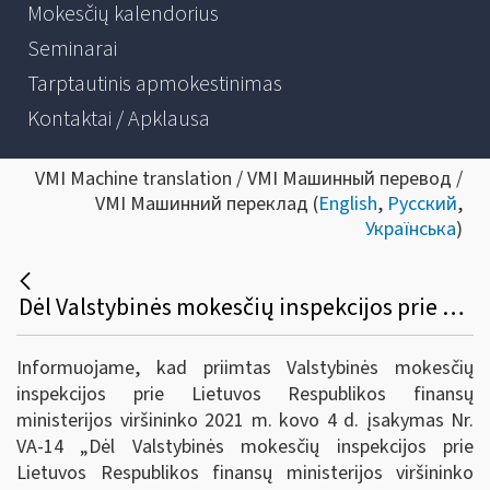
Mokesčių kalendorius
Seminarai
Tarptautinis apmokestinimas
Kontaktai / Apklausa
VMI Machine translation / VMI Машинный перевод /
VMI Машинний переклад (
English
,
Русский
,
Українська
)
Dėl Valstybinės mokesčių inspekcijos prie Lietuvos Respublikos finansų ministerijos viršininko 2020 m. kovo 26 d. įsakymo Nr. VA-27 „Dėl pagalbos priemonių mokesčių mokėtojams, paveiktiems koronaviruso (COVID-19) sukeltų neigiamų pasekmių“ pakeitimo
Informuojame, kad priimtas Valstybinės mokesčių
inspekcijos prie Lietuvos Respublikos finansų
ministerijos viršininko 2021 m. kovo 4 d. įsakymas Nr.
VA-14 „Dėl Valstybinės mokesčių inspekcijos prie
Lietuvos Respublikos finansų ministerijos viršininko