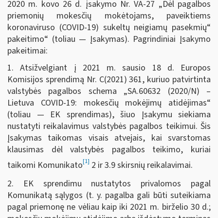
2020 m. kovo 26 d. įsakymo Nr. VA-27 „Dėl pagalbos
priemonių mokesčių mokėtojams, paveiktiems
koronaviruso (COVID-19) sukeltų neigiamų pasekmių“
pakeitimo“ (toliau — Įsakymas). Pagrindiniai Įsakymo
pakeitimai:
1. Atsižvelgiant į 2021 m. sausio 18 d. Europos
Komisijos sprendimą Nr. C(2021) 361, kuriuo patvirtinta
valstybės pagalbos schema „SA.60632 (2020/N) –
Lietuva COVID-19: mokesčių mokėjimų atidėjimas“
(toliau — EK sprendimas), šiuo Įsakymu siekiama
nustatyti reikalavimus valstybės pagalbos teikimui. Šis
Įsakymas taikomas visais atvejais, kai svarstomas
klausimas dėl valstybės pagalbos teikimo, kuriai
[1]
taikomi Komunikato
2 ir 3.9 skirsnių reikalavimai.
2. EK sprendimu nustatytos privalomos pagal
Komunikatą sąlygos (t. y. pagalba gali būti suteikiama
pagal priemonę ne vėliau kaip iki 2021 m. birželio 30 d.;