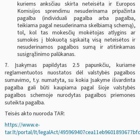
kuriems anksčiau skirta neteisėta ir Europos
Komisijos sprendimu nesuderinama pripažinta
pagalba (individuali pagalba arba pagalba,
teikiama pagal nesuderinama skelbiamą schemą),
tol, kol tas mokesčių mokėtojas atlygins ar
sumokės į blokuotą sąskaitą visą neteisėtos ir
nesuderinamos pagalbos sumą ir atitinkamas
susigrąžinimo palūkanas.
7. Įsakymas papildytas 2.5 papunkčiu, kuriame
reglamentuotos nuostatos dėl valstybės pagalbos
sumavimo, t.y. numatyta, su kokia Įsakyme išvardinta
pagalba gali būti kaupiama pagal šioje valstybės
pagalbos schemoje nurodytas pagalbos priemones
suteikta pagalba.
Teisės akto nuoroda TAR:
https://www.e-
tar.lt/portal/lt/legalAct/495969407cea11eb9601893677bf