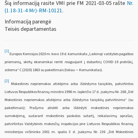
Šią informaciją rasite VMI prie FM 2021-03-05 rašte
Nr.
(
1.18-31-4 Mr)-
RM-10121
.
Informaciją parengė
Teisės departamentas
[1]
Europos Komisijos 2020 m. kovo 19 d. komunikato „Laikinoji valstybės pagalbos
priemonių, skirtų ekonomikai remti reaguojant į dabartinį COVID-19 protrūkį,
sistema“ C (2020) 1863 su pakeitimais (toliau — Komunikatas).
[2]
Mokestinės nepriemokos atidėjimo arba išdėstymo taisyklės, patvirtintos
Lietuvos Respublikos finansų ministro 1998 m. lapkričio 17 d. įsakymu Nr. 268 „Dėl
Mokestinės nepriemokos atidėjimo arba išdėstymo taisyklių patvirtinimo“ (su
pakeitimais); Prašymo atidėti arba išdėstyti mokestinės nepriemokos
sumokėjimą, sudarant mokestinės paskolos sutartį, reikalavimų aprašas,
patvirtintas Valstybinės mokesčių inspekcijos prie Lietuvos Respublikos finansų
ministerijos viršininko 2001 m. spalio 3 d. įsakymu Nr. 236 „Dėl Mokestinės