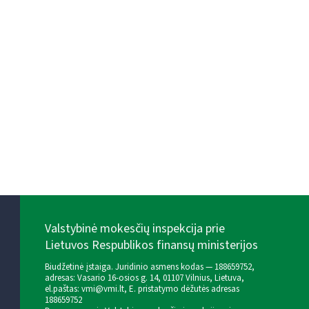
Valstybinė mokesčių inspekcija prie
Lietuvos Respublikos finansų ministerijos
Biudžetinė įstaiga. Juridinio asmens kodas — 188659752,
adresas: Vasario 16-osios g. 14, 01107 Vilnius, Lietuva,
el.paštas:
vmi@vmi.lt
, E. pristatymo dėžutės adresas
188659752