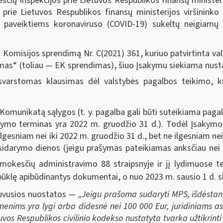
čių inspekcijos prie Lietuvos Respublikos finansų ministeri
 prie Lietuvos Respublikos finansų ministerijos viršinin
paveiktiems koronaviruso (COVID-19) sukeltų neigiamų 
os Komisijos sprendimą Nr. C(2021) 361, kuriuo patvirtinta 
as“ (toliau — EK sprendimas), šiuo Įsakymu siekiama nustat
 svarstomas klausimas dėl valstybės pagalbos teikimo, 
munikatą sąlygos (t. y. pagalba gali būti suteikiama pagal 
tymo terminas yra 2022 m. gruodžio 31 d.). Todėl Įsakymo
gesniam nei iki 2022 m. gruodžio 31 d., bet ne ilgesniam n
darymo dienos (jeigu prašymas pateikiamas anksčiau nei 
 mokesčių administravimo 88 straipsnyje ir jį lydimuose t
būklę apibūdinantys dokumentai, o nuo 2023 m. sausio 1 d. 
buvusios nuostatos —
„Jeigu prašoma sudaryti MPS, išdėstan
menims yra lygi arba didesnė nei 100 000 Eur, juridiniams as
uvos Respublikos civilinio kodekso nustatyta tvarka užtikrin