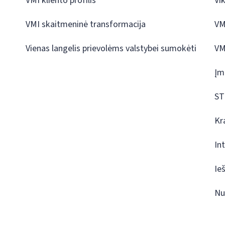
VMI kliento profilis
Vi
VMI skaitmeninė transformacija
VM
Vienas langelis prievolėms valstybei sumokėti
VM
Įm
ST
Kr
In
Ie
Nu