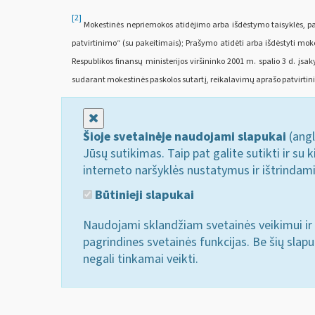
[2]
Mokestinės nepriemokos atidėjimo arba išdėstymo taisyklės, pat
patvirtinimo“ (su pakeitimais); Prašymo atidėti arba išdėstyti mo
Respublikos finansų ministerijos viršininko 2001 m. spalio 3 d. į
sudarant mokestinės paskolos sutartį, reikalavimų aprašo patvirtinim
Uždaryti
Šioje svetainėje naudojami slapukai
(angl
Jūsų sutikimas. Taip pat galite sutikti ir s
interneto naršyklės nustatymus ir ištrindam
Būtinieji slapukai
Naudojami sklandžiam svetainės veikimui ir 
pagrindines svetainės funkcijas. Be šių slap
negali tinkamai veikti.