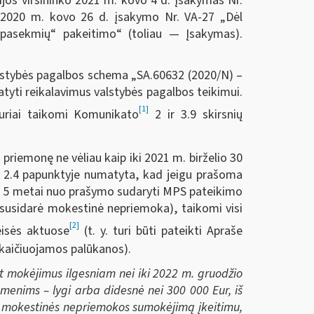
jos viršininko 2021 m. kovo 4 d. įsakymas Nr.
ko 2020 m. kovo 26 d. įsakymo Nr. VA-27 „Dėl
pasekmių“ pakeitimo“ (toliau — Įsakymas).
valstybės pagalbos schema „SA.60632 (2020/N) –
yti reikalavimus valstybės pagalbos teikimui.
[1]
kuriai taikomi Komunikato
2 ir 3.9 skirsnių
priemonę ne vėliau kaip iki 2021 m. birželio 30
 2.4 papunktyje numatyta, kad jeigu prašoma
ei 5 metai nuo prašymo sudaryti MPS pateikimo
susidarė mokestinė nepriemoka), taikomi visi
[2]
eisės aktuose
(t. y. turi būti pateikti Apraše
skaičiuojamos palūkanos).
t mokėjimus ilgesniam nei iki 2022 m. gruodžio
menims – lygi arba didesnė nei 300 000 Eur, iš
ti mokestinės nepriemokos sumokėjimą įkeitimu,