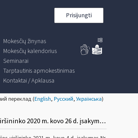
Prisijungti
Mokesčių žinynas
Mokesčių kalendorius
Seminarai
Tarptautinis apmokestinimas
Kontaktai / Apklausa
ний переклад (
English
,
Русский
,
Українська
)
Dėl Valstybinės mokesčių inspekcijos prie Lietuvos Respublikos finansų ministerijos viršininko 2020 m. kovo 26 d. įsakymo Nr. VA-27 „Dėl pagalbos priemonių mokesčių mokėtojams, paveiktiems koronaviruso (COVID-19) sukeltų neigiamų pasekmių“ pakeitimo