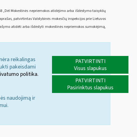
268 „Dėl Mokestinės nepriemokos atidėjimo arba išdėstymo taisyklių
rašas, patvirtintas Valstybinės mokesčių inspekcijos prie Lietuvos
 Prašymo atidėti arba išdėstyti mokestinės nepriemokos sumokėjimą,
 nėra reikalingas
PATVIRTINTI
aukti pakeisdami
Visus slapukus
ivatumo politika.
PATVIRTINTI
Pasirinktus slapukus
nės naudojimą ir
mui.