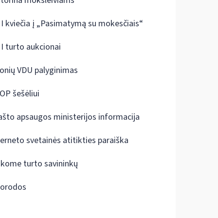
ktorina moksleiviams
I kviečia į „Pasimatymą su mokesčiais“
I turto aukcionai
onių VDU palyginimas
OP šešėliui
ašto apsaugos ministerijos informacija
terneto svetainės atitikties paraiška
škome turto savininkų
orodos