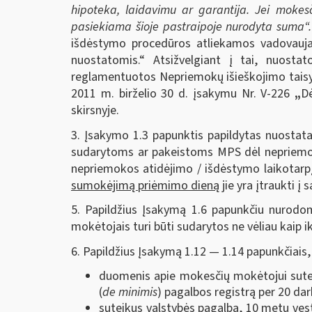
hipoteka, laidavimu ar garantija. Jei mok
pasiekiama šioje pastraipoje nurodyta suma“.
išdėstymo procedūros atliekamos vadovaujan
nuostatomis.“ Atsižvelgiant į tai, nuostat
reglamentuotos Nepriemokų išieškojimo taisykl
2011 m. birželio 30 d. įsakymu Nr. V-226
„
Dė
skirsnyje.
3. Įsakymo 1.3 papunktis papildytas nuostat
sudarytoms ar pakeistoms MPS dėl nepriemokų,
nepriemokos atidėjimo / išdėstymo laikotarpį,
sumokėjimą priėmimo dieną
jie yra įtraukti į
5. Papildžius Įsakymą 1.6 papunkčiu nurodo
mokėtojais turi būti sudarytos ne vėliau kaip ik
6. Papildžius Įsakymą 1.12 — 1.14 papunkčiais
duomenis apie mokesčių mokėtojui suteik
(
de minimis
) pagalbos registrą per 20 da
suteikus valstybės pagalbą, 10 metų vest