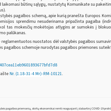
kad laikomasi būtinų sąlygų, nustatytų Komunikate su pakeiti
us).
alstybės pagalbos schemą, apie kurią pranešta Europos Kom
omisijos sprendimu nesuderinama pripažinta pagalba (indi
kol tas mokesčių mokėtojas atlygins ar sumokės į blokuot
imo palūkanas.
e reglamentuotos nuostatos dėl valstybės pagalbos sumavim
ybės pagalbos schemoje nurodytas pagalbos priemones suteik
969407cea11eb9601893677bfd7d8
 rašte
Nr. (
1.18-31-4 Mr)-
RM-10121
.
ybės pagalbos priemonių, skirtų ekonomikai remti reaguojant į dabartinį COVID-19 protr