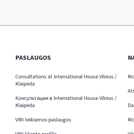
PASLAUGOS
N
Consultations at International House Vilnius /
Mo
Klaipėda
At
Консультации в International House Vilnius /
Klaipėda
Da
VMI teikiamos paslaugos
Mo