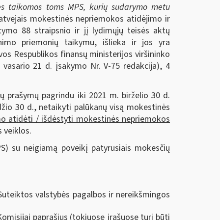
nės taikomos toms MPS, kurių sudarymo metu
atvejais mokestinės nepriemokos atidėjimo ir
mo 88 straipsnio ir jį lydimųjų teisės aktų
inimo priemonių taikymu, išlieka ir jos yra
os Respublikos finansų ministerijos viršininko
 vasario 21 d. įsakymo Nr. V-75 redakcija), 4
 prašymų pagrindu iki 2021 m. birželio 30 d.
žio 30 d., netaikyti palūkanų visą mokestinės
mo atidėti / išdėstyti mokestinės nepriemokos
 veiklos.
S) su neigiamą poveikį patyrusiais mokesčių
Suteiktos valstybės pagalbos ir nereikšmingos
omisijai paprašius (tokiuose įrašuose turi būti