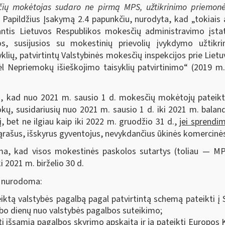
esčių mokėtojas sudaro ne pirmą MPS, užtikrinimo priemo
Papildžius Įsakymą 2.4 papunkčiu, nurodyta, kad „tokiais 
tis Lietuvos Respublikos mokesčių administravimo įstaty
os, susijusios su mokestinių prievolių įvykdymo užtikr
ių, patvirtintų Valstybinės mokesčių inspekcijos prie Lietuv
l Nepriemokų išieškojimo taisyklių patvirtinimo“ (2019 m.
a, kad nuo 2021 m. sausio 1 d. mokesčių mokėtojų pateiktų
 susidariusių nuo 2021 m. sausio 1 d. iki 2021 m. baland
 bet ne ilgiau kaip iki 2022 m. gruodžio 31 d.,
jei sprendi
 sąrašus, išskyrus gyventojus, nevykdančius ūkinės komercinės
ma, kad visos mokestinės paskolos sutartys (toliau — MP
i 2021 m. birželio 30 d.
, nurodoma:
tą valstybės pagalbą pagal patvirtintą schemą pateikti į 
rbo dienų nuo valstybės pagalbos suteikimo;
i išsamią pagalbos skyrimo apskaitą ir ją pateikti Europos K