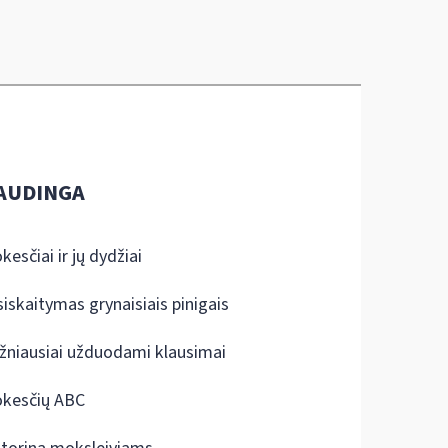
AUDINGA
kesčiai ir jų dydžiai
siskaitymas grynaisiais pinigais
žniausiai užduodami klausimai
kesčių ABC