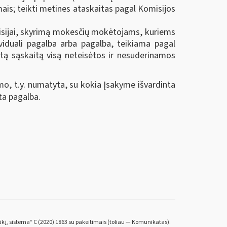
mais; teikti metines ataskaitas pagal Komisijos
isijai, skyrimą mokesčių mokėtojams, kuriems
viduali pagalba arba pagalba, teikiama pagal
ą sąskaitą visą neteisėtos ir nesuderinamos
o, t.y. numatyta, su kokia Įsakyme išvardinta
ta pagalba.
ūkį, sistema“ C (2020) 1863 su pakeitimais (toliau — Komunikatas).