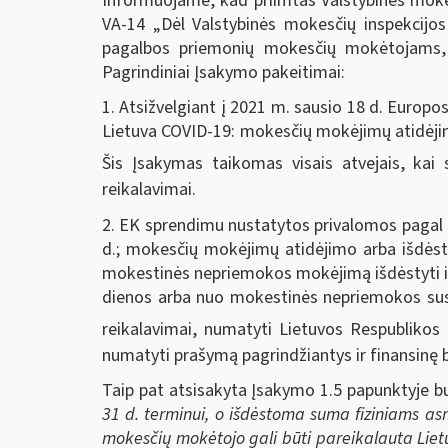
Informuojame, kad priimtas Valstybinės mokes
VA-14 „Dėl Valstybinės mokesčių inspekcijos
pagalbos priemonių mokesčių mokėtojams, 
Pagrindiniai Įsakymo pakeitimai:
1. Atsižvelgiant į 2021 m. sausio 18 d. Europ
Lietuva COVID-19: mokesčių mokėjimų atidėjim
Šis Įsakymas taikomas visais atvejais, kai
reikalavimai.
2. EK sprendimu nustatytos privalomos pagal Ko
d.; mokesčių mokėjimų atidėjimo arba išdės
mokestinės nepriemokos mokėjimą išdėstyti il
dienos arba nuo mokestinės nepriemokos susi
reikalavimai, numatyti Lietuvos Respublikos
numatyti prašymą pagrindžiantys ir finansinę 
Taip pat atsisakyta Įsakymo 1.5 papunktyje 
31 d. terminui, o išdėstoma suma fiziniams as
mokesčių mokėtojo gali būti pareikalauta Liet