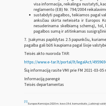
visa informacija, reikalinga nustatyti, 
reglamento (EB) Nr. 794/2004 reikalavim
sustabdyti pagalbos, teikiamos pagal v
anksčiau skirta neteisėta ir Europos K
nesuderinama skelbiamą schemą), tol, 
pagalbos sumą ir atitinkamas susigrąžin
7. Įsakymas papildytas 2.5 papunkčiu, kuriam
pagalba gali būti kaupiama pagal šioje valst
Teisės akto nuoroda TAR:
https://www.e-tar.lt/portal/lt/legalAct/495
Šią informaciją rasite VMI prie FM 2021-03-05
Informaciją parengė
Teisės departamentas
[1]
Europos Komisijos 2020 m. kovo 19 d. komunikato „Laikinoji valst