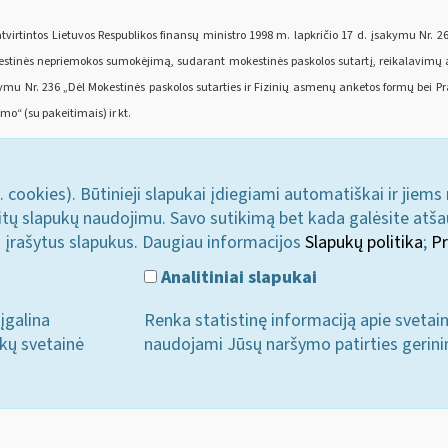
virtintos Lietuvos Respublikos finansų ministro 1998 m. lapkričio 17 d. įsakymu Nr. 
kestinės nepriemokos sumokėjimą, sudarant mokestinės paskolos sutartį, reikalavimų ap
sakymu Nr. 236 „Dėl Mokestinės paskolos sutarties ir Fizinių asmenų anketos formų bei
o“ (su pakeitimais) ir kt.
. cookies). Būtinieji slapukai įdiegiami automatiškai ir jiems
u kitų slapukų naudojimu. Savo sutikimą bet kada galėsite atš
i įrašytus slapukus. Daugiau informacijos
Slapukų politika
;
Pr
Analitiniai slapukai
įgalina
Renka statistinę informaciją apie svetai
ukų svetainė
naudojami Jūsų naršymo patirties gerini