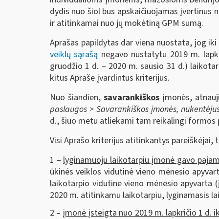
dydis nuo šiol bus apskaičiuojamas įvertinus
ir atitinkamai nuo jų mokėtiną GPM sumą.
Aprašas papildytas dar viena nuostata, jog iki
veiklų sąrašą
negavo nustatytu 2019 m. lapkri
gruodžio 1 d. – 2020 m. sausio 31 d.) laikota
kitus Apraše įvardintus kriterijus.
Nuo šiandien,
savarankiškos
įmonės, atnauji
paslaugos
>
Savarankiškos įmonės, nukentėjusi
d., šiuo metu atliekami tam reikalingi formos
Visi Aprašo kriterijus atitinkantys pareiškėjai
1 –
lyginamuoju laikotarpiu įmonė gavo pajam
ūkinės veiklos vidutinė vieno mėnesio apyvart
laikotarpio vidutine vieno mėnesio apyvarta (
2020 m. atitinkamu laikotarpiu, lyginamasis la
2 –
įmonė įsteigta nuo 2019 m. lapkričio 1 d. i