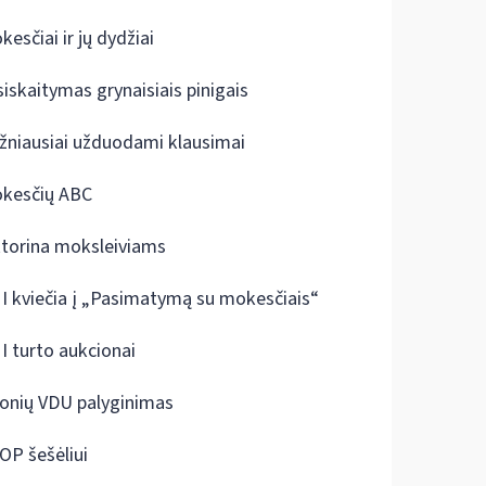
kesčiai ir jų dydžiai
siskaitymas grynaisiais pinigais
žniausiai užduodami klausimai
kesčių ABC
ktorina moksleiviams
I kviečia į „Pasimatymą su mokesčiais“
I turto aukcionai
onių VDU palyginimas
OP šešėliui