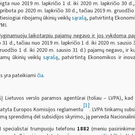
igta nuo 2019 m. lapkričio 1 d. iki 2020 m. lapkričio 30 d.,
 apribota po 2020 m. lapkričio 30 d., tačiau 2019 m. gruodži
tiesiogiai ribojamų ūkinių veiklų
sąrašą
, patvirtintą Ekonomi
VMI.
 lyginamuoju laikotarpiu pajamų negavo ir jos vykdoma pagr
31 d., tačiau nuo 2019 m. lapkričio 1 d. iki 2020 m. sausio 
ruodžio 1 d. iki 2020 m. sausio 31 d.) pajamų negavo, ir k
ojamų ūkinių veiklų
sąrašą
, patvirtintą Ekonomikos ir inova
s yra pateikiami
čia
.
šĮ Lietuvos verslo paramos agentūrai (toliau – LVPA), kad 
[1]
statyta Europos Komisijos reglamentu
. LVPA tinkamų subsi
iamą sprendimą dėl subsidijos skyrimo, ją perveda Nacionalini
I specialistai trumpuoju telefonu
1882
(meniu pasirinkim