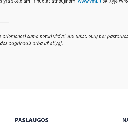
 yra skelbiami ir nuolat atnaujinami
www.vmi.lt
skiltyje
Nuk
as priemones) suma neturi viršyti 200 tūkst. eurų per pastaruo
dos pagrindais arba už atlygį.
PASLAUGOS
N