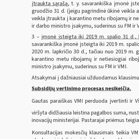
įtraukta sąrašą,
t. y. savarankiška įmonė įste
gruodžio 31 d. (jeigu pagrindinė ūkinė veikla
veikla įtraukta į karantino metu ribojamų ir ne
ir darbo ministro įsakymu, suderinus su FM ir 
3 –
įmonė įsteigta iki 2019 m. spalio 31 d.,
savarankiška įmonė įsteigta iki 2019 m. spalio 
2020 m. lapkričio 30 d., tačiau nuo 2019 m. g
karantino metu ribojamų ir netiesiogiai rib
ministro įsakymu, suderinus su FM ir VMI.
Atsakymai į dažniausiai užduodamus klausimu
Subsidijų vertinimo procesas nesikeičia.
Gautas paraiškas VMI perduoda įvertinti ir V
viršyta didžiausia leistina pagalbos suma, nu
inovacijų ministerijai. Pastarajai priėmus teig
Konsultacijas mokesčių klausimais teikia VM