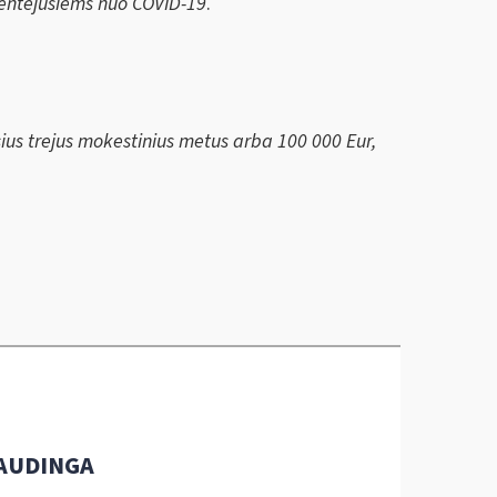
entėjusiems nuo COVID-19
.
sius trejus mokestinius metus
arba 100 000 Eur,
AUDINGA