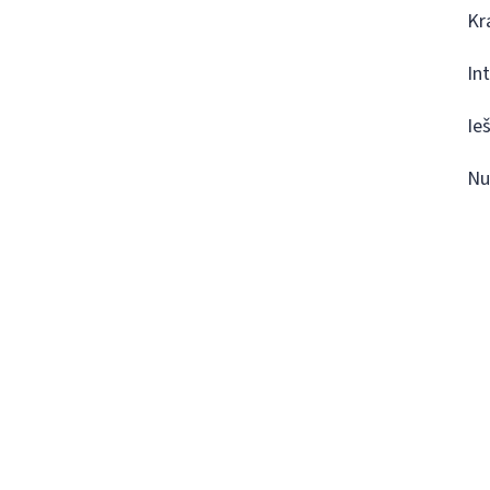
Kr
In
Ie
Nu