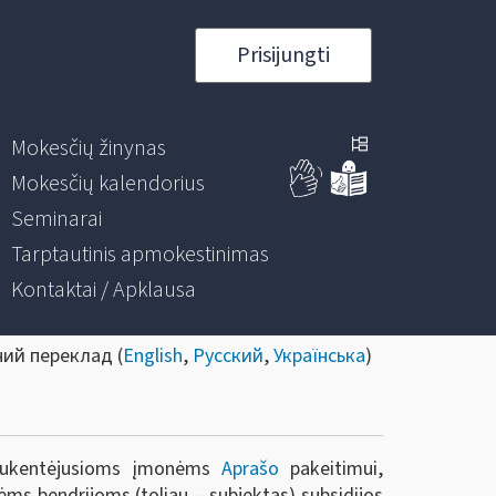
Prisijungti
Mokesčių žinynas
Mokesčių kalendorius
Seminarai
Tarptautinis apmokestinimas
Kontaktai / Apklausa
ний переклад (
English
,
Русский
,
Українська
)
9 nukentėjusioms įmonėms
Aprašo
pakeitimui,
s bendrijoms (toliau – subjektas) subsidijos