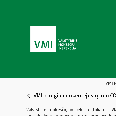
VMI 
VMI: daugiau nukentėjusių nuo COVI
Valstybinė mokesčių inspekcija (toliau – 
individualioms įmonėms, mažosioms bendrijom