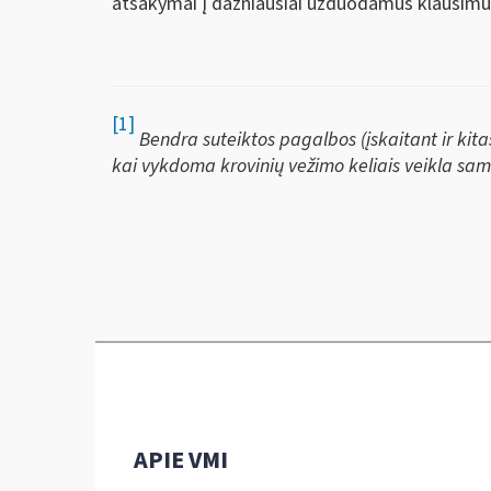
atsakymai į dažniausiai užduodamus klausimus
[1]
Bendra suteiktos pagalbos (įskaitant ir kit
kai vykdoma krovinių vežimo keliais veikla sam
APIE VMI