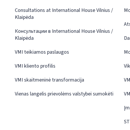
Consultations at International House Vilnius /
Mo
Klaipėda
At
Консультации в International House Vilnius /
Klaipėda
Da
VMI teikiamos paslaugos
Mo
VMI kliento profilis
Vi
VMI skaitmeninė transformacija
VM
Vienas langelis prievolėms valstybei sumokėti
VM
Įm
ST