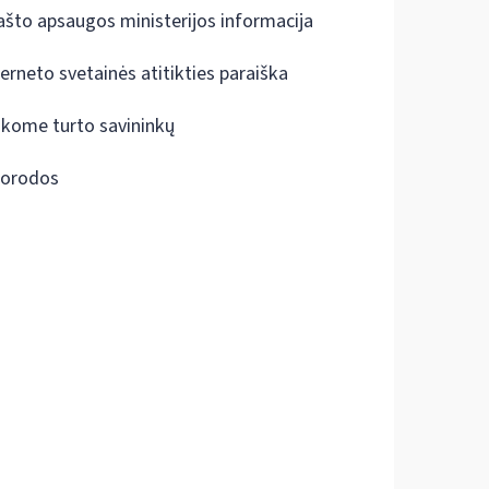
ašto apsaugos ministerijos informacija
terneto svetainės atitikties paraiška
škome turto savininkų
orodos