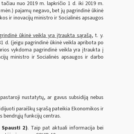
 tačiau nuo 2019 m. lapkričio 1 d. iki 2019 m.
o mėn.) pajamų negavo, bet jų pagrindinė ūkinė
kos ir inovacijų ministro ir Socialinės apsaugos
indinė ūkinė veikla yra įtraukta sąrašą,
t. y.
31 d. (jeigu pagrindinė ūkinė veikla apribota po
urios vykdoma pagrindinė veikla yra įtraukta į
cijų ministro ir Socialinės apsaugos ir darbo
pastaroji nustatytų, ar gavus subsidiją nebus
dijuoti paraiškų sąrašą pateikia Ekonomikos ir
s bendrųjų funkcijų centras.
e
Spausti 2)
. Taip pat aktuali informacija bei