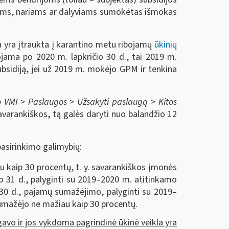
nkams, nariams ar dalyviams sumokėtas išmokas
la yra įtraukta į karantino metu ribojamų
ūkinių
ojama po 2020 m. lapkričio 30 d., tai 2019 m.
bsidiją, jei už 2019 m. mokėjo GPM ir tenkina
o VMI
>
Paslaugos
>
Užsakyti paslaugą
>
Kitos
avarankiškos, tą galės daryti nuo balandžio 12
pasirinkimo galimybių:
u kaip 30 procentų,
t. y. savarankiškos įmonės
io 31 d., palyginti su 2019–2020 m. atitinkamo
o 30 d., pajamų sumažėjimo, palyginti su 2019–
sumažėjo ne mažiau kaip 30 procentų.
gavo ir jos vykdoma pagrindinė ūkinė veikla yra