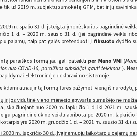
 ne tik už 2019 m. subjektų sumokėtą GPM, bet ir jų savini
 2019 m. spalio 31 d. įsteigta įmonė, kurios pagrindinė veik
čio 1 d. – 2020 m. sausio 31 d. (jei pagrindinė veikla rib
rpiu pajamų, taip pat galės pretenduoti į
fiksuoto
dydžio su
ntą paraiškos formą jau gali pateikti
per Mano VMI
(
Man
os nuo COVID-19, paraiškos subsidijai gauti teikimas
). Nes
 papildymai Elektroninėje deklaravimo sistemoje.
, teikdami atnaujintą formą turės pažymėti vieną iš nurodytų 
ų ir jos vidutinė vieno mėnesio apyvarta sumažėjo ne mažia
a, skaičiuojant nuo 2020 m. lapkričio 1 d. iki 2021 m. saus
jeigu pagrindinė ūkinė veikla apribota po 2020 m. lapkriči
ikotarpis yra 2020 m. gruodžio 1 d. – 2021 m. sausio 31 d.) 
ki 2020 m. lapkričio 30 d., lyginamuoju laikotarpiu pajamų ne