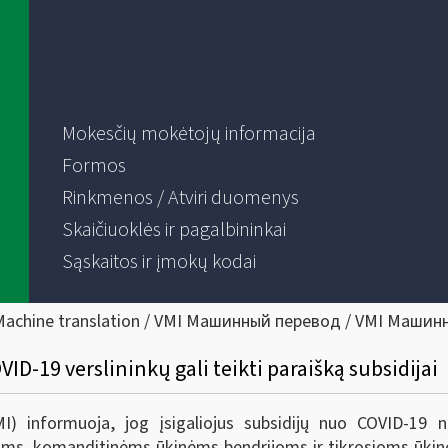
Mokesčių mokėtojų informacija
Formos
Rinkmenos / Atviri duomenys
Skaičiuoklės ir pagalbininkai
Sąskaitos ir įmokų kodai
Machine translation / VMI Машинный перевод / VMI Машин
D-19 verslininkų gali teikti paraišką subsidijai
VMI) informuoja, jog įsigaliojus subsidijų nuo COVID-1
s, komanditinėms ūkinėms bendrijoms ir tikrosioms ūkinėm