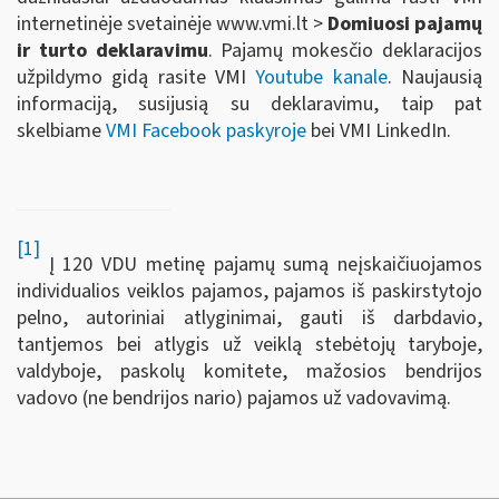
internetinėje svetainėje www.vmi.lt >
Domiuosi pajamų
ir turto deklaravimu
. Pajamų mokesčio deklaracijos
užpildymo gidą rasite VMI
Youtube kanale
. Naujausią
informaciją, susijusią su deklaravimu, taip pat
skelbiame
VMI Facebook paskyroje
bei VMI LinkedIn.
[1]
Į 120 VDU metinę pajamų sumą neįskaičiuojamos
individualios veiklos pajamos, pajamos iš paskirstytojo
pelno, autoriniai atlyginimai, gauti iš darbdavio,
tantjemos bei atlygis už veiklą stebėtojų taryboje,
valdyboje, paskolų komitete, mažosios bendrijos
vadovo (ne bendrijos nario) pajamos už vadovavimą.