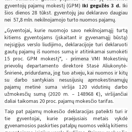
gyventojų pajamų mokestį (GPM)
iki gegužės 3 d.
Iki
šios dienos 28 tūkst. gyventojų jau deklaravo daugiau
nei 57,8 mln. nekilnojamojo turto nuomos pajamų.
„Gyventojai, kurie nuomojo savo nekilnojamąjį turtą
kitiems gyventojams (įskaitant ir gyvenamąjį būstą)
neįsigijus verslo liudijimo, deklaracijoje turi deklaruoti
gautų pajamų iš nuomos sumą ir atitinkamai sumokėti
15 proc. GPM mokestį“, -
primena
VMI Mokestinių
prievolių departamento direktorė Stasė Aliukonytė-
Šnirienė,
pridurdama, jog tuo atveju, kai nuomos ir kitų
su darbo santykiais nesusijusių apmokestinamųjų
pajamų metinė suma
viršija 120 vidutinių darbo
užmokesčių sumą (2020 m. – 148968 €), viršijančiai
daliai taikomas 20 proc. pajamų mokesčio tarifas.
Taip pat pajamų mokesčio deklaracijas pateikti turi ir
tie gyventojai, kurie praėjusiais metais vykdė
gyvenamosios paskirties patalpų nuomos veiklą kitiems