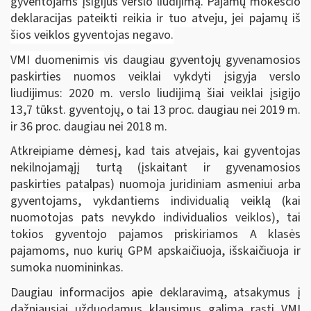
gyventojams įsigijus verslo liudijimą. Pajamų mokesčio
deklaracijas pateikti reikia ir tuo atveju, jei pajamų iš
šios veiklos gyventojas negavo.
VMI duomenimis
vis daugiau gyventojų gyvenamosios
paskirties nuomos veiklai vykdyti įsigyja verslo
liudijimus: 2020 m. verslo liudijimą šiai veiklai įsigijo
13,7 tūkst. gyventojų, o tai 13 proc. daugiau nei 2019 m.
ir 36 proc. daugiau nei 2018 m.
Atkreipiame dėmesį, kad tais atvejais, kai gyventojas
nekilnojamąjį turtą (įskaitant ir gyvenamosios
paskirties patalpas) nuomoja juridiniam asmeniui arba
gyventojams, vykdantiems individualią veiklą (kai
nuomotojas pats nevykdo individualios veiklos),
tai
tokios gyventojo pajamos priskiriamos A klasės
pajamoms, nuo kurių GPM apskaičiuoja, išskaičiuoja ir
sumoka nuomininkas.
Daugiau informacijos apie deklaravimą, atsakymus į
dažniausiai užduodamus klausimus galima rasti VMI