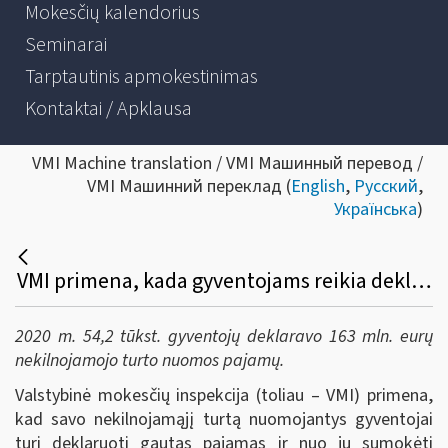
Mokesčių kalendorius
Seminarai
Tarptautinis apmokestinimas
Kontaktai / Apklausa
VMI Machine translation / VMI Машинный перевод /
VMI Машинний переклад (
English
,
Русский
,
Українська
)
VMI primena, kada gyventojams reikia deklaruoti pajamas už NT nuomą
2020 m. 54,2 tūkst. gyventojų deklaravo 163 mln. eurų
nekilnojamojo turto nuomos pajamų.
Valstybinė mokesčių inspekcija (toliau – VMI) primena,
kad savo nekilnojamąjį turtą nuomojantys gyventojai
turi deklaruoti gautas pajamas ir nuo jų sumokėti