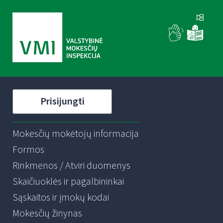
Prisijungti
Mokesčių mokėtojų informacija
Formos
Rinkmenos / Atviri duomenys
Skaičiuoklės ir pagalbininkai
Sąskaitos ir įmokų kodai
Mokesčių žinynas