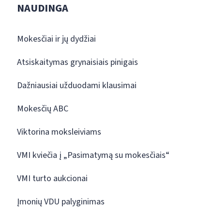
NAUDINGA
Mokesčiai ir jų dydžiai
Atsiskaitymas grynaisiais pinigais
Dažniausiai užduodami klausimai
Mokesčių ABC
Viktorina moksleiviams
VMI kviečia į „Pasimatymą su mokesčiais“
VMI turto aukcionai
Įmonių VDU palyginimas