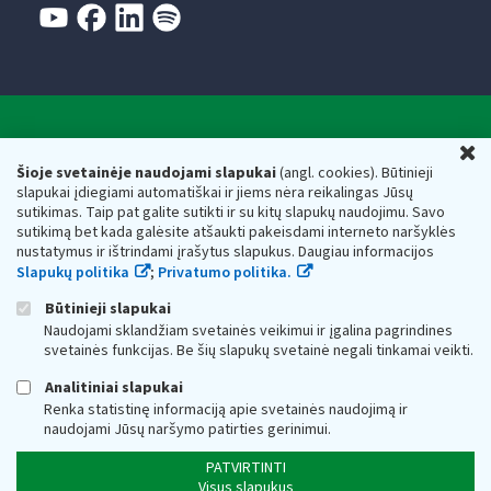
Valstybinė mokesčių inspekcija prie Lietuvos
U
Respublikos finansų ministerijos
Šioje svetainėje naudojami slapukai
(angl. cookies). Būtinieji
slapukai įdiegiami automatiškai ir jiems nėra reikalingas Jūsų
Biudžetinė įstaiga. Juridinio asmens kodas — 188659752,
sutikimas. Taip pat galite sutikti ir su kitų slapukų naudojimu. Savo
adresas: Vasario 16-osios g. 14, 01107 Vilnius, Lietuva, el.paštas:
sutikimą bet kada galėsite atšaukti pakeisdami interneto naršyklės
vmi@vmi.lt
, E. pristatymo dėžutės adresas 188659752
nustatymus ir ištrindami įrašytus slapukus. Daugiau informacijos
Duomenys apie Valstybinę mokesčių inspekciją prie Lietuvos
Slapukų politika
;
Privatumo politika.
Respublikos finansų ministerijos kaupiami ir saugomi Juridinių
asmenų registre
Būtinieji slapukai
Naudojami sklandžiam svetainės veikimui ir įgalina pagrindines
svetainės funkcijas. Be šių slapukų svetainė negali tinkamai veikti.
Analitiniai slapukai
Renka statistinę informaciją apie svetainės naudojimą ir
naudojami Jūsų naršymo patirties gerinimui.
PATVIRTINTI
Visus slapukus