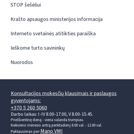
STOP šešėliui
Krašto apsaugos ministerijos informacija
Interneto svetainės atitikties paraiška
Ieškome turto savininkų
Nuorodos
Konsultacijos mokesčių klausimais ir paslaugos
gyventojams:
+370 5 260 5060
Darbo laikas: I-IV 8.00-17.00, V 8.00-15.45.
Prieššventinę dieną - viena valanda trumpiau.
Kiekvieno mėnesio antrą penktadienį 8.00 val. - 12.00 val.
Mano VMI
Paklausimas per